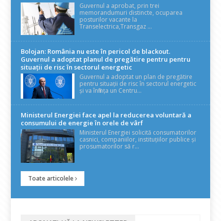
Guvernul a aprobat, prin trei
memorandumuri distincte, ocuparea
posturilor vacante la
Transelectrica,Transgaz ...
Bolojan: România nu este în pericol de blackout.
Guvernul a adoptat planul de pregătire pentru pentru
situații de risc în sectorul energetic
Guvernul a adoptat un plan de pregătire
pentru situații de risc în sectorul energetic
și va înființa un Centru...
Ministerul Energiei face apel la reducerea voluntară a
consumului de energie în orele de vârf
Ministerul Energiei solicită consumatorilor
casnici, companiilor, instituțiilor publice și
prosumatorilor să r...
Toate articolele