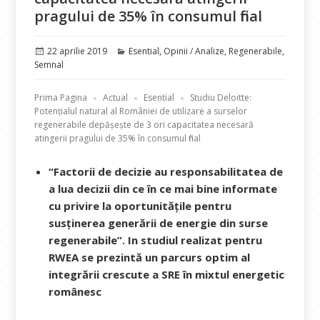
pragului de 35% în consumul final
Publicat
Categorii
22 aprilie 2019
Esential
,
Opinii / Analize
,
Regenerabile
,
pe
Semnal
Prima Pagina
Actual
Esential
Studiu Deloitte:
Potențialul natural al României de utilizare a surselor
regenerabile depășește de 3 ori capacitatea necesară
atingerii pragului de 35% în consumul final
“Factorii de decizie au responsabilitatea de
a lua decizii din ce în ce mai bine informate
cu privire la oportunitățile pentru
susținerea generării de energie din surse
regenerabile”. In studiul realizat pentru
RWEA se prezintă un parcurs optim al
integrării crescute a SRE în mixtul energetic
românesc