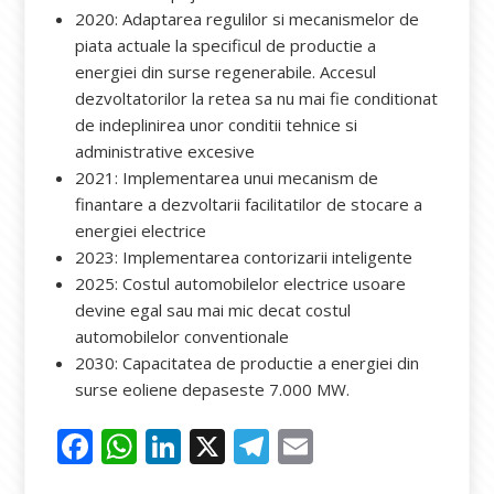
2020: Adaptarea regulilor si mecanismelor de
piata actuale la specificul de productie a
energiei din surse regenerabile. Accesul
dezvoltatorilor la retea sa nu mai fie conditionat
de indeplinirea unor conditii tehnice si
administrative excesive
2021: Implementarea unui mecanism de
finantare a dezvoltarii facilitatilor de stocare a
energiei electrice
2023: Implementarea contorizarii inteligente
2025: Costul automobilelor electrice usoare
devine egal sau mai mic decat costul
automobilelor conventionale
2030: Capacitatea de productie a energiei din
surse eoliene depaseste 7.000 MW.
F
W
Li
X
T
E
ac
h
n
el
m