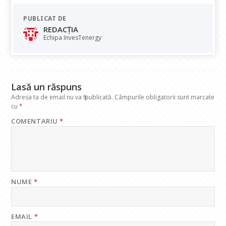
e
at
k
e
ai
PUBLICAT DE
b
s
e
gr
l
REDACȚIA
o
A
dI
a
Echipa InvesTenergy
o
p
n
m
k
p
Lasă un răspuns
Adresa ta de email nu va fi publicată.
Câmpurile obligatorii sunt marcate
cu
*
COMENTARIU
*
NUME
*
EMAIL
*