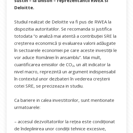
sustin – la unison – reprezentantii RWEA si
Deloitte.
Studiul realizat de Deloitte va fi pus de RWEA la
dispozitia autoritatilor. Se recomanda si justifica
totodata “o analiză mai atentă a contribuției SRE la
creșterea economică și evaluarea valorii adăugate
în sectoarele economiei pe care aceste investiții le
vor aduce României în ansamblu”. Mai mult,
cuantificarea emisiilor de CO₂, un alt indicator la
nivel macro, reprezintă un argument indispensabil
în contextul unor dezbateri în vederea creșterii
cotei SRE, se precizeaza in studiu.
Ca bariere in calea investitorilor, sunt mentionate
urmatoarele:
– accesul dezvoltatorilor la rețea este condiționat
de îndeplinirea unor condiții tehnice excesive,