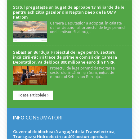
Statul pregătește un buget de aproape 13 miliarde de lei
pentru achiziția gazelor din Neptun Deep de la OMV
Petrom
Camera Deputaților a adoptat, în calitate
de for decizional, proiectul de lege privind
unele măsuri fiscal-bug...
Sebastian Burduja: Proiectul de lege pentru sectorul
încălzirii-răcirii trece de primele comisii din Camera
Deputaților. Va debloca 800 milioane euro din PNRR
Proiectul de lege privind dezvoltarea
sectorului încălzirii și răcirii, inițiat de
deputatul Sebastian Burduja...
Toate articolele
INFO
CONSUMATORI
Guvernul deblochează angajările la Transelectrica,
Transgaz și Hidroelectrica: 402 posturi aprobate