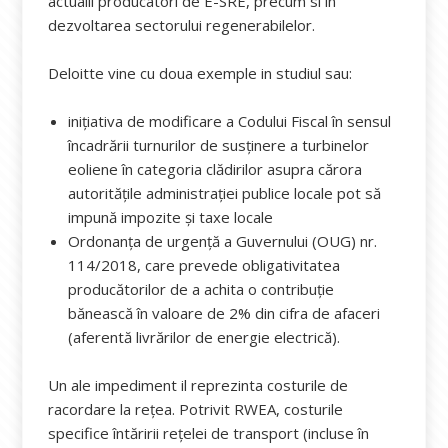
actualii producatori de E-SRE, precum si in
dezvoltarea sectorului regenerabilelor.
Deloitte vine cu doua exemple in studiul sau:
inițiativa de modificare a Codului Fiscal în sensul
încadrării turnurilor de susținere a turbinelor
eoliene în categoria clădirilor asupra cărora
autoritățile administrației publice locale pot să
impună impozite și taxe locale
Ordonanța de urgență a Guvernului (OUG) nr.
114/2018, care prevede obligativitatea
producătorilor de a achita o contribuție
bănească în valoare de 2% din cifra de afaceri
(aferentă livrărilor de energie electrică).
Un ale impediment il reprezinta costurile de
racordare la rețea. Potrivit RWEA, costurile
specifice întăririi rețelei de transport (incluse în