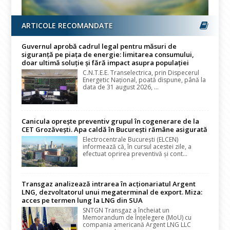
ARTICOLE RECOMANDATE
Guvernul aprobă cadrul legal pentru măsuri de
siguranță pe piața de energie: limitarea consumului,
doar ultimă soluție și fără impact asupra populației
C.N.T.E.E. Transelectrica, prin Dispecerul
Energetic Național, poată dispune, până la
data de 31 august 2026, ...
Canicula oprește preventiv grupul în cogenerare de la
CET Grozăvești. Apa caldă în București rămâne asigurată
Electrocentrale București (ELCEN)
informează că, în cursul acestei zile, a
efectuat oprirea preventivă și cont...
Transgaz analizează intrarea în acționariatul Argent
LNG, dezvoltatorul unui megaterminal de export. Miza:
acces pe termen lung la LNG din SUA
SNTGN Transgaz a încheiat un
Memorandum de Înțelegere (MoU) cu
compania americană Argent LNG LLC