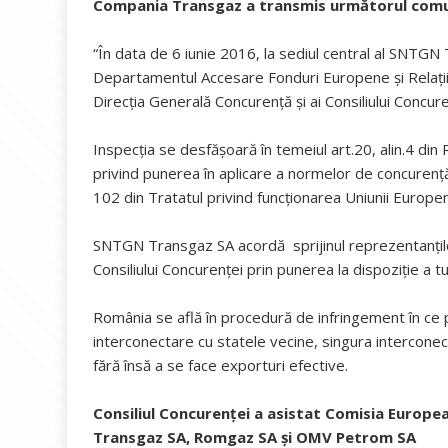
Compania Transgaz a transmis următorul comu
“În data de 6 iunie 2016, la sediul central al SNTG
Departamentul Accesare Fonduri Europene și Relații
Direcția Generală Concurență și ai Consiliului Concur
Inspecția se desfășoară în temeiul art.20, alin.4 din
privind punerea în aplicare a normelor de concurență 
102 din Tratatul privind funcționarea Uniunii Europe
SNTGN Transgaz SA acordă sprijinul reprezentanțilo
Consiliului Concurenței prin punerea la dispoziție a tu
România se află în procedură de infringement în ce pr
interconectare cu statele vecine, singura interconec
fără însă a se face exporturi efective.
Consiliul Concurenței a asistat Comisia Europea
Transgaz SA, Romgaz SA și OMV Petrom SA