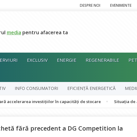
DESPRE NOI
EVENIMENTE
rul
media
pentru afacerea ta
ERVIURI
EXCLUSIV
ENERGIE
REGENERABILE
PET
TIV
INFO CONSUMATORI
EFICIENȚĂ ENERGETICĂ
MEDI
rarea investițiilor în capacități de stocare
Situația de alertă e
hetă fără precedent a DG Competition la