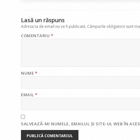
o
p
n
m
k
p
Lasă un răspuns
Adresa ta de email nu va fi publicată.
Câmpurile obligatorii sunt m
COMENTARIU
*
NUME
*
EMAIL
*
SALVEAZĂ-MI NUMELE, EMAILUL ȘI SITE-UL WEB ÎN AC