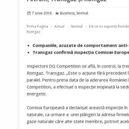
Publicat
Categorii
7 iunie 2016
Business
,
Semnal
pe
Prima Pagina
Actual
Semnal
De ce nu exportă Români
Romgaz
Companiile, acuzate de comportament anti-c
Transgaz confirmă inspecția Comisiei Europ
Inspectorii DG Competition se află, în control, la tr
Romgaz, Transgaz. „Este o acțiune fără precedent în
paralel. Pentru prima data de la aderarea României 
Competition, a efectuat o inspecție inopinată la sedi
energetic.
Comisia Europeană a declanșat această inspecție în ca
naturale, ca urmare a unei plângeri la adresa firmel
gaze naturale căre alte state membre, potrivit acel