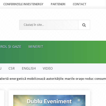
CONFERINȚELE INVESTENERGY
PARTENERI
CONTACT
ROL ȘI GAZE
MINERIT
U
CSR
ENGLISH
VIDEO
nergetică mobilizează autoritățile: marile orașe reduc consumul de en