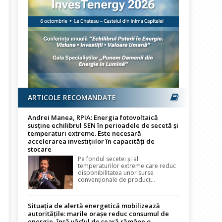
ARTICOLE RECOMANDATE
Andrei Manea, RPIA: Energia fotovoltaică
susține echilibrul SEN în perioadele de secetă și
temperaturi extreme. Este necesară
accelerarea investițiilor în capacități de
stocare
Pe fondul secetei și al
temperaturilor extreme care reduc
disponibilitatea unor surse
convenționale de producț...
Situația de alertă energetică mobilizează
autoritățile: marile orașe reduc consumul de
energie, însă vârful de seară rămâne o