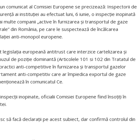
-un comunicat al Comisiei Europene se precizează: Inspectorii de
urenţă ai instituţiei au efectuat luni, 6 iunie, o inspecţie inopinată
ai multe companii „active în furnizarea şi transportul de gaze
rale” din România, pe care le suspectează de încălcarea
slaţiei anti-monopol europene.
t legislația europeană antitrust care interzice cartelizarea și
abuzul de poziție dominantă (Articolele 101 si 102 din Tratatul de
ractici anti-competitive în furnizarea și transportul gazelor
tament anti-competitiv care ar împiedica exportul de gaze
enționează în comunicatul Ce.
ecții inopinate, oficialii Comisiei Europene fiind însoțiți în
tei.
c să facă declarații pe acest subiect, dar confirmă controlul din