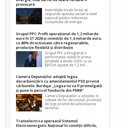
provocare
Autoritățile locale încep să
răspundă apelului lansat la nivel
național pentru reducerea
consumului de energie...
Grupul PPC: Profit operațional de 1,2 miliarde
euro în S1 2026 și investiții de 1,4 miliarde euro,
cu 86% direcționate către regenerabile,
producție flexibilă și distribuție
Grupul PPC a înregistrat o
performanță solidă în prima
jumătate a anului 2026, cu un
EBITDA ajustat de 1,2 mil...
Camera Deputaților adoptă legea
decarbonizării cu amendamentul PSD privind
cărbunele. Burduja: „Legea nu va fi promulgată
și pune în pericol fondurile din PNRR”
Camera Deputaților a adoptat, în
calitate de for decizional, proiectul
de lege privind decarbonizarea
sectorul...
Transelectrica operează Sistemul
Electroenergetic Național în condiții dificile,