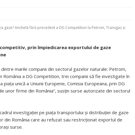
a gaze? Anchetă fără precedent a DG Competition la Petrom, Transgaz și
ompetitiv, prin împiedicarea exportului de gaze
ene
ei dintre marile companii din sectorul gazelor naturale: Petrom,
 România a DG Competition, trei companii să fie investigate în
la piața unică a Uniunii Europene, Comisia Europeana, prin DG
ile unor firme din România”, susțin surse autorizate din sectorul
drul investigației pe piața transportului și distribuției de gaze
or din România care au refuzat sau restricționat exportul de
orași surse.