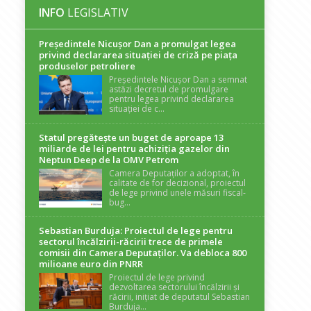
INFO
LEGISLATIV
Președintele Nicuşor Dan a promulgat legea
privind declararea situaţiei de criză pe piaţa
produselor petroliere
Președintele Nicușor Dan a semnat
astăzi decretul de promulgare
pentru legea privind declararea
situației de c...
Statul pregătește un buget de aproape 13
miliarde de lei pentru achiziția gazelor din
Neptun Deep de la OMV Petrom
Camera Deputaților a adoptat, în
calitate de for decizional, proiectul
de lege privind unele măsuri fiscal-
bug...
Sebastian Burduja: Proiectul de lege pentru
sectorul încălzirii-răcirii trece de primele
comisii din Camera Deputaților. Va debloca 800
milioane euro din PNRR
Proiectul de lege privind
dezvoltarea sectorului încălzirii și
răcirii, inițiat de deputatul Sebastian
Burduja...