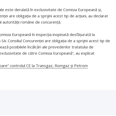
ale este derulată în exclusivitate de Comisia Europeană și,
ei are obligația de a sprijini acest tip de acțiuni, au declarat
 autorității române de concurență.
omisia Europeană în inspecția inopinată desfășurată la
 Consiliul Concurenței are obligația de a sprijini acest tip de
ază posibilele încălcări ale prevederilor tratatului de
 exclusivitate de către Comisia Europeană”, au explicat
upare” controlul CE la Transgaz, Romgaz și Petrom