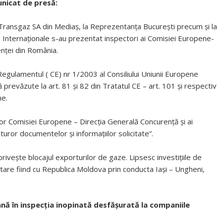
nicat de presă:
N Transgaz SA din Mediaș, la Reprezentanța București precum și la
 Internaționale s-au prezentat inspectori ai Comisiei Europene-
enței din România.
 Regulamentul ( CE) nr 1/2003 al Consiliului Uniunii Europene
prevăzute la art. 81 și 82 din Tratatul CE – art. 101 și respectiv
ne.
r Comisiei Europene – Direcția Generală Concurență și ai
turor documentelor și informațiilor solicitate”.
ivește blocajul exporturilor de gaze. Lipsesc investițiile de
tare fiind cu Republica Moldova prin conducta Iași – Ungheni,
nă în inspecția inopinată desfășurată la companiile