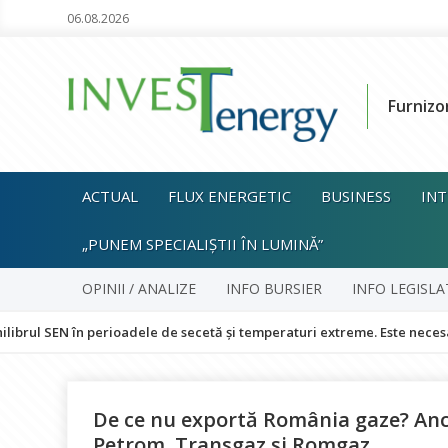
06.08.2026
Furnizo
ACTUAL
FLUX ENERGETIC
BUSINESS
INT
„PUNEM SPECIALIȘTII ÎN LUMINĂ”
OPINII / ANALIZE
INFO BURSIER
INFO LEGISLA
N în perioadele de secetă și temperaturi extreme. Este necesară accele
De ce nu exportă România gaze? Anc
Petrom, Transgaz și Romgaz