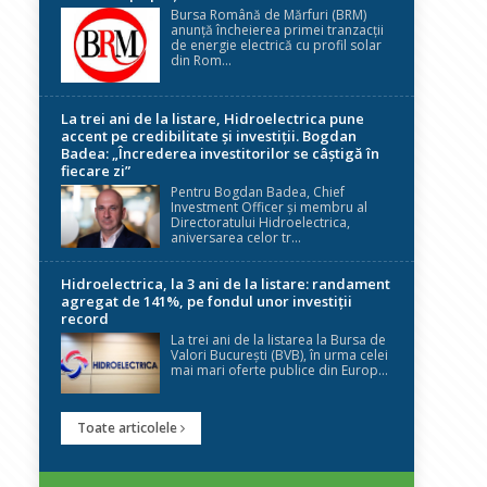
Bursa Română de Mărfuri (BRM)
anunță încheierea primei tranzacții
de energie electrică cu profil solar
din Rom...
La trei ani de la listare, Hidroelectrica pune
accent pe credibilitate și investiții. Bogdan
Badea: „Încrederea investitorilor se câștigă în
fiecare zi”
Pentru Bogdan Badea, Chief
Investment Officer și membru al
Directoratului Hidroelectrica,
aniversarea celor tr...
Hidroelectrica, la 3 ani de la listare: randament
agregat de 141%, pe fondul unor investiții
record
La trei ani de la listarea la Bursa de
Valori București (BVB), în urma celei
mai mari oferte publice din Europ...
Toate articolele