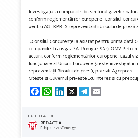
Investigația la companiile din sectorul gazelor natur
conform reglementărilor europene, Consiliul Concurenț
pentru AGERPRES reprezentanții biroului de presă al
„Consiliul Concurenței a asistat pentru prima dată C
companiile Transgaz SA, Romgaz SA și OMV Petrom SA.
acțiuni, conform reglementărilor europene. Cazul vize
funcționare al Uniunii Europene și este investigat în
reprezentații Biroului de presă, potrivit Agerpres.
Citește și
Guvernul priveşte „cu interes şi cu preoc
F
W
Li
X
T
E
ac
h
n
el
m
e
at
k
e
ai
PUBLICAT DE
b
s
e
gr
l
REDACȚIA
o
A
dI
a
Echipa InvesTenergy