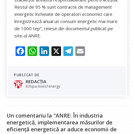
Restul de 95 % sunt contracte de management
energetic încheiate de operatori economici care
înregistrează anual un consum energetic mai mare
de 1000 tep”, reiese din documentul publicat pe
site-ul ANRE.
F
W
Li
X
T
E
ac
h
n
el
m
e
at
k
e
ai
PUBLICAT DE
b
s
e
gr
l
REDACȚIA
o
A
dI
a
Echipa InvesTenergy
o
p
n
m
k
p
Un comentariu la “ANRE: În industria
energetică, implementarea măsurilor de
eficiență energetică ar aduce economii de