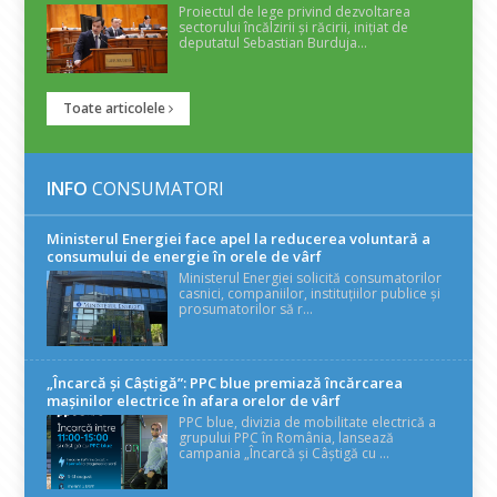
Proiectul de lege privind dezvoltarea
sectorului încălzirii și răcirii, inițiat de
deputatul Sebastian Burduja...
Toate articolele
INFO
CONSUMATORI
Ministerul Energiei face apel la reducerea voluntară a
consumului de energie în orele de vârf
Ministerul Energiei solicită consumatorilor
casnici, companiilor, instituțiilor publice și
prosumatorilor să r...
„Încarcă și Câștigă”: PPC blue premiază încărcarea
mașinilor electrice în afara orelor de vârf
PPC blue, divizia de mobilitate electrică a
grupului PPC în România, lansează
campania „Încarcă și Câștigă cu ...