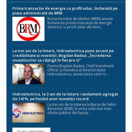
Prima tranzacție de energie cu profil solar, încheiată pe
piața administrată de BRM
Bursa Română de Mărfuri (BRM) anunță
încheierea primei tranzacții de energie
electrică cu profil solar din Rom...
La trei ani de la listare, Hidroelectrica pune accent pe
credibilitate și investiții. Bogdan Badea: „Încrederea
investitorilor se câștigă în fiecare zi”
Pentru Bogdan Badea, Chief Investment
Officer și membru al Directoratului
Hidroelectrica, aniversarea celor tr...
Hidroelectrica, la 3 ani de la listare: randament agregat
de 141%, pe fondul unor investiții record
La trei ani de la listarea la Bursa de Valori
București (BVB), în urma celei mai mari
oferte publice din Europ...
Toate articolele