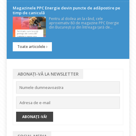
Magazinele PPC Energie devin puncte de adăpostire pe
timp de caniculă
Pentru al doilea an la rând, cele
aproximativ 80 de magazine PPC Energie
din București și din întreaga țară de...
Toate articolele
ABONAȚI-VĂ LA NEWSLETTER