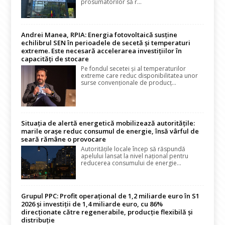
prosumatorilor să r...
Andrei Manea, RPIA: Energia fotovoltaică susține
echilibrul SEN în perioadele de secetă și temperaturi
extreme. Este necesară accelerarea investițiilor în
capacități de stocare
Pe fondul secetei și al temperaturilor
extreme care reduc disponibilitatea unor
surse convenționale de producț...
Situația de alertă energetică mobilizează autoritățile:
marile orașe reduc consumul de energie, însă vârful de
seară rămâne o provocare
Autoritățile locale încep să răspundă
apelului lansat la nivel național pentru
reducerea consumului de energie...
Grupul PPC: Profit operațional de 1,2 miliarde euro în S1
2026 și investiții de 1,4 miliarde euro, cu 86%
direcționate către regenerabile, producție flexibilă și
distribuție