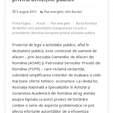
Publicat
Categorii
5 august 2015
Flux energetic
,
Info Bursier
pe
Prima Pagina
Actual
Flux energetic
Bursa Română
de Mărfuri cere autorităților transpunerea corectă a
prevederilor directivei europene privind achizițiile publice
Proiectul de lege a achizițiilor publice, aflat în
dezbatere publică, este contestat de oamenii de
afaceri – prin Asociaţia Oamenilor de Afaceri din
România (AOAR) şi Patronatul Serviciilor Private din
România (PSPR) – care reclamă neclarităţi,
solicitând simplificarea criteriilor de evaluare a celei
mai bune oferte tehnico- economice. La rândul lor,
Asociația Națională a Specialiștilor în Achiziții și
Societatea Academică din România atrag atenția
asupra faptului ca acest proiect de hotărâre
conține o serie de aspecte problematice ce pot
afecta eforturile autorităților de a eficientiza