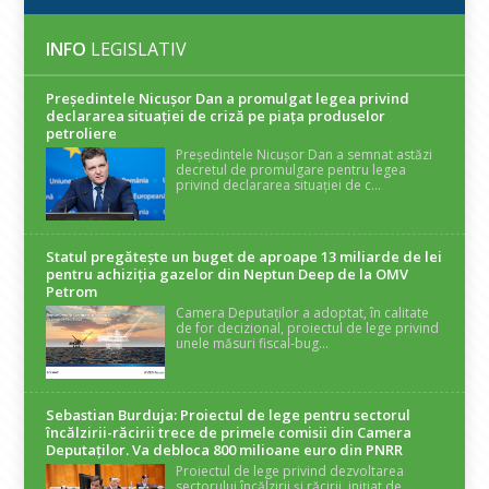
INFO
LEGISLATIV
Președintele Nicuşor Dan a promulgat legea privind
declararea situaţiei de criză pe piaţa produselor
petroliere
Președintele Nicușor Dan a semnat astăzi
decretul de promulgare pentru legea
privind declararea situației de c...
Statul pregătește un buget de aproape 13 miliarde de lei
pentru achiziția gazelor din Neptun Deep de la OMV
Petrom
Camera Deputaților a adoptat, în calitate
de for decizional, proiectul de lege privind
unele măsuri fiscal-bug...
Sebastian Burduja: Proiectul de lege pentru sectorul
încălzirii-răcirii trece de primele comisii din Camera
Deputaților. Va debloca 800 milioane euro din PNRR
Proiectul de lege privind dezvoltarea
sectorului încălzirii și răcirii, inițiat de