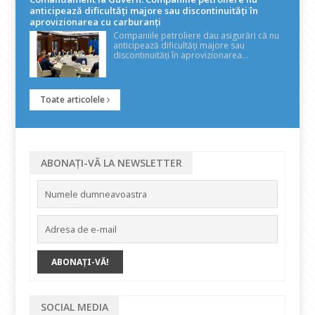
anticipează dificultăți majore sau discontinuități în
aprovizionarea cu carburanți
Companiile petroliere dau asigurări că nu
anticipează dificultăți majore sau
discontinuități în aprovizionarea...
Toate articolele
ABONAȚI-VĂ LA NEWSLETTER
SOCIAL MEDIA