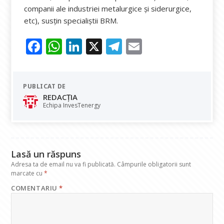
companii ale industriei metalurgice şi siderurgice,
etc), susțin specialiștii BRM.
F
W
Li
X
T
E
ac
h
n
el
m
e
at
k
e
ai
PUBLICAT DE
b
s
e
gr
l
REDACȚIA
o
A
dI
a
Echipa InvesTenergy
o
p
n
m
k
p
Lasă un răspuns
Adresa ta de email nu va fi publicată.
Câmpurile obligatorii sunt
marcate cu
*
COMENTARIU
*