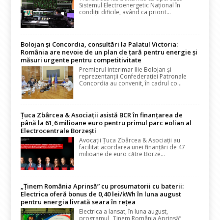
Sistemul Electroenergetic Național în
condiții dificile, având ca priorit...
Bolojan și Concordia, consultări la Palatul Victoria:
România are nevoie de un plan de țară pentru energie și
măsuri urgente pentru competitivitate
Premierul interimar Ilie Bolojan și
reprezentanții Confederației Patronale
Concordia au convenit, în cadrul co...
Țuca Zbârcea & Asociații asistă BCR în finanțarea de
până la 61,6 milioane euro pentru primul parc eolian al
Electrocentrale Borzești
Avocații Țuca Zbârcea & Asociații au
facilitat acordarea unei finanțări de 47
milioane de euro către Borze...
„Ținem România Aprinsă” cu prosumatorii cu baterii:
Electrica oferă bonus de 0,40 lei/kWh în luna august
pentru energia livrată seara în rețea
Electrica a lansat, în luna august,
programul „Ținem România Aprinsă”