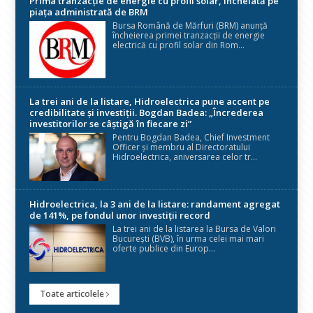
Prima tranzacție de energie cu profil solar, încheiată pe
piața administrată de BRM
Bursa Română de Mărfuri (BRM) anunță
încheierea primei tranzacții de energie
electrică cu profil solar din Rom...
La trei ani de la listare, Hidroelectrica pune accent pe
credibilitate și investiții. Bogdan Badea: „Încrederea
investitorilor se câștigă în fiecare zi”
Pentru Bogdan Badea, Chief Investment
Officer și membru al Directoratului
Hidroelectrica, aniversarea celor tr...
Hidroelectrica, la 3 ani de la listare: randament agregat
de 141%, pe fondul unor investiții record
La trei ani de la listarea la Bursa de Valori
București (BVB), în urma celei mai mari
oferte publice din Europ...
Toate articolele