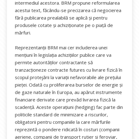
intermediul acestora. BRM propune reformularea
acestui text, făcându-se precizarea că negocierea
fără publicarea prealabilă se aplică şi pentru
produsele cotate şi achiziţionate pe o piaţă de
mărfuri.
Reprezentanții BRM mai cer includerea unei
menţiuni în legislaţia achiziţiilor publice care va
permite autorităţilor contractante să
tranzacţioneze contracte futures cu livrare fizică în
scopul protejării la variaţii nefavorabile ale preţului
pieţei. Odată cu proliferarea burselor de energie și
de gaze naturale în Europa, au apărut instrumente
financiare derivate care prevăd livrarea fizică la
scadență. Aceste operaţiuni (hedging) fac parte din
politicile standard de minimizare a riscurilor,
obligatorii pentru companiile la care mărfurile
reprezintă o pondere ridicată în costuri (companii
aeriene, companii de transport rutier şi feroviar,