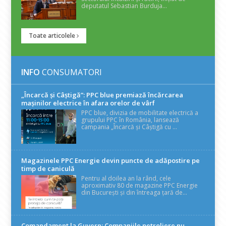
deputatul Sebastian Burduja...
Toate articolele
INFO
CONSUMATORI
„Încarcă și Câștigă”: PPC blue premiază încărcarea
mașinilor electrice în afara orelor de vârf
PPC blue, divizia de mobilitate electrică a
grupului PPC în România, lansează
campania „Încarcă și Câștigă cu ...
Magazinele PPC Energie devin puncte de adăpostire pe
timp de caniculă
Pentru al doilea an la rând, cele
aproximativ 80 de magazine PPC Energie
din București și din întreaga țară de...
Comandament la Guvern: Companiile petroliere nu