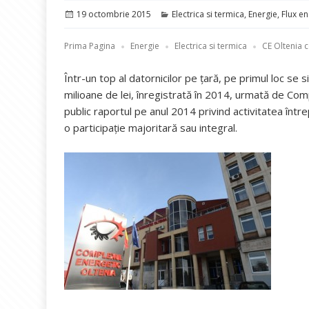
Publicat
Categorii
19 octombrie 2015
Electrica si termica
,
Energie
,
Flux en
pe
Prima Pagina
Energie
Electrica si termica
CE Oltenia c
Într-un top al datornicilor pe țară, pe primul loc s
milioane de lei, înregistrată în 2014, urmată de Com
public raportul pe anul 2014 privind activitatea într
o participaţie majoritară sau integral.