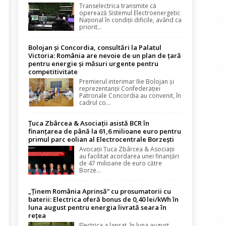
Transelectrica transmite că
operează Sistemul Electroenergetic
Național în condiții dificile, având ca
priorit...
Bolojan și Concordia, consultări la Palatul
Victoria: România are nevoie de un plan de țară
pentru energie și măsuri urgente pentru
competitivitate
Premierul interimar Ilie Bolojan și
reprezentanții Confederației
Patronale Concordia au convenit, în
cadrul co...
Țuca Zbârcea & Asociații asistă BCR în
finanțarea de până la 61,6 milioane euro pentru
primul parc eolian al Electrocentrale Borzești
Avocații Țuca Zbârcea & Asociații
au facilitat acordarea unei finanțări
de 47 milioane de euro către
Borze...
„Ținem România Aprinsă” cu prosumatorii cu
baterii: Electrica oferă bonus de 0,40 lei/kWh în
luna august pentru energia livrată seara în
rețea
Electrica a lansat, în luna august,