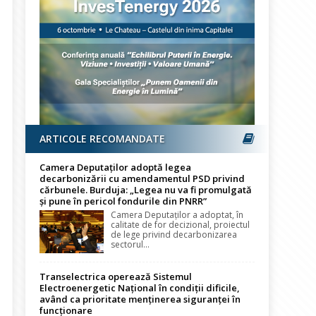
ARTICOLE RECOMANDATE
Camera Deputaților adoptă legea
decarbonizării cu amendamentul PSD privind
cărbunele. Burduja: „Legea nu va fi promulgată
și pune în pericol fondurile din PNRR”
Camera Deputaților a adoptat, în
calitate de for decizional, proiectul
de lege privind decarbonizarea
sectorul...
Transelectrica operează Sistemul
Electroenergetic Național în condiții dificile,
având ca prioritate menținerea siguranței în
funcționare