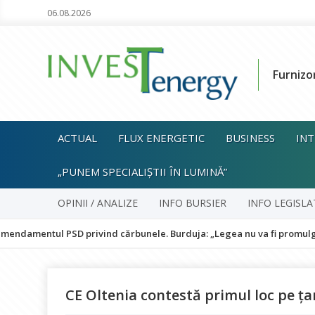
06.08.2026
Furnizo
ACTUAL
FLUX ENERGETIC
BUSINESS
INT
„PUNEM SPECIALIȘTII ÎN LUMINĂ”
OPINII / ANALIZE
INFO BURSIER
INFO LEGISLA
l PSD privind cărbunele. Burduja: „Legea nu va fi promulgată și pune
CE Oltenia contestă primul loc pe ţar