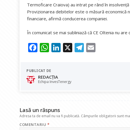
Termoficare Craiova) au intrat pe rând în insolvență s
Provizionarea debitelor este o măsură economică nor
financiare, afirmă conducerea companiei.
În comunicat se mai subliniază că CE Oltenia nu are dat
F
W
Li
X
T
E
ac
h
n
el
m
e
at
k
e
ai
PUBLICAT DE
b
s
e
gr
l
REDACȚIA
o
A
dI
a
Echipa InvesTenergy
o
p
n
m
k
p
Lasă un răspuns
Adresa ta de email nu va fi publicată.
Câmpurile obligatorii sunt m
COMENTARIU
*