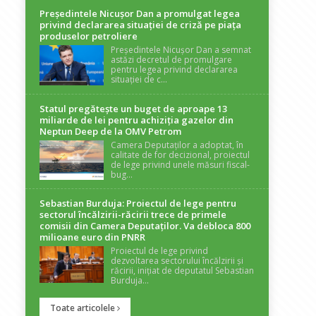
Președintele Nicuşor Dan a promulgat legea
privind declararea situaţiei de criză pe piaţa
produselor petroliere
Președintele Nicușor Dan a semnat
astăzi decretul de promulgare
pentru legea privind declararea
situației de c...
Statul pregătește un buget de aproape 13
miliarde de lei pentru achiziția gazelor din
Neptun Deep de la OMV Petrom
Camera Deputaților a adoptat, în
calitate de for decizional, proiectul
de lege privind unele măsuri fiscal-
bug...
Sebastian Burduja: Proiectul de lege pentru
sectorul încălzirii-răcirii trece de primele
comisii din Camera Deputaților. Va debloca 800
milioane euro din PNRR
Proiectul de lege privind
dezvoltarea sectorului încălzirii și
răcirii, inițiat de deputatul Sebastian
Burduja...
Toate articolele