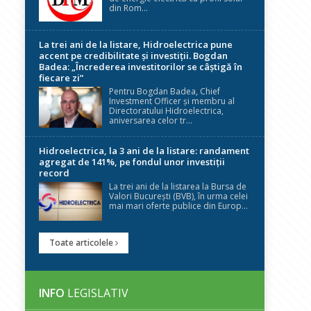
din Rom...
La trei ani de la listare, Hidroelectrica pune
accent pe credibilitate și investiții. Bogdan
Badea: „Încrederea investitorilor se câștigă în
fiecare zi”
Pentru Bogdan Badea, Chief
Investment Officer și membru al
Directoratului Hidroelectrica,
aniversarea celor tr...
Hidroelectrica, la 3 ani de la listare: randament
agregat de 141%, pe fondul unor investiții
record
La trei ani de la listarea la Bursa de
Valori București (BVB), în urma celei
mai mari oferte publice din Europ...
Toate articolele
INFO
LEGISLATIV