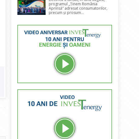
programul „Ținem România
Aprinsă” adresat consumatorilor,
precum și prosum...