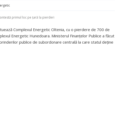
ergetic
ontestă primul loc pe ţară la pierderi
e situează Complexul Energetic Oltenia, cu o pierdere de 700 de
plexul Energetic Hunedoara. Ministerul Finanţelor Publice a făcut
eprinderilor publice de subordonare centrală la care statul deţine