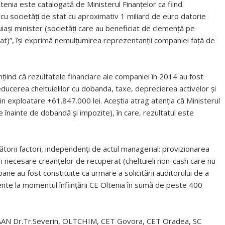
enia este catalogată de Ministerul Finanțelor ca fiind
cu societăți de stat cu aproximativ 1 miliard de euro datorie
luiași minister (societăți care au beneficiat de clemență pe
tat)”, își exprimă nemulțumirea reprezentanții companiei față de
nțiind că rezultatele financiare ale companiei în 2014 au fost
educerea cheltuielilor cu dobanda, taxe, deprecierea activelor și
din exploatare +61.847.000 lei. Aceștia atrag atenția că Ministerul
le înainte de dobandă și impozite), în care, rezultatul este
mătorii factori, independenți de actul managerial: provizionarea
 necesare creanțelor de recuperat (cheltuieli non-cash care nu
ane au fost constituite ca urmare a solicitării auditorului de a
tente la momentul înființării CE Oltenia în sumă de peste 400
.
, RAAN Dr.Tr.Severin, OLTCHIM, CET Govora, CET Oradea, SC