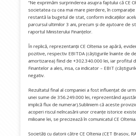
“Ne exprimăm surprinderea asupra faptului că CE Olt
societatea cu cea mai mare pierdere, în comparație 
restantă la bugetul de stat, conform indicațiilor ace
parcursul ultimilor 3 ani, precum și de ajutoare de s
raportul Ministerului Finanțelor.
În replică, reprezentanții CE Oltenia se apără, evide
pozitive, respectiv EBITDA (câștigurile înainte de d
amortizarea) fiind de +302.340.000 lei, iar profitul 
Finantelor a ales, insa, ca indicator – EBIT (căștiguri
negativ.
Rezultatul final al companiei a fost influențat de ur
unei sume de 356.249.000 lei, reprezentând ajustări
implică flux de numerar).Subliniem că aceste provizio
acoperi riscul neîncasării unor creanțe istorice exis
milioane lei, se precizează în comunicatul CE Oltenia
Societăți cu datorii către CE Oltenia (CET Brasov