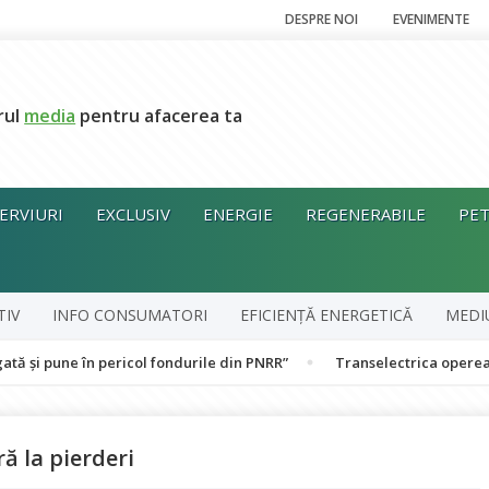
DESPRE NOI
EVENIMENTE
rul
media
pentru afacerea ta
ERVIURI
EXCLUSIV
ENERGIE
REGENERABILE
PET
TIV
INFO CONSUMATORI
EFICIENȚĂ ENERGETICĂ
MEDI
 în pericol fondurile din PNRR”
Transelectrica operează Sistemul
ă la pierderi