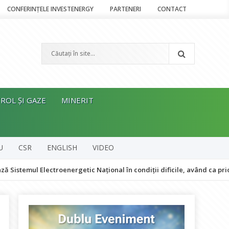
CONFERINȚELE INVESTENERGY
PARTENERI
CONTACT
ROL ȘI GAZE
MINERIT
U
CSR
ENGLISH
VIDEO
 Electroenergetic Național în condiții dificile, având ca prioritate me