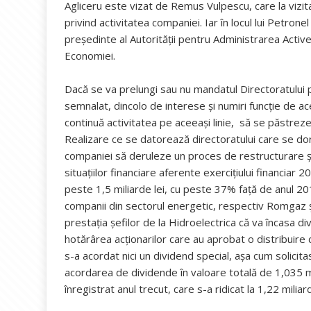
Agliceru este vizat de Remus Vulpescu, care la vizit
privind activitatea companiei. Iar în locul lui Petrone
preşedinte al Autorităţii pentru Administrarea Activel
Economiei.
Dacă se va prelungi sau nu mandatul Directoratului
semnalat, dincolo de interese și numiri funcție de a
continuă activitatea pe aceeași linie, să se păstrez
Realizare ce se datorează directoratului care se dor
companiei să deruleze un proces de restructurare și 
situațiilor financiare aferente exercițiului financiar
peste 1,5 miliarde lei, cu peste 37% față de anul 20
companii din sectorul energetic, respectiv Romgaz 
prestația șefilor de la Hidroelectrica că va încasa
hotărârea acționarilor care au aprobat o distribuire
s-a acordat nici un dividend special, așa cum solicita
acordarea de dividende în valoare totală de 1,035 mi
înregistrat anul trecut, care s-a ridicat la 1,22 miliar