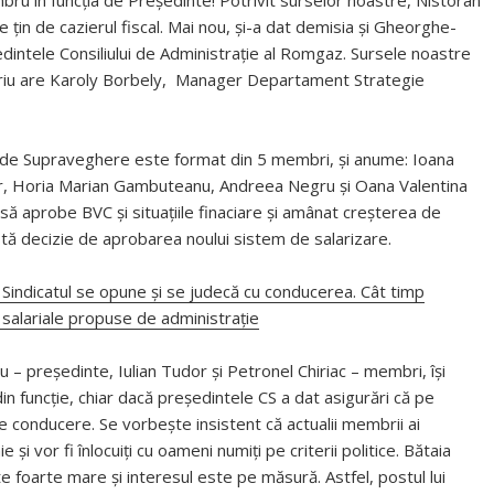
țin de cazierul fiscal. Mai nou, și-a dat demisia și Gheorghe-
intele Consiliului de Administrație al Romgaz. Sursele noastre
oriu are Karoly Borbely, Manager Departament Strategie
liul de Supraveghere este format din 5 membri, și anume: Ioana
, Horia Marian Gambuteanu, Andreea Negru și Oana Valentina
 să aprobe BVC și situațiile finaciare și amânat creșterea de
stă decizie de aprobarea noului sistem de salarizare.
 Sindicatul se opune și se judecă cu conducerea. Cât timp
e salariale propuse de administrație
u – președinte, Iulian Tudor și Petronel Chiriac – membri, își
n funcție, chiar dacă președintele CS a dat asigurări că pe
e conducere. Se vorbește insistent că actualii membrii ai
nie și vor fi înlocuiți cu oameni numiți pe criterii politice. Bătaia
e foarte mare și interesul este pe măsură. Astfel, postul lui