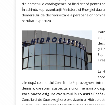
din domeniu o cataloghează ca fiind critică pentru comp
În schimb, reprezentanții Ministerului Energiei dau cr
demersului de decredibilizare a persoanelor nominali
rezultat expertiza…”
Patr
comp
deci
și l
Supr
Fire
La H
apro
zile după ce actualul Consiliu de Supraveghere interi
demisia, oarecum suspectă, a unor membrii proasp
care poate asigura cvorumul în CS astfel încât
Consiliului de Supraveghere provizoriu al Hidroelec
numire: Liviu Nistoran a fost înlocuit de Andreea La