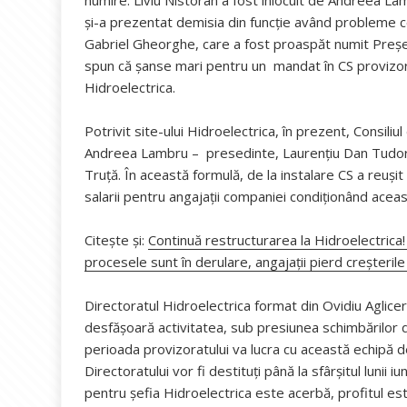
și-a prezentat demisia din funcție având probleme ce 
Gabriel Gheorghe, care a fost proaspăt numit Președ
spun că șanse mari pentru un mandat în CS proviz
Hidroelectrica.
Potrivit site-ului Hidroelectrica, în prezent, Consi
Andreea Lambru – presedinte, Laurențiu Dan Tudor
Truță. În această formulă, de la instalare CS a reușit
salarii pentru angajații companiei condiționând acea
Citește și:
Continuă restructurarea la Hidroelectrica!
procesele sunt în derulare, angajații pierd creșteril
Directoratul Hidroelectrica format din Ovidiu Aglicer
desfășoară activitatea, sub presiunea schimbărilor di
perioada provizoratului va lucra cu această echipă d
Directoratului vor fi destituți până la sfârșitul lunii iu
pentru șefia Hidroelectrica este acerbă, profitul est