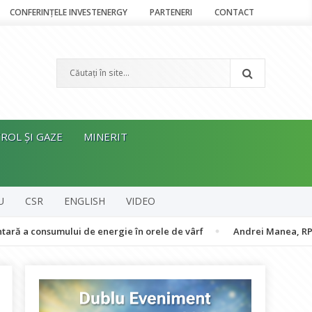
CONFERINȚELE INVESTENERGY
PARTENERI
CONTACT
ROL ȘI GAZE
MINERIT
U
CSR
ENGLISH
VIDEO
nsumului de energie în orele de vârf
Andrei Manea, RPIA: Energia 