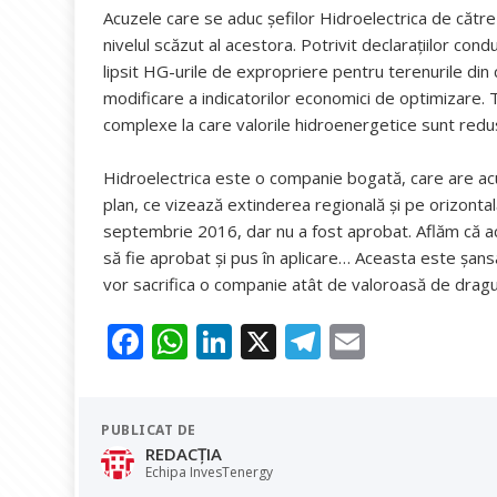
Acuzele care se aduc șefilor Hidroelectrica de către r
nivelul scăzut al acestora. Potrivit declarațiilor cond
lipsit HG-urile de expropriere pentru terenurile din 
modificare a indicatorilor economici de optimizare. Tot
complexe la care valorile hidroenergetice sunt reduse
Hidroelectrica este o companie bogată, care are acum
plan, ce vizează extinderea regională și pe orizontal
septembrie 2016, dar nu a fost aprobat. Aflăm că act
să fie aprobat și pus în aplicare… Aceasta este șans
vor sacrifica o companie atât de valoroasă de dragul
F
W
Li
X
T
E
ac
h
n
el
m
e
at
k
e
ai
PUBLICAT DE
b
s
e
gr
l
REDACȚIA
o
A
dI
a
Echipa InvesTenergy