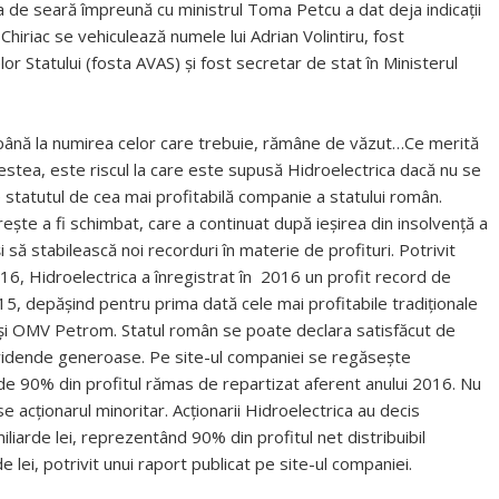
a de seară împreună cu ministrul Toma Petcu a dat deja indicații
l Chiriac se vehiculează numele lui Adrian Volintiru, fost
or Statului (fosta AVAS) și fost secretar de stat în Ministerul
 până la numirea celor care trebuie, rămâne de văzut…Ce merită
cestea, este riscul la care este supusă Hidroelectrica dacă nu se
e statutul de cea mai profitabilă companie a statului român.
ește a fi schimbat, care a continuat după ieșirea din insolvență a
să stabilească noi recorduri în materie de profituri. Potrivit
 2016, Hidroelectrica a înregistrat în 2016 un profit record de
15, depășind pentru prima dată cele mai profitabile tradiționale
și OMV Petrom. Statul român se poate declara satisfăcut de
 dividende generoase. Pe site-ul companiei se regăsește
 de 90% din profitul rămas de repartizat aferent anului 2016. Nu
se acționarul minoritar. Acţionarii Hidroelectrica au decis
liarde lei, reprezentând 90% din profitul net distribuibil
de lei, potrivit unui raport publicat pe site-ul companiei.