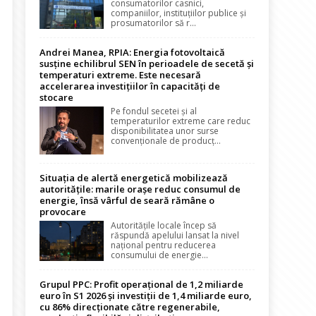
consumatorilor casnici,
companiilor, instituțiilor publice și
prosumatorilor să r...
Andrei Manea, RPIA: Energia fotovoltaică
susține echilibrul SEN în perioadele de secetă și
temperaturi extreme. Este necesară
accelerarea investițiilor în capacități de
stocare
Pe fondul secetei și al
temperaturilor extreme care reduc
disponibilitatea unor surse
convenționale de producț...
Situația de alertă energetică mobilizează
autoritățile: marile orașe reduc consumul de
energie, însă vârful de seară rămâne o
provocare
Autoritățile locale încep să
răspundă apelului lansat la nivel
național pentru reducerea
consumului de energie...
Grupul PPC: Profit operațional de 1,2 miliarde
euro în S1 2026 și investiții de 1,4 miliarde euro,
cu 86% direcționate către regenerabile,