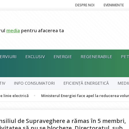
DESPRE NOI
EVENIMENTE
rul
media
pentru afacerea ta
ERVIURI
EXCLUSIV
ENERGIE
REGENERABILE
PET
TIV
INFO CONSUMATORI
EFICIENȚĂ ENERGETICĂ
MEDI
ctrică
Ministerul Energiei face apel la reducerea voluntară a co
onsiliul de Supraveghere a rămas în 5 membri,
ivitatea să nu se blocheze. Directoratul, sub