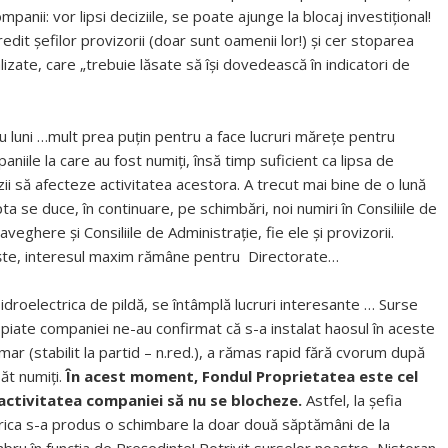
anii: vor lipsi deciziile, se poate ajunge la blocaj investițional!
edit șefilor provizorii (doar sunt oamenii lor!) și cer stoparea
zate, care „trebuie lăsate să îşi dovedească în indicatori de
u luni …mult prea puțin pentru a face lucruri mărețe pentru
aniile la care au fost numiți, însă timp suficient ca lipsa de
zii să afecteze activitatea acestora. A trecut mai bine de o lună
upta se duce, în continuare, pe schimbări, noi numiri în Consiliile de
aveghere și Consiliile de Administrație, fie ele și provizorii.
ște, interesul maxim rămâne pentru Directorate…
idroelectrica de pildă, se întâmplă lucruri interesante … Surse
piate companiei ne-au confirmat că s-a instalat haosul în aceste
mar (stabilit la partid – n.red.), a rămas rapid fără cvorum după
ăt numiți.
În acest moment, Fondul Proprietatea este cel
 activitatea companiei să nu se blocheze.
Astfel, la șefia
trica s-a produs o schimbare la doar două săptămâni de la
mbru în funcția de Președinte! Potrivit surselor noastre, Nistoran