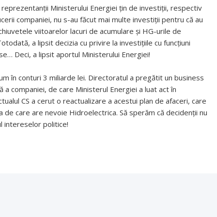
eprezentanții Ministerului Energiei țin de investiții, respectiv
ucerii companiei, nu s-au făcut mai multe investiții pentru că au
chiuvetele viitoarelor lacuri de acumulare și HG-urile de
odată, a lipsit decizia cu privire la investițiile cu funcțiuni
… Deci, a lipsit aportul Ministerului Energiei!
 în conturi 3 miliarde lei. Directoratul a pregătit un business
ă a companiei, de care Ministerul Energiei a luat act în
ualul CS a cerut o reactualizare a acestui plan de afaceri, care
a de care are nevoie Hidroelectrica. Să sperăm că decidenții nu
 intereselor politice!