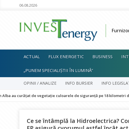
06.08.2026
Furnizo
ACTUAL
FLUX ENERGETIC
BUSINESS
INT
„PUNEM SPECIALIȘTII ÎN LUMINĂ”
OPINII / ANALIZE
INFO BURSIER
INFO LEGISLA
curățat de vegetație culoarele de siguranță pe 18 kilometri de linie ele
Ce se întâmplă la Hidroelectrica? C
FP asigură cvorumul astfel încât act