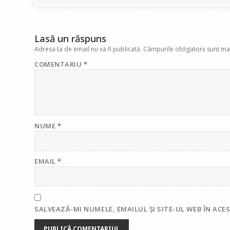
o
p
n
m
k
p
Lasă un răspuns
Adresa ta de email nu va fi publicată.
Câmpurile obligatorii sunt m
COMENTARIU
*
NUME
*
EMAIL
*
SALVEAZĂ-MI NUMELE, EMAILUL ȘI SITE-UL WEB ÎN AC