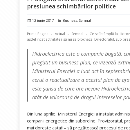
presiunea schimbărilor politice
Publicat
Categorii
12 iunie 2017
Business
,
Semnal
pe
Prima Pagina
Actual
Semnal
Ce se întâmplă la Hidroe
astfel încât activitatea să nu se blocheze. Directoratul, sub pr
Hidroelectrica este o companie bogată, car
pregătit un business plan, ce vizează exti
Ministerul Energiei a luat act în septembr
cerut o reactualizare a acestui plan de afa
este șansa de care are nevoie Hidroelectri
atât de valoroasă de dragul intereselor pol
Din luna aprilie, Ministerul Energiei a instalat admin
companii energetice din subordine. Provizoratul, pr
mai dorește asta!! – să pregătească procesul de re