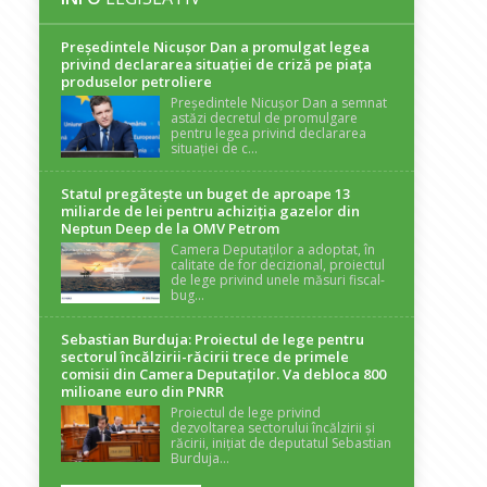
Președintele Nicuşor Dan a promulgat legea
privind declararea situaţiei de criză pe piaţa
produselor petroliere
Președintele Nicușor Dan a semnat
astăzi decretul de promulgare
pentru legea privind declararea
situației de c...
Statul pregătește un buget de aproape 13
miliarde de lei pentru achiziția gazelor din
Neptun Deep de la OMV Petrom
Camera Deputaților a adoptat, în
calitate de for decizional, proiectul
de lege privind unele măsuri fiscal-
bug...
Sebastian Burduja: Proiectul de lege pentru
sectorul încălzirii-răcirii trece de primele
comisii din Camera Deputaților. Va debloca 800
milioane euro din PNRR
Proiectul de lege privind
dezvoltarea sectorului încălzirii și
răcirii, inițiat de deputatul Sebastian
Burduja...