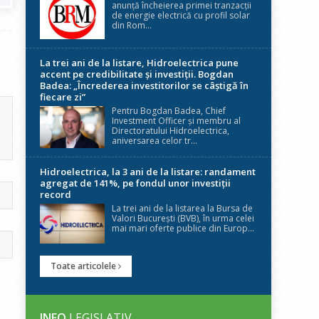
anunță încheierea primei tranzacții
de energie electrică cu profil solar
din Rom...
La trei ani de la listare, Hidroelectrica pune
accent pe credibilitate și investiții. Bogdan
Badea: „Încrederea investitorilor se câștigă în
fiecare zi”
Pentru Bogdan Badea, Chief
Investment Officer și membru al
Directoratului Hidroelectrica,
aniversarea celor tr...
Hidroelectrica, la 3 ani de la listare: randament
agregat de 141%, pe fondul unor investiții
record
La trei ani de la listarea la Bursa de
Valori București (BVB), în urma celei
mai mari oferte publice din Europ...
Toate articolele
INFO
LEGISLATIV