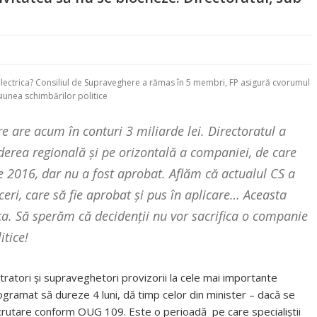
lectrica? Consiliul de Supraveghere a rămas în 5 membri, FP asigură cvorumul
esiunea schimbărilor politice
e are acum în conturi 3 miliarde lei. Directoratul a
nderea regională și pe orizontală a companiei, de care
ie 2016, dar nu a fost aprobat. Aflăm că actualul CS a
ceri, care să fie aprobat și pus în aplicare… Aceasta
ca. Să sperăm că decidenții nu vor sacrifica o companie
itice!
istratori și supraveghetori provizorii la cele mai importante
ogramat să dureze 4 luni, dă timp celor din minister – dacă se
crutare conform OUG 109. Este o perioadă pe care specialiștii