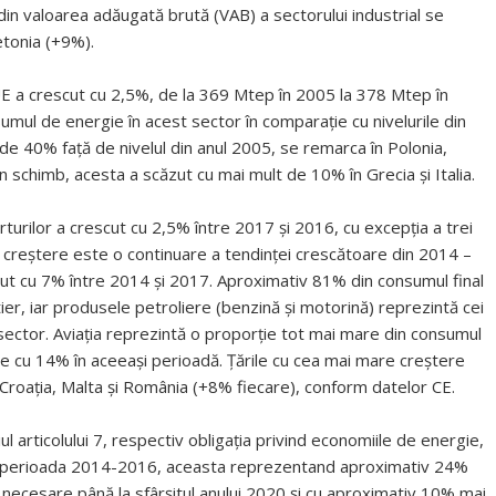
din valoarea adăugată brută (VAB) a sectorului industrial se
etonia (+9%).
 UE a crescut cu 2,5%, de la 369 Mtep în 2005 la 378 Mtep în
ul de energie în acest sector în comparație cu nivelurile din
 de 40% față de nivelul din anul 2005, se remarca în Polonia,
În schimb, acesta a scăzut cu mai mult de 10% în Grecia și Italia.
turilor a crescut cu 2,5% între 2017 și 2016, cu excepția a trei
creștere este o continuare a tendinței crescătoare din 2014 –
escut cu 7% între 2014 și 2017. Aproximativ 81% din consumul final
tier, iar produsele petroliere (benzină și motorină) reprezintă cei
t sector. Aviația reprezintă o proporție tot mai mare din consumul
ere cu 14% în aceeași perioadă. Țările cu cea mai mare creștere
 Croația, Malta și România (+8% fiecare), conform datelor CE.
l articolului 7, respectiv obligația privind economiile de energie,
în perioada 2014-2016, aceasta reprezentand aproximativ 24%
necesare până la sfârșitul anului 2020 și cu aproximativ 10% mai