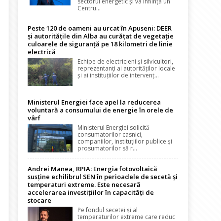
sectorul energetic și va înființa un
Centru...
Peste 120 de oameni au urcat în Apuseni: DEER
și autoritățile din Alba au curățat de vegetație
culoarele de siguranță pe 18 kilometri de linie
electrică
Echipe de electricieni și silvicultori,
reprezentanți ai autorităților locale
și ai instituțiilor de intervenț...
Ministerul Energiei face apel la reducerea
voluntară a consumului de energie în orele de
vârf
Ministerul Energiei solicită
consumatorilor casnici,
companiilor, instituțiilor publice și
prosumatorilor să r...
Andrei Manea, RPIA: Energia fotovoltaică
susține echilibrul SEN în perioadele de secetă și
temperaturi extreme. Este necesară
accelerarea investițiilor în capacități de
stocare
Pe fondul secetei și al
temperaturilor extreme care reduc