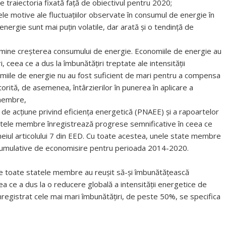
 traiectoria fixată față de obiectivul pentru 2020;
lele motive ale fluctuațiilor observate în consumul de energie în
energie sunt mai puțin volatile, dar arată și o tendință de
rmine creșterea consumului de energie. Economiile de energie au
, ceea ce a dus la îmbunătățiri treptate ale intensității
nomiile de energie nu au fost suficient de mari pentru a compensa
atorită, de asemenea, întârzierilor în punerea în aplicare a
 membre,
e de acțiune privind eficiența energetică (PNAEE) și a rapoartelor
statele membre înregistrează progrese semnificative în ceea ce
meiul articolului 7 din EED. Cu toate acestea, unele state membre
e cumulative de economisire pentru perioada 2014-2020.
pe toate statele membre au reușit să-și îmbunătățească
a ce a dus la o reducere globală a intensității energetice de
înregistrat cele mai mari îmbunătățiri, de peste 50%, se specifica