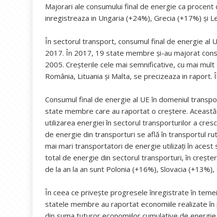
Majorari ale consumului final de energie ca procent 
inregistreaza in Ungaria (+24%), Grecia (+17%) și L
În sectorul transport, consumul final de energie al
2017. În 2017, 19 state membre și-au majorat consum
2005. Creșterile cele mai semnificative, cu mai mult
România, Lituania și Malta, se precizeaza in raport. 
Consumul final de energie al UE în domeniul transpor
state membre care au raportat o creștere. Această 
utilizarea energiei în sectorul transporturilor a cr
de energie din transporturi se află în transportul ru
mai mari transportatori de energie utilizați în aces
total de energie din sectorul transporturi, în creșt
de la an la an sunt Polonia (+16%), Slovacia (+13%),
În ceea ce privește progresele înregistrate în temeiu
statele membre au raportat economiile realizate 
din suma tuturor economiilor cumulative de energie 