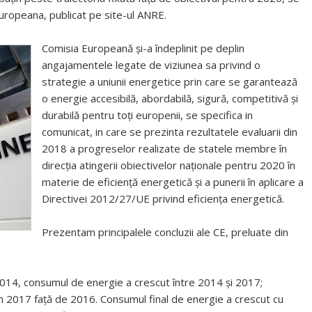
uropeana, publicat pe site-ul ANRE.
Comisia Europeană și-a îndeplinit pe deplin
angajamentele legate de viziunea sa privind o
strategie a uniunii energetice prin care se garantează
o energie accesibilă, abordabilă, sigură, competitivă și
durabilă pentru toți europenii, se specifica in
comunicat, in care se prezinta rezultatele evaluarii din
2018 a progreselor realizate de statele membre în
direcția atingerii obiectivelor naționale pentru 2020 în
materie de eficiență energetică și a punerii în aplicare a
Directivei 2012/27/UE privind eficiența energetică.
Prezentam principalele concluzii ale CE, preluate din
2014, consumul de energie a crescut între 2014 și 2017;
n 2017 față de 2016. Consumul final de energie a crescut cu