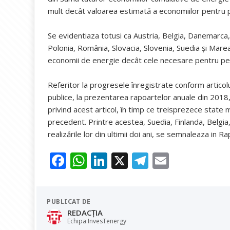
mult decât valoarea estimată a economiilor pentru 
Se evidentiaza totusi ca Austria, Belgia, Danemarca, 
Polonia, România, Slovacia, Slovenia, Suedia și Mar
economii de energie decât cele necesare pentru p
Referitor la progresele înregistrate conform articolu
publice, la prezentarea rapoartelor anuale din 2018,
privind acest articol, în timp ce treisprezece state
precedent. Printre acestea, Suedia, Finlanda, Belgia,
realizările lor din ultimii doi ani, se semnaleaza in Ra
F
W
Li
X
T
E
ac
h
n
el
m
e
at
k
e
ai
PUBLICAT DE
b
s
e
gr
l
REDACȚIA
o
A
dI
a
Echipa InvesTenergy