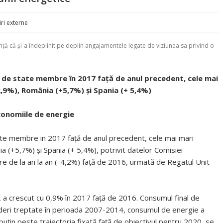
iri externe
ă că și-a îndeplinit pe deplin angajamentele legate de viziunea sa privind o
 de state membre în 2017 față de anul precedent, cele mai
12,9%), România (+5,7%) și Spania (+ 5,4%)
conomiile de energie
te membre in 2017 față de anul precedent, cele mai mari
ia (+5,7%) și Spania (+ 5,4%), potrivit datelor Comisiei
e de la an la an (-4,2%) față de 2016, urmată de Regatul Unit
a crescut cu 0,9% în 2017 față de 2016. Consumul final de
ăderi treptate în perioada 2007-2014, consumul de energie a
uțin peste traiectoria fixată față de obiectivul pentru 2020, se