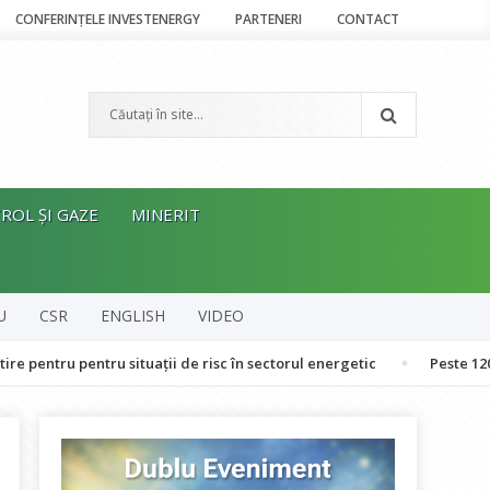
CONFERINȚELE INVESTENERGY
PARTENERI
CONTACT
ROL ȘI GAZE
MINERIT
U
CSR
ENGLISH
VIDEO
pentru situații de risc în sectorul energetic
Peste 120 de oameni