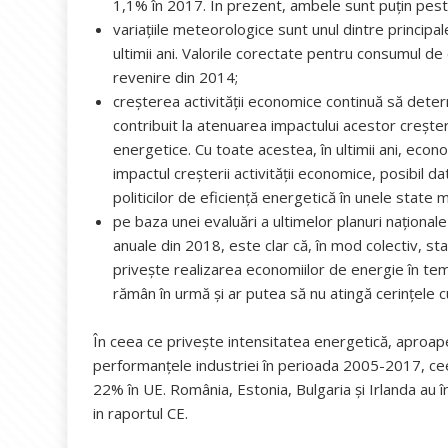
1,1% în 2017. În prezent, ambele sunt puțin peste
variațiile meteorologice sunt unul dintre principa
ultimii ani. Valorile corectate pentru consumul de 
revenire din 2014;
creșterea activității economice continuă să dete
contribuit la atenuarea impactului acestor creșteri
energetice. Cu toate acestea, în ultimii ani, eco
impactul creșterii activității economice, posibil d
politicilor de eficiență energetică în unele state
pe baza unei evaluări a ultimelor planuri național
anuale din 2018, este clar că, în mod colectiv, 
privește realizarea economiilor de energie în te
rămân în urmă și ar putea să nu atingă cerințel
În ceea ce privește intensitatea energetică, aproa
performanțele industriei în perioada 2005-2017, cee
22% în UE. România, Estonia, Bulgaria și Irlanda au 
in raportul CE.