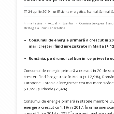
Publicat
Categorii
24 aprilie 2019
Eficienta energetica
,
Esential
,
Semnal
,
St
pe
Prima Pagina
Actual
Esential
Comisia Europeană anunț
strategie a uniunii energetice
Consumul de energie primară a crescut în 20
mari creșteri fiind înregistrate în Malta (+ 
România, pe drumul cel bun în ce priveste e
Consumul de energie primară a crescut în 20 de sta
cresteri fiind înregistrate în Malta (+ 12,9%), Român
Europene. Estonia a înregistrat cea mai mare scăder
(-1,6%) și Irlanda (-1,4%).
Consumul de energie primară in statele membre UE 
energie a crescut cu 1,1% în 2017. În urma unei sc
crescut între 2014 și 2017.În prezent, ambele sunt p