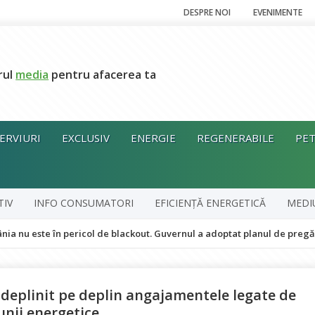
DESPRE NOI
EVENIMENTE
rul
media
pentru afacerea ta
ERVIURI
EXCLUSIV
ENERGIE
REGENERABILE
PET
TIV
INFO CONSUMATORI
EFICIENȚĂ ENERGETICĂ
MEDI
 în pericol de blackout. Guvernul a adoptat planul de pregătire pentru 
deplinit pe deplin angajamentele legate de
unii energetice