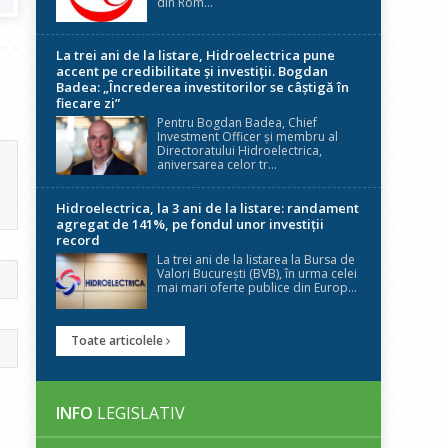
din Rom...
La trei ani de la listare, Hidroelectrica pune
accent pe credibilitate și investiții. Bogdan
Badea: „Încrederea investitorilor se câștigă în
fiecare zi”
Pentru Bogdan Badea, Chief
Investment Officer și membru al
Directoratului Hidroelectrica,
aniversarea celor tr...
Hidroelectrica, la 3 ani de la listare: randament
agregat de 141%, pe fondul unor investiții
record
La trei ani de la listarea la Bursa de
Valori București (BVB), în urma celei
mai mari oferte publice din Europ...
Toate articolele
INFO
LEGISLATIV