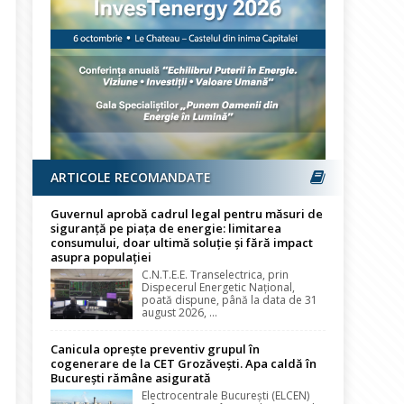
ARTICOLE RECOMANDATE
Guvernul aprobă cadrul legal pentru măsuri de
siguranță pe piața de energie: limitarea
consumului, doar ultimă soluție și fără impact
asupra populației
C.N.T.E.E. Transelectrica, prin
Dispecerul Energetic Național,
poată dispune, până la data de 31
august 2026, ...
Canicula oprește preventiv grupul în
cogenerare de la CET Grozăvești. Apa caldă în
București rămâne asigurată
Electrocentrale București (ELCEN)