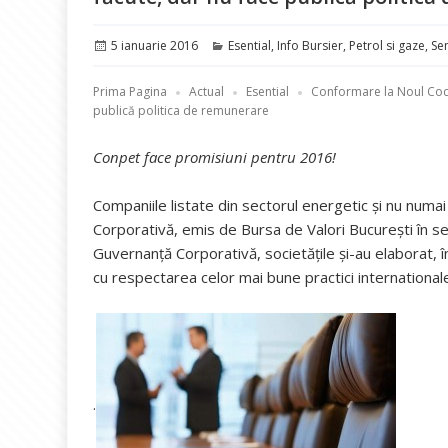
Publicat
Categorii
5 ianuarie 2016
Esential
,
Info Bursier
,
Petrol si gaze
,
Se
pe
Prima Pagina
Actual
Esential
Conformare la Noul Cod
publică politica de remunerare
Conpet face promisiuni pentru 2016!
Companiile listate din sectorul energetic și nu num
Corporativă, emis de Bursa de Valori București în sep
Guvernanță Corporativă, societățile și-au elaborat, 
cu respectarea celor mai bune practici international
.