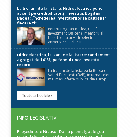
La trei ani de la listare, Hidroelectrica pune
accent pe credibilitate și investiții. Bogdan
Badea: „Încrederea investitorilor se câștigă în
fiecare zi”
Pentru Bogdan Badea, Chief
Investment Officer și membru al
Directoratului Hidroelectrica,
aniversarea celor tr...
Hidroelectrica, la 3 ani de la listare: randament
agregat de 141%, pe fondul unor investiții
record
La trei ani de la listarea la Bursa de
Valori București (BVB), în urma celei
mai mari oferte publice din Europ...
Toate articolele
INFO
LEGISLATIV
Președintele Nicuşor Dan a promulgat legea
privind declararea situaţiei de criză pe piaţa