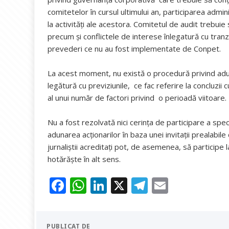
comitetelor în cursul ultimului an, participarea adminis
la activități ale acestora. Comitetul de audit trebui
precum și conflictele de interese înlegatură cu tranzacți
prevederi ce nu au fost implementate de Conpet.
La acest moment, nu există o procedură privind adunăr
legătură cu previziunile, ce fac referire la concluzii 
al unui număr de factori privind o perioadă viitoare.
Nu a fost rezolvată nici cerința de participare a special
adunarea acționarilor în baza unei invitații prealabile
jurnaliștii acreditați pot, de asemenea, să participe 
hotărăște în alt sens.
F
W
Li
X
T
E
ac
h
n
el
m
e
at
k
e
ai
PUBLICAT DE