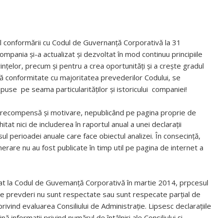
l conformării cu Codul de Guvernanță Corporativă la 31
mpania și-a actualizat și dezvoltat în mod continuu principiile
ințelor, precum și pentru a crea oportunități și a crește gradul
ă conformitate cu majoritatea prevederilor Codului, se
 puse pe seama particularităților și istoricului companiei!
 recompensă și motivare, nepublicând pe pagina proprie de
at nici de includerea în raportul anual a unei declarații
ul perioadei anuale care face obiectul analizei. În consecință,
nerare nu au fost publicate în timp util pe pagina de internet a
t la Codul de Guvemanță Corporativă în martie 2014, prpcesul
re prevderi nu sunt respectate sau sunt respecate parțial de
rivind evaluarea Consiliului de Administrație. Lipsesc declarațiile
 informații privind numărul de întâlniri ale Consiliului și