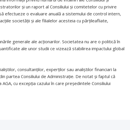
tratorilor și un raport al Consiliului și comitetelor cu privire
e să efectueze o evaluare anuală a sistemului de control intern,
ile societății și ale filialelor acesteia cu părțileafliate,
ile generale ale acționarilor. Societatea nu are o politică în
cuantificate ale unor studii ce vizează stabilirea impactului global
iștilor, consultanților, experților sau analiștilor financiari la
 din partea Consiliului de Administrație. De notat și faptul că
la AGA, cu excepția cazului în care președintele Consiliului