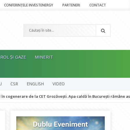
CONFERINȚELE INVESTENERGY
PARTENERI
CONTACT
ROL ȘI GAZE
MINERIT
U
CSR
ENGLISH
VIDEO
rare de la CET Grozăvești. Apa caldă în București rămâne asigurată