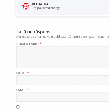
b
s
e
gr
l
REDACȚIA
o
A
dI
a
Echipa InvesTenergy
o
p
n
m
k
p
Lasă un răspuns
Adresa ta de email nu va fi publicată.
Câmpurile obligatorii sunt m
COMENTARIU
*
NUME
*
EMAIL
*