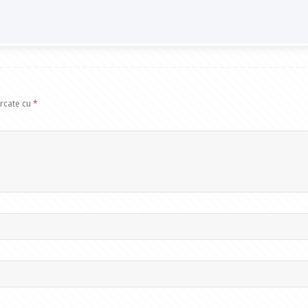
arcate cu
*