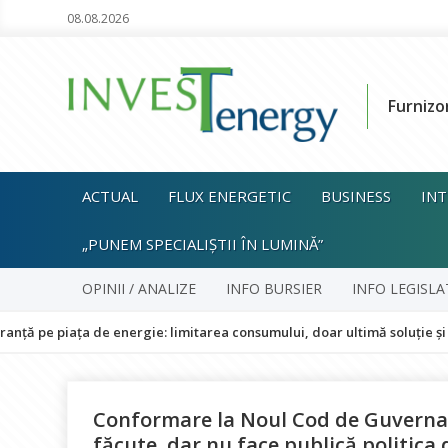
08.08.2026
Furnizo
ACTUAL
FLUX ENERGETIC
BUSINESS
INT
„PUNEM SPECIALIȘTII ÎN LUMINĂ”
OPINII / ANALIZE
INFO BURSIER
INFO LEGISLA
ața de energie: limitarea consumului, doar ultimă soluție și fără impa
Conformare la Noul Cod de Guverna
făcute, dar nu face publică politic