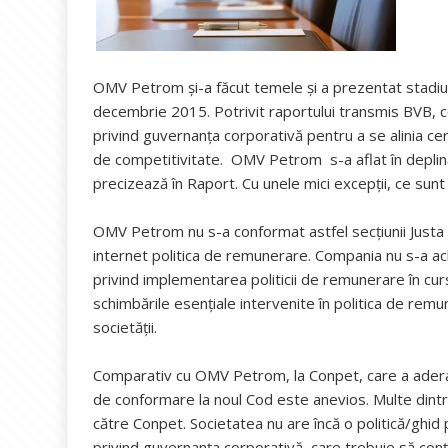
OMV Petrom și-a făcut temele și a prezentat stadiu
decembrie 2015. Potrivit raportului transmis BVB, co
privind guvernanța corporativă pentru a se alinia cer
de competitivitate. OMV Petrom s-a aflat în deplin
precizează în Raport. Cu unele mici excepții, ce sunt
OMV Petrom nu s-a conformat astfel secțiunii Justa
internet politica de remunerare. Compania nu s-a achit
privind implementarea politicii de remunerare în curs
schimbările esențiale intervenite în politica de remu
societății.
Comparativ cu OMV Petrom, la Conpet, care a adera
de conformare la noul Cod este anevios. Multe dint
către Conpet. Societatea nu are încă o politică/ghid p
privind guvernanța corporativă care trebuie să conțină