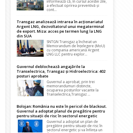
informează că, în cursul acestei zile,
a efectuat oprirea preventivă și
cont...
Transgaz analizează intrarea în acționariatul
Argent LNG, dezvoltatorul unui megaterminal
de export. Miza: acces pe termen lung la LNG
din SUA
SNTGN Transgaz a încheiat un
Memorandum de Înțelegere (MoU)
cu compania americană Argent
LNG LLC pentru explor...
Guvernul deblochează angajările la
Transelectrica, Transgaz și Hidroelectrica: 402
posturi aprobate
Guvernul a aprobat, prin trei
memorandumuri distincte,
ocuparea posturilor vacante la
Transelectrica,Transgaz ...
Bolojan: România nu este în pericol de blackout.
Guvernul a adoptat planul de pregătire pentru
pentru situații de risc în sectorul energetic
Guvernul a adoptat un plan de
pregătire pentru situații de risc în
sectorul energetic și va înființa un