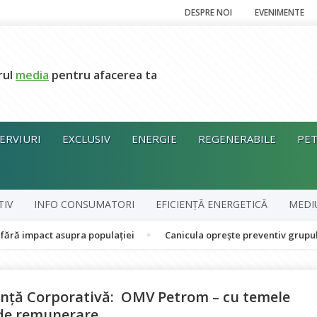
DESPRE NOI
EVENIMENTE
rul
media
pentru afacerea ta
ERVIURI
EXCLUSIV
ENERGIE
REGENERABILE
PET
TIV
INFO CONSUMATORI
EFICIENȚĂ ENERGETICĂ
MEDI
ct asupra populației
Canicula oprește preventiv grupul în cogene
nță Corporativă: OMV Petrom – cu temele
a de remunerare