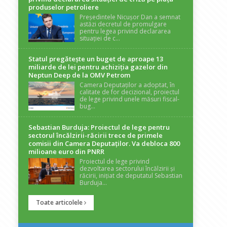
produselor petroliere
Președintele Nicușor Dan a semnat
astăzi decretul de promulgare
pentru legea privind declararea
situației de c...
Statul pregătește un buget de aproape 13
miliarde de lei pentru achiziția gazelor din
Neptun Deep de la OMV Petrom
Camera Deputaților a adoptat, în
calitate de for decizional, proiectul
de lege privind unele măsuri fiscal-
bug...
Sebastian Burduja: Proiectul de lege pentru
sectorul încălzirii-răcirii trece de primele
comisii din Camera Deputaților. Va debloca 800
milioane euro din PNRR
Proiectul de lege privind
dezvoltarea sectorului încălzirii și
răcirii, inițiat de deputatul Sebastian
Burduja...
Toate articolele