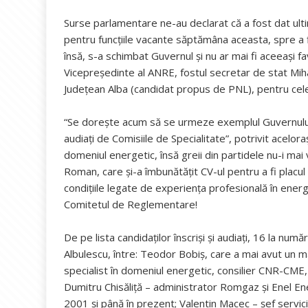
Surse parlamentare ne-au declarat că a fost dat ult
pentru funcțiile vacante săptămâna aceasta, spre a fi
însă, s-a schimbat Guvernul și nu ar mai fi aceeași f
Vicepreședinte al ANRE, fostul secretar de stat Mihai
Judeţean Alba (candidat propus de PNL), pentru cel
“Se dorește acum să se urmeze exemplul Guvernului te
audiați de Comisiile de Specialitate”, potrivit acelor
domeniul energetic, însă greii din partidele nu-i mai
Roman, care și-a îmbunătățit CV-ul pentru a fi placul
condițiile legate de experiența profesională în ener
Comitetul de Reglementare!
De pe lista candidaților înscriși și audiați, 16 la num
Albulescu, între: Teodor Bobiş, care a mai avut un 
specialist în domeniul energetic, consilier CNR-CME
Dumitru Chisăliţă – administrator Romgaz și Enel En
2001 şi până în prezent; Valentin Macec – şef servic