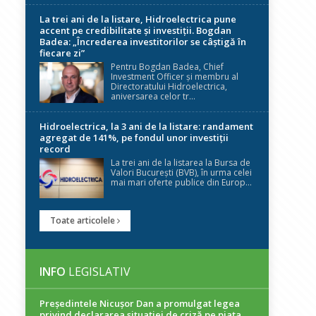
La trei ani de la listare, Hidroelectrica pune
accent pe credibilitate și investiții. Bogdan
Badea: „Încrederea investitorilor se câștigă în
fiecare zi”
Pentru Bogdan Badea, Chief
Investment Officer și membru al
Directoratului Hidroelectrica,
aniversarea celor tr...
Hidroelectrica, la 3 ani de la listare: randament
agregat de 141%, pe fondul unor investiții
record
La trei ani de la listarea la Bursa de
Valori București (BVB), în urma celei
mai mari oferte publice din Europ...
Toate articolele
INFO
LEGISLATIV
Președintele Nicuşor Dan a promulgat legea
privind declararea situaţiei de criză pe piaţa