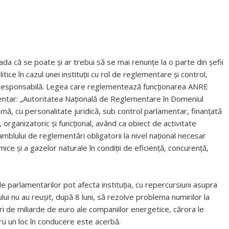
ada că se poate și ar trebui să se mai renunțe la o parte din șefii
olitice în cazul unei instituții cu rol de reglementare și control,
i responsabilă. Legea care reglementează funcționarea ANRE
amentar: „Autoritatea Naţională de Reglementare în Domeniul
mă, cu personalitate juridică, sub control parlamentar, finanţată
, organizatoric şi funcţional, având ca obiect de activitate
mblului de reglementări obligatorii la nivel naţional necesar
rmice şi a gazelor naturale în condiţii de eficienţă, concurenţă,
le parlamentarilor pot afecta instituția, cu repercursiuni asupra
lui nu au reușit, după 8 luni, să rezolve problema numirilor la
i de miliarde de euro ale companiilor energetice, cărora le
tru un loc în conducere este acerbă.