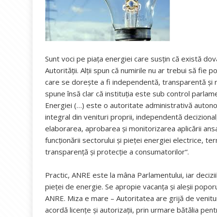
Sunt voci pe piața energiei care susțin că există dov
Autorității. Alții spun că numirile nu ar trebui să fie p
care se dorește a fi independentă, transparentă ș
spune însă clar că instituția este sub control parl
Energiei (…) este o autoritate administrativă autono
integral din venituri proprii, independentă decizional
elaborarea, aprobarea şi monitorizarea aplicării ansa
funcţionării sectorului şi pieţei energiei electrice, te
transparenţă şi protecţie a consumatorilor“.
Practic, ANRE este la mâna Parlamentului, iar decizii
pieței de energie. Se apropie vacanța și aleșii poporu
ANRE. Miza e mare – Autoritatea are grijă de venitur
acordă licenţe şi autorizaţii, prin urmare bătălia pen