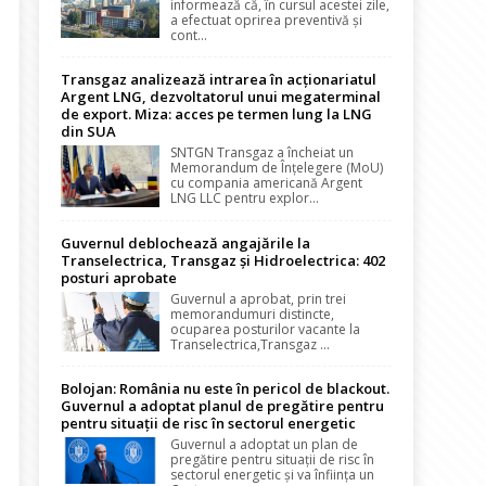
informează că, în cursul acestei zile,
a efectuat oprirea preventivă și
cont...
Transgaz analizează intrarea în acționariatul
Argent LNG, dezvoltatorul unui megaterminal
de export. Miza: acces pe termen lung la LNG
din SUA
SNTGN Transgaz a încheiat un
Memorandum de Înțelegere (MoU)
cu compania americană Argent
LNG LLC pentru explor...
Guvernul deblochează angajările la
Transelectrica, Transgaz și Hidroelectrica: 402
posturi aprobate
Guvernul a aprobat, prin trei
memorandumuri distincte,
ocuparea posturilor vacante la
Transelectrica,Transgaz ...
Bolojan: România nu este în pericol de blackout.
Guvernul a adoptat planul de pregătire pentru
pentru situații de risc în sectorul energetic
Guvernul a adoptat un plan de
pregătire pentru situații de risc în
sectorul energetic și va înființa un