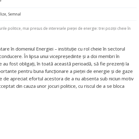
lize
,
Semnal
rile politice, mai presus de interesele pieței de energie: trei poziții cheie în
are în domeniul Energiei – instituție cu rol cheie în sectorul
onducere. În lipsa unui vicepreședinte și a doi membri în
 au fost obligați, în toată această perioadă, să fie prezenți la
mportante pentru buna funcționare a pieței de energie și de gaze
te de apreciat efortul acestora de a nu absenta sub niciun motiv
ceptat din cauza unor jocuri politice, cu riscul de a se bloca