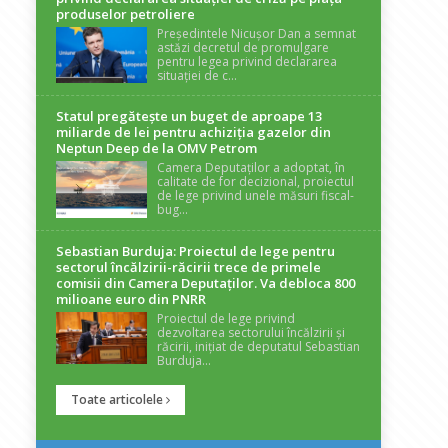
produselor petroliere
Președintele Nicușor Dan a semnat
astăzi decretul de promulgare
pentru legea privind declararea
situației de c...
Statul pregătește un buget de aproape 13
miliarde de lei pentru achiziția gazelor din
Neptun Deep de la OMV Petrom
Camera Deputaților a adoptat, în
calitate de for decizional, proiectul
de lege privind unele măsuri fiscal-
bug...
Sebastian Burduja: Proiectul de lege pentru
sectorul încălzirii-răcirii trece de primele
comisii din Camera Deputaților. Va debloca 800
milioane euro din PNRR
Proiectul de lege privind
dezvoltarea sectorului încălzirii și
răcirii, inițiat de deputatul Sebastian
Burduja...
Toate articolele