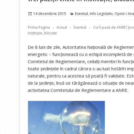
Publicat
Categorii
14 decembrie 2015
Esential
,
Info Legislativ
,
Opinii / Ana
pe
Prima Pagina
Actual
Esential
Cui îi pasă de ANRE? Jocu
instituție, blocate
De 8 luni de zile, Autoritatea Națională de Reglement
energetic – funcționează cu o echipă incompletă de c
Comitetul de Reglementare, ceilalți membri în funcție
toate ședințele în cadrul cărora s-au luat hotărîri i
naturale, pentru ca acestea să poată fi validate. Es
de la ședințe, însă se tărăgănează o situație de neac
activitatea Comitetului de Reglementare a ANRE.