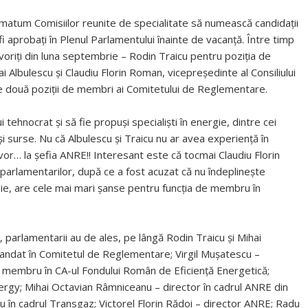
imatum Comisiilor reunite de specialitate să numească candidații
 aprobați în Plenul Parlamentului înainte de vacanță. Între timp
avoriți din luna septembrie – Rodin Traicu pentru poziția de
 Albulescu și Claudiu Florin Roman, vicepreşedinte al Consiliului
e două poziții de membri ai Comitetului de Reglementare.
hnocrat și să fie propuși specialiști în energie, dintre cei
ași surse. Nu că Albulescu și Traicu nu ar avea experiență în
 vor… la șefia ANRE!! Interesant este că tocmai Claudiu Florin
 parlamentarilor, după ce a fost acuzat că nu îndeplinește
gie, are cele mai mari șanse pentru funcția de membru în
ăr, parlamentarii au de ales, pe lângă Rodin Traicu și Mihai
mandat în Comitetul de Reglementare; Virgil Muşatescu –
, membru în CA-ul Fondului Român de Eficienţă Energetică;
ergy; Mihai Octavian Râmniceanu – director în cadrul ANRE din
iu în cadrul Transgaz; Victorel Florin Rădoi – director ANRE; Radu