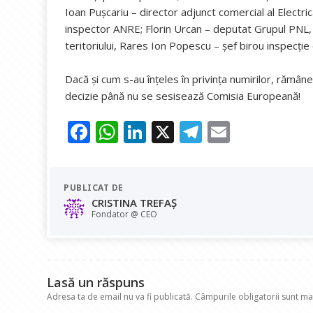
Ioan Puşcariu – director adjunct comercial al Electric
inspector ANRE; Florin Urcan – deputat Grupul PNL,
teritoriului, Rares Ion Popescu – șef birou inspecție
Dacă și cum s-au înțeles în privința numirilor, rămân
decizie până nu se sesisează Comisia Europeană!
F
W
Li
X
T
E
ac
h
n
el
m
e
at
k
e
ai
PUBLICAT DE
b
s
e
gr
l
CRISTINA TREFAȘ
o
A
dI
a
Fondator @ CEO
o
p
n
m
k
p
Lasă un răspuns
Adresa ta de email nu va fi publicată.
Câmpurile obligatorii sunt m