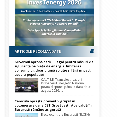
ARTICOLE RECOMANDATE
Guvernul aprobă cadrul legal pentru măsuri de
siguranță pe piața de energie: limitarea
consumului, doar ultimă soluție și fără impact
asupra populației
C.N.T.E.E. Transelectrica, prin
Dispecerul Energetic Național,
poată dispune, până la data de 31
august 2026, ...
Canicula oprește preventiv grupul în
cogenerare de la CET Grozăvești. Apa caldă în
București rămâne asigurată
Electrocentrale București (ELCEN)