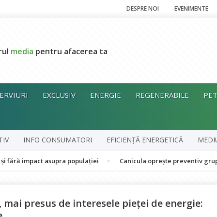
DESPRE NOI
EVENIMENTE
rul
media
pentru afacerea ta
ERVIURI
EXCLUSIV
ENERGIE
REGENERABILE
PET
TIV
INFO CONSUMATORI
EFICIENȚĂ ENERGETICĂ
MEDI
pact asupra populației
Canicula oprește preventiv grupul în coge
, mai presus de interesele pieței de energie:
e