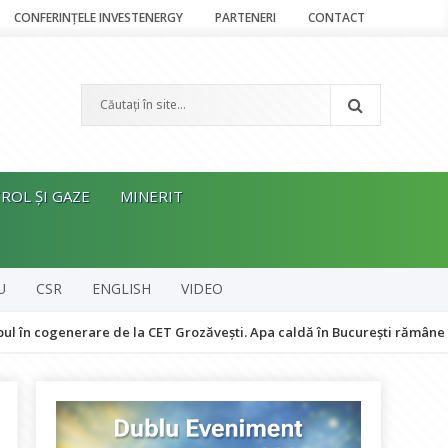
CONFERINȚELE INVESTENERGY
PARTENERI
CONTACT
ROL ȘI GAZE
MINERIT
U
CSR
ENGLISH
VIDEO
nerare de la CET Grozăvești. Apa caldă în București rămâne asigurată