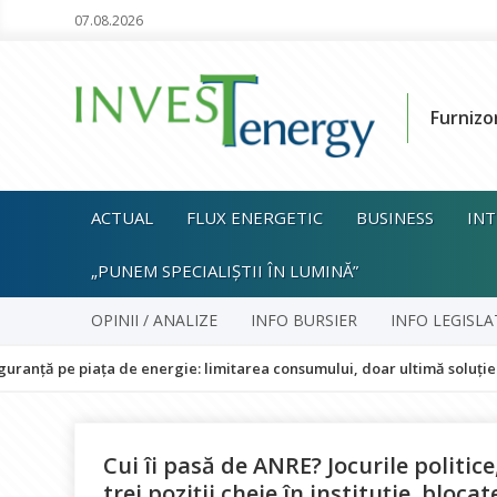
07.08.2026
Furnizo
ACTUAL
FLUX ENERGETIC
BUSINESS
INT
„PUNEM SPECIALIȘTII ÎN LUMINĂ”
OPINII / ANALIZE
INFO BURSIER
INFO LEGISLA
iața de energie: limitarea consumului, doar ultimă soluție și fără im
Cui îi pasă de ANRE? Jocurile politice
trei poziții cheie în instituție, blocat