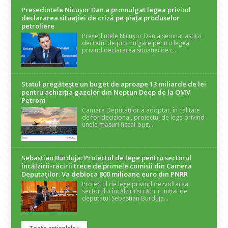
Președintele Nicuşor Dan a promulgat legea privind
declararea situaţiei de criză pe piaţa produselor
petroliere
Președintele Nicușor Dan a semnat astăzi
decretul de promulgare pentru legea
privind declararea situației de c...
Statul pregătește un buget de aproape 13 miliarde de lei
pentru achiziția gazelor din Neptun Deep de la OMV
Petrom
Camera Deputaților a adoptat, în calitate
de for decizional, proiectul de lege privind
unele măsuri fiscal-bug...
Sebastian Burduja: Proiectul de lege pentru sectorul
încălzirii-răcirii trece de primele comisii din Camera
Deputaților. Va debloca 800 milioane euro din PNRR
Proiectul de lege privind dezvoltarea
sectorului încălzirii și răcirii, inițiat de
deputatul Sebastian Burduja...