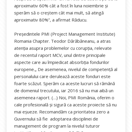
aproximativ 60% cât a fost în luna noiembrie și
sperăm să o creștem cât mai mult, să atingă
aproximativ 80%”, a afirmat Răducu.
Președintele PMI (Project Management Institute)
Romania Chapter. Teodor Dărăbăneanu, a atras
atenția asupra problemelor cu corupția, relevate
de recentul raport MCV, unul dintre principale
aspecte care au împiedicat absorbția fondurilor
europene.„ De asemenea, nivelul de competență al
personalului care derulează aceste fonduri este
foarte scăzut. Sperăm ca aceste lucruri să rămână
de domeniul trecutului, iar 2016 să nu mai aibă un
asemenea raport. (…) Noi, PMI România, oferim o
cale profesională și sigură ca aceste proiecte să nu
mai eșueze. Recomandăm ca prioritatea zero a
Guvernului să fie adoptarea disciplinei de
management de program la nivelul tuturor