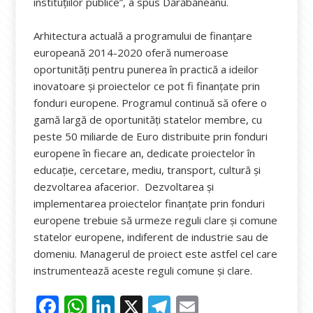
instituțiilor publice”, a spus Dărăbăneanu.
Arhitectura actuală a programului de finanțare
europeană 2014-2020 oferă numeroase
oportunități pentru punerea în practică a ideilor
inovatoare și proiectelor ce pot fi finanțate prin
fonduri europene. Programul continuă să ofere o
gamă largă de oportunități statelor membre, cu
peste 50 miliarde de Euro distribuite prin fonduri
europene în fiecare an, dedicate proiectelor în
educație, cercetare, mediu, transport, cultură și
dezvoltarea afacerior. Dezvoltarea și
implementarea proiectelor finanțate prin fonduri
europene trebuie să urmeze reguli clare și comune
statelor europene, indiferent de industrie sau de
domeniu. Managerul de proiect este astfel cel care
instrumentează aceste reguli comune și clare.
F
W
Li
X
T
E