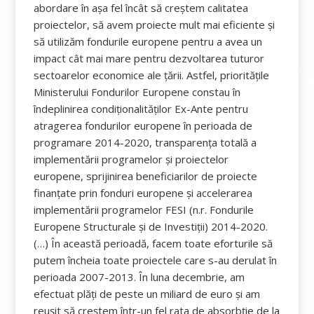
abordare în așa fel încât să creștem calitatea
proiectelor, să avem proiecte mult mai eficiente și
să utilizăm fondurile europene pentru a avea un
impact cât mai mare pentru dezvoltarea tuturor
sectoarelor economice ale țării. Astfel, prioritățile
Ministerului Fondurilor Europene constau în
îndeplinirea condiționalităților Ex-Ante pentru
atragerea fondurilor europene în perioada de
programare 2014-2020, transparența totală a
implementării programelor și proiectelor
europene, sprijinirea beneficiarilor de proiecte
finanțate prin fonduri europene și accelerarea
implementării programelor FESI (n.r. Fondurile
Europene Structurale și de Investiții) 2014-2020.
(…) În această perioadă, facem toate eforturile să
putem încheia toate proiectele care s-au derulat în
perioada 2007-2013. În luna decembrie, am
efectuat plăți de peste un miliard de euro și am
reușit să creștem într-un fel rata de absorbție de la