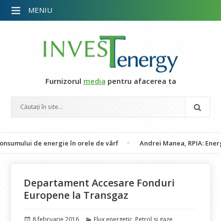
MENIU
Furnizorul
media
pentru afacerea ta
lui de energie în orele de vârf
Andrei Manea, RPIA: Energia fotov
Departament Accesare Fonduri
Europene la Transgaz
Publicat
Categorii
8 februarie 2016
Flux energetic
,
Petrol si gaze