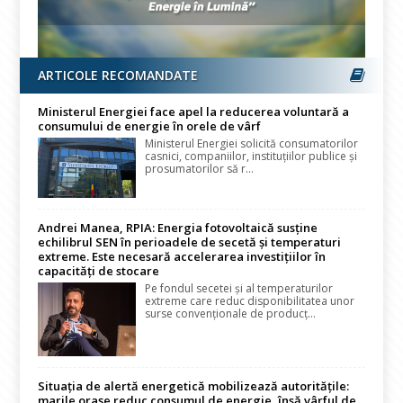
ARTICOLE RECOMANDATE
Ministerul Energiei face apel la reducerea voluntară a
consumului de energie în orele de vârf
Ministerul Energiei solicită consumatorilor
casnici, companiilor, instituțiilor publice și
prosumatorilor să r...
Andrei Manea, RPIA: Energia fotovoltaică susține
echilibrul SEN în perioadele de secetă și temperaturi
extreme. Este necesară accelerarea investițiilor în
capacități de stocare
Pe fondul secetei și al temperaturilor
extreme care reduc disponibilitatea unor
surse convenționale de producț...
Situația de alertă energetică mobilizează autoritățile:
marile orașe reduc consumul de energie, însă vârful de