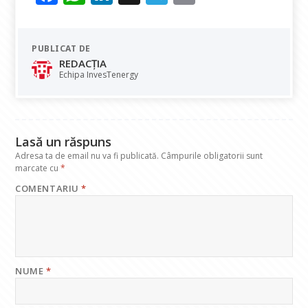
ac
h
n
el
m
e
at
k
e
ai
PUBLICAT DE
b
s
e
gr
l
REDACȚIA
o
A
dI
a
Echipa InvesTenergy
o
p
n
m
k
p
Lasă un răspuns
Adresa ta de email nu va fi publicată.
Câmpurile obligatorii sunt
marcate cu
*
COMENTARIU
*
NUME
*