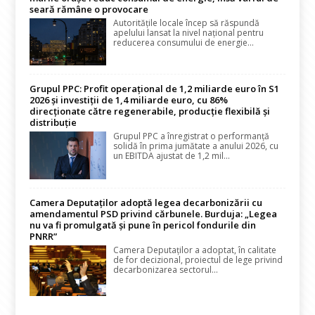
seară rămâne o provocare
Autoritățile locale încep să răspundă
apelului lansat la nivel național pentru
reducerea consumului de energie...
Grupul PPC: Profit operațional de 1,2 miliarde euro în S1
2026 și investiții de 1,4 miliarde euro, cu 86%
direcționate către regenerabile, producție flexibilă și
distribuție
Grupul PPC a înregistrat o performanță
solidă în prima jumătate a anului 2026, cu
un EBITDA ajustat de 1,2 mil...
Camera Deputaților adoptă legea decarbonizării cu
amendamentul PSD privind cărbunele. Burduja: „Legea
nu va fi promulgată și pune în pericol fondurile din
PNRR”
Camera Deputaților a adoptat, în calitate
de for decizional, proiectul de lege privind
decarbonizarea sectorul...