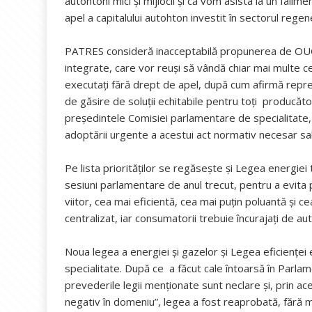
autohtoni mici și mijlocii și că vom asista la un falim
apel a capitalului autohton investit în sectorul regen
PATRES consideră inacceptabilă propunerea de OUG 
integrate, care vor reuși să vândă chiar mai multe cert
executați fără drept de apel, după cum afirmă repre
de găsire de soluții echitabile pentru toți producător
președintele Comisiei parlamentare de specialitate,
adoptării urgente a acestui act normativ necesar salv
Pe lista priorităților se regăsește și Legea energiei
sesiuni parlamentare de anul trecut, pentru a evita 
viitor, cea mai eficientă, cea mai puțin poluantă și 
centralizat, iar consumatorii trebuie încurajați de aut
Noua legea a energiei și gazelor și Legea eficienț
specialitate. După ce a făcut cale întoarsă în Parla
prevederile legii menționate sunt neclare și, prin a
negativ în domeniu”, legea a fost reaprobată, fără mo