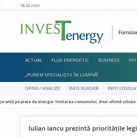
08.08.2026
Furnizo
ACTUAL
FLUX ENERGETIC
BUSINESS
INT
„PUNEM SPECIALIȘTII ÎN LUMINĂ”
OPINII / ANALIZE
INFO BURSIER
INFO LEGISLA
iața de energie: limitarea consumului, doar ultimă soluție și fără imp
Iulian Iancu prezintă prioritățile leg