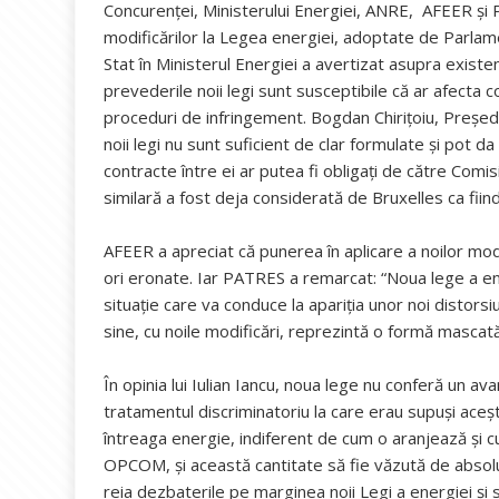
Concurenței, Ministerului Energiei, ANRE, AFEER și 
modificărilor la Legea energiei, adoptate de Parlam
Stat în Ministerul Energiei a avertizat asupra existe
prevederile noii legi sunt susceptibile că ar afecta 
proceduri de infringement. Bogdan Chirițoiu, Președi
noii legi nu sunt suficient de clar formulate şi pot 
contracte între ei ar putea fi obligaţi de către Comis
similară a fost deja considerată de Bruxelles ca fiind 
AFEER a apreciat că punerea în aplicare a noilor modi
ori eronate. Iar PATRES a remarcat: “Noua lege a ene
situație care va conduce la apariția unor noi distorsi
sine, cu noile modificări, reprezintă o formă mascat
În opinia lui Iulian Iancu, noua lege nu conferă un a
tratamentul discriminatoriu la care erau supuşi aceş
întreaga energie, indiferent de cum o aranjează şi 
OPCOM, şi această cantitate să fie văzută de absolu
reia dezbaterile pe marginea noii Legi a energiei și s