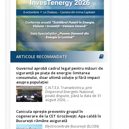
ARTICOLE RECOMANDATE
Guvernul aprobă cadrul legal pentru măsuri de
siguranță pe piața de energie: limitarea
consumului, doar ultimă soluție și fără impact
asupra populației
C.N.T.E.E. Transelectrica, prin
Dispecerul Energetic Național,
poată dispune, până la data de 31
august 2026, ...
Canicula oprește preventiv grupul în
cogenerare de la CET Grozăvești. Apa caldă în
București rămâne asigurată
Electrocentrale București (ELCEN)