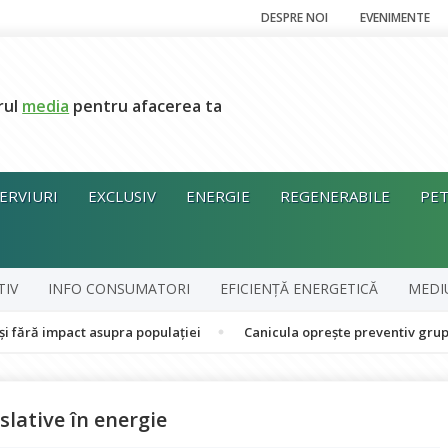
DESPRE NOI
EVENIMENTE
rul
media
pentru afacerea ta
ERVIURI
EXCLUSIV
ENERGIE
REGENERABILE
PET
TIV
INFO CONSUMATORI
EFICIENȚĂ ENERGETICĂ
MEDI
act asupra populației
Canicula oprește preventiv grupul în coge
islative în energie