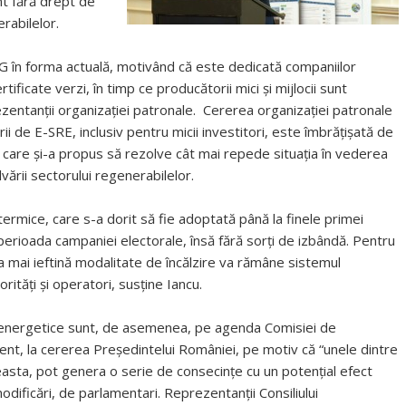
ent fără drept de
erabilelor.
în forma actuală, motivând că este dedicată companiilor
ificate verzi, în timp ce producătorii mici și mijlocii sunt
zentanții organizației patronale. Cererea organizației patronale
ii de E-SRE, inclusiv pentru micii investitori, este îmbrățișată de
 care și-a propus să rezolve cât mai repede situația în vederea
ării sectorului regenerabilelor.
 termice, care s-a dorit să fie adoptată până la finele primei
perioada campaniei electorale, însă fără sorți de izbândă. Pentru
cea mai ieftină modalitate de încălzire va rămâne sistemul
orități și operatori, susține Iancu.
ei energetice sunt, de asemenea, pe agenda Comisiei de
ment, la cererea Președintelui României, pe motiv că “unele dintre
ceasta, pot genera o serie de consecințe cu un potențial efect
dificări, de parlamentari. Reprezentanții Consiliului