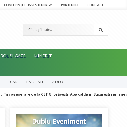
CONFERINȚELE INVESTENERGY
PARTENERI
CONTACT
ROL ȘI GAZE
MINERIT
U
CSR
ENGLISH
VIDEO
nerare de la CET Grozăvești. Apa caldă în București rămâne asigurată