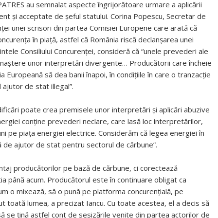
PATRES au semnalat aspecte îngrijorătoare urmare a aplicării
ent și acceptate de șeful statului. Corina Popescu, Secretar de
nței unei scrisori din partea Comisiei Europene care arată că
concurența în piață, astfel că România riscă declanșarea unei
ntele Consiliului Concurenţei, consideră că “unele prevederi ale
da naştere unor interpretări divergente… Producătorii care încheie
ia Europeană să dea banii înapoi, în condiţiile în care o tranzacţie
ajutor de stat illegal”.
ficări poate crea premisele unor interpretări și aplicări abuzive
rgiei conține prevederi neclare, care lasă loc interpretărilor,
uni pe piața energiei electrice. Considerăm că legea energiei în
ă de ajutor de stat pentru sectorul de cărbune”.
vantaj producătorilor pe bază de cărbune, ci corectează
tia până acum. Producătorul este în continuare obligat ca
cum o mixează, să o pună pe platforma concurenţială, pe
t toată lumea, a precizat Iancu. Cu toate acestea, el a decis să
ă se țină astfel cont de sesizările venite din partea actorilor de