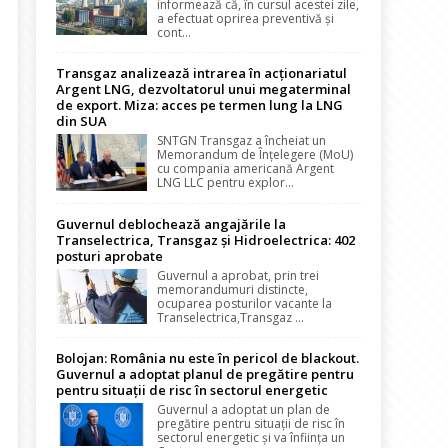
informează că, în cursul acestei zile,
a efectuat oprirea preventivă și
cont...
Transgaz analizează intrarea în acționariatul
Argent LNG, dezvoltatorul unui megaterminal
de export. Miza: acces pe termen lung la LNG
din SUA
SNTGN Transgaz a încheiat un
Memorandum de Înțelegere (MoU)
cu compania americană Argent
LNG LLC pentru explor...
Guvernul deblochează angajările la
Transelectrica, Transgaz și Hidroelectrica: 402
posturi aprobate
Guvernul a aprobat, prin trei
memorandumuri distincte,
ocuparea posturilor vacante la
Transelectrica,Transgaz ...
Bolojan: România nu este în pericol de blackout.
Guvernul a adoptat planul de pregătire pentru
pentru situații de risc în sectorul energetic
Guvernul a adoptat un plan de
pregătire pentru situații de risc în
sectorul energetic și va înființa un