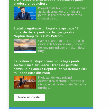
produselor petroliere
Președintele Nicușor Dan a semnat
astăzi decretul de promulgare
pentru legea privind declararea
situației de c...
Statul pregătește un buget de aproape 13
miliarde de lei pentru achiziția gazelor din
Neptun Deep de la OMV Petrom
Camera Deputaților a adoptat, în
calitate de for decizional, proiectul
de lege privind unele măsuri fiscal-
bug...
Sebastian Burduja: Proiectul de lege pentru
sectorul încălzirii-răcirii trece de primele
comisii din Camera Deputaților. Va debloca 800
milioane euro din PNRR
Proiectul de lege privind
dezvoltarea sectorului încălzirii și
răcirii, inițiat de deputatul Sebastian
Burduja...
Toate articolele