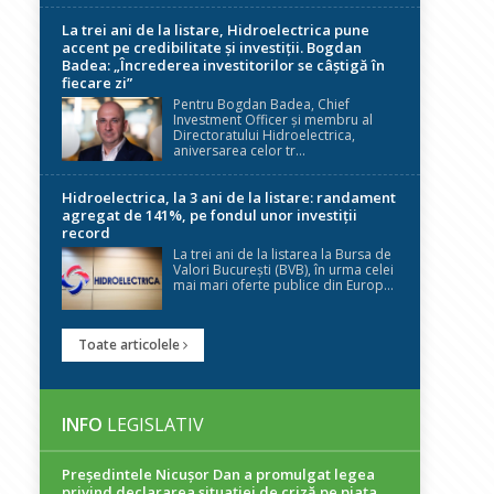
La trei ani de la listare, Hidroelectrica pune
accent pe credibilitate și investiții. Bogdan
Badea: „Încrederea investitorilor se câștigă în
fiecare zi”
Pentru Bogdan Badea, Chief
Investment Officer și membru al
Directoratului Hidroelectrica,
aniversarea celor tr...
Hidroelectrica, la 3 ani de la listare: randament
agregat de 141%, pe fondul unor investiții
record
La trei ani de la listarea la Bursa de
Valori București (BVB), în urma celei
mai mari oferte publice din Europ...
Toate articolele
INFO
LEGISLATIV
Președintele Nicuşor Dan a promulgat legea
privind declararea situaţiei de criză pe piaţa