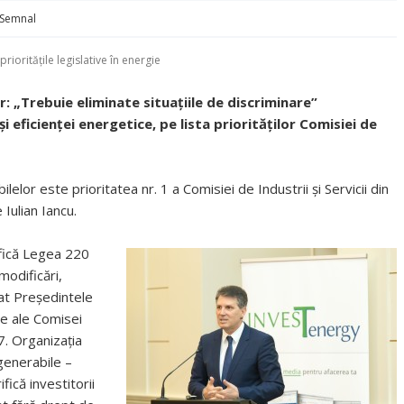
Semnal
prioritățile legislative în energie
 „Trebuie eliminate situațiile de discriminare”
i eficienței energetice, pe lista priorităților Comisiei de
r este prioritatea nr. 1 a Comisiei de Industrii și Servicii din
Iulian Iancu.
fică Legea 220
modificări,
rat Președintele
gie ale Comisei
7. Organizația
generabile –
ică investitorii