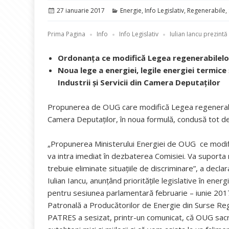
Publicat
Categorii
27 ianuarie 2017
Energie
,
Info Legislativ
,
Regenerabile
,
pe
Prima Pagina
Info
Info Legislativ
Iulian Iancu prezintă 
Ordonanța ce modifică Legea regenerabilelor:
Noua lege a energiei, legile energiei termice ș
Industrii și Servicii din Camera Deputaților
Propunerea de OUG care modifică Legea regenerabilelo
Camera Deputaților, în noua formulă, condusă tot de 
„Propunerea Ministerului Energiei de OUG ce modi
va intra imediat în dezbaterea Comisiei. Va suporta 
trebuie eliminate situațiile de discriminare”, a decla
Iulian Iancu, anunțând prioritățile legislative în ener
pentru sesiunea parlamentară februarie – iunie 201
Patronală a Producătorilor de Energie din Surse Re
PATRES a sesizat, printr-un comunicat, că OUG sacrif