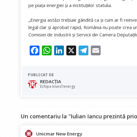
pe piața energiei și a instituțiilor statului.
„Energia astăzi trebuie gândită ca și cum ar fi reinv
legal clar și aprobat rapid, România nu poate crea un
Comisiei de Industrii și Servicii din Camera Deputațilo
F
W
Li
X
T
E
ac
h
n
el
m
e
at
k
e
ai
PUBLICAT DE
b
s
e
gr
l
REDACȚIA
o
A
dI
a
Echipa InvesTenergy
o
p
n
m
k
p
Un comentariu la “Iulian Iancu prezintă prior
Unicmar New Energy
spune: