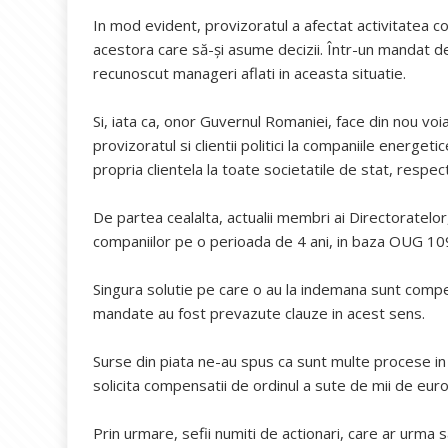
In mod evident, provizoratul a afectat activitatea 
acestora care să-și asume decizii. Într-un mandat de 
recunoscut manageri aflati in aceasta situatie.
Si, iata ca, onor Guvernul Romaniei, face din nou voia 
provizoratul si clientii politici la companiile energe
propria clientela la toate societatile de stat, respe
De partea cealalta, actualii membri ai Directoratelo
companiilor pe o perioada de 4 ani, in baza OUG 109,
Singura solutie pe care o au la indemana sunt compens
mandate au fost prevazute clauze in acest sens.
Surse din piata ne-au spus ca sunt multe procese in c
solicita compensatii de ordinul a sute de mii de euro
Prin urmare, sefii numiti de actionari, care ar urma s