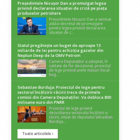
Președintele Nicuşor Dan a promulgat legea
privind declararea situaţiei de criză pe piaţa
produselor petroliere
Președintele Nicușor Dan a semnat
astăzi decretul de promulgare
pentru legea privind declararea
situației de c...
Statul pregătește un buget de aproape 13
miliarde de lei pentru achiziția gazelor din
Neptun Deep de la OMV Petrom
Camera Deputaților a adoptat, în
calitate de for decizional, proiectul
de lege privind unele măsuri fiscal-
bug...
Sebastian Burduja: Proiectul de lege pentru
sectorul încălzirii-răcirii trece de primele
comisii din Camera Deputaților. Va debloca 800
milioane euro din PNRR
Proiectul de lege privind
dezvoltarea sectorului încălzirii și
răcirii, inițiat de deputatul Sebastian
Burduja...
Toate articolele