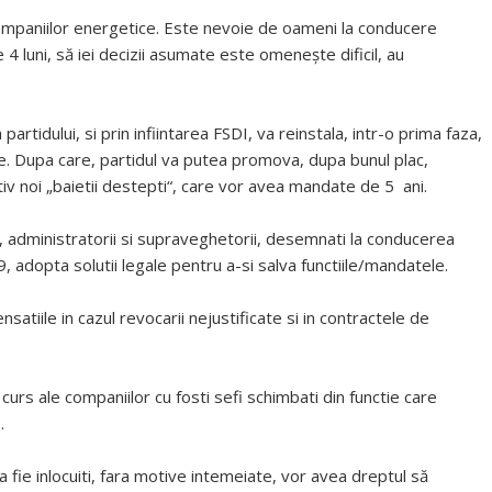
companiilor energetice. Este nevoie de oameni la conducere
4 luni, să iei decizii asumate este omenește dificil, au
partidului, si prin infiintarea FSDI, va reinstala, intr-o prima faza,
tice. Dupa care, partidul va putea promova, dupa bunul plac,
ctiv noi „baietii destepti“, care vor avea mandate de 5 ani.
r, administratorii si supraveghetorii, desemnati la conducerea
 adopta solutii legale pentru a-si salva functiile/mandatele.
atiile in cazul revocarii nejustificate si in contractele de
urs ale companiilor cu fosti sefi schimbati din functie care
.
a fie inlocuiti, fara motive intemeiate, vor avea dreptul să