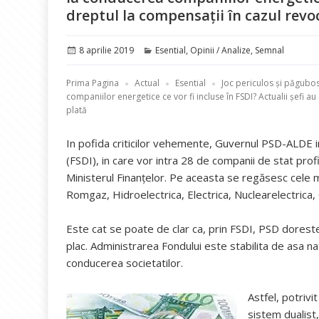
dreptul la compensaţii în cazul revoc
Publicat
Categorii
8 aprilie 2019
Esential
,
Opinii / Analize
,
Semnal
pe
Prima Pagina
Actual
Esential
Joc periculos şi păgubos
companiilor energetice ce vor fi incluse în FSDI? Actualii şefi au
plată
In pofida criticilor vehemente, Guvernul PSD-ALDE in
(FSDI), in care vor intra 28 de companii de stat profit
Ministerul Finanţelor. Pe aceasta se regăsesc cele
Romgaz, Hidroelectrica, Electrica, Nuclearelectrica, 
Este cat se poate de clar ca, prin FSDI, PSD dorest
plac. Administrarea Fondului este stabilita de asa na
conducerea societatilor.
Astfel, potriv
sistem dualist,