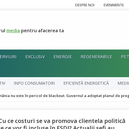
DESPRE NOI
EVENIMENTE
rul
media
pentru afacerea ta
ERVIURI
EXCLUSIV
ENERGIE
REGENERABILE
PET
TIV
INFO CONSUMATORI
EFICIENȚĂ ENERGETICĂ
MEDI
te în pericol de blackout. Guvernul a adoptat planul de pregătire pentr
 Cu ce costuri se va promova clientela politică
ce vor fi incluse în FSDI? Actualii şefi au