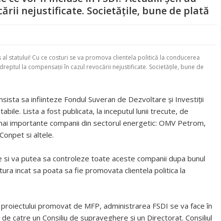
ării nejustificate. Societăţile, bune de plată
 al statului! Cu ce costuri se va promova clientela politică la conducerea
 dreptul la compensaţii în cazul revocării nejustificate. Societăţile, bune de
sista sa infiinteze Fondul Suveran de Dezvoltare şi Investiţii
abile. Lista a fost publicata, la inceputul lunii trecute, de
 mai importante companii din sectorul energetic: OMV Petrom,
Conpet si altele.
e si va putea sa controleze toate aceste companii dupa bunul
tura incat sa poata sa fie promovata clientela politica la
it proiectului promovat de MFP, administrarea FSDI se va face în
 de catre un Consiliu de supraveghere şi un Directorat. Consiliul