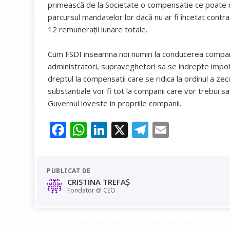
primească de la Societate o compensatie ce poate r
parcursul mandatelor lor dacă nu ar fi încetat contr
12 remunerații lunare totale.
Cum FSDI inseamna noi numiri la conducerea companii
administratori, supraveghetori sa se indrepte impot
dreptul la compensatii care se ridica la ordinul a zeci
substantiale vor fi tot la companii care vor trebui s
Guvernul loveste in propriile companii.
F
W
Li
X
T
E
ac
h
n
el
m
e
at
k
e
ai
PUBLICAT DE
b
s
e
gr
l
CRISTINA TREFAȘ
o
A
dI
a
Fondator @ CEO
o
p
n
m
k
p