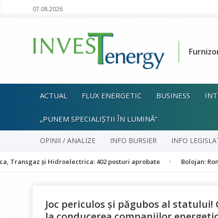
07.08.2026
Furnizo
ACTUAL
FLUX ENERGETIC
BUSINESS
INT
„PUNEM SPECIALIȘTII ÎN LUMINĂ”
OPINII / ANALIZE
INFO BURSIER
INFO LEGISLA
z și Hidroelectrica: 402 posturi aprobate
Bolojan: România nu es
Joc periculos şi păgubos al statului!
la conducerea companiilor energetice 