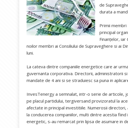
de Supravegher
durata a manda
Primii membri 
principal orga
Finanţelor, ia
noilor membri ai Consiliului de Supraveghere si ai 
luni.
La cateva dintre companiile energetice care ar urma s
guvernanta corporativa. Directorii, administratorii s
mandate de 4 ani si se straduiesc sa puna in aplicare
InvesTenergy a semnalat, intr-o serie de articole, joc
pe placul partidului, tergiversand provizoratul la aces
afectate in principal investitiile. Numerosii directori
la conducerea companiilor, multi dintre acestia fiind
energetic, s-au remarcat prin lipsa de asumare in de