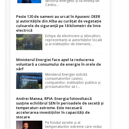
sectorul energetic și va înființa un
Centru...
Peste 120 de oameni au urcat în Apuseni: DEER
și autoritățile din Alba au curățat de vegetație
culoarele de siguranță pe 18 kilometri de linie
electrică
Echipe de electricieni și silvicultori,
reprezentanți ai autorităților locale
și ai instituțiilor de intervenț...
Ministerul Energiei face apel la reducerea
voluntară a consumului de energie în orele de
vârf
Ministerul Energiei solicită
consumatorilor casnici,
companiilor, instituțiilor publice și
prosumatorilor să r...
Andrei Manea, RPIA: Energia fotovoltaică
susține echilibrul SEN în perioadele de secetă și
temperaturi extreme. Este necesară
accelerarea investițiilor în capacități de
stocare
Pe fondul secetei și al
temperaturilor extreme care reduc