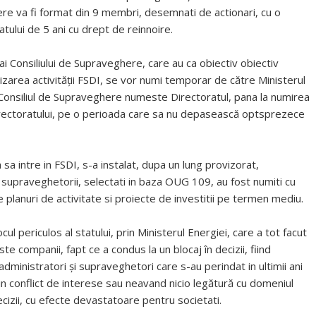
e va fi format din 9 membri, desemnati de actionari, cu o
tului de 5 ani cu drept de reinnoire.
ai Consiliului de Supraveghere, care au ca obiectiv obiectiv
nizarea activităţii FSDI, se vor numi temporar de către Ministerul
r Consiliul de Supraveghere numeste Directoratul, pana la numirea
Directoratului, pe o perioada care sa nu depasească optsprezece
a intre in FSDI, s-a instalat, dupa un lung provizorat,
i supraveghetorii, selectati in baza OUG 109, au fost numiti cu
 planuri de activitate si proiecte de investitii pe termen mediu.
ul periculos al statului, prin Ministerul Energiei, care a tot facut
te companii, fapt ce a condus la un blocaj în decizii, fiind
, administratori și supraveghetori care s-au perindat in ultimii ani
 in conflict de interese sau neavand nicio legătură cu domeniul
cizii, cu efecte devastatoare pentru societati.