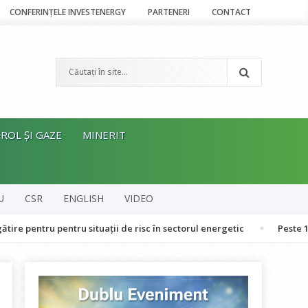
CONFERINȚELE INVESTENERGY
PARTENERI
CONTACT
ROL ȘI GAZE
MINERIT
U
CSR
ENGLISH
VIDEO
u pentru situații de risc în sectorul energetic
Peste 120 de oamen