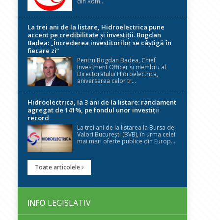
din Rom...
La trei ani de la listare, Hidroelectrica pune
accent pe credibilitate și investiții. Bogdan
Badea: „Încrederea investitorilor se câștigă în
fiecare zi”
Pentru Bogdan Badea, Chief
Investment Officer și membru al
Directoratului Hidroelectrica,
aniversarea celor tr...
Hidroelectrica, la 3 ani de la listare: randament
agregat de 141%, pe fondul unor investiții
record
La trei ani de la listarea la Bursa de
Valori București (BVB), în urma celei
mai mari oferte publice din Europ...
Toate articolele
INFO
LEGISLATIV