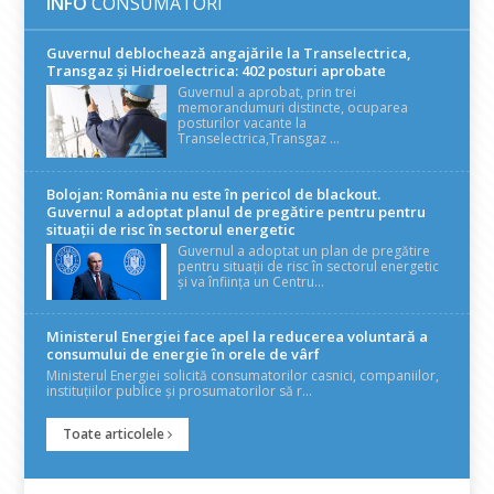
INFO
CONSUMATORI
Guvernul deblochează angajările la Transelectrica,
Transgaz și Hidroelectrica: 402 posturi aprobate
Guvernul a aprobat, prin trei
memorandumuri distincte, ocuparea
posturilor vacante la
Transelectrica,Transgaz ...
Bolojan: România nu este în pericol de blackout.
Guvernul a adoptat planul de pregătire pentru pentru
situații de risc în sectorul energetic
Guvernul a adoptat un plan de pregătire
pentru situații de risc în sectorul energetic
și va înființa un Centru...
Ministerul Energiei face apel la reducerea voluntară a
consumului de energie în orele de vârf
Ministerul Energiei solicită consumatorilor casnici, companiilor,
instituțiilor publice și prosumatorilor să r...
Toate articolele