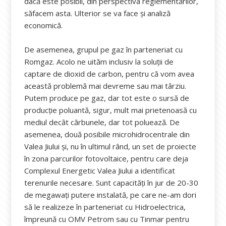
dacă este posibil, din perspectiva reglementărilor,
săfacem asta. Ulterior se va face şi analiză
economică.
De asemenea, grupul pe gaz în parteneriat cu
Romgaz. Acolo ne uităm inclusiv la soluţii de
captare de dioxid de carbon, pentru că vom avea
această problemă mai devreme sau mai târziu.
Putem produce pe gaz, dar tot este o sursă de
producţie poluantă, sigur, mult mai prietenoasă cu
mediul decât cărbunele, dar tot poluează. De
asemenea, două posibile microhidrocentrale din
Valea Jiului şi, nu în ultimul rând, un set de proiecte
în zona parcurilor fotovoltaice, pentru care deja
Complexul Energetic Valea Jiului a identificat
terenurile necesare. Sunt capacităţi în jur de 20-30
de megawaţi putere instalată, pe care ne-am dori
să le realizeze în parteneriat cu Hidroelectrica,
împreună cu OMV Petrom sau cu Tinmar pentru