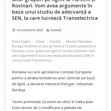
Rovinari. Vom avea argumente în
baza unui studiu de adecvanță a
SEN, la care lucrează Transelectrica
Publicat
Categorii
16 octombrie 2023
Esential
pe
Prima Pagina
Actual
Esential
Ministrul Sebastian
Burduja: România va cere aprobarea CE pentru păstrarea în
funcțiune a unor grupuri pe lignit la Turceni și Rovinari. Vom
avea argumente în baza unui studiu de adecvanță a SEN, la
care lucrează Transelectrica
România va cere aprobarea Comisiei Europene
pentru a amâna închiderea unor centrale pe bază
de lignit, a declarat ministrul Energiei, Sebastian
Burduja.
“Avem premisele să avem un viitor în Valea Jiului.
Este nevoie de o modificare a planului de