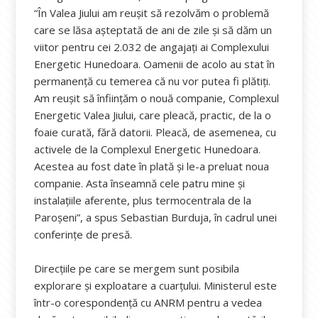
“În Valea Jiului am reuşit să rezolvăm o problemă
care se lăsa aşteptată de ani de zile şi să dăm un
viitor pentru cei 2.032 de angajaţi ai Complexului
Energetic Hunedoara. Oamenii de acolo au stat în
permanenţă cu temerea că nu vor putea fi plătiţi.
Am reuşit să înfiinţăm o nouă companie, Complexul
Energetic Valea Jiului, care pleacă, practic, de la o
foaie curată, fără datorii. Pleacă, de asemenea, cu
activele de la Complexul Energetic Hunedoara.
Acestea au fost date în plată şi le-a preluat noua
companie. Asta înseamnă cele patru mine şi
instalaţiile aferente, plus termocentrala de la
Paroşeni”, a spus Sebastian Burduja, în cadrul unei
conferințe de presă.
Direcţiile pe care se mergem sunt posibila
explorare şi exploatare a cuarţului. Ministerul este
într-o corespondenţă cu ANRM pentru a vedea