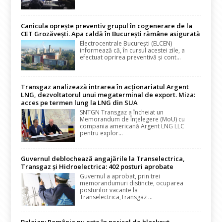
Canicula oprește preventiv grupul în cogenerare de la
CET Grozăvești. Apa caldă în București rămâne asigurată
Electrocentrale București (ELCEN)
informează că, în cursul acestei zile, a
efectuat oprirea preventivă și cont...
Transgaz analizează intrarea în acționariatul Argent
LNG, dezvoltatorul unui megaterminal de export. Miza:
acces pe termen lung la LNG din SUA
SNTGN Transgaz a încheiat un
Memorandum de Înțelegere (MoU) cu
compania americană Argent LNG LLC
pentru explor...
Guvernul deblochează angajările la Transelectrica,
Transgaz și Hidroelectrica: 402 posturi aprobate
Guvernul a aprobat, prin trei
memorandumuri distincte, ocuparea
posturilor vacante la
Transelectrica,Transgaz ...