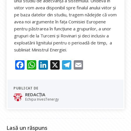
unui studiu de adecvanță a sistemului. Undeva în
viitor vom avea disponibil spre finalul anului viitor și
pe baza datelor din studiu, tragem nădejde că vom
avea noi argumente în fața Comisiei Europene
pentru păstrarea în funcțiune a grupurilor, a unor
grupuri de la Turceni și Rovinari și deci inclusiv a
exploatării lignitului pentru o perioadă de timp, a
subliniat Ministrul Energiei.
F
W
Li
X
T
E
ac
h
n
el
m
e
at
k
e
ai
PUBLICAT DE
b
s
e
gr
l
REDACȚIA
o
A
dI
a
Echipa InvesTenergy
o
p
n
m
k
p
Lasă un răspuns