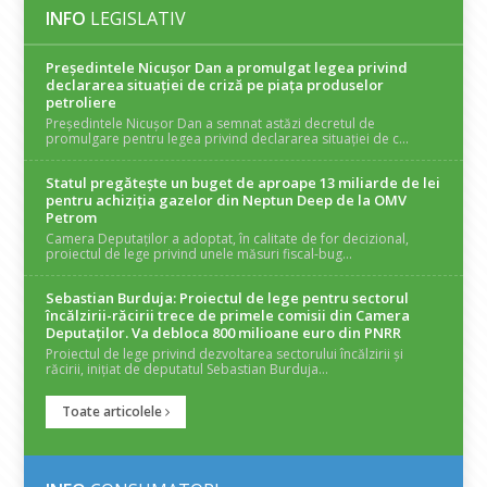
INFO
LEGISLATIV
Președintele Nicuşor Dan a promulgat legea privind
declararea situaţiei de criză pe piaţa produselor
petroliere
Președintele Nicușor Dan a semnat astăzi decretul de
promulgare pentru legea privind declararea situației de c...
Statul pregătește un buget de aproape 13 miliarde de lei
pentru achiziția gazelor din Neptun Deep de la OMV
Petrom
Camera Deputaților a adoptat, în calitate de for decizional,
proiectul de lege privind unele măsuri fiscal-bug...
Sebastian Burduja: Proiectul de lege pentru sectorul
încălzirii-răcirii trece de primele comisii din Camera
Deputaților. Va debloca 800 milioane euro din PNRR
Proiectul de lege privind dezvoltarea sectorului încălzirii și
răcirii, inițiat de deputatul Sebastian Burduja...
Toate articolele