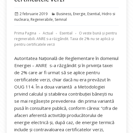
Publicat
Categorii
2 februarie 2019
Business
,
Energie
,
Esential
,
Hidro si
pe
nucleara
,
Regenerabile
,
Semnal
Prima Pagina
Actual
Esential
O veste bună și pentru
regenerabili. ANRE s-a răzgândit. Taxa de 2% nu se aplică și
pentru certificatele verzi
Autoritatea Națională de Reglementare în domeniul
Energiei – ANRE s-a răzgândit și în privința taxei
de 2% care ar fi urmat să se aplice pentru
certificatele verzi, chiar dacă nu era prevăzut în
OUG 114. În a doua variantă a Metodologiei
privind calculul și stabilirea contribuției bănești nu
se mai regăsește prevederea din prima variantă
pusă în consultare publică, conform căreia: “cifra de
afaceri aferentă activității producătorului de
energie electrică și, după caz, de energie termică
include și contravaloarea certificatelor verzi,