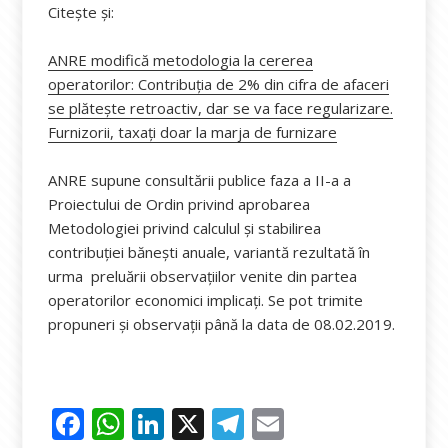
Citește și:
ANRE modifică metodologia la cererea
operatorilor: Contribuția de 2% din cifra de afaceri
se plătește retroactiv, dar se va face regularizare.
Furnizorii, taxați doar la marja de furnizare
ANRE supune consultării publice faza a II-a a
Proiectului de Ordin privind aprobarea
Metodologiei privind calculul și stabilirea
contribuției bănești anuale, variantă rezultată în
urma preluării observațiilor venite din partea
operatorilor economici implicați. Se pot trimite
propuneri și observații până la data de 08.02.2019.
F
W
Li
X
T
E