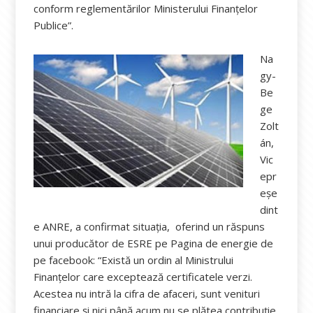
conform reglementărilor Ministerului Finanțelor
Publice”.
Na
gy-
Be
ge
Zolt
án,
Vic
epr
eșe
dint
e ANRE, a confirmat situația, oferind un răspuns
unui producător de ESRE pe Pagina de energie de
pe facebook: “Există un ordin al Ministrului
Finanțelor care exceptează certificatele verzi.
Acestea nu intră la cifra de afaceri, sunt venituri
financiare și nici până acum nu se plătea contribuție