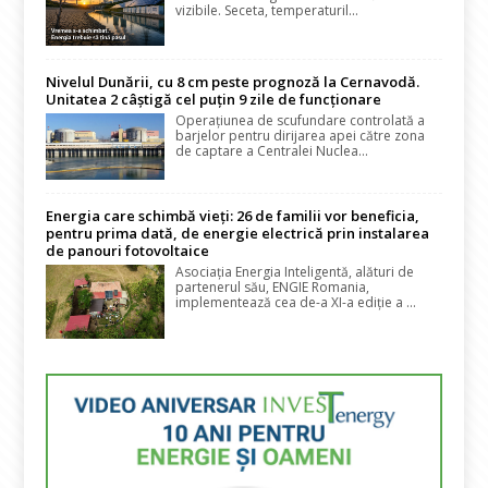
vizibile. Seceta, temperaturil...
Nivelul Dunării, cu 8 cm peste prognoză la Cernavodă.
Unitatea 2 câștigă cel puțin 9 zile de funcționare
Operațiunea de scufundare controlată a
barjelor pentru dirijarea apei către zona
de captare a Centralei Nuclea...
Energia care schimbă vieți: 26 de familii vor beneficia,
pentru prima dată, de energie electrică prin instalarea
de panouri fotovoltaice
Asociația Energia Inteligentă, alături de
partenerul său, ENGIE Romania,
implementează cea de-a XI-a ediție a ...