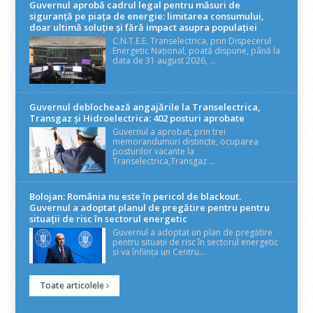
Guvernul aprobă cadrul legal pentru măsuri de
siguranță pe piața de energie: limitarea consumului,
doar ultimă soluție și fără impact asupra populației
C.N.T.E.E. Transelectrica, prin Dispecerul
Energetic Național, poată dispune, până la
data de 31 august 2026, ...
Guvernul deblochează angajările la Transelectrica,
Transgaz și Hidroelectrica: 402 posturi aprobate
Guvernul a aprobat, prin trei
memorandumuri distincte, ocuparea
posturilor vacante la
Transelectrica,Transgaz ...
Bolojan: România nu este în pericol de blackout.
Guvernul a adoptat planul de pregătire pentru pentru
situații de risc în sectorul energetic
Guvernul a adoptat un plan de pregătire
pentru situații de risc în sectorul energetic
și va înființa un Centru...
Toate articolele