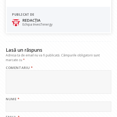
ac
h
n
el
m
e
at
k
e
ai
PUBLICAT DE
b
s
e
gr
l
REDACȚIA
o
A
dI
a
Echipa InvesTenergy
o
p
n
m
k
p
Lasă un răspuns
Adresa ta de email nu va fi publicată.
Câmpurile obligatorii sunt
marcate cu
*
COMENTARIU
*
NUME
*