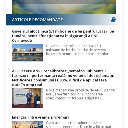
ARTICOLE RECOMANDATE
Guvernul alocă încă 5,1 milioane de lei pentru lucrări pe
Dunăre, pentru funcționarea în siguranță a CNE
Cernavodă
Guvernul a aprobat alocarea a 5,1
milioane de lei din Fondul de rezervă
bugetară pentru continuarea lucrărilor...
AFEER cere ANRE recalibrarea „semaforului” pentru
furnizori – performanța reală, nu volumul de reclamații.
Notificarea consumului la 80%, dificil de aplicat fără
date în timp real
Noile mecanisme propuse de ANRE pentru
evaluarea furnizorilor și notificarea
consumatorilor trebuie adaptate l...
Energia, între vreme și vremuri
Canicula nu a creat vulnerabilitățile
sistemului energetic. Doar le-a făcut mai