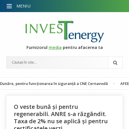
MENIU
Furnizorul
media
pentru afacerea ta
e, pentru funcționarea în siguranță a CNE Cernavodă
AFEER cere A
O veste bună și pentru
regenerabili. ANRE s-a răzgândit.
Taxa de 2% nu se aplică și pentru
certificatele verzi