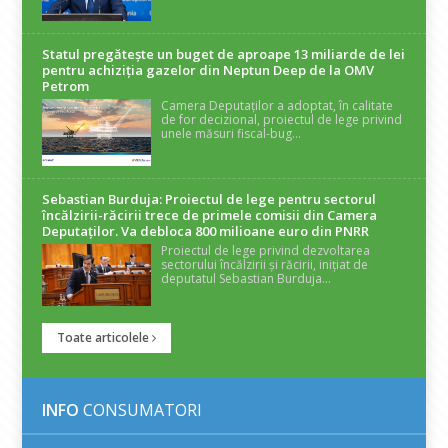
Statul pregătește un buget de aproape 13 miliarde de lei
pentru achiziția gazelor din Neptun Deep de la OMV
Petrom
Camera Deputaților a adoptat, în calitate
de for decizional, proiectul de lege privind
unele măsuri fiscal-bug...
Sebastian Burduja: Proiectul de lege pentru sectorul
încălzirii-răcirii trece de primele comisii din Camera
Deputaților. Va debloca 800 milioane euro din PNRR
Proiectul de lege privind dezvoltarea
sectorului încălzirii și răcirii, inițiat de
deputatul Sebastian Burduja...
Toate articolele
INFO
CONSUMATORI