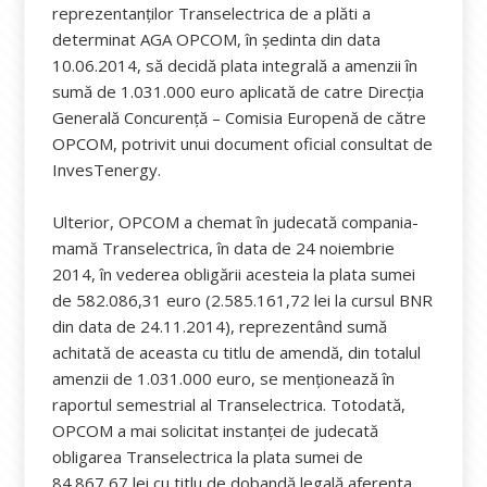
reprezentanților Transelectrica de a plăti a
determinat AGA OPCOM, în ședinta din data
10.06.2014, să decidă plata integrală a amenzii în
sumă de 1.031.000 euro aplicată de catre Direcția
Generală Concurență – Comisia Europenă de către
OPCOM, potrivit unui document oficial consultat de
InvesTenergy.
Ulterior, OPCOM a chemat în judecată compania-
mamă Transelectrica, în data de 24 noiembrie
2014, în vederea obligării acesteia la plata sumei
de 582.086,31 euro (2.585.161,72 lei la cursul BNR
din data de 24.11.2014), reprezentând sumă
achitată de aceasta cu titlu de amendă, din totalul
amenzii de 1.031.000 euro, se menționează în
raportul semestrial al Transelectrica. Totodată,
OPCOM a mai solicitat instanței de judecată
obligarea Transelectrica la plata sumei de
84.867,67 lei cu titlu de dobandă legală aferenta