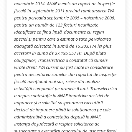
noiembrie 2014. ANAF a emis un raport de inspecţie
fiscală în septembrie 2011 privind rambursarea TVA
pentru perioada septembrie 2005 – noiembrie 2006,
pentru un număr de 123 facturi neutilizate
identificate ca fiind lipsă, documente cu regim
special şi pentru care a estimat o taxa pe valoarea
adaugată colectată în sumă de 16.303.174 lei plus
accesorii în suma de 27.195.557 lei. După plata
obligațiilor, Transelectrica a constatat că sumele
virate drept TVA curent au fost luate în considerare
pentru decontarea sumelor din raportul de inspecţie
fiscală menţionat mai sus, reiese din analiza
activității companiei pe primele 6 luni. Transelectrica
a depus contestaţie la ANAF împotriva deciziei de
impunere şi a solicitat suspendarea executării
deciziei de impunere până la soluţionarea pe cale
administrativă a contestaţiei depusă la ANAF.
Instanţa de judecată a respins solicitarea de
suspendare a executării raportului de inspecție fiscal,