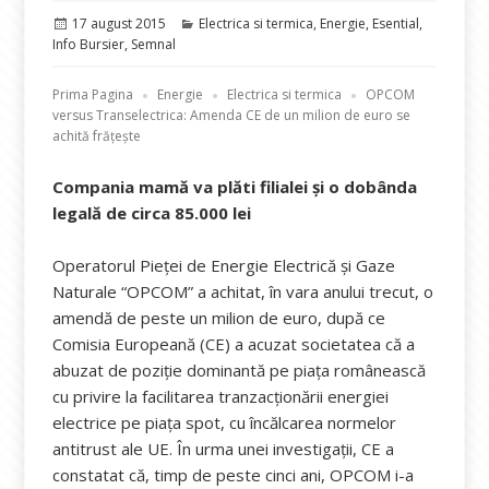
Publicat
Categorii
17 august 2015
Electrica si termica
,
Energie
,
Esential
,
pe
Info Bursier
,
Semnal
Prima Pagina
Energie
Electrica si termica
OPCOM
versus Transelectrica: Amenda CE de un milion de euro se
achită frățește
Compania mamă va plăti filialei și o dobânda
legală de circa 85.000 lei
Operatorul Pieței de Energie Electrică și Gaze
Naturale “OPCOM” a achitat, în vara anului trecut, o
amendă de peste un milion de euro, după ce
Comisia Europeană (CE) a acuzat societatea că a
abuzat de poziție dominantă pe piaţa românească
cu privire la facilitarea tranzacționării energiei
electrice pe piața spot, cu încălcarea normelor
antitrust ale UE. În urma unei investigații, CE a
constatat că, timp de peste cinci ani, OPCOM i-a