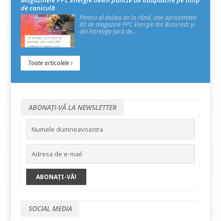
Magazinele PPC Energie devin puncte de adăpostire pe timp
de caniculă
Pentru al doilea an la rând, cele aproximativ
80 de magazine PPC Energie din București și
din întreaga țară de...
Toate articolele
ABONAȚI-VĂ LA NEWSLETTER
SOCIAL MEDIA