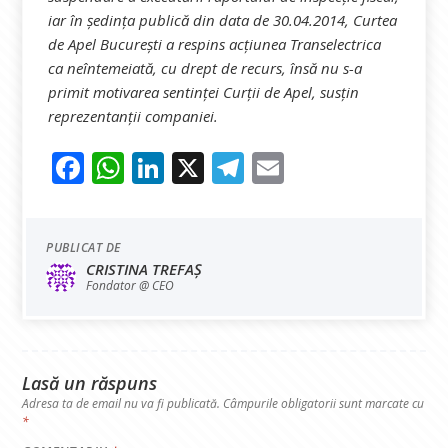
iar în şedinţa publică din data de 30.04.2014, Curtea
de Apel Bucureşti a respins acţiunea Transelectrica
ca neîntemeiată, cu drept de recurs, însă nu s-a
primit motivarea sentinței Curții de Apel, susțin
reprezentanții companiei.
F
W
Li
X
Te
E
a
h
n
le
m
ce
at
ke
gr
ai
PUBLICAT DE
b
sA
dI
a
l
CRISTINA TREFAȘ
o
p
n
m
Fondator @ CEO
o
p
k
Lasă un răspuns
Adresa ta de email nu va fi publicată.
Câmpurile obligatorii sunt marcate cu
*