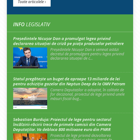
Toate articolele
INFO
LEGISLATIV
Președintele Nicuşor Dan a promulgat legea privind
declararea situaţiei de criză pe piaţa produselor petroliere
Președintele Nicușor Dan a semnat astăzi
decretul de promulgare pentru legea privind
declararea situației de c...
Statul pregătește un buget de aproape 13 miliarde de lei
pentru achiziția gazelor din Neptun Deep de la OMV Petrom
Camera Deputaților a adoptat, în calitate de
for decizional, proiectul de lege privind unele
măsuri fiscal-bug...
Sebastian Burduja: Proiectul de lege pentru sectorul
încălzirii-răcirii trece de primele comisii din Camera
Deputaților. Va debloca 800 milioane euro din PNRR
Proiectul de lege privind dezvoltarea
sectorului încălzirii și răcirii, inițiat de