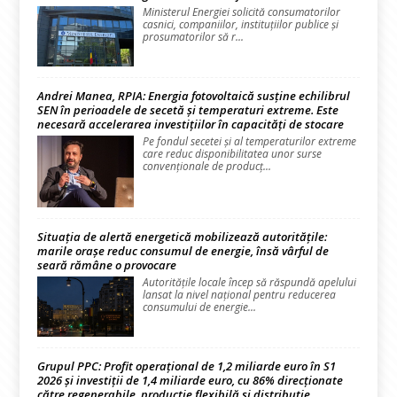
Ministerul Energiei solicită consumatorilor
casnici, companiilor, instituțiilor publice și
prosumatorilor să r...
Andrei Manea, RPIA: Energia fotovoltaică susține echilibrul
SEN în perioadele de secetă și temperaturi extreme. Este
necesară accelerarea investițiilor în capacități de stocare
Pe fondul secetei și al temperaturilor extreme
care reduc disponibilitatea unor surse
convenționale de producț...
Situația de alertă energetică mobilizează autoritățile:
marile orașe reduc consumul de energie, însă vârful de
seară rămâne o provocare
Autoritățile locale încep să răspundă apelului
lansat la nivel național pentru reducerea
consumului de energie...
Grupul PPC: Profit operațional de 1,2 miliarde euro în S1
2026 și investiții de 1,4 miliarde euro, cu 86% direcționate
către regenerabile, producție flexibilă și distribuție