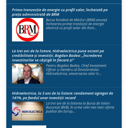
Prima tranzacție de energie cu profil solar, încheiată pe
piața administrată de BRM
Bursa Română de Mărfuri (BRM) anunță
încheierea primei tranzacții de energie
electrică cu profil solar din Rom...
La trei ani de la listare, Hidroelectrica pune accent pe
credibilitate și investiții. Bogdan Badea: „Încrederea
investitorilor se câștigă în fiecare zi”
Pentru Bogdan Badea, Chief Investment
Officer și membru al Directoratului
Hidroelectrica, aniversarea celor tr...
Hidroelectrica, la 3 ani de la listare: randament agregat de
141%, pe fondul unor investiții record
La trei ani de la listarea la Bursa de Valori
București (BVB), în urma celei mai mari oferte
publice din Europ...