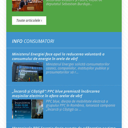
deputatul Sebastian Burduja...
Toate articolele
INFO
CONSUMATORI
Ministerul Energiei face apel la reducerea voluntară a
consumului de energie în orele de vârf
Ministerul Energiei solicită consumatorilor
casnici, companiilor, instituțiilor publice și
prosumatorilor să r...
„Încarcă și Câștigă”: PPC blue premiază încărcarea
mașinilor electrice în afara orelor de vârf
PPC blue, divizia de mobilitate electrică a
grupului PPC în România, lansează campania
„Încarcă și Câștigă cu ...