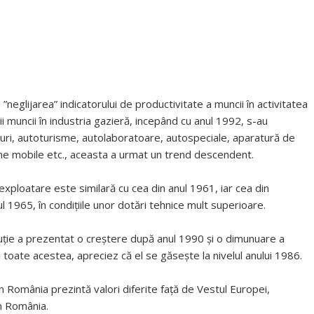
neglijarea” indicatorului de productivitate a muncii în activitatea
i muncii în industria gazieră, incepând cu anul 1992, s-au
turi, autoturisme, autolaboratoare, autospeciale, aparatură de
oane mobile etc., aceasta a urmat un trend descendent.
 exploatare este similară cu cea din anul 1961, iar cea din
l 1965, în condiţiile unor dotări tehnice mult superioare.
ibuţie a prezentat o creștere după anul 1990 și o dimunuare a
Cu toate acestea, apreciez că el se găsește la nivelul anului 1986.
in România prezintă valori diferite față de Vestul Europei,
în România.