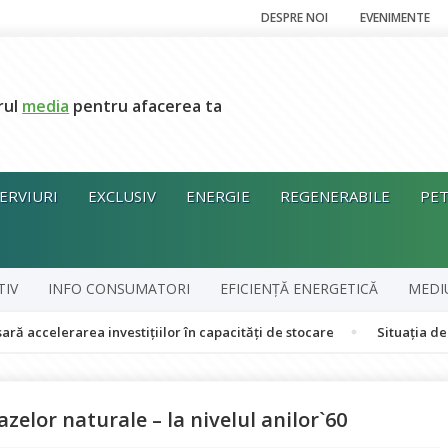
DESPRE NOI
EVENIMENTE
rul
media
pentru afacerea ta
ERVIURI
EXCLUSIV
ENERGIE
REGENERABILE
PET
TIV
INFO CONSUMATORI
EFICIENȚĂ ENERGETICĂ
MEDI
rea investițiilor în capacități de stocare
Situația de alertă en
zelor naturale – la nivelul anilor`60