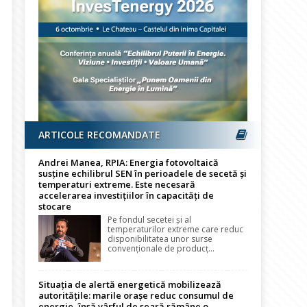
ARTICOLE RECOMANDATE
Andrei Manea, RPIA: Energia fotovoltaică
susține echilibrul SEN în perioadele de secetă și
temperaturi extreme. Este necesară
accelerarea investițiilor în capacități de
stocare
Pe fondul secetei și al
temperaturilor extreme care reduc
disponibilitatea unor surse
convenționale de producț...
Situația de alertă energetică mobilizează
autoritățile: marile orașe reduc consumul de
energie, însă vârful de seară rămâne o