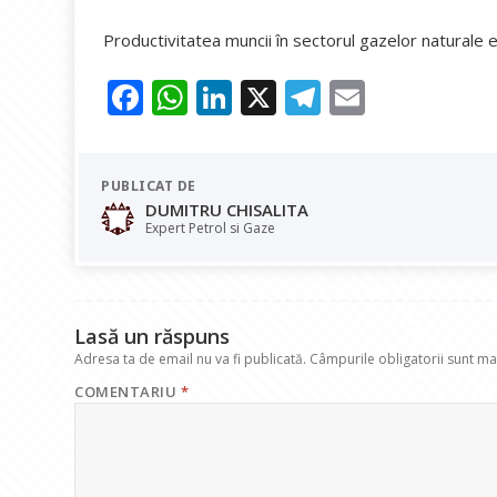
Productivitatea muncii în sectorul gazelor naturale es
F
W
Li
X
T
E
ac
h
n
el
m
e
at
k
e
ai
PUBLICAT DE
b
s
e
gr
l
DUMITRU CHISALITA
o
A
dI
a
Expert Petrol si Gaze
o
p
n
m
k
p
Lasă un răspuns
Adresa ta de email nu va fi publicată.
Câmpurile obligatorii sunt m
COMENTARIU
*