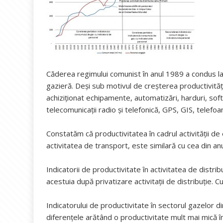
Căderea regimului comunist în anul 1989 a condus la ”
gazieră. Deși sub motivul de creşterea productivități
achiziţionat echipamente, automatizări, harduri, sof
telecomunicaţii radio şi telefonică, GPS, GIS, telef
Constatăm că productivitatea în cadrul activității de
activitatea de transport, este similară cu cea din anu
Indicatorii de productivitate în activitatea de distr
acestuia după privatizare activitații de distribuție. 
Indicatorului de productivitate în sectorul gazelor d
diferențele arătând o productivitate mult mai mică 