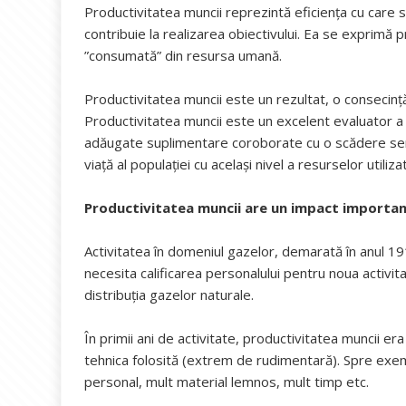
Productivitatea muncii reprezintă eficienţa cu care su
contribuie la realizarea obiectivului. Ea se exprimă p
”consumată” din resursa umană.
Productivitatea muncii este un rezultat, o consecinţă
Productivitatea muncii este un excelent evaluator a c
adăugate suplimentare coroborate cu o scădere semni
viaţă al populaţiei cu acelaşi nivel a resurselor utiliza
Productivitatea muncii are un impact important
Activitatea în domeniul gazelor, demarată în anul 19
necesita calificarea personalului pentru noua activitat
distribuţia gazelor naturale.
În primii ani de activitate, productivitatea muncii era
tehnica folosită (extrem de rudimentară). Spre exem
personal, mult material lemnos, mult timp etc.