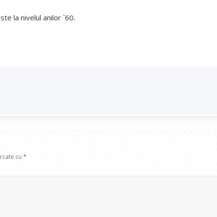
te la nivelul anilor `60.
arcate cu
*