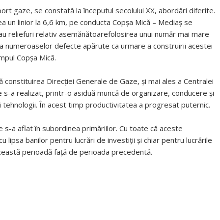
rt gaze, se constată la începutul secolului XX, abordări diferite.
a un linior la 6,6 km, pe conducta Copşa Mică – Mediaș se
eau reliefuri relativ asemănătoarefolosirea unui număr mai mare
a numeroaselor defecte apărute ca urmare a construirii acestei
âmpul Copşa Mică.
 constituirea Direcţiei Generale de Gaze, și mai ales a Centralei
 s-a realizat, printr-o asiduă muncă de organizare, conducere şi
oi tehnologii. În acest timp productivitatea a progresat puternic.
 s-a aflat în subordinea primăriilor. Cu toate că aceste
lipsa banilor pentru lucrări de investiţii şi chiar pentru lucrările
această perioadă faţă de perioada precedentă.