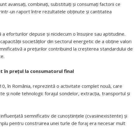
nt avansaţi, combinaţi, substituiţi şi consumaţi factorii ce
rintr-un raport între rezultatele obţinute şi cantitatea
 a eforturilor depuse şi nicidecum o însuşire sau aptitudine.
apacităţii societăţilor din sectorul energetic de a obţine valori
ficativă a preţurilor contribuind la creşterea standardului de
te.
 în prețul la consumatorul final
10, în România, reprezintă o activitate complet nouă, care
e şi noile tehnologii: forajul sondelor, extracţia, transportul şi
 influenţată semnificativ de cunoștiințele (cvasiinexistente) și
plu pentru construirea unei turle de foraj era necesar mult