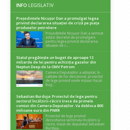
INFO
LEGISLATIV
Președintele Nicuşor Dan a promulgat legea
privind declararea situaţiei de criză pe piaţa
produselor petroliere
Președintele Nicușor Dan a semnat
astăzi decretul de promulgare
pentru legea privind declararea
situației de c...
Statul pregătește un buget de aproape 13
miliarde de lei pentru achiziția gazelor din
Neptun Deep de la OMV Petrom
Camera Deputaților a adoptat, în
calitate de for decizional, proiectul
de lege privind unele măsuri fiscal-
bug...
Sebastian Burduja: Proiectul de lege pentru
sectorul încălzirii-răcirii trece de primele
comisii din Camera Deputaților. Va debloca 800
milioane euro din PNRR
Proiectul de lege privind
dezvoltarea sectorului încălzirii și
răcirii, inițiat de deputatul Sebastian
Burduja...