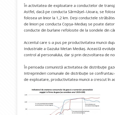
În activitatea de exploatare a conductelor de transpo
Astfel, dacă pe conducta Sărmășel–Uioara, se folose
folosea un linior la 1,2 km. Deşi conductele străbăt
de liniori pe conducta Copşa-Mediaş se poate dator
conducte din burlane refolosite de la sondele din c
Accentul care s-a pus pe productivitatea muncii după
Industriale a Gazului Metan Mediaş. Această evoluţie
control al personalului, dar şi prin dezvoltarea de n
În perioada comunistă activitatea de distribuţie gaze
Intreprinderi comunale de distribuţie se confruntau cu 
de exploatare, productivitatea muncii a crescut în 