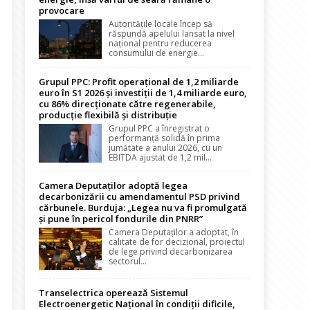
provocare
Autoritățile locale încep să
răspundă apelului lansat la nivel
național pentru reducerea
consumului de energie...
Grupul PPC: Profit operațional de 1,2 miliarde
euro în S1 2026 și investiții de 1,4 miliarde euro,
cu 86% direcționate către regenerabile,
producție flexibilă și distribuție
Grupul PPC a înregistrat o
performanță solidă în prima
jumătate a anului 2026, cu un
EBITDA ajustat de 1,2 mil...
Camera Deputaților adoptă legea
decarbonizării cu amendamentul PSD privind
cărbunele. Burduja: „Legea nu va fi promulgată
și pune în pericol fondurile din PNRR”
Camera Deputaților a adoptat, în
calitate de for decizional, proiectul
de lege privind decarbonizarea
sectorul...
Transelectrica operează Sistemul
Electroenergetic Național în condiții dificile,