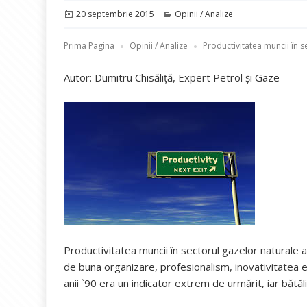
Publicat
Categorii
20 septembrie 2015
Opinii / Analize
pe
Prima Pagina
Opinii / Analize
Productivitatea muncii în se
Autor: Dumitru Chisăliță, Expert Petrol și Gaze
Productivitatea muncii în sectorul gazelor naturale 
de buna organizare, profesionalism, inovativitatea et
anii `90 era un indicator extrem de urmărit, iar bătă