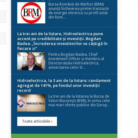
Bursa Română de Mărfuri (BRM)
anunță încheierea primei tranzacții
de energie electrică cu profil solar
din Rom...
La trei ani de la listare, Hidroelectrica pune
accent pe credibilitate și investiții. Bogdan
Badea: „Încrederea investitorilor se câștigă în
fiecare zi”
Pentru Bogdan Badea, Chief
Investment Officer și membru al
Directoratului Hidroelectrica,
aniversarea celor tr...
Hidroelectrica, la 3 ani de la listare: randament
agregat de 141%, pe fondul unor investiții
record
La trei ani de la listarea la Bursa de
Valori București (BVB), în urma celei
mai mari oferte publice din Europ...
Toate articolele