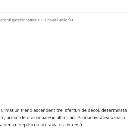
ctorul gazelor naturale – la nivelul anilor`60
a urmat un trend ascendent trei sferturi de secol, determinată
c, urmat de o diminuare în ultimii ani. Productivitatea până în
lia pentru depășirea acestuia era intensă.