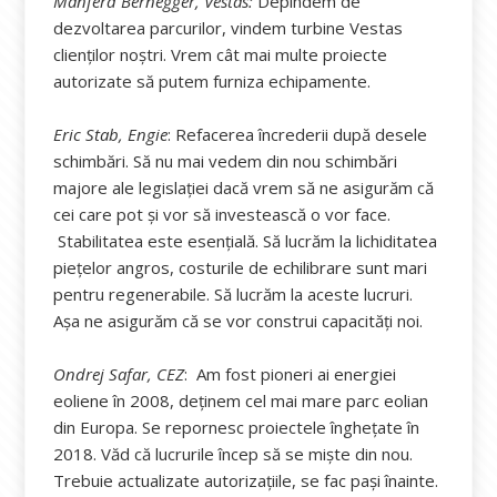
Manferd Bernegger, Vestas:
Depindem de
dezvoltarea parcurilor, vindem turbine Vestas
clienților noștri. Vrem cât mai multe proiecte
autorizate să putem furniza echipamente.
Eric Stab, Engie
: Refacerea încrederii după desele
schimbări. Să nu mai vedem din nou schimbări
majore ale legislației dacă vrem să ne asigurăm că
cei care pot și vor să investească o vor face.
Stabilitatea este esențială. Să lucrăm la lichiditatea
piețelor angros, costurile de echilibrare sunt mari
pentru regenerabile. Să lucrăm la aceste lucruri.
Așa ne asigurăm că se vor construi capacități noi.
Ondrej Safar, CEZ
: Am fost pioneri ai energiei
eoliene în 2008, deținem cel mai mare parc eolian
din Europa. Se repornesc proiectele înghețate în
2018. Văd că lucrurile încep să se miște din nou.
Trebuie actualizate autorizațiile, se fac pași înainte.