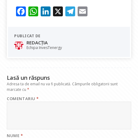
F
W
Li
X
T
E
ac
h
n
el
m
e
at
k
e
ai
PUBLICAT DE
b
s
e
gr
l
REDACȚIA
o
A
dI
a
Echipa InvesTenergy
o
p
n
m
k
p
Lasă un răspuns
Adresa ta de email nu va fi publicată.
Câmpurile obligatorii sunt
marcate cu
*
COMENTARIU
*
NUME
*