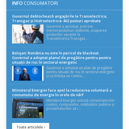
INFO
CONSUMATORI
Guvernul deblochează angajările la Transelectrica,
Transgaz și Hidroelectrica: 402 posturi aprobate
Guvernul a aprobat, prin trei
memorandumuri distincte, ocuparea
posturilor vacante la
Transelectrica,Transgaz ...
Bolojan: România nu este în pericol de blackout.
Guvernul a adoptat planul de pregătire pentru pentru
situații de risc în sectorul energetic
Guvernul a adoptat un plan de pregătire
pentru situații de risc în sectorul energetic
și va înființa un Centru...
Ministerul Energiei face apel la reducerea voluntară a
consumului de energie în orele de vârf
Ministerul Energiei solicită consumatorilor
casnici, companiilor, instituțiilor publice și
prosumatorilor să r...
Toate articolele