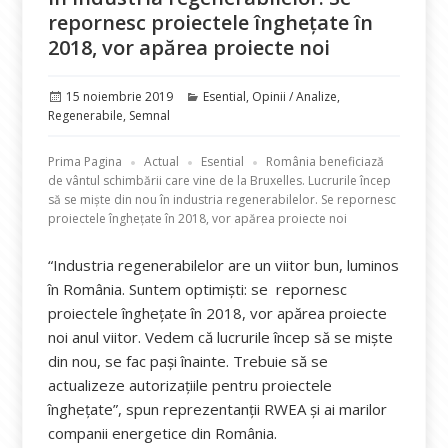
repornesc proiectele înghețate în
2018, vor apărea proiecte noi
Publicat
Categorii
15 noiembrie 2019
Esential
,
Opinii / Analize
,
pe
Regenerabile
,
Semnal
Prima Pagina
Actual
Esential
România beneficiază
de vântul schimbării care vine de la Bruxelles. Lucrurile încep
să se miște din nou în industria regenerabilelor. Se repornesc
proiectele înghețate în 2018, vor apărea proiecte noi
“Industria regenerabilelor are un viitor bun, luminos
în România. Suntem optimiști: se repornesc
proiectele înghețate în 2018, vor apărea proiecte
noi anul viitor. Vedem că lucrurile încep să se miște
din nou, se fac pași înainte. Trebuie să se
actualizeze autorizațiile pentru proiectele
înghețate”, spun reprezentanții RWEA și ai marilor
companii energetice din România.