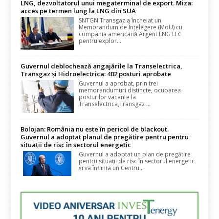
LNG, dezvoltatorul unui megaterminal de export. Miza:
acces pe termen lung la LNG din SUA
SNTGN Transgaz a încheiat un
Memorandum de Înțelegere (MoU) cu
compania americană Argent LNG LLC
pentru explor...
Guvernul deblochează angajările la Transelectrica,
Transgaz și Hidroelectrica: 402 posturi aprobate
Guvernul a aprobat, prin trei
memorandumuri distincte, ocuparea
posturilor vacante la
Transelectrica,Transgaz ...
Bolojan: România nu este în pericol de blackout.
Guvernul a adoptat planul de pregătire pentru pentru
situații de risc în sectorul energetic
Guvernul a adoptat un plan de pregătire
pentru situații de risc în sectorul energetic
și va înființa un Centru...