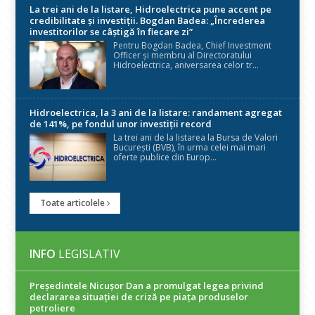
La trei ani de la listare, Hidroelectrica pune accent pe
credibilitate și investiții. Bogdan Badea: „Încrederea
investitorilor se câștigă în fiecare zi”
Pentru Bogdan Badea, Chief Investment
Officer și membru al Directoratului
Hidroelectrica, aniversarea celor tr...
Hidroelectrica, la 3 ani de la listare: randament agregat
de 141%, pe fondul unor investiții record
La trei ani de la listarea la Bursa de Valori
București (BVB), în urma celei mai mari
oferte publice din Europ...
Toate articolele
INFO
LEGISLATIV
Președintele Nicuşor Dan a promulgat legea privind
declararea situaţiei de criză pe piaţa produselor
petroliere