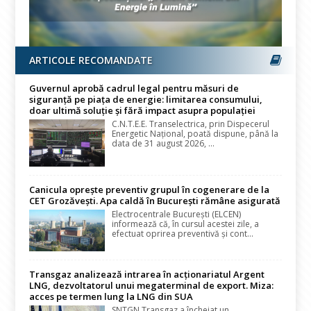
ARTICOLE RECOMANDATE
Guvernul aprobă cadrul legal pentru măsuri de
siguranță pe piața de energie: limitarea consumului,
doar ultimă soluție și fără impact asupra populației
C.N.T.E.E. Transelectrica, prin Dispecerul
Energetic Național, poată dispune, până la
data de 31 august 2026, ...
Canicula oprește preventiv grupul în cogenerare de la
CET Grozăvești. Apa caldă în București rămâne asigurată
Electrocentrale București (ELCEN)
informează că, în cursul acestei zile, a
efectuat oprirea preventivă și cont...
Transgaz analizează intrarea în acționariatul Argent
LNG, dezvoltatorul unui megaterminal de export. Miza:
acces pe termen lung la LNG din SUA
SNTGN Transgaz a încheiat un