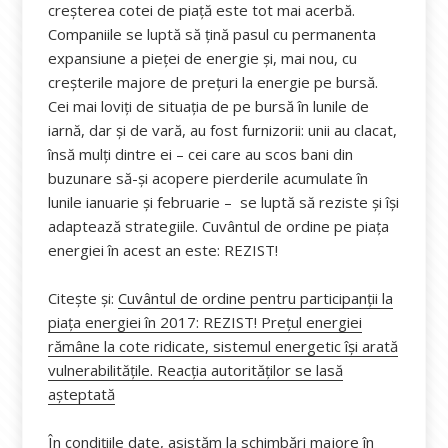
creșterea cotei de piață este tot mai acerbă.
Companiile se luptă să țină pasul cu permanenta
expansiune a pieţei de energie și, mai nou, cu
creșterile majore de prețuri la energie pe bursă.
Cei mai loviți de situația de pe bursă în lunile de
iarnă, dar și de vară, au fost furnizorii: unii au clacat,
însă mulți dintre ei – cei care au scos bani din
buzunare să-și acopere pierderile acumulate în
lunile ianuarie și februarie – se luptă să reziste și își
adaptează strategiile. Cuvântul de ordine pe piața
energiei în acest an este: REZIST!
Citește și:
Cuvântul de ordine pentru participanții la
piața energiei în 2017: REZIST! Prețul energiei
rămâne la cote ridicate, sistemul energetic își arată
vulnerabilitățile. Reacția autorităților se lasă
așteptată
În condițiile date, asistăm la schimbări majore în