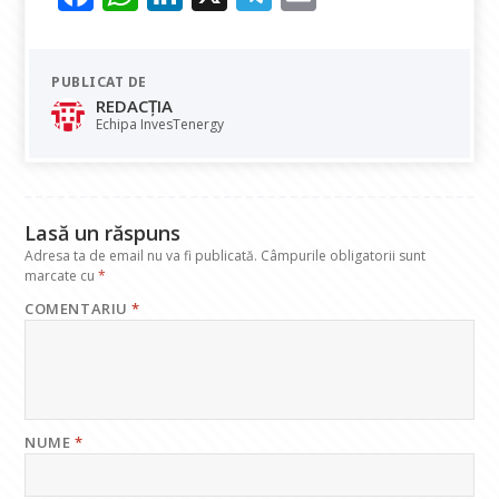
ac
h
n
el
m
e
at
k
e
ai
PUBLICAT DE
b
s
e
gr
l
REDACȚIA
o
A
dI
a
Echipa InvesTenergy
o
p
n
m
k
p
Lasă un răspuns
Adresa ta de email nu va fi publicată.
Câmpurile obligatorii sunt
marcate cu
*
COMENTARIU
*
NUME
*