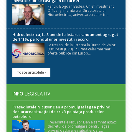
investitorilor se câștigă în fiecare zi”
Pentru Bogdan Badea, Chief Investment
Officer și membru al Directoratului
Hidroelectrica, aniversarea celor tr...
Hidroelectrica, la 3 ani de la listare: randament agregat
de 141%, pe fondul unor investiții record
La trei ani de la listarea la Bursa de Valori
București (BVB), în urma celei mai mari
oferte publice din Europ...
Toate articolele
INFO
LEGISLATIV
Președintele Nicuşor Dan a promulgat legea privind
declararea situaţiei de criză pe piaţa produselor
petroliere
Președintele Nicușor Dan a semnat astăzi
decretul de promulgare pentru legea
privind declararea situației de c...