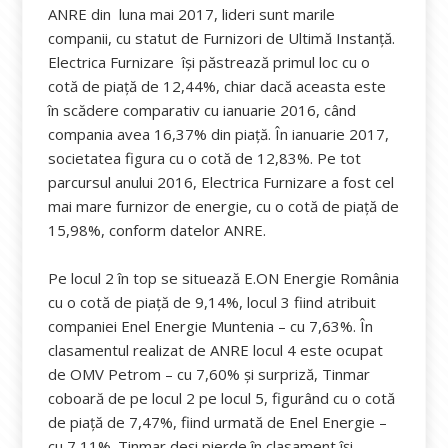
ANRE din luna mai 2017, lideri sunt marile
companii, cu statut de Furnizori de Ultimă Instanță.
Electrica Furnizare își păstrează primul loc cu o
cotă de piață de 12,44%, chiar dacă aceasta este
în scădere comparativ cu ianuarie 2016, când
compania avea 16,37% din piață. În ianuarie 2017,
societatea figura cu o cotă de 12,83%. Pe tot
parcursul anului 2016, Electrica Furnizare a fost cel
mai mare furnizor de energie, cu o cotă de piață de
15,98%, conform datelor ANRE.
Pe locul 2 în top se situează E.ON Energie România
cu o cotă de piață de 9,14%, locul 3 fiind atribuit
companiei Enel Energie Muntenia – cu 7,63%. În
clasamentul realizat de ANRE locul 4 este ocupat
de OMV Petrom – cu 7,60% și surpriză, Tinmar
coboară de pe locul 2 pe locul 5, figurând cu o cotă
de piață de 7,47%, fiind urmată de Enel Energie –
cu 7,11%. Tinmar deși pierde în clasament își