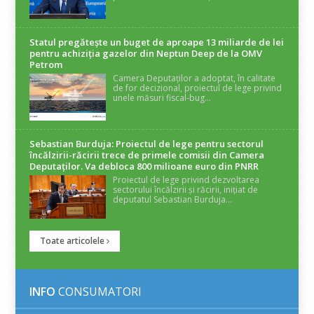
Statul pregătește un buget de aproape 13 miliarde de lei
pentru achiziția gazelor din Neptun Deep de la OMV
Petrom
Camera Deputaților a adoptat, în calitate
de for decizional, proiectul de lege privind
unele măsuri fiscal-bug...
Sebastian Burduja: Proiectul de lege pentru sectorul
încălzirii-răcirii trece de primele comisii din Camera
Deputaților. Va debloca 800 milioane euro din PNRR
Proiectul de lege privind dezvoltarea
sectorului încălzirii și răcirii, inițiat de
deputatul Sebastian Burduja...
Toate articolele
INFO
CONSUMATORI