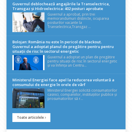
Guvernul deblochează angajările la Transelectrica,
Transgaz și Hidroelectrica: 402 posturi aprobate
Guvernul a aprobat, prin trei
memorandumuri distincte, ocuparea
posturilor vacante la
Transelectrica,Transgaz ...
Bolojan: România nu este în pericol de blackout.
Guvernul a adoptat planul de pregătire pentru pentru
situații de risc în sectorul energetic
Guvernul a adoptat un plan de pregătire
pentru situații de risc în sectorul energetic
și va înființa un Centru...
Ministerul Energiei face apel la reducerea voluntară a
consumului de energie în orele de vârf
Ministerul Energiei solicită consumatorilor
casnici, companiilor, instituțiilor publice și
prosumatorilor să r...
Toate articolele