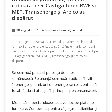
coboară pe 5. Câștigă teren RWE și
MET, Transenergo și Arelco au
dispărut
Publicat
Categorii
28 august 2017
Business
,
Esential
,
Semnal
pe
Prima Pagina
Actual
Esential
Schimbări în topul
furnizorilor de energie. Luptă strânsă între marile companii.
Electrica Furnizare rămâne pe primul loc, Tinmar coboară pe
5. Câștigă teren RWE și MET, Transenergo și Arelco au
dispărut
Se schimbă peisajul pe piața de energie
românească. Se anunţă schimbări radicale în viitor
în energie și furnizorii de energie se reinventează,
focalizându-și atenţia, în principal, pe consumatori.
Modificări spectaculoase au avut loc pe piața de
furnizare. Competiția pentru câștigarea clienților și