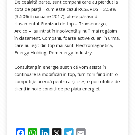
De cealaltă parte, sunt companii care au pierdut la
cota de piață – cum este cazul RCS&RDS – 2,58%
(3,50% în ianuarie 2017), altele părăsind
clasamentul. Furnizori de top – Transenergo,
Arelco – au intrat în insolvență și nu îi mai regăsim
în clasament. Companii, foarte active cu ani în urmă,
care au ieșit din top mai sunt: Electromagnetica,
Energy Holding, Romenergy Industry.
Consultanți în energie susțin că vom asista în
continuare la modificări în top, furnizorii fiind într-o
competiție acerbă pentru a-și crește portofoliile de
clienți în noile condiții de pe piața energiei.
F
W
Li
X
T
E