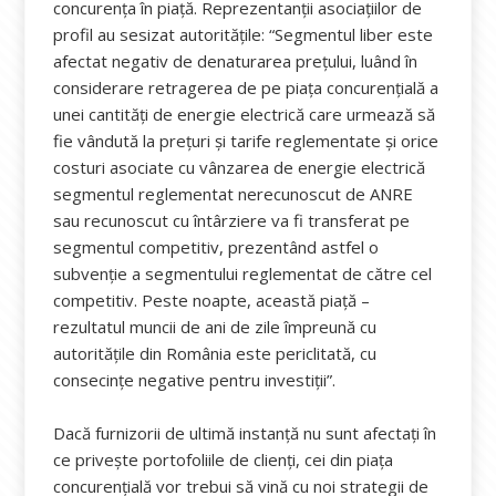
concurenţa în piață. Reprezentanții asociațiilor de
profil au sesizat autoritățile: “Segmentul liber este
afectat negativ de denaturarea preţului, luând în
considerare retragerea de pe piaţa concurenţială a
unei cantităţi de energie electrică care urmează să
fie vândută la preţuri şi tarife reglementate şi orice
costuri asociate cu vânzarea de energie electrică
segmentul reglementat nerecunoscut de ANRE
sau recunoscut cu întârziere va fi transferat pe
segmentul competitiv, prezentând astfel o
subvenţie a segmentului reglementat de către cel
competitiv. Peste noapte, această piaţă –
rezultatul muncii de ani de zile împreună cu
autorităţile din România este periclitată, cu
consecinţe negative pentru investiţii”.
Dacă furnizorii de ultimă instanță nu sunt afectați în
ce privește portofoliile de clienți, cei din piața
concurențială vor trebui să vină cu noi strategii de