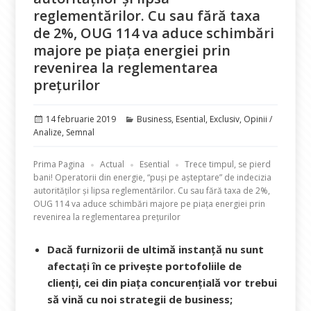
reglementărilor. Cu sau fără taxa
de 2%, OUG 114 va aduce schimbări
majore pe piaţa energiei prin
revenirea la reglementarea
preţurilor
Publicat
Categorii
14 februarie 2019
Business
,
Esential
,
Exclusiv
,
Opinii /
pe
Analize
,
Semnal
Prima Pagina
Actual
Esential
Trece timpul, se pierd
bani! Operatorii din energie, “puși pe așteptare” de indecizia
autorităților și lipsa reglementărilor. Cu sau fără taxa de 2%,
OUG 114 va aduce schimbări majore pe piaţa energiei prin
revenirea la reglementarea preţurilor
Dacă furnizorii de ultimă instanță nu sunt
afectați în ce privește portofoliile de
clienți, cei din piața concurențială vor trebui
să vină cu noi strategii de business;