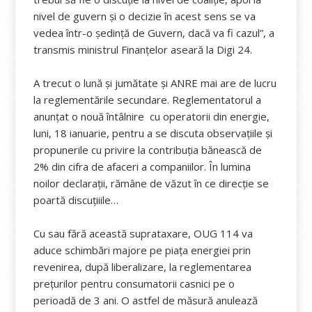
nivel de guvern şi o decizie în acest sens se va
vedea într-o şedinţă de Guvern, dacă va fi cazul”, a
transmis ministrul Finanțelor aseară la Digi 24.
A trecut o lună și jumătate și ANRE mai are de lucru
la reglementările secundare. Reglementatorul a
anunțat o nouă întâlnire cu operatorii din energie,
luni, 18 ianuarie, pentru a se discuta observațiile și
propunerile cu privire la contribuția bănească de
2% din cifra de afaceri a companiilor. În lumina
noilor declarații, rămâne de văzut în ce direcție se
poartă discuțiiile…
Cu sau fără această suprataxare, OUG 114 va
aduce schimbări majore pe piaţa energiei prin
revenirea, după liberalizare, la reglementarea
preţurilor pentru consumatorii casnici pe o
perioadă de 3 ani. O astfel de măsură anulează