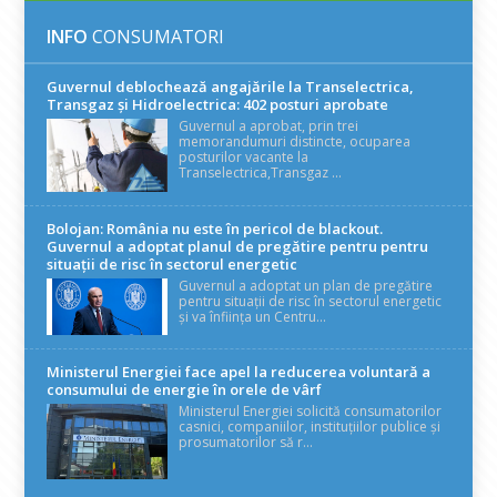
INFO
CONSUMATORI
Guvernul deblochează angajările la Transelectrica,
Transgaz și Hidroelectrica: 402 posturi aprobate
Guvernul a aprobat, prin trei
memorandumuri distincte, ocuparea
posturilor vacante la
Transelectrica,Transgaz ...
Bolojan: România nu este în pericol de blackout.
Guvernul a adoptat planul de pregătire pentru pentru
situații de risc în sectorul energetic
Guvernul a adoptat un plan de pregătire
pentru situații de risc în sectorul energetic
și va înființa un Centru...
Ministerul Energiei face apel la reducerea voluntară a
consumului de energie în orele de vârf
Ministerul Energiei solicită consumatorilor
casnici, companiilor, instituțiilor publice și
prosumatorilor să r...