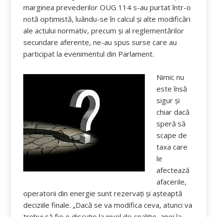
marginea prevederilor OUG 114 s-au purtat într-o
notă optimistă, luându-se în calcul și alte modificări
ale actului normativ, precum și al reglementărilor
secundare aferente, ne-au spus surse care au
participat la evenimentul din Parlament.
Nimic nu
este însă
sigur și
chiar dacă
speră să
scape de
taxa care
le
afectează
afacerile,
operatorii din energie sunt rezervați și așteaptă
deciziile finale. „Dacă se va modifica ceva, atunci va
trebui să fie o discuţie la nivel de coaliţie, apoi la