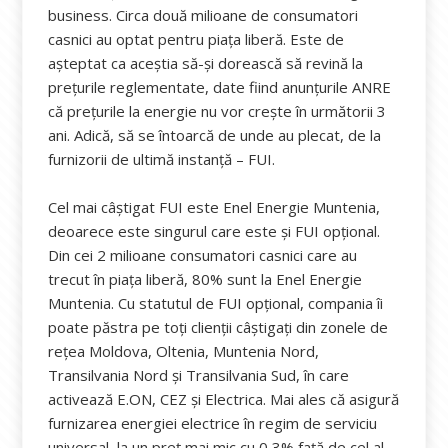
business. Circa două milioane de consumatori
casnici au optat pentru piaţa liberă. Este de
așteptat ca aceștia să-și dorească să revină la
prețurile reglementate, date fiind anunțurile ANRE
că prețurile la energie nu vor crește în următorii 3
ani. Adică, să se întoarcă de unde au plecat, de la
furnizorii de ultimă instanță – FUI.
Cel mai câștigat FUI este Enel Energie Muntenia,
deoarece este singurul care este și FUI opțional.
Din cei 2 milioane consumatori casnici care au
trecut în piața liberă, 80% sunt la Enel Energie
Muntenia. Cu statutul de FUI opțional, compania îi
poate păstra pe toți clienții câștigați din zonele de
rețea Moldova, Oltenia, Muntenia Nord,
Transilvania Nord și Transilvania Sud, în care
activează E.ON, CEZ și Electrica. Mai ales că asigură
furnizarea energiei electrice în regim de serviciu
universal, la un preț mai mic cu 0,3% față de cel al