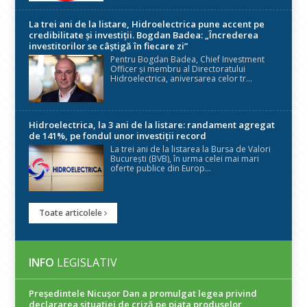
La trei ani de la listare, Hidroelectrica pune accent pe
credibilitate și investiții. Bogdan Badea: „Încrederea
investitorilor se câștigă în fiecare zi”
Pentru Bogdan Badea, Chief Investment
Officer și membru al Directoratului
Hidroelectrica, aniversarea celor tr...
Hidroelectrica, la 3 ani de la listare: randament agregat
de 141%, pe fondul unor investiții record
La trei ani de la listarea la Bursa de Valori
București (BVB), în urma celei mai mari
oferte publice din Europ...
Toate articolele
INFO
LEGISLATIV
Președintele Nicuşor Dan a promulgat legea privind
declararea situaţiei de criză pe piaţa produselor