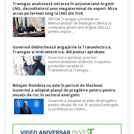
Transgaz analizează intrarea în acționariatul Argent
LNG, dezvoltatorul unui megaterminal de export. Miza:
acces pe termen lung la LNG din SUA
SNTGN Transgaz a încheiat un
Memorandum de Înțelegere (MoU) cu
compania americană Argent LNG LLC
pentru explor...
Guvernul deblochează angajările la Transelectrica,
Transgaz și Hidroelectrica: 402 posturi aprobate
Guvernul a aprobat, prin trei
memorandumuri distincte, ocuparea
posturilor vacante la
Transelectrica,Transgaz ...
Bolojan: România nu este în pericol de blackout.
Guvernul a adoptat planul de pregătire pentru pentru
situații de risc în sectorul energetic
Guvernul a adoptat un plan de pregătire
pentru situații de risc în sectorul energetic
și va înființa un Centru...