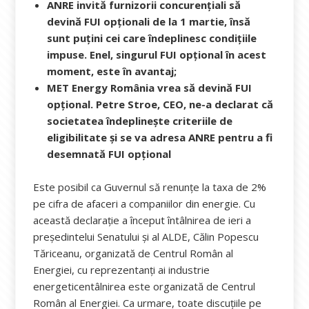
ANRE invită furnizorii concurențiali să
devină FUI opționali de la 1 martie, însă
sunt puțini cei care îndeplinesc condițiile
impuse. Enel, singurul FUI opțional în acest
moment, este în avantaj;
MET Energy România vrea să devină FUI
opțional. Petre Stroe, CEO, ne-a declarat că
societatea îndeplinește criteriile de
eligibilitate și se va adresa ANRE pentru a fi
desemnată FUI opțional
Este posibil ca Guvernul să renunțe la taxa de 2%
pe cifra de afaceri a companiilor din energie. Cu
această declarație a început întâlnirea de ieri a
președintelui Senatului şi al ALDE, Călin Popescu
Tăriceanu, organizată de Centrul Român al
Energiei, cu reprezentanți ai industrie
energeticentâlnirea este organizată de Centrul
Român al Energiei. Ca urmare, toate discuțiile pe