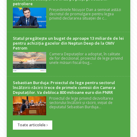
petroliere
Președintele Nicușor Dan a semnat astăzi
decretul de promulgare pentru legea
privind declararea situației de c...
Statul pregătește un buget de aproape 13 miliarde de lei
pentru achiziția gazelor din Neptun Deep de la OMV
Petrom
Camera Deputaților a adoptat, în calitate
de for decizional, proiectul de lege privind
unele măsuri fiscal-bug...
Sebastian Burduja: Proiectul de lege pentru sectorul
încălzirii-răcirii trece de primele comisii din Camera
Deputaților. Va debloca 800 milioane euro din PNRR
Proiectul de lege privind dezvoltarea
sectorului încălzirii și răcirii, inițiat de
deputatul Sebastian Burduja...
Toate articolele