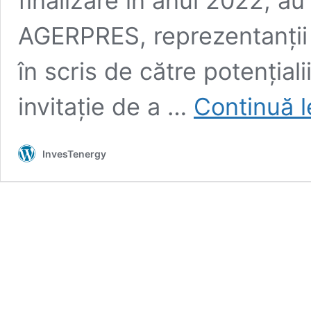
finalizare în anul 2022, au
AGERPRES, reprezentanţii 
în scris de către potențiali
invitație de a …
Continuă l
InvesTenergy