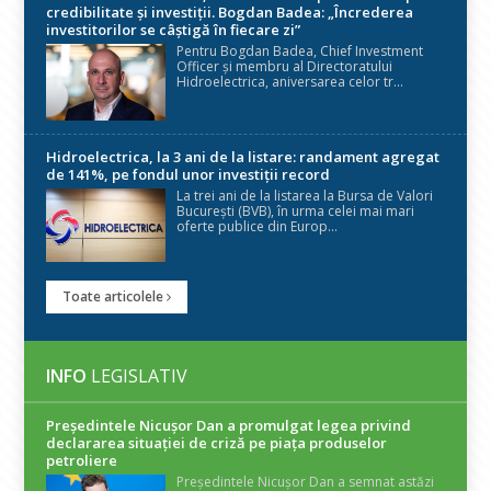
credibilitate și investiții. Bogdan Badea: „Încrederea
investitorilor se câștigă în fiecare zi”
Pentru Bogdan Badea, Chief Investment
Officer și membru al Directoratului
Hidroelectrica, aniversarea celor tr...
Hidroelectrica, la 3 ani de la listare: randament agregat
de 141%, pe fondul unor investiții record
La trei ani de la listarea la Bursa de Valori
București (BVB), în urma celei mai mari
oferte publice din Europ...
Toate articolele
INFO
LEGISLATIV
Președintele Nicuşor Dan a promulgat legea privind
declararea situaţiei de criză pe piaţa produselor
petroliere
Președintele Nicușor Dan a semnat astăzi