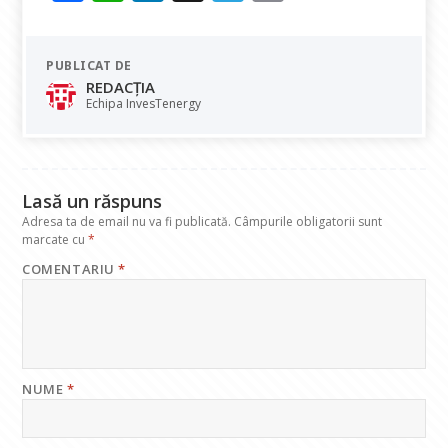
ac
h
n
el
m
e
at
k
e
ai
PUBLICAT DE
b
s
e
gr
l
REDACȚIA
o
A
dI
a
Echipa InvesTenergy
o
p
n
m
k
p
Lasă un răspuns
Adresa ta de email nu va fi publicată.
Câmpurile obligatorii sunt
marcate cu
*
COMENTARIU
*
NUME
*