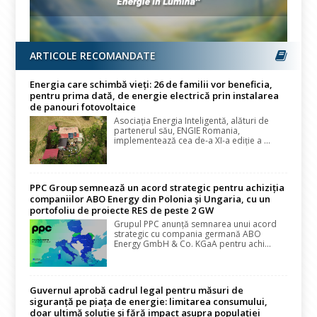
ARTICOLE RECOMANDATE
Energia care schimbă vieți: 26 de familii vor beneficia,
pentru prima dată, de energie electrică prin instalarea
de panouri fotovoltaice
Asociația Energia Inteligentă, alături de
partenerul său, ENGIE Romania,
implementează cea de-a XI-a ediție a ...
PPC Group semnează un acord strategic pentru achiziția
companiilor ABO Energy din Polonia și Ungaria, cu un
portofoliu de proiecte RES de peste 2 GW
Grupul PPC anunță semnarea unui acord
strategic cu compania germană ABO
Energy GmbH & Co. KGaA pentru achi...
Guvernul aprobă cadrul legal pentru măsuri de
siguranță pe piața de energie: limitarea consumului,
doar ultimă soluție și fără impact asupra populației