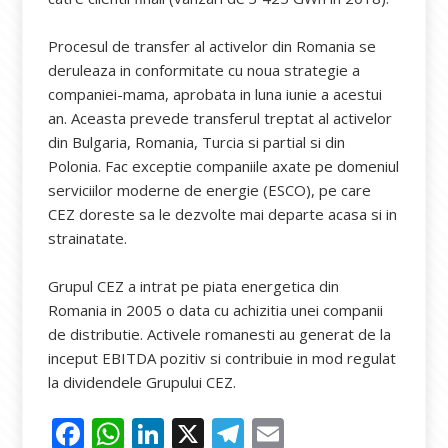
Procesul de transfer al activelor din Romania se
deruleaza in conformitate cu noua strategie a
companiei-mama, aprobata in luna iunie a acestui
an. Aceasta prevede transferul treptat al activelor
din Bulgaria, Romania, Turcia si partial si din
Polonia. Fac exceptie companiile axate pe domeniul
serviciilor moderne de energie (ESCO), pe care
CEZ doreste sa le dezvolte mai departe acasa si in
strainatate.
Grupul CEZ a intrat pe piata energetica din
Romania in 2005 o data cu achizitia unei companii
de distributie. Activele romanesti au generat de la
inceput EBITDA pozitiv si contribuie in mod regulat
la dividendele Grupului CEZ.
F
W
Li
X
T
E