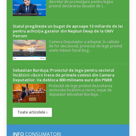
decretul de promulgare pentru legea
privind declararea situației de c...
Statul pregătește un buget de aproape 13 miliarde de lei
pentru achiziția gazelor din Neptun Deep de la OMV
Petrom
Camera Deputaților a adoptat, în calitate
de for decizional, proiectul de lege privind
unele măsuri fiscal-bug...
Sebastian Burduja: Proiectul de lege pentru sectorul
încălzirii-răcirii trece de primele comisii din Camera
Deputaților. Va debloca 800 milioane euro din PNRR
Proiectul de lege privind dezvoltarea
sectorului încălzirii și răcirii, inițiat de
deputatul Sebastian Burduja...
Toate articolele
INFO
CONSUMATORI