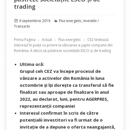
trading
Publicat
Categorii
9 septembrie 2019
Flux energetic
,
Investitii /
pe
Tranzactii
Prima Pagina
Actual
Flux energetic
CEZ testează
interesul în piață cu privire la vânzarea a șapte companii din
România. A decis să păstreze societățile ESCO și de trading
Ultima oră:
Grupul ceh CEZ va începe procesul de
vânzare a activelor din România în luna
octombrie şi îşi doreşte ca transferul să fie
finalizat sau aproape de finalizare în anul
2022, au declarat, luni, pentru AGERPRES,
reprezentanţii companiei
Interesul confirmat în scris de către
potențialii investitori va fi urmat de o
invitație de a depune o oferta neangajantă,