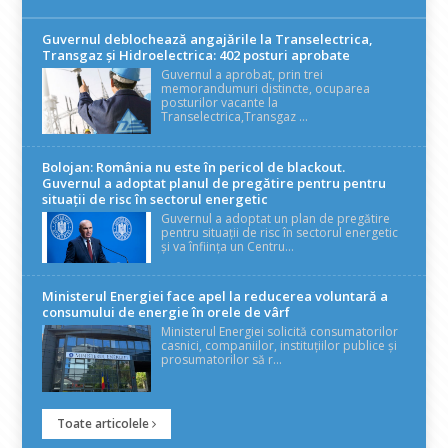
Guvernul deblochează angajările la Transelectrica,
Transgaz și Hidroelectrica: 402 posturi aprobate
Guvernul a aprobat, prin trei
memorandumuri distincte, ocuparea
posturilor vacante la
Transelectrica,Transgaz ...
Bolojan: România nu este în pericol de blackout.
Guvernul a adoptat planul de pregătire pentru pentru
situații de risc în sectorul energetic
Guvernul a adoptat un plan de pregătire
pentru situații de risc în sectorul energetic
și va înființa un Centru...
Ministerul Energiei face apel la reducerea voluntară a
consumului de energie în orele de vârf
Ministerul Energiei solicită consumatorilor
casnici, companiilor, instituțiilor publice și
prosumatorilor să r...
Toate articolele