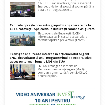
C.N.T.E.E. Transelectrica, prin Dispecerul
Energetic Național, poată dispune, până la
data de 31 august 2026, ...
Canicula oprește preventiv grupul în cogenerare de la
CET Grozăvești. Apa caldă în București rămâne asigurată
Electrocentrale București (ELCEN)
informează că, în cursul acestei zile, a
efectuat oprirea preventivă și cont...
Transgaz analizează intrarea în acționariatul Argent
LNG, dezvoltatorul unui megaterminal de export. Miza:
acces pe termen lung la LNG din SUA
SNTGN Transgaz a încheiat un
Memorandum de Înțelegere (MoU) cu
compania americană Argent LNG LLC
pentru explor...