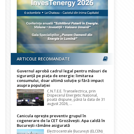
ARTICOLE RECOMANDATE
Guvernul aprobă cadrul legal pentru măsuri de
siguranță pe piața de energie: limitarea
consumului, doar ultimă soluție și fără impact
asupra populației
C.N.T.E.E. Transelectrica, prin
Dispecerul Energetic Național,
poată dispune, până la data de 31
august 2026, ...
Canicula oprește preventiv grupul în
cogenerare de la CET Grozăvești. Apa caldă în
București rămâne asigurată
Electrocentrale București (ELCEN)