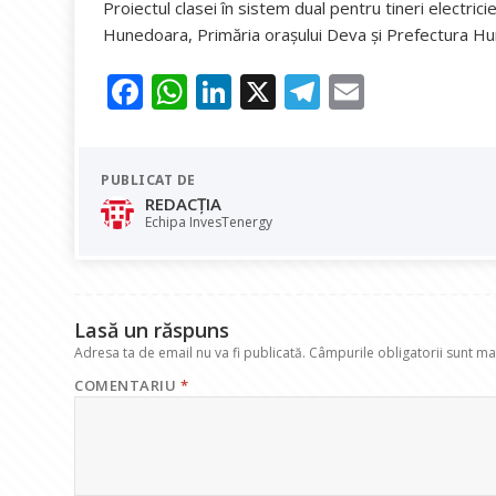
Proiectul clasei în sistem dual pentru tineri electric
Hunedoara, Primăria orașului Deva și Prefectura H
F
W
Li
X
T
E
ac
h
n
el
m
e
at
k
e
ai
PUBLICAT DE
b
s
e
gr
l
REDACȚIA
o
A
dI
a
Echipa InvesTenergy
o
p
n
m
k
p
Lasă un răspuns
Adresa ta de email nu va fi publicată.
Câmpurile obligatorii sunt m
COMENTARIU
*