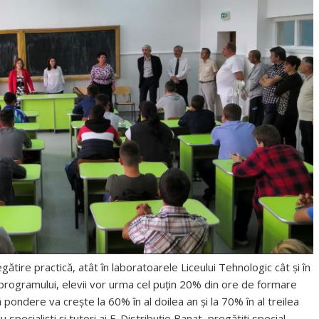
re practică, atât în laboratoarele Liceului Tehnologic cât și în
 al programului, elevii vor urma cel puțin 20% din ore de formare
tă pondere va crește la 60% în al doilea an și la 70% în al treilea
specialişti şi tutori ai E-Distribuție Banat, pregătiți special