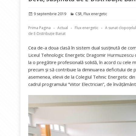
Publicat
Categorii
9 septembrie 2019
CSR
,
Flux energetic
pe
Prima Pagina
Actual
Flux energetic
A sunat clopoțelul 
de E-Distribuție Banat
Cea de-a doua clasă în sistem dual susținută de compa
Liceul Tehnologic Energetic Dragomir Hurmuzescu di
la o pregătire profesională solidă, în acord cu cele 
precum și să contribuie la diminuarea deficitului de
asemenea, elevii de la Colegiul Tehnic Energetic din 
cadrul programului ”Viitor Electrician”, de învățămân