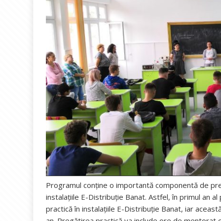
Programul conține o importantă componentă de pregăti
instalațiile E-Distribuție Banat. Astfel, în primul an
practică în instalațiile E-Distribuție Banat, iar aceas
an. Pregătirea practică va include ore de mentorat cu 