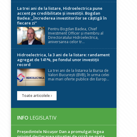
La trei ani de la listare, Hidroelectrica pune
accent pe credibilitate și investiții. Bogdan
Badea: „Încrederea investitorilor se câștigă în
fiecare zi”
Pentru Bogdan Badea, Chief
Investment Officer și membru al
Directoratului Hidroelectrica,
aniversarea celor tr...
Hidroelectrica, la 3 ani de la listare: randament
agregat de 141%, pe fondul unor investiții
record
La trei ani de la listarea la Bursa de
Valori București (BVB), în urma celei
mai mari oferte publice din Europ...
Toate articolele
INFO
LEGISLATIV
Președintele Nicuşor Dan a promulgat legea
privind declararea situaţiei de criză pe piaţa