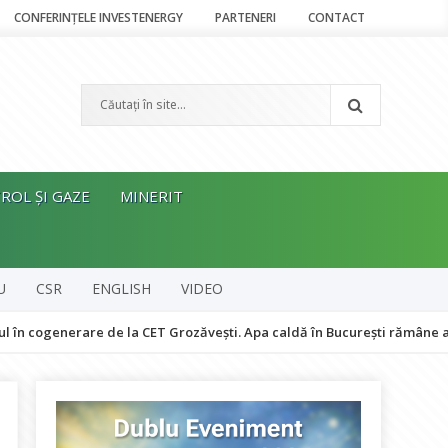
CONFERINȚELE INVESTENERGY
PARTENERI
CONTACT
ROL ȘI GAZE
MINERIT
U
CSR
ENGLISH
VIDEO
rare de la CET Grozăvești. Apa caldă în București rămâne asigurată