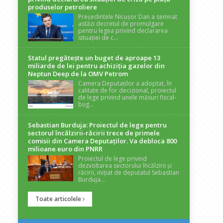
produselor petroliere
Președintele Nicușor Dan a semnat
astăzi decretul de promulgare
pentru legea privind declararea
situației de c...
Statul pregătește un buget de aproape 13
miliarde de lei pentru achiziția gazelor din
Neptun Deep de la OMV Petrom
Camera Deputaților a adoptat, în
calitate de for decizional, proiectul
de lege privind unele măsuri fiscal-
bug...
Sebastian Burduja: Proiectul de lege pentru
sectorul încălzirii-răcirii trece de primele
comisii din Camera Deputaților. Va debloca 800
milioane euro din PNRR
Proiectul de lege privind
dezvoltarea sectorului încălzirii și
răcirii, inițiat de deputatul Sebastian
Burduja...
Toate articolele