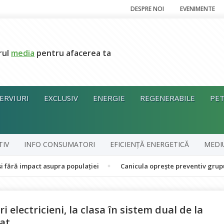
DESPRE NOI
EVENIMENTE
rul
media
pentru afacerea ta
ERVIURI
EXCLUSIV
ENERGIE
REGENERABILE
PET
TIV
INFO CONSUMATORI
EFICIENȚĂ ENERGETICĂ
MEDI
t asupra populației
Canicula oprește preventiv grupul în cogene
i electricieni, la clasa în sistem dual de la
nat