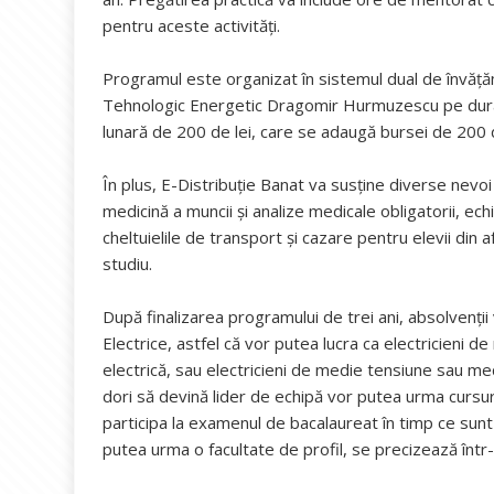
pentru aceste activități.
Programul este organizat în sistemul dual de învățăm
Tehnologic Energetic Dragomir Hurmuzescu pe durata
lunară de 200 de lei, care se adaugă bursei de 200 d
În plus, E-Distribuție Banat va susține diverse nevoi 
medicină a muncii şi analize medicale obligatorii, ec
cheltuielile de transport şi cazare pentru elevii din
studiu.
După finalizarea programului de trei ani, absolvenții 
Electrice, astfel că vor putea lucra ca electricieni 
electrică, sau electricieni de medie tensiune sau medie
dori să devină lider de echipă vor putea urma cursuri
participa la examenul de bacalaureat în timp ce sunt
putea urma o facultate de profil, se precizează într-