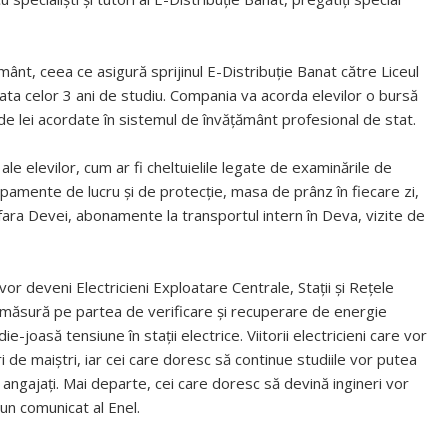
ânt, ceea ce asigură sprijinul E-Distribuție Banat către Liceul
 celor 3 ani de studiu. Compania va acorda elevilor o bursă
e lei acordate în sistemul de învățământ profesional de stat.
ale elevilor, cum ar fi cheltuielile legate de examinările de
hipamente de lucru şi de protecţie, masa de prânz în fiecare zi,
 afara Devei, abonamente la transportul intern în Deva, vizite de
vor deveni Electricieni Exploatare Centrale, Staţii şi Reţele
de măsură pe partea de verificare şi recuperare de energie
-joasă tensiune în staţii electrice. Viitorii electricieni care vor
 de maiștri, iar cei care doresc să continue studiile vor putea
 angajați. Mai departe, cei care doresc să devină ingineri vor
un comunicat al Enel.