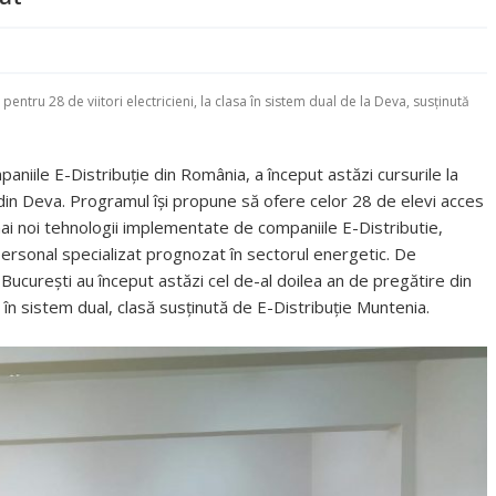
pentru 28 de viitori electricieni, la clasa în sistem dual de la Deva, susținută
niile E-Distribuție din România, a început astăzi cursurile la
n Deva. Programul își propune să ofere celor 28 de elevi acces
mai noi tehnologii implementate de companiile E-Distributie,
 personal specializat prognozat în sectorul energetic. De
București au început astăzi cel de-al doilea an de pregătire din
t în sistem dual, clasă susținută de E-Distribuție Muntenia.