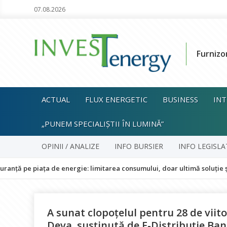
07.08.2026
Furnizo
ACTUAL
FLUX ENERGETIC
BUSINESS
INT
„PUNEM SPECIALIȘTII ÎN LUMINĂ”
OPINII / ANALIZE
INFO BURSIER
INFO LEGISLA
ța de energie: limitarea consumului, doar ultimă soluție și fără impac
A sunat clopoțelul pentru 28 de viitor
Deva, susținută de E-Distribuție Ba