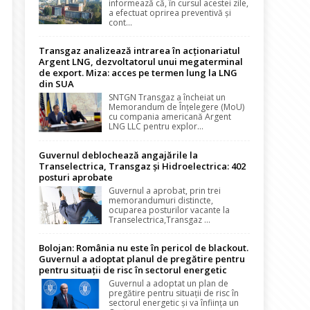
informează că, în cursul acestei zile,
a efectuat oprirea preventivă și
cont...
Transgaz analizează intrarea în acționariatul
Argent LNG, dezvoltatorul unui megaterminal
de export. Miza: acces pe termen lung la LNG
din SUA
SNTGN Transgaz a încheiat un
Memorandum de Înțelegere (MoU)
cu compania americană Argent
LNG LLC pentru explor...
Guvernul deblochează angajările la
Transelectrica, Transgaz și Hidroelectrica: 402
posturi aprobate
Guvernul a aprobat, prin trei
memorandumuri distincte,
ocuparea posturilor vacante la
Transelectrica,Transgaz ...
Bolojan: România nu este în pericol de blackout.
Guvernul a adoptat planul de pregătire pentru
pentru situații de risc în sectorul energetic
Guvernul a adoptat un plan de
pregătire pentru situații de risc în
sectorul energetic și va înființa un