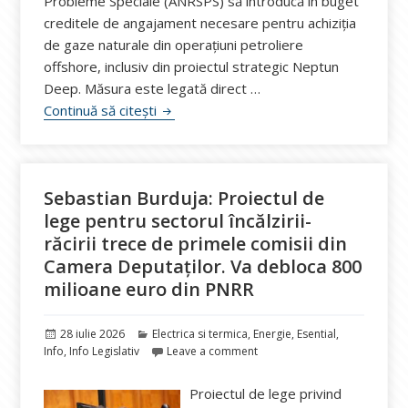
Probleme Speciale (ANRSPS) să introducă în buget
creditele de angajament necesare pentru achiziția
de gaze naturale din operațiuni petroliere
offshore, inclusiv din proiectul strategic Neptun
Deep. Măsura este legată direct …
Statul pregătește un buget de aproape 
Continuă să citești
Sebastian Burduja: Proiectul de
lege pentru sectorul încălzirii-
răcirii trece de primele comisii din
Camera Deputaților. Va debloca 800
milioane euro din PNRR
Publicat
Categorii
28 iulie 2026
Electrica si termica
,
Energie
,
Esential
,
pe
Info
,
Info Legislativ
Leave a comment
Proiectul de lege privind