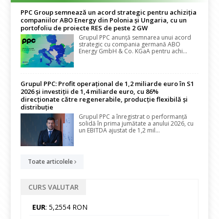
PPC Group semnează un acord strategic pentru achiziția
companiilor ABO Energy din Polonia și Ungaria, cu un
portofoliu de proiecte RES de peste 2 GW
Grupul PPC anunță semnarea unui acord
strategic cu compania germană ABO
Energy GmbH & Co. KGaA pentru achi...
Grupul PPC: Profit operațional de 1,2 miliarde euro în S1
2026 și investiții de 1,4 miliarde euro, cu 86%
direcționate către regenerabile, producție flexibilă și
distribuție
Grupul PPC a înregistrat o performanță
solidă în prima jumătate a anului 2026, cu
un EBITDA ajustat de 1,2 mil...
Toate articolele
CURS VALUTAR
EUR
: 5,2554 RON