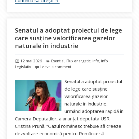
Românii vor putea sesiza orice abuz de b
Continuă să citești
Senatul a adoptat proiectul de lege
care susține valorificarea gazelor
naturale în industrie
Publicat
Categorii
12 mai 2026
Esential
,
Flux energetic
,
Info
,
Info
pe
Legislativ
Leave a comment
Senatul a adoptat proiectul
de lege care susține
valorificarea gazelor
naturale în industrie,
urmând adoptarea rapidă în
Camera Deputaților, a anunțat deputata USR
Cristina Prună. “Gazul românesc trebuie să creeze
dezvoltare economică pentru România: să