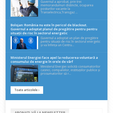
Guvernul a aprobat, prin trei
memorandumuri distincte, ocuparea
posturilor vacante la
Transelectrica,Transgaz ...
Bolojan: România nu este în pericol de blackout.
Guvernul a adoptat planul de pregătire pentru pentru
situații de risc în sectorul energetic
Guvernul a adoptat un plan de pregătire
pentru situații de risc în sectorul energetic
și va înființa un Centru...
Ministerul Energiei face apel la reducerea voluntară a
consumului de energie în orele de vârf
Ministerul Energiei solicită consumatorilor
casnici, companiilor, instituțiilor publice și
prosumatorilor să r...
Toate articolele
ABONAȚI-VĂ LA NEWSLETTER