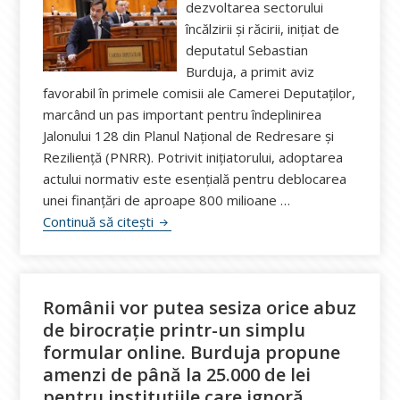
dezvoltarea sectorului
încălzirii și răcirii, inițiat de
deputatul Sebastian
Burduja, a primit aviz
favorabil în primele comisii ale Camerei Deputaților,
marcând un pas important pentru îndeplinirea
Jalonului 128 din Planul Național de Redresare și
Reziliență (PNRR). Potrivit inițiatorului, adoptarea
actului normativ este esențială pentru deblocarea
unei finanțări de aproape 800 milioane …
Sebastian Burduja: Proiectul de lege pen
Continuă să citești
Românii vor putea sesiza orice abuz
de birocrație printr-un simplu
formular online. Burduja propune
amenzi de până la 25.000 de lei
pentru instituțiile care ignoră