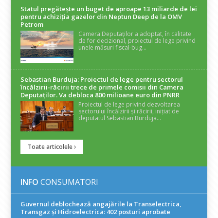
Statul pregătește un buget de aproape 13 miliarde de lei
pentru achiziția gazelor din Neptun Deep de la OMV
Petrom
Camera Deputaților a adoptat, în calitate
de for decizional, proiectul de lege privind
unele măsuri fiscal-bug...
Sebastian Burduja: Proiectul de lege pentru sectorul
încălzirii-răcirii trece de primele comisii din Camera
Deputaților. Va debloca 800 milioane euro din PNRR
Proiectul de lege privind dezvoltarea
sectorului încălzirii și răcirii, inițiat de
deputatul Sebastian Burduja...
Toate articolele
INFO
CONSUMATORI
Guvernul deblochează angajările la Transelectrica,
Transgaz și Hidroelectrica: 402 posturi aprobate