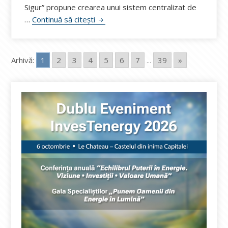
Sigur” propune crearea unui sistem centralizat de
Dezbatere publică în Parlament pentru 
…
Continuă să citești
Arhivă:
1
2
3
4
5
6
7
...
39
»