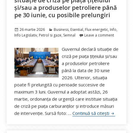
situație de criză pe piața țițeiului
și/sau a produselor petroliere până
pe 30 iunie, cu posibile prelungiri
Publicat
Categorii
26 martie 2026
Business
,
Esential
,
Flux energetic
,
Info
,
pe
Info Legislativ
,
Petrol si gaze
,
Semnal
Leave a comment
Guvernul declară situație de
criză pe piața țițeiului și/sau
a produselor petroliere
până la data de 30 iunie
2026. Ulterior, situația
poate fi prelungită cu perioade succesive de
maximum 3 luni. Guvernul a adoptat astăzi, 26
martie, ordonanța de urgență care instituie situația
de criză pe piața carburanților și introduce măsuri
Este oficia
de intervenție. Sursă foto: …
Continuă să citești