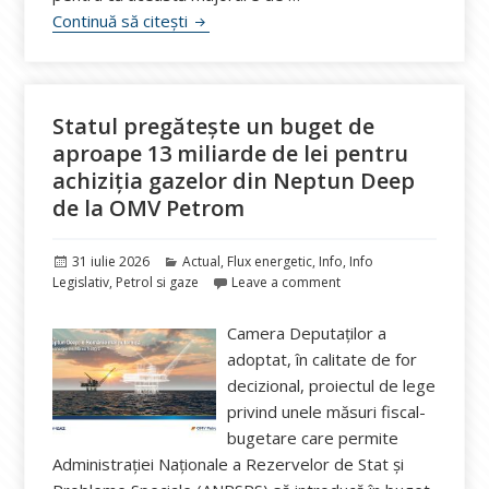
Președintele Nicuşor Dan a promulgat le
Continuă să citești
Statul pregătește un buget de
aproape 13 miliarde de lei pentru
achiziția gazelor din Neptun Deep
de la OMV Petrom
Publicat
Categorii
31 iulie 2026
Actual
,
Flux energetic
,
Info
,
Info
pe
Legislativ
,
Petrol si gaze
Leave a comment
Camera Deputaților a
adoptat, în calitate de for
decizional, proiectul de lege
privind unele măsuri fiscal-
bugetare care permite
Administrației Naționale a Rezervelor de Stat și