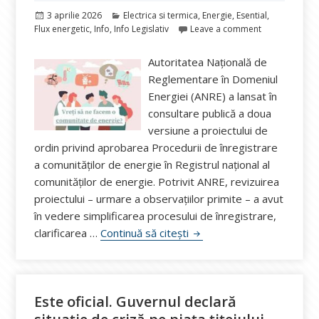
Publicat
Categorii
3 aprilie 2026
Electrica si termica
,
Energie
,
Esential
,
pe
Flux energetic
,
Info
,
Info Legislativ
Leave a comment
Autoritatea Națională de
Reglementare în Domeniul
Energiei (ANRE) a lansat în
consultare publică a doua
versiune a proiectului de
ordin privind aprobarea Procedurii de înregistrare
a comunităților de energie în Registrul național al
comunităților de energie. Potrivit ANRE, revizuirea
proiectului – urmare a observațiilor primite – a avut
în vedere simplificarea procesului de înregistrare,
Registrul național al comun
clarificarea …
Continuă să citești
Este oficial. Guvernul declară