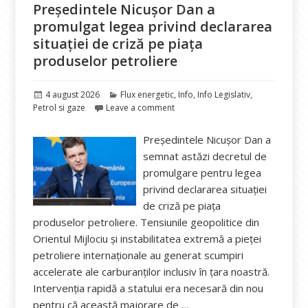
Președintele Nicuşor Dan a
promulgat legea privind declararea
situaţiei de criză pe piaţa
produselor petroliere
Publicat
Categorii
4 august 2026
Flux energetic
,
Info
,
Info Legislativ
,
pe
Petrol si gaze
Leave a comment
Președintele Nicușor Dan a
semnat astăzi decretul de
promulgare pentru legea
privind declararea situației
de criză pe piața
produselor petroliere. Tensiunile geopolitice din
Orientul Mijlociu și instabilitatea extremă a pieței
petroliere internaționale au generat scumpiri
accelerate ale carburanților inclusiv în țara noastră.
Intervenția rapidă a statului era necesară din nou
pentru că această majorare de …