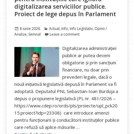
digitalizarea serviciilor publice.
Proiect de lege depus în Parlament
Publicat
Categorii
8 iunie 2026
Actual
,
Info
,
Info Legislativ
,
Opinii /
pe
Analize
,
Semnal
Leave a comment
Digitalizarea administrației
publice ar putea deveni
obligatorie și prin sancțiuni
financiare, nu doar prin
prevederi legale, dacă o
nouă inițiativă legislativă depusă în Parlament va fi
adoptată. Deputatul PNL Sebastian-Ioan Burduja a
depus o propunere legislativă (PL nr. 481/2026 –
https://www.cdep.ro/ords/pls/proiecte/upl_pck20
15.proiect?idp=23308) care introduce amenzi
pentru funcționarii și conducătorii instituțiilor publice
care refuză să aplice măsurile …