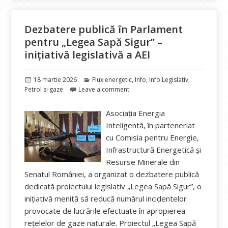
Dezbatere publică în Parlament
pentru „Legea Sapă Sigur” –
inițiativă legislativă a AEI
Publicat
Categorii
18 martie 2026
Flux energetic
,
Info
,
Info Legislativ
,
pe
Petrol si gaze
Leave a comment
Asociația Energia
Inteligentă, în parteneriat
cu Comisia pentru Energie,
Infrastructură Energetică și
Resurse Minerale din
Senatul României, a organizat o dezbatere publică
dedicată proiectului legislativ „Legea Sapă Sigur”, o
inițiativă menită să reducă numărul incidentelor
provocate de lucrările efectuate în apropierea
rețelelor de gaze naturale. Proiectul „Legea Sapă