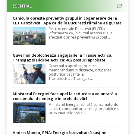
ESENȚIAL
Canicula oprește preventiv grupul în cogenerare de la
CET Grozăvești. Apa caldă în București rămâne asigurată
Electrocentrale București (ELCEN)
informează că, în cursul acestei zile, a
efectuat oprirea preventivă și cont...
Guvernul deblochează angajările la Transelectrica,
Transgaz și Hidroelectrica: 402 posturi aprobate
Guvernul a aprobat, prin trei
memorandumuri distincte, ocuparea
posturilor vacante la
Transelectrica,Transgaz ...
Ministerul Energiei face apel la reducerea voluntară a
consumului de energie în orele de vârf
Ministerul Energiei solicită consumatorilor
casnici, companiilor, instituțiilor publice și
prosumatorilor să r...
Andrei Manea, RPIA: Energia fotovoltaică susține