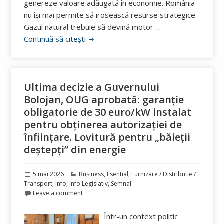
genereze valoare adăugată în economie. România
nu își mai permite să irosească resurse strategice.
Gazul natural trebuie să devină motor …
Senatul a adoptat proiectul de lege care 
Continuă să citești
Ultima decizie a Guvernului
Bolojan, OUG aprobată: garanție
obligatorie de 30 euro/kW instalat
pentru obținerea autorizației de
înființare. Lovitură pentru „băieții
deștepți” din energie
Publicat
Categorii
5 mai 2026
Business
,
Esential
,
Furnizare / Distributie /
pe
Transport
,
Info
,
Info Legislativ
,
Semnal
Leave a comment
Într-un context politic