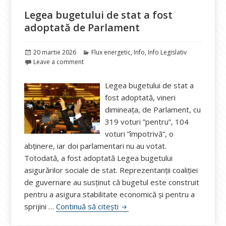
Legea bugetului de stat a fost
adoptată de Parlament
Publicat
Categorii
20 martie 2026
Flux energetic
,
Info
,
Info Legislativ
pe
Leave a comment
Legea bugetului de stat a
fost adoptată, vineri
dimineața, de Parlament, cu
319 voturi ”pentru”, 104
voturi ”împotrivă”, o
abţinere, iar doi parlamentari nu au votat.
Totodată, a fost adoptată Legea bugetului
asigurărilor sociale de stat. Reprezentanții coaliției
de guvernare au susținut că bugetul este construit
pentru a asigura stabilitate economică și pentru a
Legea bugetului de stat a fos
sprijini …
Continuă să citești