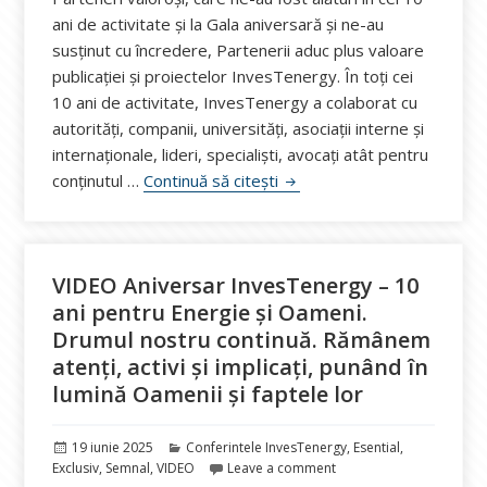
ani de activitate și la Gala aniversară și ne-au
susținut cu încredere, Partenerii aduc plus valoare
publicației și proiectelor InvesTenergy. În toți cei
10 ani de activitate, InvesTenergy a colaborat cu
autorități, companii, universități, asociații interne și
internaționale, lideri, specialiști, avocați atât pentru
VIDEO Mulțumim Partenerilor
conținutul …
Continuă să citești
VIDEO Aniversar InvesTenergy – 10
ani pentru Energie și Oameni.
Drumul nostru continuă. Rămânem
atenți, activi și implicați, punând în
lumină Oamenii și faptele lor
Publicat
Categorii
19 iunie 2025
Conferintele InvesTenergy
,
Esential
,
pe
Exclusiv
,
Semnal
,
VIDEO
Leave a comment