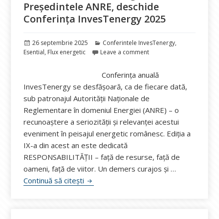
Președintele ANRE, deschide
Conferința InvesTenergy 2025
Publicat
Categorii
26 septembrie 2025
Conferintele InvesTenergy
,
pe
Esential
,
Flux energetic
Leave a comment
Conferința anuală
InvesTenergy se desfășoară, ca de fiecare dată,
sub patronajul Autorității Naționale de
Reglementare în domeniul Energiei (ANRE) – o
recunoaștere a seriozității și relevanței acestui
eveniment în peisajul energetic românesc. Ediția a
IX-a din acest an este dedicată
RESPONSABILITĂȚII – față de resurse, față de
oameni, față de viitor. Un demers curajos și …
Responsabilitate, reglementare, viitor
Continuă să citești