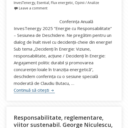
pe
InvesTenergy
,
Esential
,
Flux energetic
,
Opinii / Analize
Leave a comment
Conferința Anuală
InvesTenergy 2025 “Energie cu Responsabilitate”
– Sesiunea de Deschidere. Ne pregătim pentru un
dialog de înalt nivel cu decidenții-cheie din energie!
Sub tema „Decidenți în Energie: Viziune,
responsabilitate, acțiune / Decidenți în Energie:
Angajament politic durabil și promovarea
concurenței loiale în tranziția energetică”,
deschidem conferința cu o sesiune specială
moderată de Claudiu Butacu, …
“Viziune, responsabilitate, acțiune”. Dec
Continuă să citești
Responsabilitate, reglementare,
viitor sustenabil. George Niculescu,