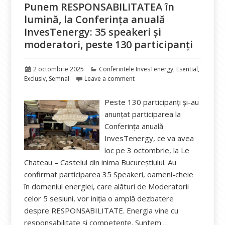
Punem RESPONSABILITATEA în
lumină, la Conferința anuală
InvesTenergy: 35 speakeri și
moderatori, peste 130 participanți
Publicat
Categorii
2 octombrie 2025
Conferintele InvesTenergy
,
Esential
,
pe
Exclusiv
,
Semnal
Leave a comment
Peste 130 participanți și-au
anunțat participarea la
Conferința anuală
InvesTenergy, ce va avea
loc pe 3 octombrie, la Le
Chateau – Castelul din inima Bucureștiului. Au
confirmat participarea 35 Speakeri, oameni-cheie
în domeniul energiei, care alături de Moderatorii
celor 5 sesiuni, vor iniția o amplă dezbatere
despre RESPONSABILITATE. Energia vine cu
responsabilitate și competențe. Suntem …