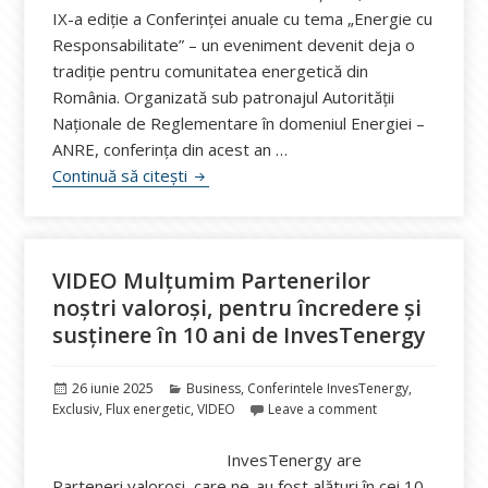
IX-a ediție a Conferinței anuale cu tema „Energie cu
Responsabilitate” – un eveniment devenit deja o
tradiție pentru comunitatea energetică din
România. Organizată sub patronajul Autorității
Naționale de Reglementare în domeniul Energiei –
ANRE, conferința din acest an …
“Energie cu Responsabilitate”. InvesTen
Continuă să citești
VIDEO Mulțumim Partenerilor
noștri valoroși, pentru încredere și
susținere în 10 ani de InvesTenergy
Publicat
Categorii
26 iunie 2025
Business
,
Conferintele InvesTenergy
,
pe
Exclusiv
,
Flux energetic
,
VIDEO
Leave a comment
InvesTenergy are
Parteneri valoroși, care ne-au fost alături în cei 10