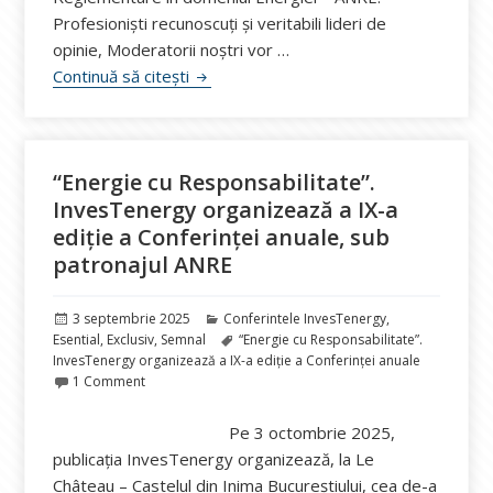
Profesioniști recunoscuți și veritabili lideri de
opinie, Moderatorii noștri vor …
Conferința InvesTenergy 2025 aduce în p
Continuă să citești
“Energie cu Responsabilitate”.
InvesTenergy organizează a IX-a
ediție a Conferinței anuale, sub
patronajul ANRE
Publicat
Categorii
3 septembrie 2025
Conferintele InvesTenergy
,
pe
Etichete
Esential
,
Exclusiv
,
Semnal
“Energie cu Responsabilitate”.
InvesTenergy organizează a IX-a ediție a Conferinței anuale
1 Comment
Pe 3 octombrie 2025,
publicația InvesTenergy organizează, la Le
Château – Castelul din Inima Bucureștiului, cea de-a