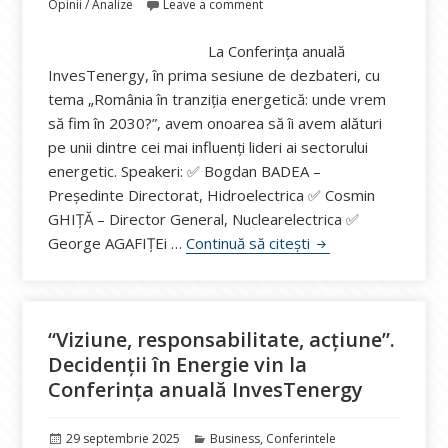
Opinii / Analize
Leave a comment
La Conferința anuală
InvesTenergy, în prima sesiune de dezbateri, cu
tema „România în tranziția energetică: unde vrem
să fim în 2030?”, avem onoarea să îi avem alături
pe unii dintre cei mai influenți lideri ai sectorului
energetic. Speakeri: ✅ Bogdan BADEA –
Președinte Directorat, Hidroelectrica ✅ Cosmin
GHIȚĂ – Director General, Nuclearelectrica ✅
Leadership în energ
George AGAFIȚEi …
Continuă să citești
“Viziune, responsabilitate, acțiune”.
Decidenții în Energie vin la
Conferința anuală InvesTenergy
Publicat
Categorii
29 septembrie 2025
Business
,
Conferintele