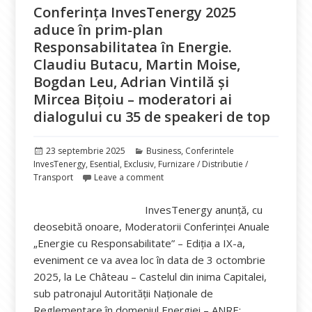
Conferința InvesTenergy 2025
aduce în prim-plan
Responsabilitatea în Energie.
Claudiu Butacu, Martin Moise,
Bogdan Leu, Adrian Vintilă și
Mircea Bițoiu – moderatori ai
dialogului cu 35 de speakeri de top
Publicat
Categorii
23 septembrie 2025
Business
,
Conferintele
pe
InvesTenergy
,
Esential
,
Exclusiv
,
Furnizare / Distributie /
Transport
Leave a comment
InvesTenergy anunță, cu
deosebită onoare, Moderatorii Conferinței Anuale
„Energie cu Responsabilitate” – Ediția a IX-a,
eveniment ce va avea loc în data de 3 octombrie
2025, la Le Château – Castelul din inima Capitalei,
sub patronajul Autorității Naționale de
Reglementare în domeniul Energiei – ANRE: