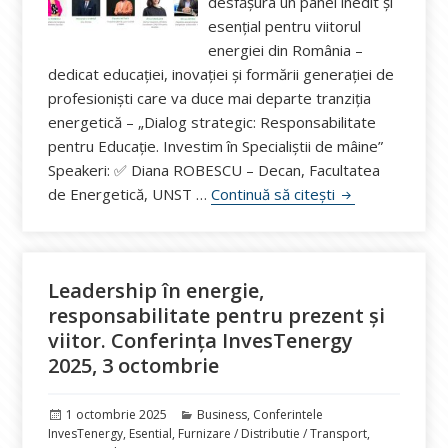
desfășura un panel inedit și
esențial pentru viitorul
energiei din România –
dedicat educației, inovației și formării generației de
profesioniști care va duce mai departe tranziția
energetică – „Dialog strategic: Responsabilitate
pentru Educație. Investim în Specialiștii de mâine”
Speakeri: ✅ Diana ROBESCU – Decan, Facultatea
Dialog strategic
de Energetică, UNST …
Continuă să citești
Leadership în energie,
responsabilitate pentru prezent și
viitor. Conferința InvesTenergy
2025, 3 octombrie
Publicat
Categorii
1 octombrie 2025
Business
,
Conferintele
pe
InvesTenergy
,
Esential
,
Furnizare / Distributie / Transport
,