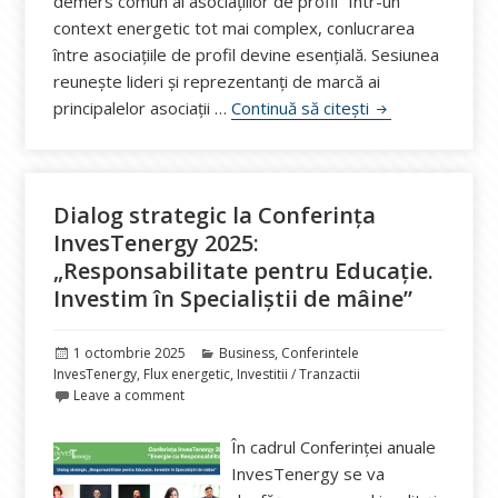
demers comun al asociațiilor de profil” Într-un
context energetic tot mai complex, conlucrarea
între asociațiile de profil devine esențială. Sesiunea
reunește lideri și reprezentanți de marcă ai
Vocea unită a i
principalelor asociații …
Continuă să citești
Dialog strategic la Conferința
InvesTenergy 2025:
„Responsabilitate pentru Educație.
Investim în Specialiștii de mâine”
Publicat
Categorii
1 octombrie 2025
Business
,
Conferintele
pe
InvesTenergy
,
Flux energetic
,
Investitii / Tranzactii
Leave a comment
În cadrul Conferinței anuale
InvesTenergy se va