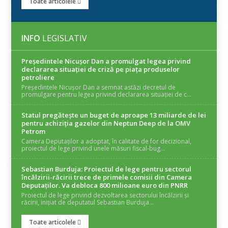
Toate articolele
INFO
LEGISLATIV
Președintele Nicuşor Dan a promulgat legea privind
declararea situaţiei de criză pe piaţa produselor
petroliere
Președintele Nicușor Dan a semnat astăzi decretul de
promulgare pentru legea privind declararea situației de c...
Statul pregătește un buget de aproape 13 miliarde de lei
pentru achiziția gazelor din Neptun Deep de la OMV
Petrom
Camera Deputaților a adoptat, în calitate de for decizional,
proiectul de lege privind unele măsuri fiscal-bug...
Sebastian Burduja: Proiectul de lege pentru sectorul
încălzirii-răcirii trece de primele comisii din Camera
Deputaților. Va debloca 800 milioane euro din PNRR
Proiectul de lege privind dezvoltarea sectorului încălzirii și
răcirii, inițiat de deputatul Sebastian Burduja...
Toate articolele