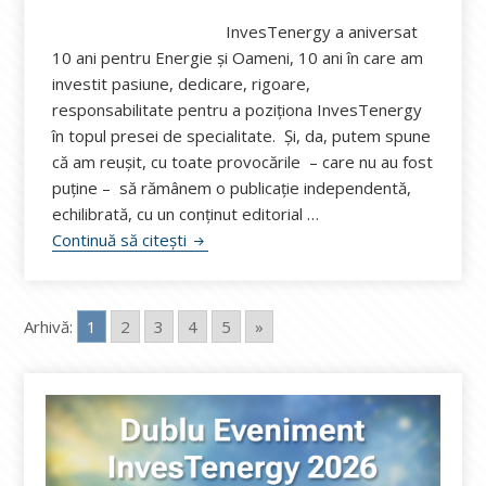
InvesTenergy a aniversat
10 ani pentru Energie și Oameni, 10 ani în care am
investit pasiune, dedicare, rigoare,
responsabilitate pentru a poziționa InvesTenergy
în topul presei de specialitate. Și, da, putem spune
că am reușit, cu toate provocările – care nu au fost
puține – să rămânem o publicație independentă,
echilibrată, cu un conținut editorial …
VIDEO Aniversar InvesTenergy – 10 ani p
Continuă să citești
Arhivă:
1
2
3
4
5
»