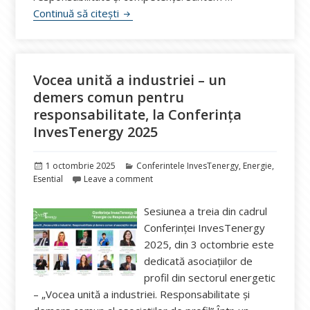
Punem RESPONSABILITATEA în lumină, la 
Continuă să citești
Vocea unită a industriei – un
demers comun pentru
responsabilitate, la Conferința
InvesTenergy 2025
Publicat
Categorii
1 octombrie 2025
Conferintele InvesTenergy
,
Energie
,
pe
Esential
Leave a comment
Sesiunea a treia din cadrul
Conferinței InvesTenergy
2025, din 3 octombrie este
dedicată asociațiilor de
profil din sectorul energetic
– „Vocea unită a industriei. Responsabilitate și