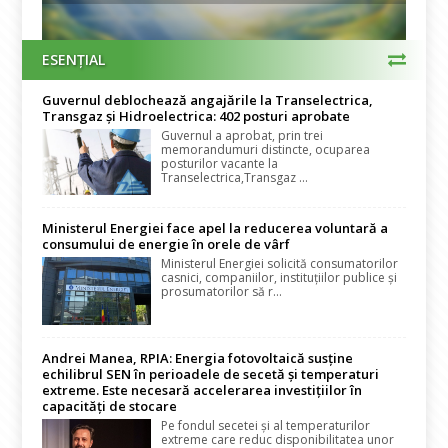
ESENȚIAL
Guvernul deblochează angajările la Transelectrica,
Transgaz și Hidroelectrica: 402 posturi aprobate
Guvernul a aprobat, prin trei
memorandumuri distincte, ocuparea
posturilor vacante la
Transelectrica,Transgaz ...
Ministerul Energiei face apel la reducerea voluntară a
consumului de energie în orele de vârf
Ministerul Energiei solicită consumatorilor
casnici, companiilor, instituțiilor publice și
prosumatorilor să r...
Andrei Manea, RPIA: Energia fotovoltaică susține
echilibrul SEN în perioadele de secetă și temperaturi
extreme. Este necesară accelerarea investițiilor în
capacități de stocare
Pe fondul secetei și al temperaturilor
extreme care reduc disponibilitatea unor