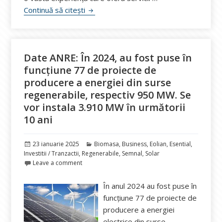
Recomandăm Ziua Energiei Brașov, pe 7 și
Continuă să citești
Date ANRE: În 2024, au fost puse în
funcțiune 77 de proiecte de
producere a energiei din surse
regenerabile, respectiv 950 MW. Se
vor instala 3.910 MW în următorii
10 ani
Publicat
Categorii
23 ianuarie 2025
Biomasa
,
Business
,
Eolian
,
Esential
,
pe
Investitii / Tranzactii
,
Regenerabile
,
Semnal
,
Solar
Leave a comment
În anul 2024 au fost puse în
funcțiune 77 de proiecte de
producere a energiei
electrice din surse