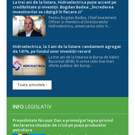
La trei ani de la listare, Hidroelectrica pune accent pe
credibilitate și investiții. Bogdan Badea: „Încrederea
investitorilor se câștigă în fiecare zi”
Pentru Bogdan Badea, Chief Investment
Officer și membru al Directoratului
Hidroelectrica, aniversarea celor tr...
Hidroelectrica, la 3 ani de la listare: randament agregat
de 141%, pe fondul unor investiții record
La trei ani de la listarea la Bursa de Valori
București (BVB), în urma celei mai mari
oferte publice din Europ...
Toate articolele
INFO
LEGISLATIV
Președintele Nicuşor Dan a promulgat legea privind
declararea situaţiei de criză pe piaţa produselor
petroliere