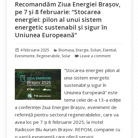
Recomandăm Ziua Energiei Brașov,
pe 7 și 8 februarie: “Stocarea
energiei: pilon al unui sistem
energetic sustenabil și sigur în
Uniunea Europeană”
Publicat
Categorii
4 februarie 2025
Biomasa
,
Energie
,
Eolian
,
Esential
,
pe
Evenimente
,
Regenerabile
,
Solar
Leave a comment
“Stocarea energiei: pilon al
unui sistem energetic
sustenabil și sigur în
Uniunea Europeană” este
tema celei de-a 13-a ediție
a conferinței Ziua Energiei Brașov, eveniment de
referință pentru sectorul regenerabilelor, care va
avea loc pe 7 și 8 februarie 2025, la Hotel
Radisson Blu Aurum Brașov. REPOM, companie cu
o vastă experiență care oferă servicii …