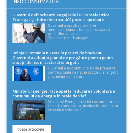
INFO
CONSUMATORI
Guvernul deblochează angajările la Transelectrica,
Transgaz și Hidroelectrica: 402 posturi aprobate
Guvernul a aprobat, prin trei
memorandumuri distincte, ocuparea
posturilor vacante la
Transelectrica,Transgaz ...
Bolojan: România nu este în pericol de blackout.
Guvernul a adoptat planul de pregătire pentru pentru
situații de risc în sectorul energetic
Guvernul a adoptat un plan de pregătire
pentru situații de risc în sectorul energetic
și va înființa un Centru...
Ministerul Energiei face apel la reducerea voluntară a
consumului de energie în orele de vârf
Ministerul Energiei solicită consumatorilor
casnici, companiilor, instituțiilor publice și
prosumatorilor să r...
Toate articolele