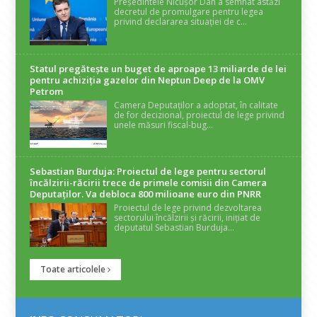
Președintele Nicușor Dan a semnat astăzi
decretul de promulgare pentru legea
privind declararea situației de c...
Statul pregătește un buget de aproape 13 miliarde de lei
pentru achiziția gazelor din Neptun Deep de la OMV
Petrom
Camera Deputaților a adoptat, în calitate
de for decizional, proiectul de lege privind
unele măsuri fiscal-bug...
Sebastian Burduja: Proiectul de lege pentru sectorul
încălzirii-răcirii trece de primele comisii din Camera
Deputaților. Va debloca 800 milioane euro din PNRR
Proiectul de lege privind dezvoltarea
sectorului încălzirii și răcirii, inițiat de
deputatul Sebastian Burduja...
Toate articolele