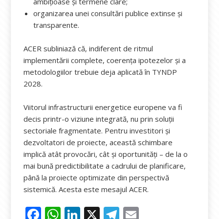
ambițioase și termene clare;
organizarea unei consultări publice extinse și
transparente.
ACER subliniază că, indiferent de ritmul
implementării complete, coerența ipotezelor și a
metodologiilor trebuie deja aplicată în TYNDP
2028.
Viitorul infrastructurii energetice europene va fi
decis printr-o viziune integrată, nu prin soluții
sectoriale fragmentate. Pentru investitori și
dezvoltatori de proiecte, această schimbare
implică atât provocări, cât și oportunități – de la o
mai bună predictibilitate a cadrului de planificare,
până la proiecte optimizate din perspectivă
sistemică. Acesta este mesajul ACER.
F
W
Li
X
T
E