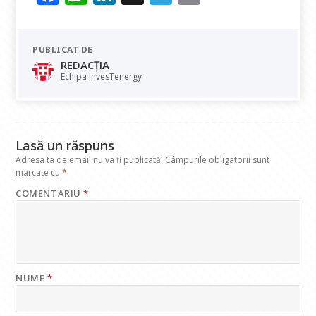
ac
h
n
el
m
e
at
k
e
ai
PUBLICAT DE
b
s
e
gr
l
REDACȚIA
o
A
dI
a
Echipa InvesTenergy
o
p
n
m
k
p
Lasă un răspuns
Adresa ta de email nu va fi publicată.
Câmpurile obligatorii sunt
marcate cu
*
COMENTARIU
*
NUME
*