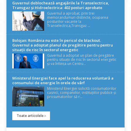
Guvernul deblochează angajările la Transelectrica,
Transgaz și Hidroelectrica: 402 posturi aprobate
Guvernul a aprobat, prin trei
memorandumuri distincte, ocuparea
posturilor vacante la
Transelectrica,Transgaz ...
Bolojan: România nu este în pericol de blackout.
Guvernul a adoptat planul de pregătire pentru pentru
situații de risc în sectorul energetic
Guvernul a adoptat un plan de pregătire
pentru situații de risc în sectorul energetic
și va înființa un Centru...
Ministerul Energiei face apel la reducerea voluntară a
consumului de energie în orele de vârf
Ministerul Energiei solicită consumatorilor
casnici, companiilor, instituțiilor publice și
prosumatorilor să r...
Toate articolele