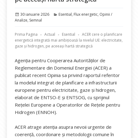
Publicat
Categorii
30 ianuarie 2026
Esential
,
Flux energetic
,
Opinii /
pe
Analize
,
Semnal
Prima Pagina
Actual
Esential
ACER cere o planificare
energetică integrată mai ambițioasă la nivelul UE: electricitate,
gaze și hidrogen, pe aceeași hartă strategică
Agenția pentru Cooperarea Autorităților de
Reglementare din Domeniul Energiei (ACER) a
publicat recent Opinia sa privind raportul referitor
la modelul integrat de planificare a infrastructurii
europene pentru electricitate, gaze și hidrogen,
elaborat de ENTSO-E și ENTSOG, cu sprijinul
Rețelei Europene a Operatorilor de Rețele pentru
Hidrogen (ENNOH).
ACER atrage atenția asupra nevoii urgente de
coerență, coordonare și metodologii comune în