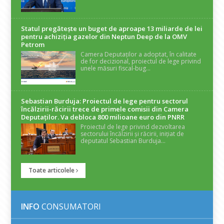
Statul pregătește un buget de aproape 13 miliarde de lei
pentru achiziția gazelor din Neptun Deep de la OMV
Petrom
Camera Deputaților a adoptat, în calitate
de for decizional, proiectul de lege privind
unele măsuri fiscal-bug...
Sebastian Burduja: Proiectul de lege pentru sectorul
încălzirii-răcirii trece de primele comisii din Camera
Deputaților. Va debloca 800 milioane euro din PNRR
Proiectul de lege privind dezvoltarea
sectorului încălzirii și răcirii, inițiat de
deputatul Sebastian Burduja...
Toate articolele
INFO
CONSUMATORI