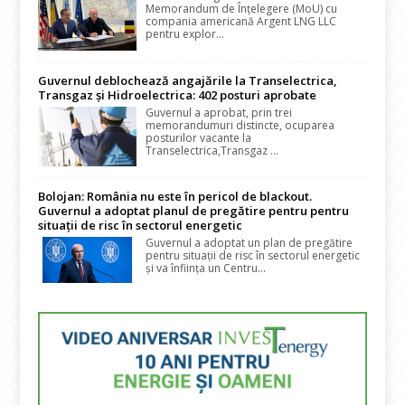
Memorandum de Înțelegere (MoU) cu
compania americană Argent LNG LLC
pentru explor...
Guvernul deblochează angajările la Transelectrica,
Transgaz și Hidroelectrica: 402 posturi aprobate
Guvernul a aprobat, prin trei
memorandumuri distincte, ocuparea
posturilor vacante la
Transelectrica,Transgaz ...
Bolojan: România nu este în pericol de blackout.
Guvernul a adoptat planul de pregătire pentru pentru
situații de risc în sectorul energetic
Guvernul a adoptat un plan de pregătire
pentru situații de risc în sectorul energetic
și va înființa un Centru...