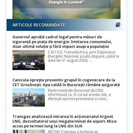
ARTICOLE RECOMANDATE
Guvernul aprobă cadrul legal pentru măsuri de
siguranță pe piața de energie: limitarea consumului,
doar ultimă soluție și fără impact asupra populației
C.N.T.E.E. Transelectrica, prin Dispecerul
Energetic Național, poată dispune, până la
data de 31 august 2026, ...
Canicula oprește preventiv grupul în cogenerare de la
CET Grozăvești. Apa caldă în București rămâne asigurată
Electrocentrale București (ELCEN)
informează că, în cursul acestei zile, a
efectuat oprirea preventivă și cont...
Transgaz analizează intrarea în acționariatul Argent
LNG, dezvoltatorul unui megaterminal de export. Miza:
acces pe termen lung la LNG din SUA
SNTGN Transgaz a încheiat un