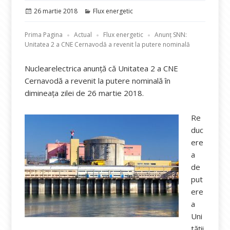
Publicat
Categorii
26 martie 2018
Flux energetic
pe
Prima Pagina
Actual
Flux energetic
Anunț SNN:
Unitatea 2 a CNE Cernavodă a revenit la putere nominală
Nuclearelectrica anunță că Unitatea 2 a CNE
Cernavodă a revenit la putere nominală în
dimineața zilei de 26 martie 2018.
Re
duc
ere
a
de
put
ere
a
Uni
tății