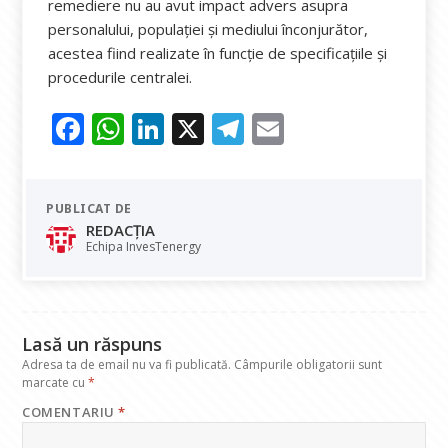
remediere nu au avut impact advers asupra
personalului, populației și mediului înconjurător,
acestea fiind realizate în funcție de specificațiile și
procedurile centralei.
F
W
Li
X
T
E
ac
h
n
el
m
e
at
k
e
ai
PUBLICAT DE
b
s
e
gr
l
REDACȚIA
o
A
dI
a
Echipa InvesTenergy
o
p
n
m
k
p
Lasă un răspuns
Adresa ta de email nu va fi publicată.
Câmpurile obligatorii sunt
marcate cu
*
COMENTARIU
*