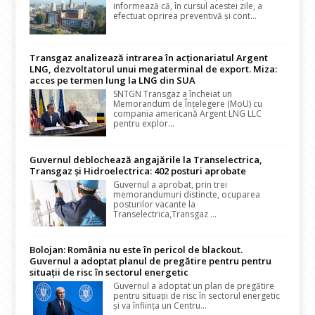
informează că, în cursul acestei zile, a
efectuat oprirea preventivă și cont...
Transgaz analizează intrarea în acționariatul Argent
LNG, dezvoltatorul unui megaterminal de export. Miza:
acces pe termen lung la LNG din SUA
SNTGN Transgaz a încheiat un
Memorandum de Înțelegere (MoU) cu
compania americană Argent LNG LLC
pentru explor...
Guvernul deblochează angajările la Transelectrica,
Transgaz și Hidroelectrica: 402 posturi aprobate
Guvernul a aprobat, prin trei
memorandumuri distincte, ocuparea
posturilor vacante la
Transelectrica,Transgaz ...
Bolojan: România nu este în pericol de blackout.
Guvernul a adoptat planul de pregătire pentru pentru
situații de risc în sectorul energetic
Guvernul a adoptat un plan de pregătire
pentru situații de risc în sectorul energetic
și va înființa un Centru...