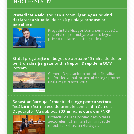
INFO
LEGISLATIV
Președintele Nicuşor Dan a promulgat legea privind
declararea situaţiei de criză pe piaţa produselor
petroliere
Președintele Nicușor Dan a semnat astăzi
decretul de promulgare pentru legea
privind declararea situației de c...
Statul pregătește un buget de aproape 13 miliarde de lei
pentru achiziția gazelor din Neptun Deep de la OMV
Petrom
Camera Deputaților a adoptat, în calitate
de for decizional, proiectul de lege privind
unele măsuri fiscal-bug...
Sebastian Burduja: Proiectul de lege pentru sectorul
încălzirii-răcirii trece de primele comisii din Camera
Deputaților. Va debloca 800 milioane euro din PNRR
Proiectul de lege privind dezvoltarea
sectorului încălzirii și răcirii, inițiat de
deputatul Sebastian Burduja...