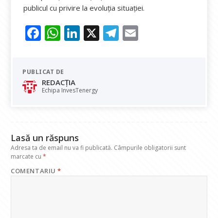
publicul cu privire la evoluția situației.
F
W
Li
X
T
E
ac
h
n
el
m
e
at
k
e
ai
PUBLICAT DE
b
s
e
gr
l
REDACȚIA
o
A
dI
a
Echipa InvesTenergy
o
p
n
m
k
p
Lasă un răspuns
Adresa ta de email nu va fi publicată.
Câmpurile obligatorii sunt
marcate cu
*
COMENTARIU
*