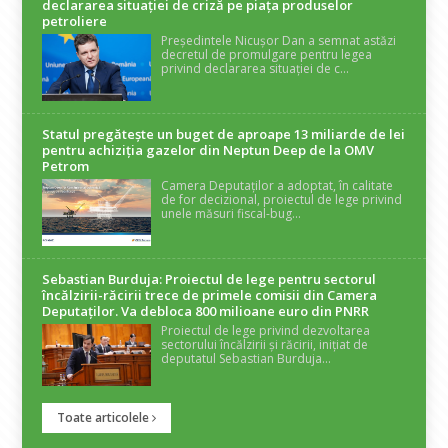
declararea situaţiei de criză pe piaţa produselor
petroliere
Președintele Nicușor Dan a semnat astăzi
decretul de promulgare pentru legea
privind declararea situației de c...
Statul pregătește un buget de aproape 13 miliarde de lei
pentru achiziția gazelor din Neptun Deep de la OMV
Petrom
Camera Deputaților a adoptat, în calitate
de for decizional, proiectul de lege privind
unele măsuri fiscal-bug...
Sebastian Burduja: Proiectul de lege pentru sectorul
încălzirii-răcirii trece de primele comisii din Camera
Deputaților. Va debloca 800 milioane euro din PNRR
Proiectul de lege privind dezvoltarea
sectorului încălzirii și răcirii, inițiat de
deputatul Sebastian Burduja...
Toate articolele