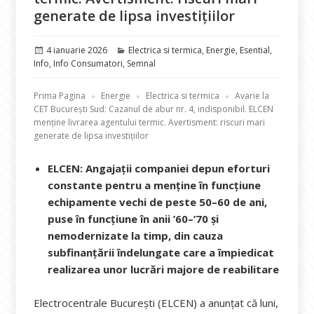
generate de lipsa investițiilor
Publicat
Categorii
4 ianuarie 2026
Electrica si termica
,
Energie
,
Esential
,
pe
Info
,
Info Consumatori
,
Semnal
Prima Pagina
Energie
Electrica si termica
Avarie la
CET București Sud: Cazanul de abur nr. 4, indisponibil. ELCEN
menține livrarea agentului termic. Avertisment: riscuri mari
generate de lipsa investițiilor
ELCEN: Angajații companiei depun eforturi
constante pentru a menține în funcțiune
echipamente vechi de peste 50–60 de ani,
puse în funcțiune în anii ’60–’70 și
nemodernizate la timp, din cauza
subfinanțării îndelungate care a împiedicat
realizarea unor lucrări majore de reabilitare
Electrocentrale București (ELCEN) a anunțat că luni,