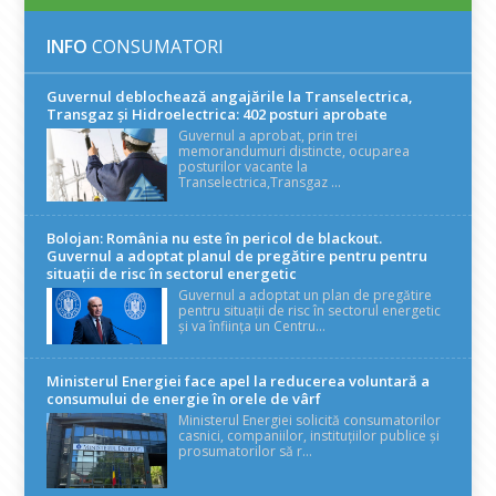
INFO
CONSUMATORI
Guvernul deblochează angajările la Transelectrica,
Transgaz și Hidroelectrica: 402 posturi aprobate
Guvernul a aprobat, prin trei
memorandumuri distincte, ocuparea
posturilor vacante la
Transelectrica,Transgaz ...
Bolojan: România nu este în pericol de blackout.
Guvernul a adoptat planul de pregătire pentru pentru
situații de risc în sectorul energetic
Guvernul a adoptat un plan de pregătire
pentru situații de risc în sectorul energetic
și va înființa un Centru...
Ministerul Energiei face apel la reducerea voluntară a
consumului de energie în orele de vârf
Ministerul Energiei solicită consumatorilor
casnici, companiilor, instituțiilor publice și
prosumatorilor să r...