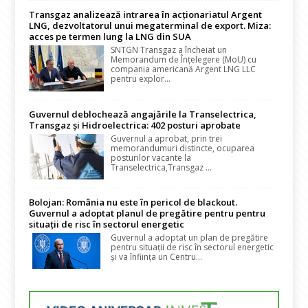
Transgaz analizează intrarea în acționariatul Argent
LNG, dezvoltatorul unui megaterminal de export. Miza:
acces pe termen lung la LNG din SUA
SNTGN Transgaz a încheiat un
Memorandum de Înțelegere (MoU) cu
compania americană Argent LNG LLC
pentru explor...
Guvernul deblochează angajările la Transelectrica,
Transgaz și Hidroelectrica: 402 posturi aprobate
Guvernul a aprobat, prin trei
memorandumuri distincte, ocuparea
posturilor vacante la
Transelectrica,Transgaz ...
Bolojan: România nu este în pericol de blackout.
Guvernul a adoptat planul de pregătire pentru pentru
situații de risc în sectorul energetic
Guvernul a adoptat un plan de pregătire
pentru situații de risc în sectorul energetic
și va înființa un Centru...