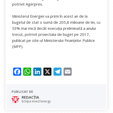
potrivit Agerpres.
Ministerul Energiei va primi în acest an de la
bugetul de stat o sumă de 205,8 milioane de lei, cu
53% mai mică decât execuția preliminată a anului
trecut, potrivit proiectului de buget pe 2017,
publicat pe site-ul Ministerului Finanțelor Publice
(MFP).
F
W
Li
X
T
E
ac
h
n
el
m
e
at
k
e
ai
PUBLICAT DE
b
s
e
gr
l
REDACȚIA
o
A
dI
a
Echipa InvesTenergy
o
p
n
m