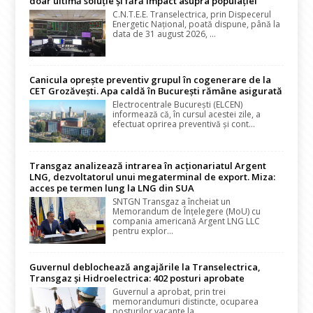
doar ultimă soluție și fără impact asupra populației
C.N.T.E.E. Transelectrica, prin Dispecerul
Energetic Național, poată dispune, până la
data de 31 august 2026, ...
Canicula oprește preventiv grupul în cogenerare de la
CET Grozăvești. Apa caldă în București rămâne asigurată
Electrocentrale București (ELCEN)
informează că, în cursul acestei zile, a
efectuat oprirea preventivă și cont...
Transgaz analizează intrarea în acționariatul Argent
LNG, dezvoltatorul unui megaterminal de export. Miza:
acces pe termen lung la LNG din SUA
SNTGN Transgaz a încheiat un
Memorandum de Înțelegere (MoU) cu
compania americană Argent LNG LLC
pentru explor...
Guvernul deblochează angajările la Transelectrica,
Transgaz și Hidroelectrica: 402 posturi aprobate
Guvernul a aprobat, prin trei
memorandumuri distincte, ocuparea
posturilor vacante la