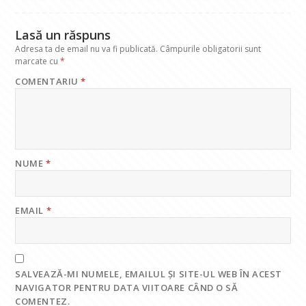
k
p
Lasă un răspuns
Adresa ta de email nu va fi publicată.
Câmpurile obligatorii sunt
marcate cu
*
COMENTARIU
*
NUME
*
EMAIL
*
SALVEAZĂ-MI NUMELE, EMAILUL ȘI SITE-UL WEB ÎN ACEST
NAVIGATOR PENTRU DATA VIITOARE CÂND O SĂ
COMENTEZ.