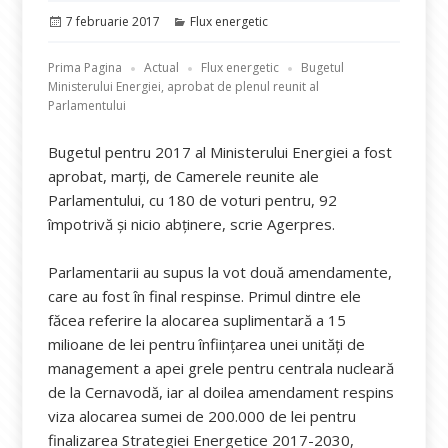
Publicat
Categorii
7 februarie 2017
Flux energetic
pe
Prima Pagina
Actual
Flux energetic
Bugetul
Ministerului Energiei, aprobat de plenul reunit al
Parlamentului
Bugetul pentru 2017 al Ministerului Energiei a fost
aprobat, marți, de Camerele reunite ale
Parlamentului, cu 180 de voturi pentru, 92
împotrivă și nicio abținere, scrie Agerpres.
Parlamentarii au supus la vot două amendamente,
care au fost în final respinse. Primul dintre ele
făcea referire la alocarea suplimentară a 15
milioane de lei pentru înființarea unei unități de
management a apei grele pentru centrala nucleară
de la Cernavodă, iar al doilea amendament respins
viza alocarea sumei de 200.000 de lei pentru
finalizarea Strategiei Energetice 2017-2030,