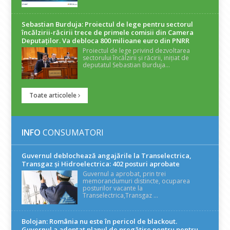
Sebastian Burduja: Proiectul de lege pentru sectorul
încălzirii-răcirii trece de primele comisii din Camera
Deputaților. Va debloca 800 milioane euro din PNRR
Proiectul de lege privind dezvoltarea
sectorului încălzirii și răcirii, inițiat de
deputatul Sebastian Burduja...
Toate articolele
INFO
CONSUMATORI
Guvernul deblochează angajările la Transelectrica,
Transgaz și Hidroelectrica: 402 posturi aprobate
Guvernul a aprobat, prin trei
memorandumuri distincte, ocuparea
posturilor vacante la
Transelectrica,Transgaz ...
Bolojan: România nu este în pericol de blackout.
Guvernul a adoptat planul de pregătire pentru pentru