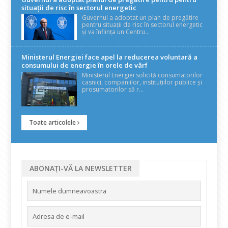
situații de risc în sectorul energetic
Guvernul a adoptat un plan de pregătire
pentru situații de risc în sectorul energetic
și va înființa un Centru...
Ministerul Energiei face apel la reducerea voluntară a
consumului de energie în orele de vârf
Ministerul Energiei solicită consumatorilor
casnici, companiilor, instituțiilor publice și
prosumatorilor să r...
Toate articolele
ABONAȚI-VĂ LA NEWSLETTER