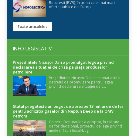
București (BVB), în urma celei mai mari
oferte publice din Europ...
Toate articolele
INFO
LEGISLATIV
Președintele Nicuşor Dan a promulgat legea privind
declararea situaţiei de criză pe piaţa produselor
petroliere
Președintele Nicușor Dan a semnat astăzi
decretul de promulgare pentru legea
privind declararea situației de c...
Statul pregătește un buget de aproape 13 miliarde de lei
pentru achiziția gazelor din Neptun Deep de la OMV
Petrom
Camera Deputaților a adoptat, în calitate
de for decizional, proiectul de lege privind
unele măsuri fiscal-bug...