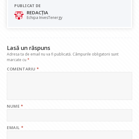
e
at
k
e
ai
PUBLICAT DE
b
s
e
gr
l
REDACȚIA
o
A
dI
a
Echipa InvesTenergy
o
p
n
m
k
p
Lasă un răspuns
Adresa ta de email nu va fi publicată.
Câmpurile obligatorii sunt
marcate cu
*
COMENTARIU
*
NUME
*
EMAIL
*