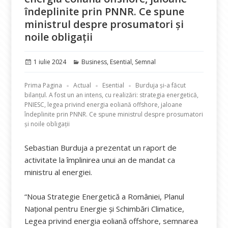
îndeplinite prin PNNR. Ce spune
ministrul despre prosumatori și
noile obligații
Publicat
Categorii
1 iulie 2024
Business
,
Esential
,
Semnal
pe
Prima Pagina
Actual
Esential
Burduja și-a făcut
bilanțul. A fost un an intens, cu realizări: strategia energetică,
PNIESC, legea privind energia eoliană offshore, jaloane
îndeplinite prin PNNR. Ce spune ministrul despre prosumatori
și noile obligații
Sebastian Burduja a prezentat un raport de
activitate la împlinirea unui an de mandat ca
ministru al energiei.
“Noua Strategie Energetică a României, Planul
Național pentru Energie și Schimbări Climatice,
Legea privind energia eoliană offshore, semnarea