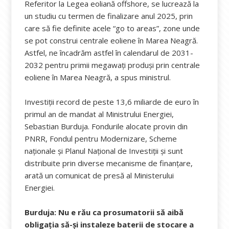
Referitor la Legea eoliană offshore, se lucrează la
un studiu cu termen de finalizare anul 2025, prin
care să fie definite acele “go to areas”, zone unde
se pot construi centrale eoliene în Marea Neagră.
Astfel, ne încadrăm astfel în calendarul de 2031-
2032 pentru primii megawaţi produşi prin centrale
eoliene în Marea Neagră, a spus ministrul.
Investiții record de peste 13,6 miliarde de euro în
primul an de mandat al Ministrului Energiei,
Sebastian Burduja. Fondurile alocate provin din
PNRR, Fondul pentru Modernizare, Scheme
naționale și Planul Național de Investiții și sunt
distribuite prin diverse mecanisme de finanțare,
arată un comunicat de presă al Ministerului
Energiei.
Burduja: Nu e rău ca prosumatorii să aibă
obligația să-şi instaleze baterii de stocare a