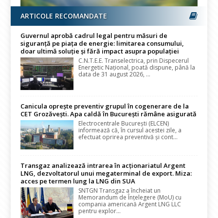
ARTICOLE RECOMANDATE
Guvernul aprobă cadrul legal pentru măsuri de
siguranță pe piața de energie: limitarea consumului,
doar ultimă soluție și fără impact asupra populației
C.N.T.E.E. Transelectrica, prin Dispecerul
Energetic Național, poată dispune, până la
data de 31 august 2026, ...
Canicula oprește preventiv grupul în cogenerare de la
CET Grozăvești. Apa caldă în București rămâne asigurată
Electrocentrale București (ELCEN)
informează că, în cursul acestei zile, a
efectuat oprirea preventivă și cont...
Transgaz analizează intrarea în acționariatul Argent
LNG, dezvoltatorul unui megaterminal de export. Miza:
acces pe termen lung la LNG din SUA
SNTGN Transgaz a încheiat un
Memorandum de Înțelegere (MoU) cu
compania americană Argent LNG LLC
pentru explor...