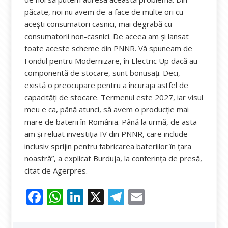
păcate, noi nu avem de-a face de multe ori cu
aceşti consumatori casnici, mai degrabă cu
consumatorii non-casnici. De aceea am şi lansat
toate aceste scheme din PNNR. Vă spuneam de
Fondul pentru Modernizare, în Electric Up dacă au
componentă de stocare, sunt bonusaţi. Deci,
există o preocupare pentru a încuraja astfel de
capacităţi de stocare. Termenul este 2027, iar visul
meu e ca, până atunci, să avem o producţie mai
mare de baterii în România. Până la urmă, de asta
am şi reluat investiţia IV din PNNR, care include
inclusiv sprijin pentru fabricarea bateriilor în ţara
noastră”, a explicat Burduja, la conferința de presă,
citat de Agerpres.
F
W
Li
X
T
E
ac
h
n
el
m