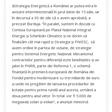
âStrategia Energetică a României ar putea intra în
avizare interministerială în jurul datei de 15 iulie, iar
în decursul a 30 de zile să o avem aprobată, a
precizat Burduja. “În paralel, suntem în discuţii cu
Comisia Europeană pe Planul Naţional Integrat
Energie şi Schimbări Climatice şi ne dorim să
finalizăm cât mai rapid şi Strategia şi PNIESC, să
avem ordine în partea de viziune, de strategie
pentru Sistemul Energetic Naţional. Mecanismul
contractelor pentru diferenţă este bineînţeles şi un
jalon în PNRR, parte din Reforma 1, o schemă
finanţată în premieră europeană de România din
Fondul pentru modernizare cu trei miliarde de euro
şi unde ne pregătim de lansarea procedurilor de
licitaţie pentru prima rundă anul acesta, urmând a
doua pentru anul viitor. În total. vor fi 5.000 de
megawaţi solari şi eolian”, a anunțat ministrul.