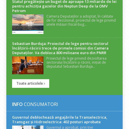
Statul pregătește un buget de aproape 13 miliarde de lei
pentru achiziția gazelor din Neptun Deep de la OMV
Petrom
Camera Deputaților a adoptat, în calitate
de for decizional, proiectul de lege privind
unele măsuri fiscal-bug...
Sebastian Burduja: Proiectul de lege pentru sectorul
încălzirii-răcirii trece de primele comisii din Camera
Deputaților. Va debloca 800 milioane euro din PNRR
Proiectul de lege privind dezvoltarea
sectorului încălzirii și răcirii, inițiat de
deputatul Sebastian Burduja...
Toate articolele
INFO
CONSUMATORI
Guvernul deblochează angajările la Transelectrica,
Transgaz și Hidroelectrica: 402 posturi aprobate
Guvernul a aprobat, prin trei