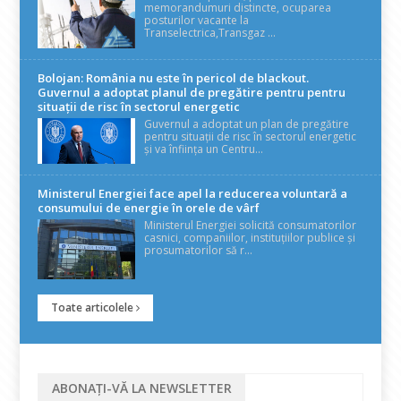
memorandumuri distincte, ocuparea
posturilor vacante la
Transelectrica,Transgaz ...
Bolojan: România nu este în pericol de blackout.
Guvernul a adoptat planul de pregătire pentru pentru
situații de risc în sectorul energetic
Guvernul a adoptat un plan de pregătire
pentru situații de risc în sectorul energetic
și va înființa un Centru...
Ministerul Energiei face apel la reducerea voluntară a
consumului de energie în orele de vârf
Ministerul Energiei solicită consumatorilor
casnici, companiilor, instituțiilor publice și
prosumatorilor să r...
Toate articolele
ABONAȚI-VĂ LA NEWSLETTER