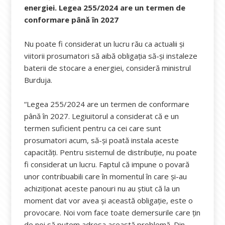
energiei. Legea 255/2024 are un termen de
conformare până în 2027
Nu poate fi considerat un lucru rău ca actualii și
viitorii prosumatori să aibă obligația să-şi instaleze
baterii de stocare a energiei, consideră ministrul
Burduja.
“Legea 255/2024 are un termen de conformare
până în 2027. Legiuitorul a considerat că e un
termen suficient pentru ca cei care sunt
prosumatori acum, să-şi poată instala aceste
capacităţi. Pentru sistemul de distribuţie, nu poate
fi considerat un lucru. Faptul că impune o povară
unor contribuabili care în momentul în care şi-au
achiziţionat aceste panouri nu au ştiut că la un
moment dat vor avea şi această obligaţie, este o
provocare. Noi vom face toate demersurile care ţin
de noi să putem adresa această problemă. Din