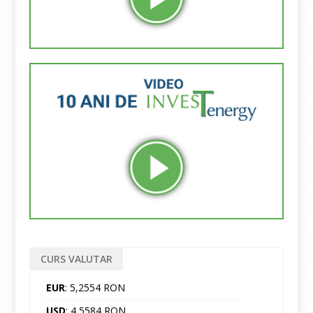
CURS VALUTAR
EUR
: 5,2554 RON
USD
: 4,5584 RON