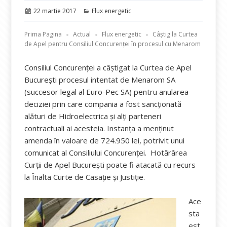
Publicat
Categorii
22 martie 2017
Flux energetic
pe
Prima Pagina
Actual
Flux energetic
Câștig la Curtea
de Apel pentru Consiliul Concurenței în procesul cu Menarom
Consiliul Concurenţei a câştigat la Curtea de Apel
Bucureşti procesul intentat de Menarom SA
(succesor legal al Euro-Pec SA) pentru anularea
deciziei prin care compania a fost sancţionată
alături de Hidroelectrica şi alţi parteneri
contractuali ai acesteia. Instanţa a menţinut
amenda în valoare de 724.950 lei, potrivit unui
comunicat al Consiliului Concurenţei. Hotărârea
Curţii de Apel Bucureşti poate fi atacată cu recurs
la Înalta Curte de Casaţie şi Justiţie.
Ace
sta
est