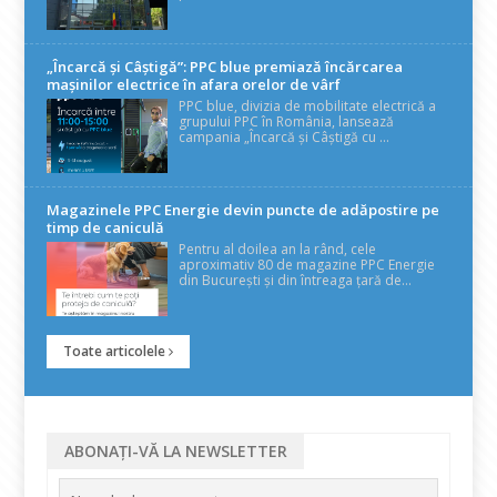
„Încarcă și Câștigă”: PPC blue premiază încărcarea
mașinilor electrice în afara orelor de vârf
PPC blue, divizia de mobilitate electrică a
grupului PPC în România, lansează
campania „Încarcă și Câștigă cu ...
Magazinele PPC Energie devin puncte de adăpostire pe
timp de caniculă
Pentru al doilea an la rând, cele
aproximativ 80 de magazine PPC Energie
din București și din întreaga țară de...
Toate articolele
ABONAȚI-VĂ LA NEWSLETTER