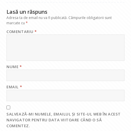
k
p
Lasă un răspuns
Adresa ta de email nu va fi publicată.
Câmpurile obligatorii sunt
marcate cu
*
COMENTARIU
*
NUME
*
EMAIL
*
SALVEAZĂ-MI NUMELE, EMAILUL ȘI SITE-UL WEB ÎN ACEST
NAVIGATOR PENTRU DATA VIITOARE CÂND O SĂ
COMENTEZ.