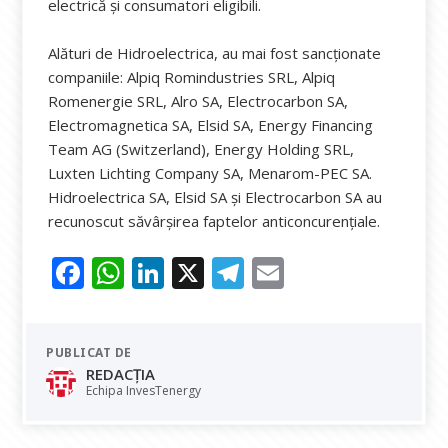
electrică şi consumatori eligibili.
Alături de Hidroelectrica, au mai fost sancţionate
companiile: Alpiq Romindustries SRL, Alpiq
Romenergie SRL, Alro SA, Electrocarbon SA,
Electromagnetica SA, Elsid SA, Energy Financing
Team AG (Switzerland), Energy Holding SRL,
Luxten Lichting Company SA, Menarom-PEC SA.
Hidroelectrica SA, Elsid SA şi Electrocarbon SA au
recunoscut săvârşirea faptelor anticoncurenţiale.
F
W
Li
X
T
E
ac
h
n
el
m
e
at
k
e
ai
PUBLICAT DE
b
s
e
gr
l
REDACȚIA
o
A
dI
a
Echipa InvesTenergy
o
p
n
m