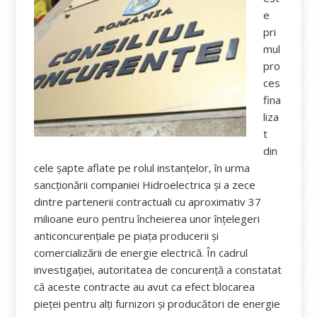
e
pri
mul
pro
ces
fina
liza
t
din
cele şapte aflate pe rolul instanţelor, în urma
sancţionării companiei Hidroelectrica şi a zece
dintre partenerii contractuali cu aproximativ 37
milioane euro pentru încheierea unor înţelegeri
anticoncurenţiale pe piaţa producerii şi
comercializării de energie electrică. În cadrul
investigaţiei, autoritatea de concurenţă a constatat
că aceste contracte au avut ca efect blocarea
pieţei pentru alţi furnizori şi producători de energie