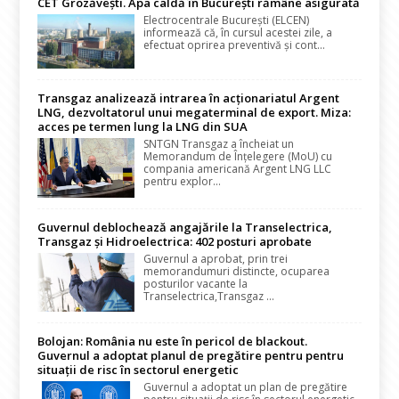
CET Grozăvești. Apa caldă în București rămâne asigurată
Electrocentrale București (ELCEN)
informează că, în cursul acestei zile, a
efectuat oprirea preventivă și cont...
Transgaz analizează intrarea în acționariatul Argent
LNG, dezvoltatorul unui megaterminal de export. Miza:
acces pe termen lung la LNG din SUA
SNTGN Transgaz a încheiat un
Memorandum de Înțelegere (MoU) cu
compania americană Argent LNG LLC
pentru explor...
Guvernul deblochează angajările la Transelectrica,
Transgaz și Hidroelectrica: 402 posturi aprobate
Guvernul a aprobat, prin trei
memorandumuri distincte, ocuparea
posturilor vacante la
Transelectrica,Transgaz ...
Bolojan: România nu este în pericol de blackout.
Guvernul a adoptat planul de pregătire pentru pentru
situații de risc în sectorul energetic
Guvernul a adoptat un plan de pregătire