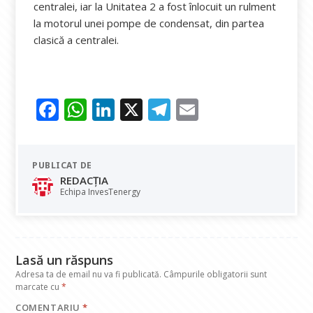
centralei, iar la Unitatea 2 a fost înlocuit un rulment
la motorul unei pompe de condensat, din partea
clasică a centralei.
F
W
Li
X
T
E
ac
h
n
el
m
e
at
k
e
ai
PUBLICAT DE
b
s
e
gr
l
REDACȚIA
o
A
dI
a
Echipa InvesTenergy
o
p
n
m
k
p
Lasă un răspuns
Adresa ta de email nu va fi publicată.
Câmpurile obligatorii sunt
marcate cu
*
COMENTARIU
*