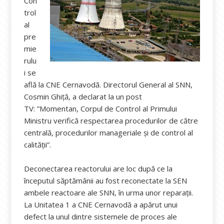
Con
trol
al
pre
mie
rulu
i se
află la CNE Cernavodă. Directorul General al SNN,
Cosmin Ghiță, a declarat la un post
TV: ”Momentan, Corpul de Control al Primului
Ministru verifică respectarea procedurilor de către
centrală, procedurilor manageriale și de control al
calității”.
Deconectarea reactorului are loc după ce la
începutul săptămânii au fost reconectate la SEN
ambele reactoare ale SNN, în urma unor reparații.
La Unitatea 1 a CNE Cernavodă a apărut unui
defect la unul dintre sistemele de proces ale