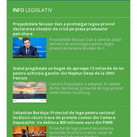
INFO
LEGISLATIV
Președintele Nicuşor Dan a promulgat legea privind
declararea situaţiei de criză pe piaţa produselor
petroliere
Președintele Nicușor Dan a semnat astăzi
decretul de promulgare pentru legea
privind declararea situației de c...
Statul pregătește un buget de aproape 13 miliarde de lei
pentru achiziția gazelor din Neptun Deep de la OMV
Petrom
Camera Deputaților a adoptat, în calitate
de for decizional, proiectul de lege privind
unele măsuri fiscal-bug...
Sebastian Burduja: Proiectul de lege pentru sectorul
încălzirii-răcirii trece de primele comisii din Camera
Deputaților. Va debloca 800 milioane euro din PNRR
Proiectul de lege privind dezvoltarea
sectorului încălzirii și răcirii, inițiat de
deputatul Sebastian Burduja...