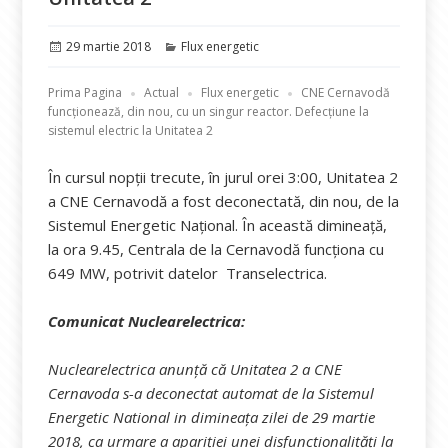
Publicat
Categorii
29 martie 2018
Flux energetic
pe
Prima Pagina
Actual
Flux energetic
CNE Cernavodă
funcționează, din nou, cu un singur reactor. Defecțiune la
sistemul electric la Unitatea 2
În cursul nopții trecute, în jurul orei 3:00, Unitatea 2
a CNE Cernavodă a fost deconectată, din nou, de la
Sistemul Energetic Național. În această dimineață,
la ora 9.45, Centrala de la Cernavodă funcționa cu
649 MW, potrivit datelor Transelectrica.
Comunicat Nuclearelectrica:
Nuclearelectrica anunță că Unitatea 2 a CNE
Cernavoda s-a deconectat automat de la Sistemul
Energetic National in dimineața zilei de 29 martie
2018, ca urmare a apariției unei disfunctionalități la