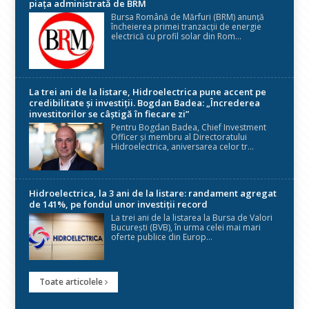
piața administrată de BRM
Bursa Română de Mărfuri (BRM) anunță
încheierea primei tranzacții de energie
electrică cu profil solar din Rom...
La trei ani de la listare, Hidroelectrica pune accent pe
credibilitate și investiții. Bogdan Badea: „Încrederea
investitorilor se câștigă în fiecare zi”
Pentru Bogdan Badea, Chief Investment
Officer și membru al Directoratului
Hidroelectrica, aniversarea celor tr...
Hidroelectrica, la 3 ani de la listare: randament agregat
de 141%, pe fondul unor investiții record
La trei ani de la listarea la Bursa de Valori
București (BVB), în urma celei mai mari
oferte publice din Europ...
Toate articolele