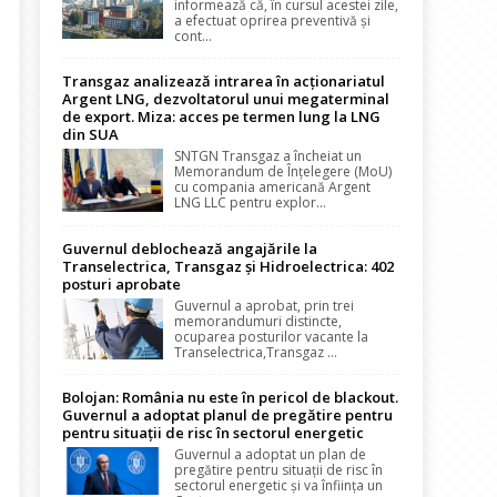
informează că, în cursul acestei zile,
a efectuat oprirea preventivă și
cont...
Transgaz analizează intrarea în acționariatul
Argent LNG, dezvoltatorul unui megaterminal
de export. Miza: acces pe termen lung la LNG
din SUA
SNTGN Transgaz a încheiat un
Memorandum de Înțelegere (MoU)
cu compania americană Argent
LNG LLC pentru explor...
Guvernul deblochează angajările la
Transelectrica, Transgaz și Hidroelectrica: 402
posturi aprobate
Guvernul a aprobat, prin trei
memorandumuri distincte,
ocuparea posturilor vacante la
Transelectrica,Transgaz ...
Bolojan: România nu este în pericol de blackout.
Guvernul a adoptat planul de pregătire pentru
pentru situații de risc în sectorul energetic
Guvernul a adoptat un plan de
pregătire pentru situații de risc în
sectorul energetic și va înființa un