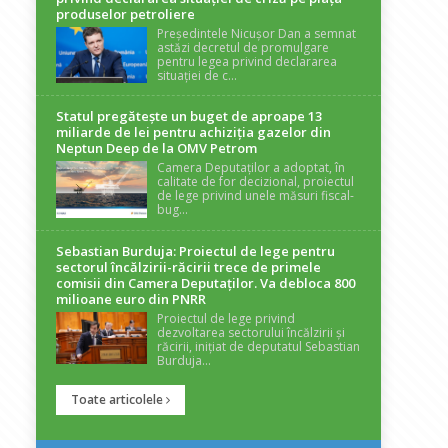
produselor petroliere
Președintele Nicușor Dan a semnat
astăzi decretul de promulgare
pentru legea privind declararea
situației de c...
Statul pregătește un buget de aproape 13
miliarde de lei pentru achiziția gazelor din
Neptun Deep de la OMV Petrom
Camera Deputaților a adoptat, în
calitate de for decizional, proiectul
de lege privind unele măsuri fiscal-
bug...
Sebastian Burduja: Proiectul de lege pentru
sectorul încălzirii-răcirii trece de primele
comisii din Camera Deputaților. Va debloca 800
milioane euro din PNRR
Proiectul de lege privind
dezvoltarea sectorului încălzirii și
răcirii, inițiat de deputatul Sebastian
Burduja...
Toate articolele