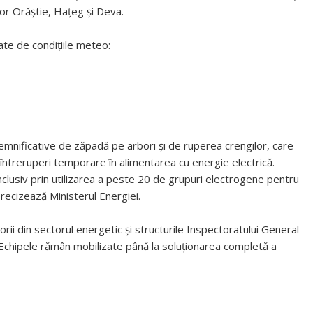
lor Orăștie, Hațeg și Deva.
tate de condițiile meteo:
semnificative de zăpadă pe arbori și de ruperea crengilor, care
întreruperi temporare în alimentarea cu energie electrică.
nclusiv prin utilizarea a peste 20 de grupuri electrogene pentru
 precizează Ministerul Energiei.
orii din sectorul energetic și structurile Inspectoratului General
 Echipele rămân mobilizate până la soluționarea completă a