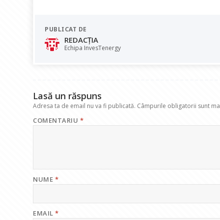
ac
h
n
el
m
e
at
k
e
ai
PUBLICAT DE
b
s
e
gr
l
REDACȚIA
o
A
dI
a
Echipa InvesTenergy
o
p
n
m
k
p
Lasă un răspuns
Adresa ta de email nu va fi publicată.
Câmpurile obligatorii sunt m
COMENTARIU
*
NUME
*
EMAIL
*