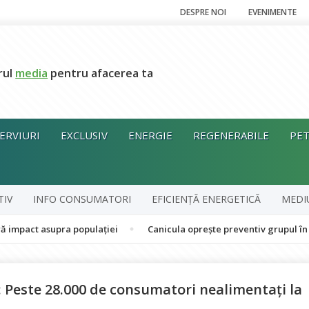
DESPRE NOI
EVENIMENTE
rul
media
pentru afacerea ta
ERVIURI
EXCLUSIV
ENERGIE
REGENERABILE
PET
TIV
INFO CONSUMATORI
EFICIENȚĂ ENERGETICĂ
MEDI
upra populației
Canicula oprește preventiv grupul în cogenerare
Peste 28.000 de consumatori nealimentați la