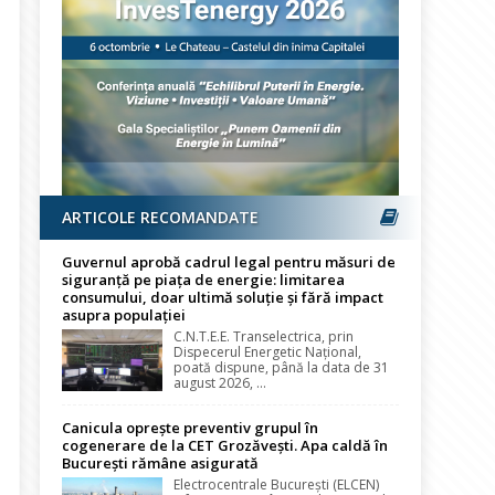
ARTICOLE RECOMANDATE
Guvernul aprobă cadrul legal pentru măsuri de
siguranță pe piața de energie: limitarea
consumului, doar ultimă soluție și fără impact
asupra populației
C.N.T.E.E. Transelectrica, prin
Dispecerul Energetic Național,
poată dispune, până la data de 31
august 2026, ...
Canicula oprește preventiv grupul în
cogenerare de la CET Grozăvești. Apa caldă în
București rămâne asigurată
Electrocentrale București (ELCEN)