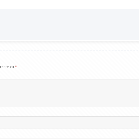
arcate cu
*