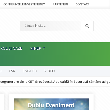
CONFERINȚELE INVESTENERGY
PARTENERI
CONTACT
ROL ȘI GAZE
MINERIT
U
CSR
ENGLISH
VIDEO
 de la CET Grozăvești. Apa caldă în București rămâne asigurată
T