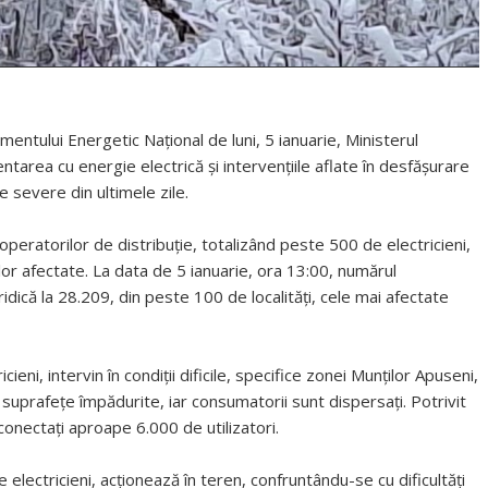
ntului Energetic Național de luni, 5 ianuarie, Ministerul
entarea cu energie electrică și intervențiile aflate în desfășurare
ce severe din ultimele zile.
eratorilor de distribuție, totalizând peste 500 de electricieni,
or afectate. La data de 5 ianuarie, ora 13:00, numărul
idică la 28.209, din peste 100 de localități, cele mai afectate
ieni, intervin în condiții dificile, specifice zonei Munților Apuseni,
suprafețe împădurite, iar consumatorii sunt dispersați. Potrivit
conectați aproape 6.000 de utilizatori.
lectricieni, acționează în teren, confruntându-se cu dificultăți