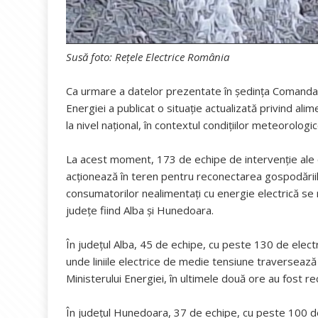
Susă foto: Rețele Electrice România
Ca urmare a datelor prezentate în ședința Comandame
Energiei a publicat o situație actualizată privind alim
la nivel național, în contextul condițiilor meteorologi
La acest moment, 173 de echipe de intervenție ale op
acționează în teren pentru reconectarea gospodăriil
consumatorilor nealimentați cu energie electrică se r
județe fiind Alba și Hunedoara.
În județul Alba, 45 de echipe, cu peste 130 de electric
unde liniile electrice de medie tensiune traversează 
Ministerului Energiei, în ultimele două ore au fost re
În județul Hunedoara, 37 de echipe, cu peste 100 de e