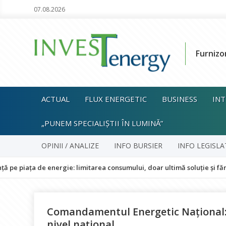
07.08.2026
Furnizo
ACTUAL
FLUX ENERGETIC
BUSINESS
INT
„PUNEM SPECIALIȘTII ÎN LUMINĂ”
OPINII / ANALIZE
INFO BURSIER
INFO LEGISLA
e energie: limitarea consumului, doar ultimă soluție și fără impact as
Comandamentul Energetic Național: 
nivel național