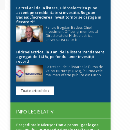
La trei ani de la listare, Hidroelectrica pune
accent pe credibilitate și investiții. Bogdan
Badea: „Încrederea investitorilor se câștigă în
fiecare zi”
Pentru Bogdan Badea, Chief
Investment Officer și membru al
Directoratului Hidroelectrica,
aniversarea celor tr...
Hidroelectrica, la 3 ani de la listare: randament
agregat de 141%, pe fondul unor investiții
record
La trei ani de la listarea la Bursa de
Valori București (BVB), în urma celei
mai mari oferte publice din Europ...
Toate articolele
INFO
LEGISLATIV
Președintele Nicuşor Dan a promulgat legea
privind declararea situaţiei de criză pe piaţa