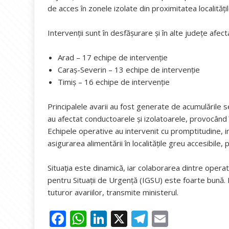
de acces în zonele izolate din proximitatea localități
Intervenții sunt în desfășurare și în alte județe afec
Arad – 17 echipe de intervenție
Caraș-Severin – 13 echipe de intervenție
Timiș – 16 echipe de intervenție
Principalele avarii au fost generate de acumulările 
au afectat conductoarele și izolatoarele, provocând 
Echipele operative au intervenit cu promptitudine, i
asigurarea alimentării în localitățile greu accesibile,
Situația este dinamică, iar colaborarea dintre operat
pentru Situații de Urgență (IGSU) este foarte bună.
tuturor avariilor, transmite ministerul.
F
W
Li
X
T
E