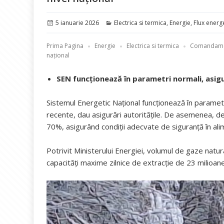
Publicat
Categorii
5 ianuarie 2026
Electrica si termica
,
Energie
,
Flux energ
pe
Prima Pagina
Energie
Electrica si termica
Comandament
național
SEN funcționează în parametri normali, asigu
Sistemul Energetic Național funcționează în paramet
recente, dau asigurări autoritățile. De asemenea, d
70%, asigurând condiții adecvate de siguranță în ali
Potrivit Ministerului Energiei, volumul de gaze natur
capacități maxime zilnice de extracție de 23 milioane