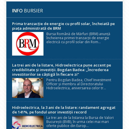
INFO
BURSIER
Prima tranzacție de energie cu profil solar, încheiată pe
piața administrată de BRM
Bursa Română de Mărfuri (BRM) anunță
încheierea primei tranzacții de energie
electrică cu profil solar din Rom...
La trei ani de la listare, Hidroelectrica pune accent pe
credibilitate și investiții. Bogdan Badea: „Încrederea
investitorilor se câștigă în fiecare zi”
Pentru Bogdan Badea, Chief Investment
Officer și membru al Directoratului
Hidroelectrica, aniversarea celor tr...
Hidroelectrica, la 3 ani de la listare: randament agregat
de 141%, pe fondul unor investiții record
La trei ani de la listarea la Bursa de Valori
București (BVB), în urma celei mai mari
oferte publice din Europ...