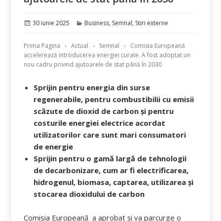
Publicat
Categorii
30 iunie 2025
Business
,
Semnal
,
Stiri externe
pe
Prima Pagina
Actual
Semnal
Comisia Europeană
accelerează introducerea energiei curate. A fost adoptat un
nou cadru privind ajutoarele de stat până în 2030
Sprijin pentru energia din surse
regenerabile, pentru combustibilii cu emisii
scăzute de dioxid de carbon și pentru
costurile energiei electrice acordat
utilizatorilor care sunt mari consumatori
de energie
Sprijin pentru o gamă largă de tehnologii
de decarbonizare, cum ar fi electrificarea,
hidrogenul, biomasa, captarea, utilizarea și
stocarea dioxidului de carbon
Comisia Europeană a aprobat și va parcurge o