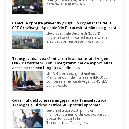
Energetic Național, poată dispune, până la
data de 31 august 2026, ...
Canicula oprește preventiv grupul în cogenerare de la
CET Grozăvești. Apa caldă în București rămâne asigurată
Electrocentrale București (ELCEN)
informează că, în cursul acestei zile, a
efectuat oprirea preventivă și cont...
Transgaz analizează intrarea în acționariatul Argent
LNG, dezvoltatorul unui megaterminal de export. Miza:
acces pe termen lung la LNG din SUA
SNTGN Transgaz a încheiat un
Memorandum de Înțelegere (MoU) cu
compania americană Argent LNG LLC
pentru explor...
Guvernul deblochează angajările la Transelectrica,
Transgaz și Hidroelectrica: 402 posturi aprobate
Guvernul a aprobat, prin trei
memorandumuri distincte, ocuparea
posturilor vacante la
Transelectrica,Transgaz ...