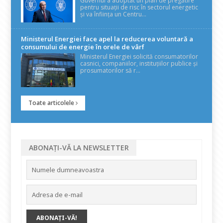
Guvernul a adoptat un plan de pregătire
pentru situații de risc în sectorul energetic
și va înființa un Centru...
Ministerul Energiei face apel la reducerea voluntară a
consumului de energie în orele de vârf
Ministerul Energiei solicită consumatorilor
casnici, companiilor, instituțiilor publice și
prosumatorilor să r...
Toate articolele
ABONAȚI-VĂ LA NEWSLETTER