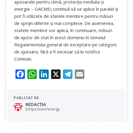
ajutoarele pentru climă, protecția mediului și
energie – OACME) continuă să se aplice în paralel și
pot fi utilizate de statele membre pentru măsuri
de sprijin diferite și mai complexe. De asemenea,
statele membre vor aplica, în continuare, măsuri
de ajutor de stat în acest domeniu în temeiul
Regulamentului general de exceptare pe categorii
de ajutoare, fără a fi necesar să le notifice
Comisiei.
F
W
Li
X
T
E
ac
h
n
el
m
e
at
k
e
ai
PUBLICAT DE
b
s
e
gr
l
REDACȚIA
o
A
dI
a
Echipa InvesTenergy
o
p
n
m
k
p