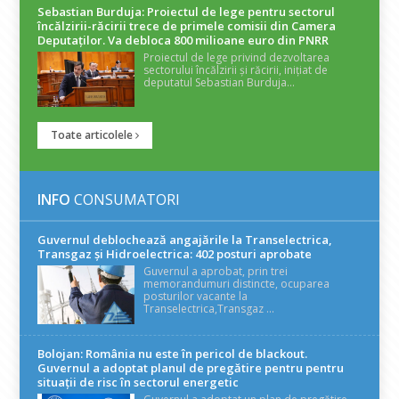
Sebastian Burduja: Proiectul de lege pentru sectorul
încălzirii-răcirii trece de primele comisii din Camera
Deputaților. Va debloca 800 milioane euro din PNRR
Proiectul de lege privind dezvoltarea
sectorului încălzirii și răcirii, inițiat de
deputatul Sebastian Burduja...
Toate articolele
INFO
CONSUMATORI
Guvernul deblochează angajările la Transelectrica,
Transgaz și Hidroelectrica: 402 posturi aprobate
Guvernul a aprobat, prin trei
memorandumuri distincte, ocuparea
posturilor vacante la
Transelectrica,Transgaz ...
Bolojan: România nu este în pericol de blackout.
Guvernul a adoptat planul de pregătire pentru pentru
situații de risc în sectorul energetic