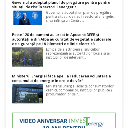
Guvernul a adoptat planul de pregătire pentru pentru
situații de risc în sectorul energetic
Guvernul a adoptat un plan de pregătire
pentru situații de risc în sectorul energetic
și va înființa un Centru...
Peste 120 de oameni au urcat în Apuseni: DEER și
autoritățile din Alba au curățat de vegetație culoarele
de siguranță pe 18 kilometri de linie electrică
Echipe de electricieni și silvicultori,
reprezentanți ai autorităților locale și ai
instituțiilor de intervenț...
Ministerul Energiei face apel la reducerea voluntară a
consumului de energie în orele de vârf
Ministerul Energiei solicită consumatorilor
casnici, companiilor, instituțiilor publice și
prosumatorilor să r...