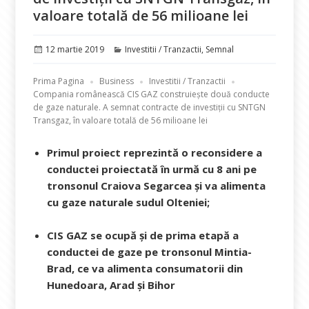
valoare totală de 56 milioane lei
Publicat
Categorii
12 martie 2019
Investitii / Tranzactii
,
Semnal
pe
Prima Pagina
Business
Investitii / Tranzactii
Compania românească CIS GAZ construiește două conducte
de gaze naturale. A semnat contracte de investiții cu SNTGN
Transgaz, în valoare totală de 56 milioane lei
Primul proiect reprezintă o reconsidere a
conductei proiectată în urmă cu 8 ani pe
tronsonul Craiova Segarcea și va alimenta
cu gaze naturale sudul Olteniei;
CIS GAZ se ocupă și de prima etapă a
conductei de gaze pe tronsonul Mintia-
Brad, ce va alimenta consumatorii din
Hunedoara, Arad și Bihor