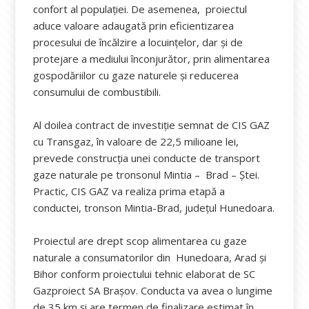
confort al populației. De asemenea, proiectul
aduce valoare adaugată prin eficientizarea
procesului de încălzire a locuințelor, dar și de
protejare a mediului înconjurător, prin alimentarea
gospodăriilor cu gaze naturele și reducerea
consumului de combustibili.
Al doilea contract de investiție semnat de CIS GAZ
cu Transgaz, în valoare de 22,5 milioane lei,
prevede construcția unei conducte de transport
gaze naturale pe tronsonul Mintia – Brad – Ștei.
Practic, CIS GAZ va realiza prima etapă a
conductei, tronson Mintia-Brad, judeţul Hunedoara.
Proiectul are drept scop alimentarea cu gaze
naturale a consumatorilor din Hunedoara, Arad și
Bihor conform proiectului tehnic elaborat de SC
Gazproiect SA Brașov. Conducta va avea o lungime
de 35 km și are termen de finalizare estimat în