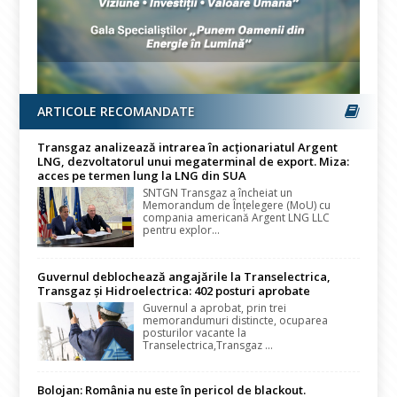
ARTICOLE RECOMANDATE
Transgaz analizează intrarea în acționariatul Argent
LNG, dezvoltatorul unui megaterminal de export. Miza:
acces pe termen lung la LNG din SUA
SNTGN Transgaz a încheiat un
Memorandum de Înțelegere (MoU) cu
compania americană Argent LNG LLC
pentru explor...
Guvernul deblochează angajările la Transelectrica,
Transgaz și Hidroelectrica: 402 posturi aprobate
Guvernul a aprobat, prin trei
memorandumuri distincte, ocuparea
posturilor vacante la
Transelectrica,Transgaz ...
Bolojan: România nu este în pericol de blackout.