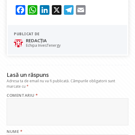
F
W
Li
X
T
E
ac
h
n
el
m
e
at
k
e
ai
PUBLICAT DE
b
s
e
gr
l
REDACȚIA
o
A
dI
a
Echipa InvesTenergy
o
p
n
m
k
p
Lasă un răspuns
Adresa ta de email nu va fi publicată.
Câmpurile obligatorii sunt
marcate cu
*
COMENTARIU
*
NUME
*