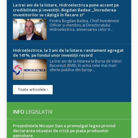
La trei ani de la listare, Hidroelectrica pune accent pe
credibilitate și investiții. Bogdan Badea: „Încrederea
investitorilor se câștigă în fiecare zi”
Pentru Bogdan Badea, Chief Investment
Officer și membru al Directoratului
Hidroelectrica, aniversarea celor tr...
Hidroelectrica, la 3 ani de la listare: randament agregat
de 141%, pe fondul unor investiții record
La trei ani de la listarea la Bursa de Valori
București (BVB), în urma celei mai mari
oferte publice din Europ...
Toate articolele
INFO
LEGISLATIV
Președintele Nicuşor Dan a promulgat legea privind
declararea situaţiei de criză pe piaţa produselor
petroliere