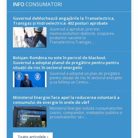
INFO
CONSUMATORI
Guvernul deblochează angajările la Transelectrica,
Transgaz și Hidroelectrica: 402 posturi aprobate
Guvernul a aprobat, prin trei
memorandumuri distincte, ocuparea
posturilor vacante la
Transelectrica,Transgaz ...
Bolojan: România nu este în pericol de blackout.
Guvernul a adoptat planul de pregătire pentru pentru
situații de risc în sectorul energetic
Guvernul a adoptat un plan de pregătire
pentru situații de risc în sectorul energetic
și va înființa un Centru...
Ministerul Energiei face apel la reducerea voluntară a
consumului de energie în orele de vârf
Ministerul Energiei solicită consumatorilor
casnici, companiilor, instituțiilor publice și
prosumatorilor să r...
Toate articolele