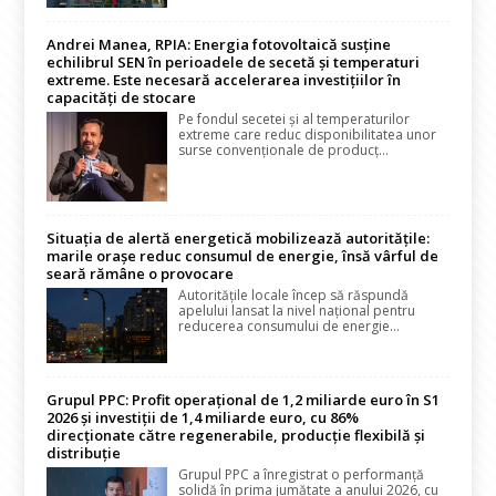
Andrei Manea, RPIA: Energia fotovoltaică susține
echilibrul SEN în perioadele de secetă și temperaturi
extreme. Este necesară accelerarea investițiilor în
capacități de stocare
Pe fondul secetei și al temperaturilor
extreme care reduc disponibilitatea unor
surse convenționale de producț...
Situația de alertă energetică mobilizează autoritățile:
marile orașe reduc consumul de energie, însă vârful de
seară rămâne o provocare
Autoritățile locale încep să răspundă
apelului lansat la nivel național pentru
reducerea consumului de energie...
Grupul PPC: Profit operațional de 1,2 miliarde euro în S1
2026 și investiții de 1,4 miliarde euro, cu 86%
direcționate către regenerabile, producție flexibilă și
distribuție
Grupul PPC a înregistrat o performanță
solidă în prima jumătate a anului 2026, cu