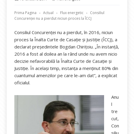
pe
Prima Pagina
Actual
Flux energetic
Consiliul
Concurenței nu a pierdut niciun proces la ÎCCJ
Consiliul Concurenței nu a pierdut, în 2016, niciun
proces la Înalta Curte de Casație și Justiție (ÎCCJ), a
declarat președintele Bogdan Chirițoiu. „În instanță,
2016 a fost al doilea an la rând unde nu avem nicio
decizie nefavorabilă la Înalta Curte de Casație și
Justiție. În același timp, instanța a menținut 80% din
cuantumul amenzilor pe care le-am dat”, a explicat
oficialul.
Anu
l
tre
cut,
Con
siliu