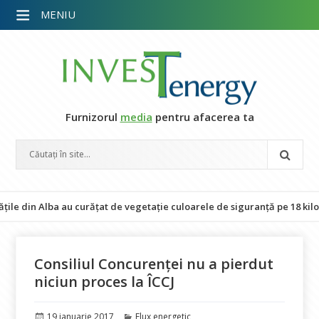
MENIU
Furnizorul
media
pentru afacerea ta
in Alba au curățat de vegetație culoarele de siguranță pe 18 kilometri d
Consiliul Concurenței nu a pierdut
niciun proces la ÎCCJ
Publicat
Categorii
19 ianuarie 2017
Flux energetic