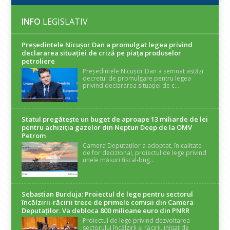
INFO
LEGISLATIV
Președintele Nicuşor Dan a promulgat legea privind
declararea situaţiei de criză pe piaţa produselor
petroliere
Președintele Nicușor Dan a semnat astăzi
decretul de promulgare pentru legea
privind declararea situației de c...
Statul pregătește un buget de aproape 13 miliarde de lei
pentru achiziția gazelor din Neptun Deep de la OMV
Petrom
Camera Deputaților a adoptat, în calitate
de for decizional, proiectul de lege privind
unele măsuri fiscal-bug...
Sebastian Burduja: Proiectul de lege pentru sectorul
încălzirii-răcirii trece de primele comisii din Camera
Deputaților. Va debloca 800 milioane euro din PNRR
Proiectul de lege privind dezvoltarea
sectorului încălzirii și răcirii, inițiat de