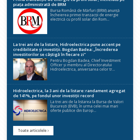
piața administrată de BRM
Bursa Română de Mărfuri (BRM) anunță
încheierea primei tranzacții de energie
electrică cu profil solar din Rom...
La trei ani de la listare, Hidroelectrica pune accent pe
credibilitate și investiții. Bogdan Badea: „Încrederea
investitorilor se câștigă în fiecare zi”
Pentru Bogdan Badea, Chief Investment
Officer și membru al Directoratului
Hidroelectrica, aniversarea celor tr...
Hidroelectrica, la 3 ani de la listare: randament agregat
de 141%, pe fondul unor investiții record
La trei ani de la listarea la Bursa de Valori
București (BVB), în urma celei mai mari
oferte publice din Europ...
Toate articolele