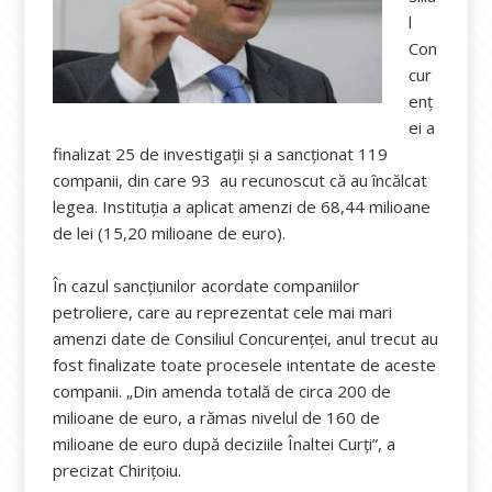
l
Con
cur
enț
ei a
finalizat 25 de investigații și a sancționat 119
companii, din care 93 au recunoscut că au încălcat
legea. Instituția a aplicat amenzi de 68,44 milioane
de lei (15,20 milioane de euro).
În cazul sancțiunilor acordate companiilor
petroliere, care au reprezentat cele mai mari
amenzi date de Consiliul Concurenței, anul trecut au
fost finalizate toate procesele intentate de aceste
companii. „Din amenda totală de circa 200 de
milioane de euro, a rămas nivelul de 160 de
milioane de euro după deciziile Înaltei Curți”, a
precizat Chirițoiu.