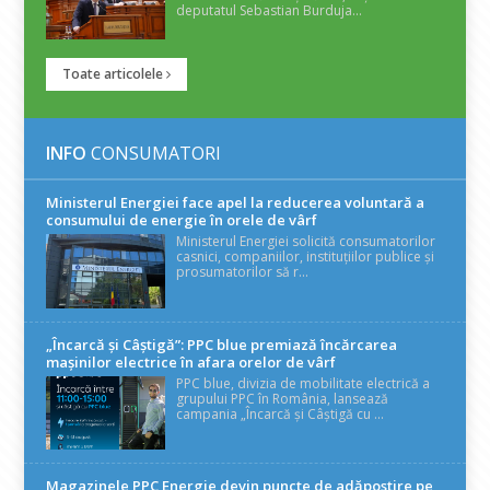
deputatul Sebastian Burduja...
Toate articolele
INFO
CONSUMATORI
Ministerul Energiei face apel la reducerea voluntară a
consumului de energie în orele de vârf
Ministerul Energiei solicită consumatorilor
casnici, companiilor, instituțiilor publice și
prosumatorilor să r...
„Încarcă și Câștigă”: PPC blue premiază încărcarea
mașinilor electrice în afara orelor de vârf
PPC blue, divizia de mobilitate electrică a
grupului PPC în România, lansează
campania „Încarcă și Câștigă cu ...
Magazinele PPC Energie devin puncte de adăpostire pe