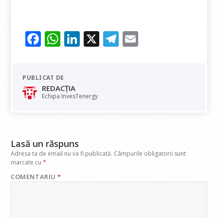
F
W
Li
X
T
E
ac
h
n
el
m
e
at
k
e
ai
PUBLICAT DE
b
s
e
gr
l
REDACȚIA
o
A
dI
a
Echipa InvesTenergy
o
p
n
m
k
p
Lasă un răspuns
Adresa ta de email nu va fi publicată.
Câmpurile obligatorii sunt
marcate cu
*
COMENTARIU
*