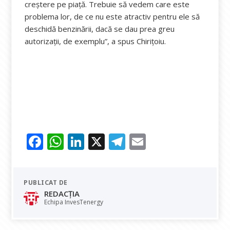
creștere pe piață. Trebuie să vedem care este
problema lor, de ce nu este atractiv pentru ele să
deschidă benzinării, dacă se dau prea greu
autorizații, de exemplu”, a spus Chirițoiu.
F
W
Li
X
T
E
ac
h
n
el
m
e
at
k
e
ai
PUBLICAT DE
b
s
e
gr
l
REDACȚIA
o
A
dI
a
Echipa InvesTenergy
o
p
n
m