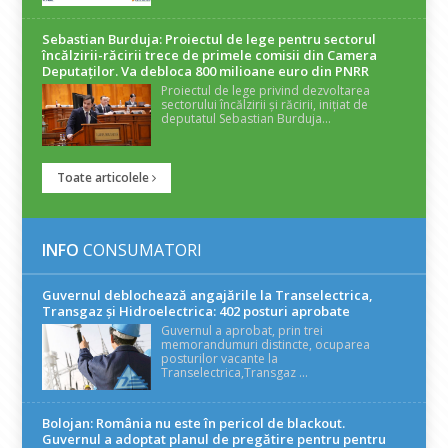
Sebastian Burduja: Proiectul de lege pentru sectorul
încălzirii-răcirii trece de primele comisii din Camera
Deputaților. Va debloca 800 milioane euro din PNRR
Proiectul de lege privind dezvoltarea
sectorului încălzirii și răcirii, inițiat de
deputatul Sebastian Burduja...
Toate articolele
INFO
CONSUMATORI
Guvernul deblochează angajările la Transelectrica,
Transgaz și Hidroelectrica: 402 posturi aprobate
Guvernul a aprobat, prin trei
memorandumuri distincte, ocuparea
posturilor vacante la
Transelectrica,Transgaz ...
Bolojan: România nu este în pericol de blackout.
Guvernul a adoptat planul de pregătire pentru pentru