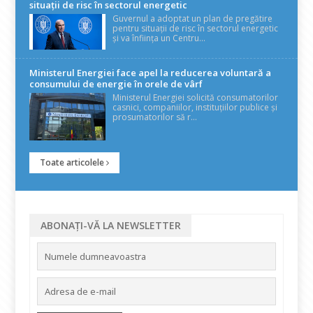
situații de risc în sectorul energetic
Guvernul a adoptat un plan de pregătire
pentru situații de risc în sectorul energetic
și va înființa un Centru...
Ministerul Energiei face apel la reducerea voluntară a
consumului de energie în orele de vârf
Ministerul Energiei solicită consumatorilor
casnici, companiilor, instituțiilor publice și
prosumatorilor să r...
Toate articolele
ABONAȚI-VĂ LA NEWSLETTER