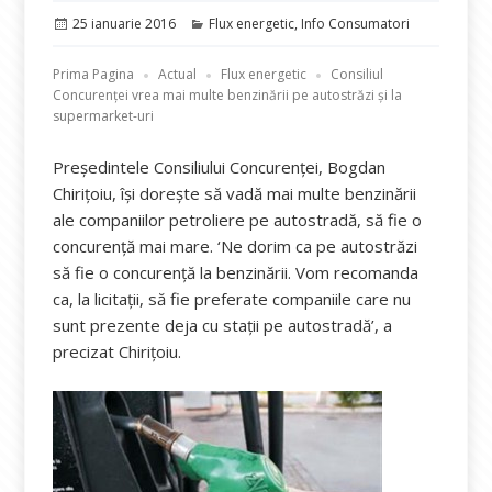
Publicat
Categorii
25 ianuarie 2016
Flux energetic
,
Info Consumatori
pe
Prima Pagina
Actual
Flux energetic
Consiliul
Concurenței vrea mai multe benzinării pe autostrăzi și la
supermarket-uri
Președintele Consiliului Concurenței, Bogdan
Chirițoiu, își dorește să vadă mai multe benzinării
ale companiilor petroliere pe autostradă, să fie o
concurență mai mare. ‘Ne dorim ca pe autostrăzi
să fie o concurenţă la benzinării. Vom recomanda
ca, la licitaţii, să fie preferate companiile care nu
sunt prezente deja cu stații pe autostradă’, a
precizat Chiriţoiu.