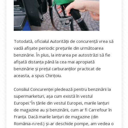
Totodată, oficialul Autorității de concurență vrea să
vadă afișate periodic prețurile din următoarea
benzinărie. În plus, la intrarea pe autostrăzi să fie
afişată distanţa până la cea mai apropiată
benzinărie şi preţul carburanţilor practicat de
aceasta, a spus Chirițoiu.
Consiliul Concurenței pledează pentru benzinării la
supermarketuri, așa cum există în vestul
Europei.”În țările din vestul Europei, marile lanțuri
de magazine au și benzinării, cum ar fi Carrefour în
Franța. Dacă marile lanțuri de magazine (din
România-n.red.) și-ar deschide pompe, am vedea o