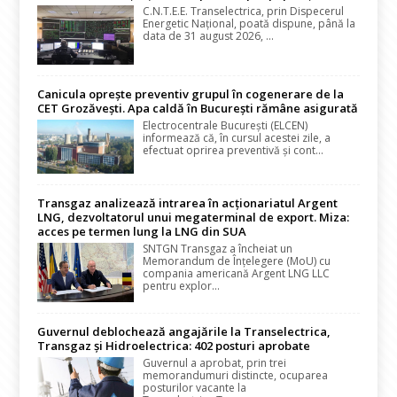
C.N.T.E.E. Transelectrica, prin Dispecerul
Energetic Național, poată dispune, până la
data de 31 august 2026, ...
Canicula oprește preventiv grupul în cogenerare de la
CET Grozăvești. Apa caldă în București rămâne asigurată
Electrocentrale București (ELCEN)
informează că, în cursul acestei zile, a
efectuat oprirea preventivă și cont...
Transgaz analizează intrarea în acționariatul Argent
LNG, dezvoltatorul unui megaterminal de export. Miza:
acces pe termen lung la LNG din SUA
SNTGN Transgaz a încheiat un
Memorandum de Înțelegere (MoU) cu
compania americană Argent LNG LLC
pentru explor...
Guvernul deblochează angajările la Transelectrica,
Transgaz și Hidroelectrica: 402 posturi aprobate
Guvernul a aprobat, prin trei
memorandumuri distincte, ocuparea
posturilor vacante la