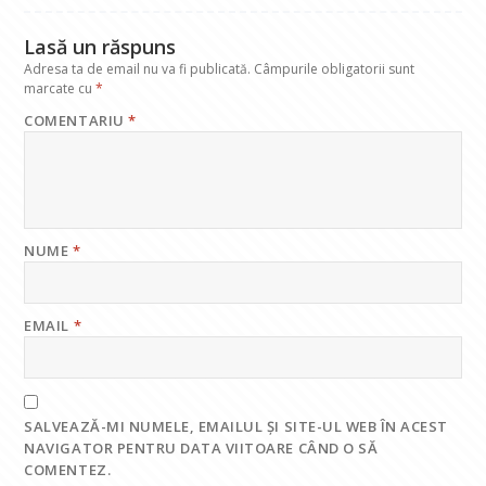
k
p
Lasă un răspuns
Adresa ta de email nu va fi publicată.
Câmpurile obligatorii sunt
marcate cu
*
COMENTARIU
*
NUME
*
EMAIL
*
SALVEAZĂ-MI NUMELE, EMAILUL ȘI SITE-UL WEB ÎN ACEST
NAVIGATOR PENTRU DATA VIITOARE CÂND O SĂ
COMENTEZ.