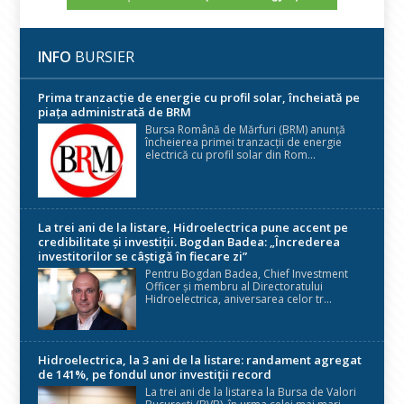
INFO
BURSIER
Prima tranzacție de energie cu profil solar, încheiată pe
piața administrată de BRM
Bursa Română de Mărfuri (BRM) anunță
încheierea primei tranzacții de energie
electrică cu profil solar din Rom...
La trei ani de la listare, Hidroelectrica pune accent pe
credibilitate și investiții. Bogdan Badea: „Încrederea
investitorilor se câștigă în fiecare zi”
Pentru Bogdan Badea, Chief Investment
Officer și membru al Directoratului
Hidroelectrica, aniversarea celor tr...
Hidroelectrica, la 3 ani de la listare: randament agregat
de 141%, pe fondul unor investiții record
La trei ani de la listarea la Bursa de Valori