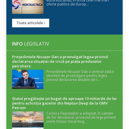
București (BVB), în urma celei mai mari
oferte publice din Europ...
Toate articolele
INFO
LEGISLATIV
Președintele Nicuşor Dan a promulgat legea privind
declararea situaţiei de criză pe piaţa produselor
petroliere
Președintele Nicușor Dan a semnat astăzi
decretul de promulgare pentru legea
privind declararea situației de c...
Statul pregătește un buget de aproape 13 miliarde de lei
pentru achiziția gazelor din Neptun Deep de la OMV
Petrom
Camera Deputaților a adoptat, în calitate
de for decizional, proiectul de lege privind
unele măsuri fiscal-bug...