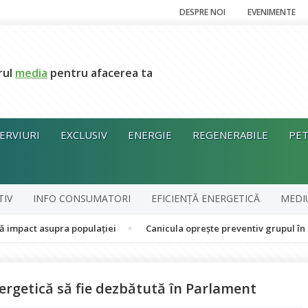
DESPRE NOI
EVENIMENTE
rul
media
pentru afacerea ta
ERVIURI
EXCLUSIV
ENERGIE
REGENERABILE
PET
TIV
INFO CONSUMATORI
EFICIENȚĂ ENERGETICĂ
MEDI
asupra populației
Canicula oprește preventiv grupul în cogenerar
ergetică să fie dezbătută în Parlament