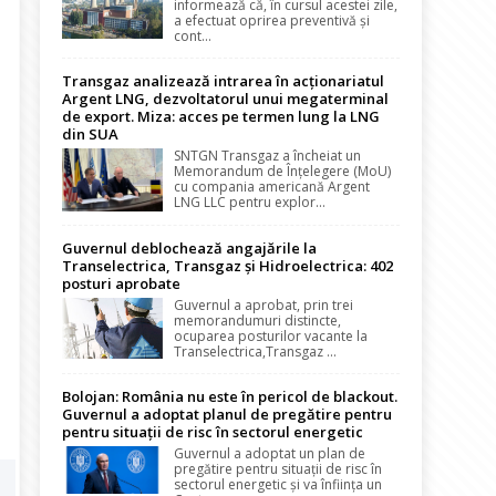
informează că, în cursul acestei zile,
a efectuat oprirea preventivă și
cont...
Transgaz analizează intrarea în acționariatul
Argent LNG, dezvoltatorul unui megaterminal
de export. Miza: acces pe termen lung la LNG
din SUA
SNTGN Transgaz a încheiat un
Memorandum de Înțelegere (MoU)
cu compania americană Argent
LNG LLC pentru explor...
Guvernul deblochează angajările la
Transelectrica, Transgaz și Hidroelectrica: 402
posturi aprobate
Guvernul a aprobat, prin trei
memorandumuri distincte,
ocuparea posturilor vacante la
Transelectrica,Transgaz ...
Bolojan: România nu este în pericol de blackout.
Guvernul a adoptat planul de pregătire pentru
pentru situații de risc în sectorul energetic
Guvernul a adoptat un plan de
pregătire pentru situații de risc în
sectorul energetic și va înființa un