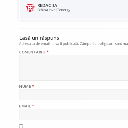
b
s
e
gr
l
REDACȚIA
o
A
dI
a
Echipa InvesTenergy
o
p
n
m
k
p
Lasă un răspuns
Adresa ta de email nu va fi publicată.
Câmpurile obligatorii sunt m
COMENTARIU
*
NUME
*
EMAIL
*