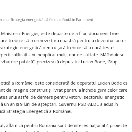
re ca Strategia energetică să fie dezbătută în Parlament
e Ministerul Energiei, este departe de a fi un document bine
 care trebuie să o urmeze ţara noastră pentru a deveni un actor
strategie energetică pentru ţară trebuie să treacă teste
xperţi calificaţi – nu neapărat mulţi, dar de calitate. Mă îndoiesc
 dezbatere publică”, precizează deputatul Lucian Bode, Grup
getică a României este considerată de deputatul Lucian Bode cs
nt de imagine construit şi livrat pentru a închide gura celor care
tea unui astfel de demers pentru viitorul sectorului energetic
 un an şi 9 luni de aşteptări, Guvernul PSD-ALDE a adus în
că Strategia Energetică a României.
put, aflăm că pentru România sunt de interes naţional 4 proiecte