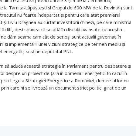
rei dintre acestea ( Reactoarele 3 şi 4 de la Cernavodă,
e la Tarniţa-Lăpuşteşti şi Grupul de 600 MW de la Rovinari) sunt
 trecutul nu foarte îndepărtat şi pentru care atât premierul
t şi Liviu Dragnea au curtat investitorii chinezi, pe care ministrul
it în lift, deşi spunea că se află în discuţii avansate cu aceştia…
ă ne dăm seama cam cât de serioşi sunt actualii guvernaţi în
rii şi implementării unei viziuni strategice pe termen mediu şi
el energetic, susține deputatul PNL.
uvern să aducă această strategie în Parlament pentru dezbatere şi
i despre un proiect de ţară în domeniul energetic! În cazul în
 prin Lege a Strategiei Energetice a României, demersul lor nu
t prin care ni se livrează un document strict politic, girat de un