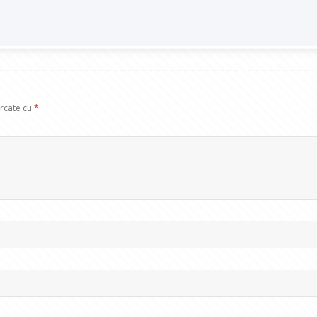
arcate cu
*