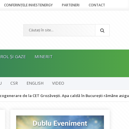
CONFERINȚELE INVESTENERGY
PARTENERI
CONTACT
ROL ȘI GAZE
MINERIT
U
CSR
ENGLISH
VIDEO
e de la CET Grozăvești. Apa caldă în București rămâne asigurată