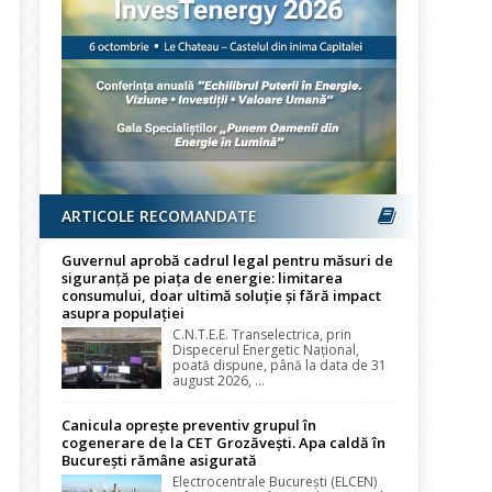
ARTICOLE RECOMANDATE
Guvernul aprobă cadrul legal pentru măsuri de
siguranță pe piața de energie: limitarea
consumului, doar ultimă soluție și fără impact
asupra populației
C.N.T.E.E. Transelectrica, prin
Dispecerul Energetic Național,
poată dispune, până la data de 31
august 2026, ...
Canicula oprește preventiv grupul în
cogenerare de la CET Grozăvești. Apa caldă în
București rămâne asigurată
Electrocentrale București (ELCEN)