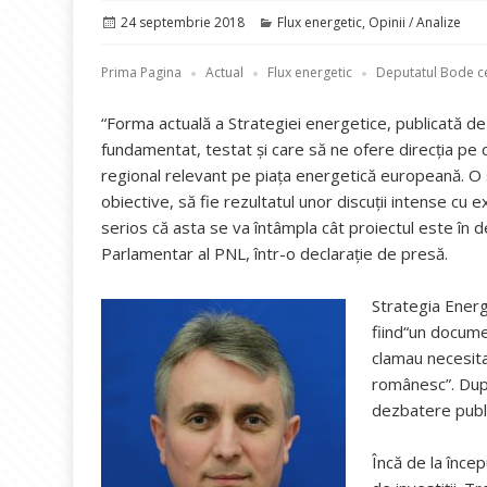
Publicat
Categorii
24 septembrie 2018
Flux energetic
,
Opinii / Analize
pe
Prima Pagina
Actual
Flux energetic
Deputatul Bode ce
“Forma actuală a Strategiei energetice, publicată d
fundamentat, testat şi care să ne ofere direcţia pe
regional relevant pe piaţa energetică europeană. O 
obiective, să fie rezultatul unor discuţii intense cu e
serios că asta se va întâmpla cât proiectul este în
Parlamentar al PNL, într-o declarație de presă.
Strategia Ener
fiind“un docume
clamau necesita
românesc”. După
dezbatere publi
Încă de la înce