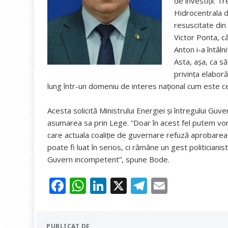
de investiţii. T
Hidrocentrala d
resuscitate din
Victor Ponta, câ
Anton i-a întâln
Asta, aşa, ca s
privinţa elaboră
lung într-un domeniu de interes naţional cum este c
Acesta solicită Ministrului Energiei şi întregului G
asumarea sa prin Lege. “Doar în acest fel putem vorb
care actuala coaliţie de guvernare refuză aprobarea
poate fi luat în serios, ci rămâne un gest politicianis
Guvern incompetent”, spune Bode.
F
W
Li
X
T
E
ac
h
n
el
m
e
at
k
e
ai
PUBLICAT DE