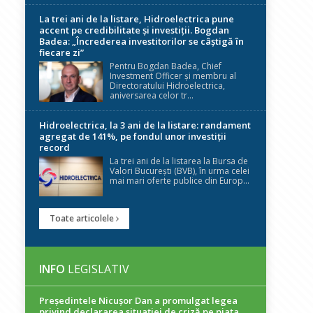
La trei ani de la listare, Hidroelectrica pune
accent pe credibilitate și investiții. Bogdan
Badea: „Încrederea investitorilor se câștigă în
fiecare zi”
Pentru Bogdan Badea, Chief
Investment Officer și membru al
Directoratului Hidroelectrica,
aniversarea celor tr...
Hidroelectrica, la 3 ani de la listare: randament
agregat de 141%, pe fondul unor investiții
record
La trei ani de la listarea la Bursa de
Valori București (BVB), în urma celei
mai mari oferte publice din Europ...
Toate articolele
INFO
LEGISLATIV
Președintele Nicuşor Dan a promulgat legea
privind declararea situaţiei de criză pe piaţa