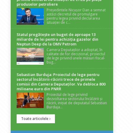
produselor petroliere
Președintele Nicușor Dan a semnat
astăzi decretul de promulgare
pentru legea privind declararea
situației de c...
Statul pregătește un buget de aproape 13
miliarde de lei pentru achiziția gazelor din
Neptun Deep de la OMV Petrom
Camera Deputaților a adoptat, în
calitate de for decizional, proiectul
de lege privind unele măsuri fiscal-
bug...
Sebastian Burduja: Proiectul de lege pentru
sectorul încălzirii-răcirii trece de primele
comisii din Camera Deputaților. Va debloca 800
milioane euro din PNRR
Proiectul de lege privind
dezvoltarea sectorului încălzirii și
răcirii, inițiat de deputatul Sebastian
Burduja...
Toate articolele