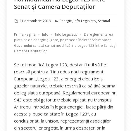
Senat și Camera Deputaților
Publicat
Categorii
21 octombrie 2019
Energie
,
Info Legislativ
,
Semnal
pe
Prima Pagina
Info
Info Legislativ
Dereglementarea
piețelor de energie și gaze, pe repede înainte? Schimbarea
Guvernului se lasă cu noi modificări la Legea 123 între Senat și
Camera Deputaților
Se tot modifică Legea 123, deși ar fi util să fie
rescrisă pentru a fi introdus noul regulament
European. „Legea 123, a energiei electrice și
gazelor naturale, trebuie rescrisă ca să țină seama
de legislația europeană. Regulamentul european nr.
943 este obligatoriu: trebuie aplicat, nu transpus.
Ar trebui introdus în legea energiei, luate părți din
acesta și puse ca atare în Legea 123”, au
concluzionat, la unison, reprezentanții asociațiilor
din sectorul energetic, în urma dezbaterilor în