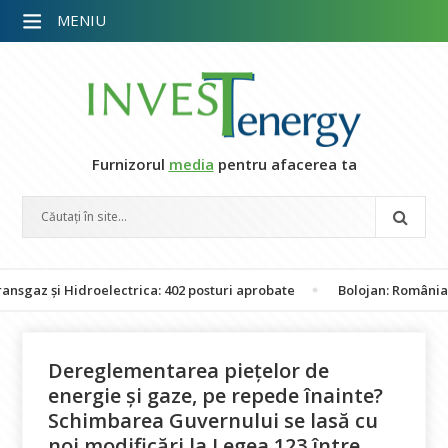
MENIU
Furnizorul
media
pentru afacerea ta
i Hidroelectrica: 402 posturi aprobate
Bolojan: România nu este 
Dereglementarea piețelor de
energie și gaze, pe repede înainte?
Schimbarea Guvernului se lasă cu
noi modificări la Legea 123 între