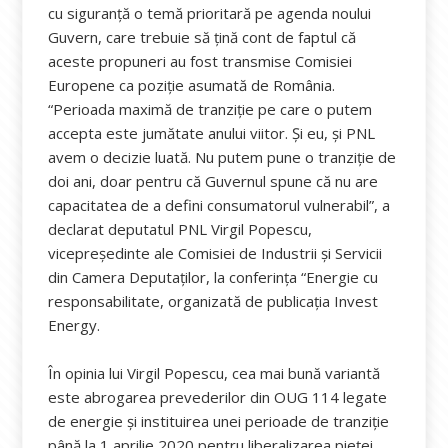
cu siguranță o temă prioritară pe agenda noului
Guvern, care trebuie să țină cont de faptul că
aceste propuneri au fost transmise Comisiei
Europene ca poziție asumată de România.
“Perioada maximă de tranziție pe care o putem
accepta este jumătate anului viitor. Și eu, și PNL
avem o decizie luată. Nu putem pune o tranziție de
doi ani, doar pentru că Guvernul spune că nu are
capacitatea de a defini consumatorul vulnerabil”, a
declarat deputatul PNL Virgil Popescu,
vicepreședinte ale Comisiei de Industrii și Servicii
din Camera Deputaților, la conferința “Energie cu
responsabilitate, organizată de publicația Invest
Energy.
În opinia lui Virgil Popescu, cea mai bună variantă
este abrogarea prevederilor din OUG 114 legate
de energie şi instituirea unei perioade de tranziţie
până la 1 aprilie 2020 pentru liberalizarea pieţei.