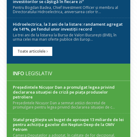
investitorilor se câștigă în fiecare zi”
Pentru Bogdan Badea, Chief Investment Officer și membru al
Directoratului Hidroelectrica, aniversarea celor tr...
Hidroelectrica, la 3 ani de la listare: randament agregat
de 141%, pe fondul unor investiții record
La trei ani de la listarea la Bursa de Valori București (BVB), în
urma celei mai mari oferte publice din Europ...
Toate articolele
INFO
LEGISLATIV
Președintele Nicuşor Dan a promulgat legea privind
declararea situaţiei de criză pe piaţa produselor
petroliere
Președintele Nicușor Dan a semnat astăzi decretul de
promulgare pentru legea privind declararea situației de c...
Statul pregătește un buget de aproape 13 miliarde de lei
pentru achiziția gazelor din Neptun Deep de la OMV
Petrom
Camera Deputaților a adoptat, în calitate de for decizional,