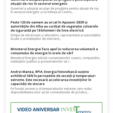
situații de risc în sectorul energetic
Guvernul a adoptat un plan de pregătire pentru situații de risc
în sectorul energetic și va înființa un Centru...
Peste 120 de oameni au urcat în Apuseni: DEER și
autoritățile din Alba au curățat de vegetație culoarele
de siguranță pe 18 kilometri de linie electrică
Echipe de electricieni și silvicultori, reprezentanți ai autorităților
locale și ai instituțiilor de intervenț...
Ministerul Energiei face apel la reducerea voluntară a
consumului de energie în orele de vârf
Ministerul Energiei solicită consumatorilor casnici, companiilor,
instituțiilor publice și prosumatorilor să r...
Andrei Manea, RPIA: Energia fotovoltaică susține
echilibrul SEN în perioadele de secetă și temperaturi
extreme. Este necesară accelerarea investițiilor în
capacități de stocare
Pe fondul secetei și al temperaturilor extreme care reduc
disponibilitatea unor surse convenționale de producț...