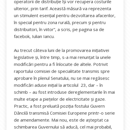
operatorii de distribuție își vor recupera costurile
ulterior, prin tarif. Această măsură va reprezenta
un stimulent esențial pentru dezvoltarea afacerilor,
în special pentru zona rurală, precum și pentru
distribuitori, în viitor”, a scris, pe pagina sa de
facebok, Iulian Iancu.
Au trecut câteva luni de la promovarea inițiativei
legislative și, între timp, s-a mai renunțat la unele
modificări pentru a fi înlocuite de altele. Potrivit
raportului comisiei de specialitate transmis spre
aprobare în plenul Senatului, nu se mai regăsesc
modificări aduse inițial la articolul 23, dar – în
schimb – au fost introduse dereglementarile în mai
multe etape a piețelor de electricitate și gaze.
Practic, a fost preluată poziția fostului Guvern
Dăncilă transmisă Comisiei Europene printr-o serie
de amendamente. Mai nou, este de așteptat ca
schimbarea Guvernului să aducă, cel mai probabil,