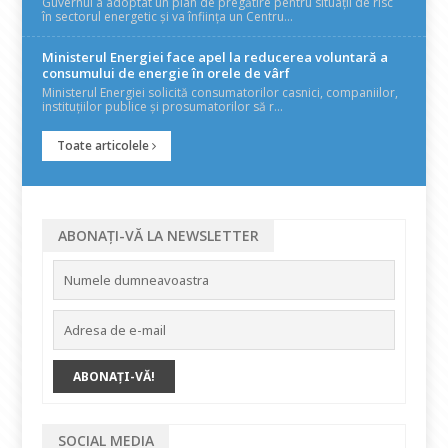
Guvernul a adoptat un plan de pregătire pentru situații de risc
în sectorul energetic și va înființa un Centru...
Ministerul Energiei face apel la reducerea voluntară a
consumului de energie în orele de vârf
Ministerul Energiei solicită consumatorilor casnici, companiilor,
instituțiilor publice și prosumatorilor să r...
Toate articolele
ABONAȚI-VĂ LA NEWSLETTER
SOCIAL MEDIA