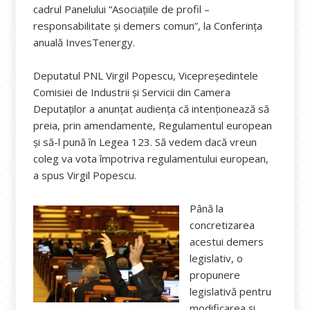
cadrul Panelului “Asociațiile de profil –
responsabilitate și demers comun”, la Conferința
anuală InvesTenergy.
Deputatul PNL Virgil Popescu, Vicepreședintele
Comisiei de Industrii și Servicii din Camera
Deputaților a anunțat audiența că intenționează să
preia, prin amendamente, Regulamentul european
și să-l pună în Legea 123. Să vedem dacă vreun
coleg va vota împotriva regulamentului european,
a spus Virgil Popescu.
Până la
concretizarea
acestui demers
legislativ, o
propunere
legislativă pentru
modificarea şi