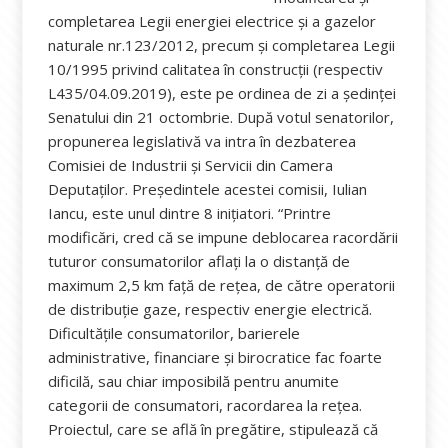
completarea Legii energiei electrice şi a gazelor
naturale nr.123/2012, precum și completarea Legii
10/1995 privind calitatea în construcții (respectiv
L435/04.09.2019), este pe ordinea de zi a ședinței
Senatului din 21 octombrie. După votul senatorilor,
propunerea legislativă va intra în dezbaterea
Comisiei de Industrii și Servicii din Camera
Deputaților. Președintele acestei comisii, Iulian
Iancu, este unul dintre 8 inițiatori. “Printre
modificări, cred că se impune deblocarea racordării
tuturor consumatorilor aflați la o distanță de
maximum 2,5 km față de rețea, de către operatorii
de distribuție gaze, respectiv energie electrică.
Dificultățile consumatorilor, barierele
administrative, financiare și birocratice fac foarte
dificilă, sau chiar imposibilă pentru anumite
categorii de consumatori, racordarea la rețea.
Proiectul, care se află în pregătire, stipulează că