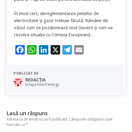
În mod cert, dereglementarea piețelor de
electricitate și gaze trebuie făcută. Rămâne de
văzut cum se poziționează noul Guvern și cum va
rezolva situația cu Comisia Europeană…
F
W
Li
X
T
E
ac
h
n
el
m
e
at
k
e
ai
PUBLICAT DE
b
s
e
gr
l
REDACȚIA
o
A
dI
a
Echipa InvesTenergy
o
p
n
m
k
p
Lasă un răspuns
Adresa ta de email nu va fi publicată.
Câmpurile obligatorii sunt
marcate cu
*