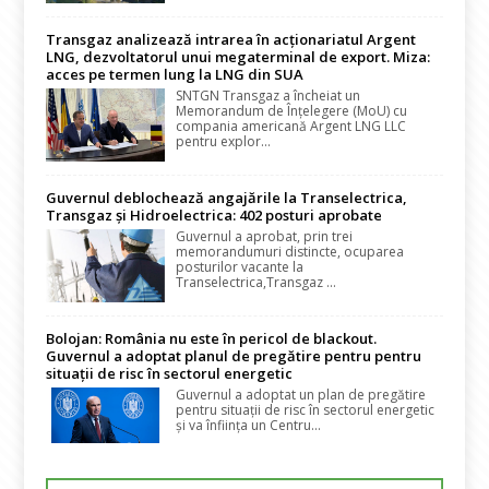
Transgaz analizează intrarea în acționariatul Argent
LNG, dezvoltatorul unui megaterminal de export. Miza:
acces pe termen lung la LNG din SUA
SNTGN Transgaz a încheiat un
Memorandum de Înțelegere (MoU) cu
compania americană Argent LNG LLC
pentru explor...
Guvernul deblochează angajările la Transelectrica,
Transgaz și Hidroelectrica: 402 posturi aprobate
Guvernul a aprobat, prin trei
memorandumuri distincte, ocuparea
posturilor vacante la
Transelectrica,Transgaz ...
Bolojan: România nu este în pericol de blackout.
Guvernul a adoptat planul de pregătire pentru pentru
situații de risc în sectorul energetic
Guvernul a adoptat un plan de pregătire
pentru situații de risc în sectorul energetic
și va înființa un Centru...