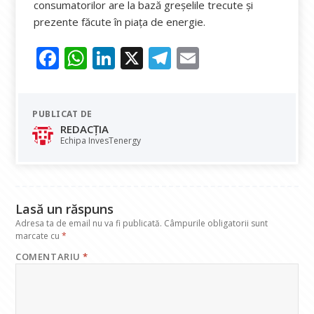
consumatorilor are la bază greșelile trecute și
prezente făcute în piața de energie.
F
W
Li
X
T
E
ac
h
n
el
m
e
at
k
e
ai
PUBLICAT DE
b
s
e
gr
l
REDACȚIA
o
A
dI
a
Echipa InvesTenergy
o
p
n
m
k
p
Lasă un răspuns
Adresa ta de email nu va fi publicată.
Câmpurile obligatorii sunt
marcate cu
*
COMENTARIU
*