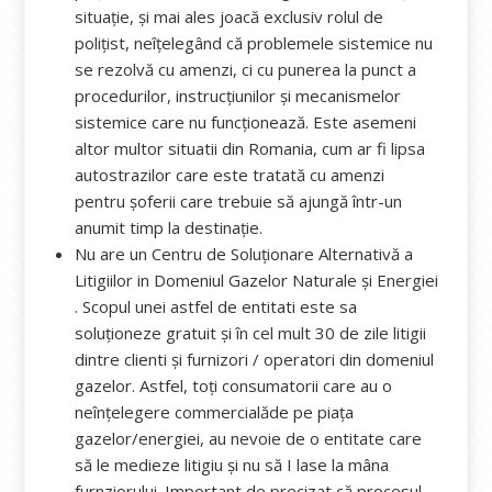
situație, și mai ales joacă exclusiv rolul de
polițist, neîțelegând că problemele sistemice nu
se rezolvă cu amenzi, ci cu punerea la punct a
procedurilor, instrucțiunilor și mecanismelor
sistemice care nu funcționează. Este asemeni
altor multor situatii din Romania, cum ar fi lipsa
autostrazilor care este tratată cu amenzi
pentru șoferii care trebuie să ajungă într-un
anumit timp la destinație.
Nu are un Centru de Soluționare Alternativă a
Litigiilor in Domeniul Gazelor Naturale și Energiei
. Scopul unei astfel de entitati este sa
soluționeze gratuit și în cel mult 30 de zile litigii
dintre clienti și furnizori / operatori din domeniul
gazelor. Astfel, toți consumatorii care au o
neînțelegere commercialăde pe piața
gazelor/energiei, au nevoie de o entitate care
să le medieze litigiu și nu să I lase la mâna
furnziorului. Important de precizat că procesul