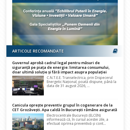
ARTICOLE RECOMANDATE
Guvernul aprobă cadrul legal pentru măsuri de
siguranță pe piața de energie: limitarea consumului,
doar ultimă soluție și fără impact asupra populației
C.N.T.E.E. Transelectrica, prin Dispecerul
Energetic Național, poată dispune, până la
data de 31 august 2026, ...
Canicula oprește preventiv grupul în cogenerare de la
CET Grozăvești. Apa caldă în București rămâne asigurată
Electrocentrale București (ELCEN)
informează că, în cursul acestei zile, a
efectuat oprirea preventivă și cont...