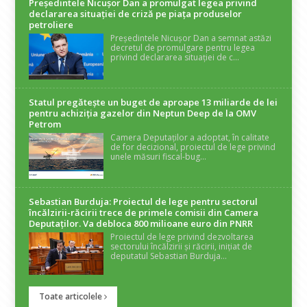
Președintele Nicuşor Dan a promulgat legea privind
declararea situaţiei de criză pe piaţa produselor
petroliere
Președintele Nicușor Dan a semnat astăzi
decretul de promulgare pentru legea
privind declararea situației de c...
Statul pregătește un buget de aproape 13 miliarde de lei
pentru achiziția gazelor din Neptun Deep de la OMV
Petrom
Camera Deputaților a adoptat, în calitate
de for decizional, proiectul de lege privind
unele măsuri fiscal-bug...
Sebastian Burduja: Proiectul de lege pentru sectorul
încălzirii-răcirii trece de primele comisii din Camera
Deputaților. Va debloca 800 milioane euro din PNRR
Proiectul de lege privind dezvoltarea
sectorului încălzirii și răcirii, inițiat de
deputatul Sebastian Burduja...
Toate articolele