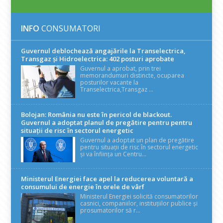
INFO
CONSUMATORI
Guvernul deblochează angajările la Transelectrica,
Transgaz și Hidroelectrica: 402 posturi aprobate
Guvernul a aprobat, prin trei
memorandumuri distincte, ocuparea
posturilor vacante la
Transelectrica,Transgaz ...
Bolojan: România nu este în pericol de blackout.
Guvernul a adoptat planul de pregătire pentru pentru
situații de risc în sectorul energetic
Guvernul a adoptat un plan de pregătire
pentru situații de risc în sectorul energetic
și va înființa un Centru...
Ministerul Energiei face apel la reducerea voluntară a
consumului de energie în orele de vârf
Ministerul Energiei solicită consumatorilor
casnici, companiilor, instituțiilor publice și
prosumatorilor să r...