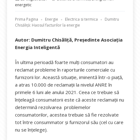
pe
energetic
Prima Pagina
Energie
Electrica si termica
Dumitru
Chisăliță: Haosul facturilor la energie
Autor: Dumitru Chisăliță, Președinte Asociația
Energia Inteligentă
În ultima perioadă foarte mulți consumatori au
reclamat probleme în raporturile comerciale cu
furnizorii lor. Această situație, iminentă într-o piață,
a atras 10.000 de reclamații la nivelul ANRE în
primele 6 luni ale anului 2021. Ceea ce trebuie să
înțeleagă consumatorii este că aceste reclamații nu
determină rezolvarea problemelor
consumatorilor, acestea trebuie să fie rezolvate
tot între consummator și furnizorul său (cel cu care
nu se înțelege).