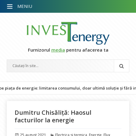
MENIU
Furnizorul
media
pentru afacerea ta
de energie: limitarea consumului, doar ultimă soluție și fără impact 
Dumitru Chisăliță: Haosul
facturilor la energie
Publicat
Categorii
25 august 2021
Electrica si termica
,
Energie
,
Flux