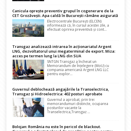
Canicula oprește preventiv grupul în cogenerare de la
CET Grozăvești. Apa caldă în București rămâne asigurată
Electrocentrale București (ELCEN)
informează că, în cursul acestei zile, a
efectuat oprirea preventivă și cont...
Transgaz analizează intrarea în acționariatul Argent
LNG, dezvoltatorul unui megaterminal de export. Miza:
acces pe termen lung la LNG din SUA
SNTGN Transgaz a încheiat un
Memorandum de Înțelegere (MoU) cu
compania americană Argent LNG LLC
pentru explor...
Guvernul deblochează angajările la Transelectrica,
Transgaz și Hidroelectrica: 402 posturi aprobate
Guvernul a aprobat, prin trei
memorandumuri distincte, ocuparea
posturilor vacante la
Transelectrica,Transgaz ...
Bolojan: România nu este în pericol de blackout.