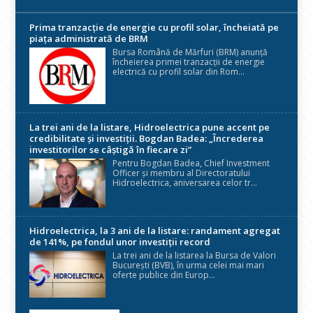
Prima tranzacție de energie cu profil solar, încheiată pe
piața administrată de BRM
Bursa Română de Mărfuri (BRM) anunță
încheierea primei tranzacții de energie
electrică cu profil solar din Rom...
La trei ani de la listare, Hidroelectrica pune accent pe
credibilitate și investiții. Bogdan Badea: „Încrederea
investitorilor se câștigă în fiecare zi”
Pentru Bogdan Badea, Chief Investment
Officer și membru al Directoratului
Hidroelectrica, aniversarea celor tr...
Hidroelectrica, la 3 ani de la listare: randament agregat
de 141%, pe fondul unor investiții record
La trei ani de la listarea la Bursa de Valori
București (BVB), în urma celei mai mari
oferte publice din Europ...