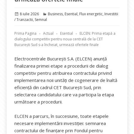
Publicat
Categorii
8 iulie 2026
Business
,
Esential
,
Flux energetic
,
Investitii
pe
/ Tranzactii
,
Semnal
Prima Pagina
Actual
Esential
ELCEN: Prima etapă a
dialogului competitiv pentru noua centrală de la CET
București Sud s-a încheiat, urmează ofertele finale
Electrocentrale București S.A. (ELCEN) anunță
finalizarea primei etape a procedurii de dialog
competitiv pentru atribuirea contractului privind
implementarea noii unități de cogenerare de înaltă
eficiență din cadrul CET București Sud, prin
selectarea candidatului care va participa la etapa
următoare a procedurii.
ELCEN a parcurs, în succesiune, toate etapele
necesare implementării investiției: semnarea
contractului de finanțare prin Fondul pentru