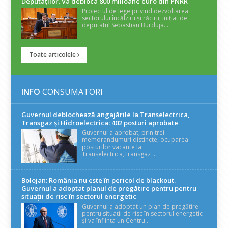
Deputaților. Va debloca 800 milioane euro din PNRR
Proiectul de lege privind dezvoltarea
sectorului încălzirii și răcirii, inițiat de
deputatul Sebastian Burduja...
Toate articolele
INFO
CONSUMATORI
Guvernul deblochează angajările la Transelectrica,
Transgaz și Hidroelectrica: 402 posturi aprobate
Guvernul a aprobat, prin trei
memorandumuri distincte, ocuparea
posturilor vacante la
Transelectrica,Transgaz ...
Bolojan: România nu este în pericol de blackout.
Guvernul a adoptat planul de pregătire pentru pentru
situații de risc în sectorul energetic
Guvernul a adoptat un plan de pregătire
pentru situații de risc în sectorul energetic
și va înființa un Centru...