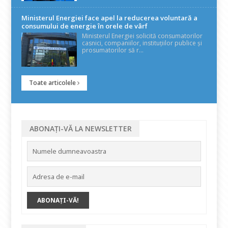
Ministerul Energiei face apel la reducerea voluntară a
consumului de energie în orele de vârf
Ministerul Energiei solicită consumatorilor
casnici, companiilor, instituțiilor publice și
prosumatorilor să r...
Toate articolele
ABONAȚI-VĂ LA NEWSLETTER