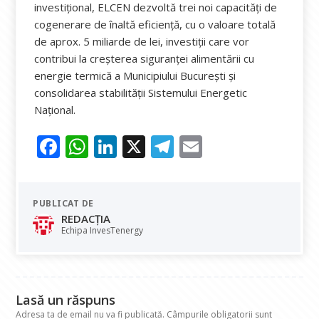
investițional, ELCEN dezvoltă trei noi capacități de
cogenerare de înaltă eficiență, cu o valoare totală
de aprox. 5 miliarde de lei, investiții care vor
contribui la creșterea siguranței alimentării cu
energie termică a Municipiului București și
consolidarea stabilității Sistemului Energetic
Național.
F
W
Li
X
T
E
ac
h
n
el
m
e
at
k
e
ai
PUBLICAT DE
b
s
e
gr
l
REDACȚIA
o
A
dI
a
Echipa InvesTenergy
o
p
n
m
k
p
Lasă un răspuns
Adresa ta de email nu va fi publicată.
Câmpurile obligatorii sunt