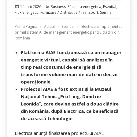
Publicat
Categorii
14 mai 2026
Business
,
Eficienta energetica
,
Esential
,
pe
Flux energetic
,
Furnizare / Distributie / Transport
,
Semnal
Prima Pagina
Actual
Esential
Electrica a implementat
primul sistem AI de management energetic pentru clădiri din
România
Platforma AIAE funcționează ca un manager
energetic virtual, capabil să analizeze în
timp real consumul de energie și să
transforme volume mari de date în decizii
operaționale.
Proiectul AIAE a fost extins și la Muzeul
Național Tehnic „Prof. ing. Dimitrie
Leonida”, care devine astfel a doua clădire
din România, după Electrica, ce beneficiază
de această tehnologie.
Electrica anunță finalizarea proiectului AIAE