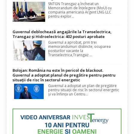
SNTGN Transgaz a încheiat un
Memorandum de Înțelegere (MoU) cu
compania americană Argent LNG LLC
pentru explor...
Guvernul deblochează angajările la Transelectrica,
Transgaz și Hidroelectrica: 402 posturi aprobate
Guvernul a aprobat, prin trei
memorandumuri distincte, ocuparea
posturilor vacante la
Transelectrica,Transgaz ...
Bolojan: România nu este în pericol de blackout.
Guvernul a adoptat planul de pregătire pentru pentru
situații de risc în sectorul energetic
Guvernul a adoptat un plan de pregătire
pentru situații de risc în sectorul energetic
și va înființa un Centru...