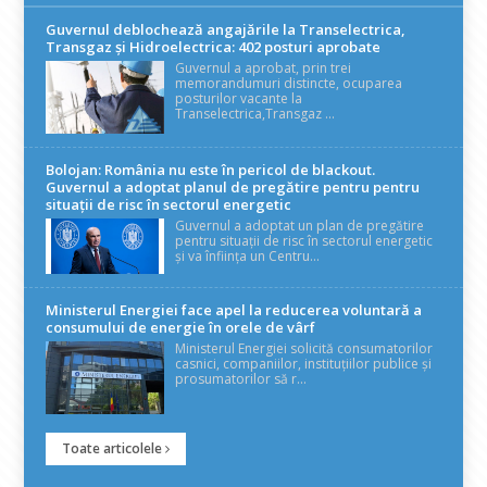
Guvernul deblochează angajările la Transelectrica,
Transgaz și Hidroelectrica: 402 posturi aprobate
Guvernul a aprobat, prin trei
memorandumuri distincte, ocuparea
posturilor vacante la
Transelectrica,Transgaz ...
Bolojan: România nu este în pericol de blackout.
Guvernul a adoptat planul de pregătire pentru pentru
situații de risc în sectorul energetic
Guvernul a adoptat un plan de pregătire
pentru situații de risc în sectorul energetic
și va înființa un Centru...
Ministerul Energiei face apel la reducerea voluntară a
consumului de energie în orele de vârf
Ministerul Energiei solicită consumatorilor
casnici, companiilor, instituțiilor publice și
prosumatorilor să r...
Toate articolele