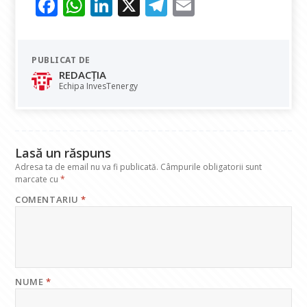
F
W
Li
X
T
E
ac
h
n
el
m
e
at
k
e
ai
PUBLICAT DE
b
s
e
gr
l
REDACȚIA
o
A
dI
a
Echipa InvesTenergy
o
p
n
m
k
p
Lasă un răspuns
Adresa ta de email nu va fi publicată.
Câmpurile obligatorii sunt
marcate cu
*
COMENTARIU
*
NUME
*