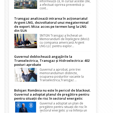
informează că, în cursul acestei zile,
a efectuat oprirea preventivă și
cont...
Transgaz analizează intrarea în acționariatul
Argent LNG, dezvoltatorul unui megaterminal
de export. Miza: acces pe termen lung la LNG
din SUA
SNTGN Transgaz a încheiat un
Memorandum de Înțelegere (MoU)
cu compania americană Argent
LNG LLC pentru explor...
Guvernul deblochează angajările la
Transelectrica, Transgaz și Hidroelectrica: 402
posturi aprobate
Guvernul a aprobat, prin trei
memorandumuri distincte,
ocuparea posturilor vacante la
Transelectrica,Transgaz ...
Bolojan: România nu este în pericol de blackout.
Guvernul a adoptat planul de pregătire pentru
pentru situații de risc în sectorul energetic
Guvernul a adoptat un plan de
pregătire pentru situații de risc în
sectorul energetic și va înființa un