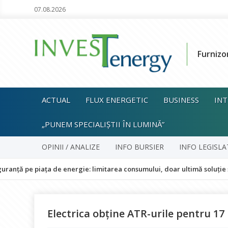
07.08.2026
Furnizo
ACTUAL
FLUX ENERGETIC
BUSINESS
INT
„PUNEM SPECIALIȘTII ÎN LUMINĂ”
OPINII / ANALIZE
INFO BURSIER
INFO LEGISLA
iața de energie: limitarea consumului, doar ultimă soluție și fără imp
Electrica obține ATR-urile pentru 17