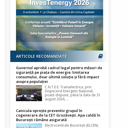
ARTICOLE RECOMANDATE
Guvernul aprobă cadrul legal pentru măsuri de
siguranță pe piața de energie: limitarea
consumului, doar ultimă soluție și fără impact
asupra populației
C.N.T.E.E. Transelectrica, prin
Dispecerul Energetic Național,
poată dispune, până la data de 31
august 2026, ...
Canicula oprește preventiv grupul în
cogenerare de la CET Grozăvești. Apa caldă în
București rămâne asigurată
Electrocentrale București (ELCEN)