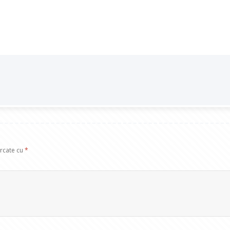
arcate cu
*