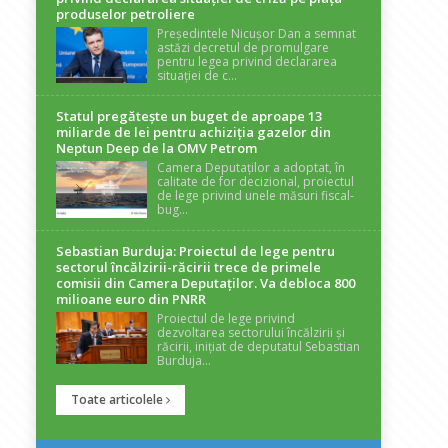
produselor petroliere
Președintele Nicușor Dan a semnat
astăzi decretul de promulgare
pentru legea privind declararea
situației de c...
Statul pregătește un buget de aproape 13
miliarde de lei pentru achiziția gazelor din
Neptun Deep de la OMV Petrom
Camera Deputaților a adoptat, în
calitate de for decizional, proiectul
de lege privind unele măsuri fiscal-
bug...
Sebastian Burduja: Proiectul de lege pentru
sectorul încălzirii-răcirii trece de primele
comisii din Camera Deputaților. Va debloca 800
milioane euro din PNRR
Proiectul de lege privind
dezvoltarea sectorului încălzirii și
răcirii, inițiat de deputatul Sebastian
Burduja...
Toate articolele