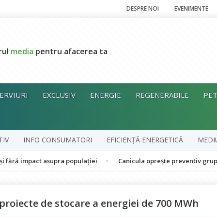
DESPRE NOI
EVENIMENTE
rul
media
pentru afacerea ta
ERVIURI
EXCLUSIV
ENERGIE
REGENERABILE
PET
TIV
INFO CONSUMATORI
EFICIENȚĂ ENERGETICĂ
MEDI
act asupra populației
Canicula oprește preventiv grupul în cogen
 proiecte de stocare a energiei de 700 MWh