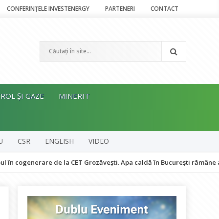
CONFERINȚELE INVESTENERGY
PARTENERI
CONTACT
ROL ȘI GAZE
MINERIT
U
CSR
ENGLISH
VIDEO
erare de la CET Grozăvești. Apa caldă în București rămâne asigurată