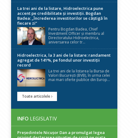
La trei ani de la listare, Hidroelectrica pune
accent pe credibilitate și investiții. Bogdan
Badea: „Încrederea investitorilor se câștigă în
fiecare zi”
Pentru Bogdan Badea, Chief
Investment Officer și membru al
Directoratului Hidroelectrica,
aniversarea celor tr...
Hidroelectrica, la 3 ani de la listare: randament
agregat de 141%, pe fondul unor investiții
record
La trei ani de la listarea la Bursa de
Valori București (BVB), în urma celei
mai mari oferte publice din Europ...
Toate articolele
INFO
LEGISLATIV
Președintele Nicuşor Dan a promulgat legea
privind declararea situaţiei de criză pe piaţa