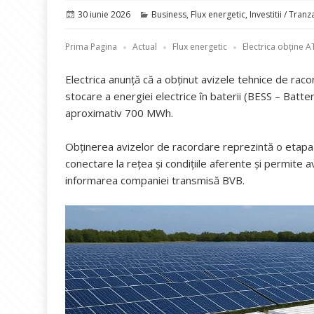
Publicat
Categorii
30 iunie 2026
Business
,
Flux energetic
,
Investitii / Tranza
pe
Prima Pagina
Actual
Flux energetic
Electrica obține 
Electrica anunță că a obținut avizele tehnice de rac
stocare a energiei electrice în baterii (BESS – Batt
aproximativ 700 MWh.
Obținerea avizelor de racordare reprezintă o etapa 
conectare la rețea și condițiile aferente și permite 
informarea companiei transmisă BVB.