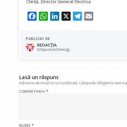
Chiriță, Director General Electrica
F
W
Li
X
T
E
ac
h
n
el
m
e
at
k
e
ai
PUBLICAT DE
b
s
e
gr
l
REDACȚIA
o
A
dI
a
Echipa InvesTenergy
o
p
n
m
k
p
Lasă un răspuns
Adresa ta de email nu va fi publicată.
Câmpurile obligatorii sunt m
COMENTARIU
*
NUME
*