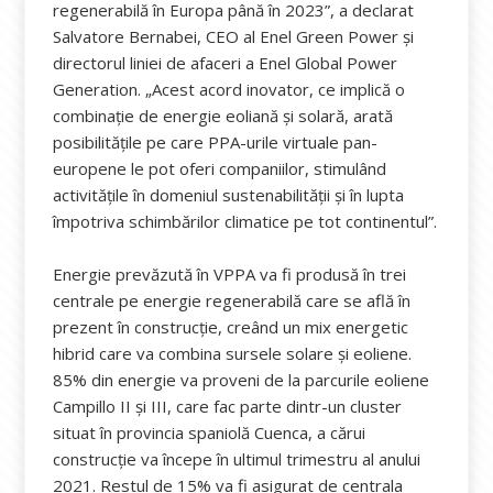
regenerabilă în Europa până în 2023”, a declarat
Salvatore Bernabei, CEO al Enel Green Power și
directorul liniei de afaceri a Enel Global Power
Generation. „Acest acord inovator, ce implică o
combinație de energie eoliană și solară, arată
posibilitățile pe care PPA-urile virtuale pan-
europene le pot oferi companiilor, stimulând
activitățile în domeniul sustenabilității și în lupta
împotriva schimbărilor climatice pe tot continentul”.
Energie prevăzută în VPPA va fi produsă în trei
centrale pe energie regenerabilă care se află în
prezent în construcție, creând un mix energetic
hibrid care va combina sursele solare și eoliene.
85% din energie va proveni de la parcurile eoliene
Campillo II și III, care fac parte dintr-un cluster
situat în provincia spaniolă Cuenca, a cărui
construcție va începe în ultimul trimestru al anului
2021. Restul de 15% va fi asigurat de centrala