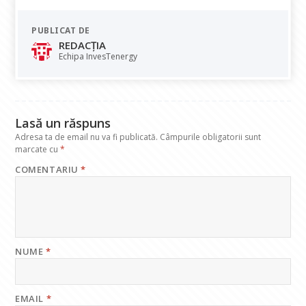
e
at
k
e
ai
PUBLICAT DE
b
s
e
gr
l
REDACȚIA
o
A
dI
a
Echipa InvesTenergy
o
p
n
m
k
p
Lasă un răspuns
Adresa ta de email nu va fi publicată.
Câmpurile obligatorii sunt
marcate cu
*
COMENTARIU
*
NUME
*
EMAIL
*