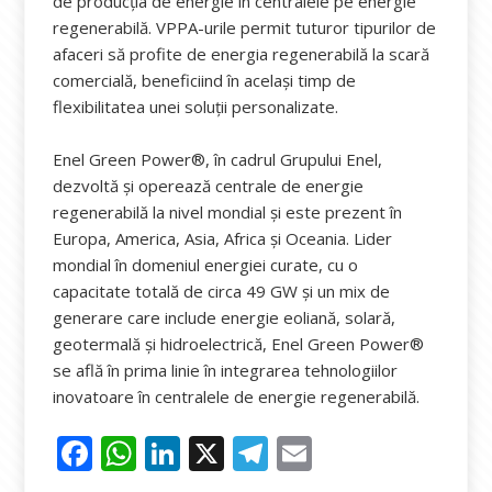
de producția de energie în centralele pe energie
regenerabilă. VPPA-urile permit tuturor tipurilor de
afaceri să profite de energia regenerabilă la scară
comercială, beneficiind în același timp de
flexibilitatea unei soluții personalizate.
Enel Green Power®, în cadrul Grupului Enel,
dezvoltă și operează centrale de energie
regenerabilă la nivel mondial și este prezent în
Europa, America, Asia, Africa și Oceania. Lider
mondial în domeniul energiei curate, cu o
capacitate totală de circa 49 GW și un mix de
generare care include energie eoliană, solară,
geotermală și hidroelectrică, Enel Green Power®
se află în prima linie în integrarea tehnologiilor
inovatoare în centralele de energie regenerabilă.
F
W
Li
X
T
E
ac
h
n
el
m