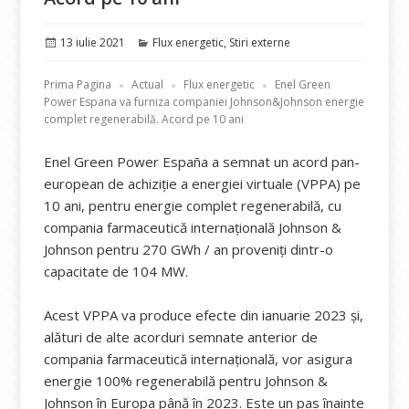
Publicat
Categorii
13 iulie 2021
Flux energetic
,
Stiri externe
pe
Prima Pagina
Actual
Flux energetic
Enel Green
Power Espana va furniza companiei Johnson&Johnson energie
complet regenerabilă. Acord pe 10 ani
Enel Green Power España a semnat un acord pan-
european de achiziție a energiei virtuale (VPPA) pe
10 ani, pentru energie complet regenerabilă, cu
compania farmaceutică internațională Johnson &
Johnson pentru 270 GWh / an proveniți dintr-o
capacitate de 104 MW.
Acest VPPA va produce efecte din ianuarie 2023 și,
alături de alte acorduri semnate anterior de
compania farmaceutică internațională, vor asigura
energie 100% regenerabilă pentru Johnson &
Johnson în Europa până în 2023. Este un pas înainte