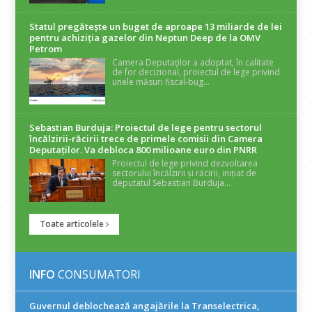
Statul pregătește un buget de aproape 13 miliarde de lei
pentru achiziția gazelor din Neptun Deep de la OMV
Petrom
Camera Deputaților a adoptat, în calitate
de for decizional, proiectul de lege privind
unele măsuri fiscal-bug...
Sebastian Burduja: Proiectul de lege pentru sectorul
încălzirii-răcirii trece de primele comisii din Camera
Deputaților. Va debloca 800 milioane euro din PNRR
Proiectul de lege privind dezvoltarea
sectorului încălzirii și răcirii, inițiat de
deputatul Sebastian Burduja...
Toate articolele
INFO
CONSUMATORI
Guvernul deblochează angajările la Transelectrica,