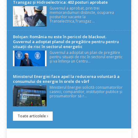
Transgaz și Hidroelectrica: 402 posturi aprobate
Guvernul a aprobat, prin trei
memorandumuri distincte, ocuparea
posturilor vacante la
Transelectrica,Transgaz ...
Bolojan: România nu este în pericol de blackout.
Guvernul a adoptat planul de pregătire pentru pentru
situații de risc în sectorul energetic
Guvernul a adoptat un plan de pregătire
pentru situații de risc în sectorul energetic
și va înființa un Centru...
Ministerul Energiei face apel la reducerea voluntară a
consumului de energie în orele de vârf
Ministerul Energiei solicită consumatorilor
casnici, companiilor, instituțiilor publice și
prosumatorilor să r...
Toate articolele