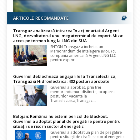
ARTICOLE RECOMANDATE
Transgaz analizează intrarea în acționariatul Argent
LNG, dezvoltatorul unui megaterminal de export. Miza:
acces pe termen lung la LNG din SUA
SNTGN Transgaz a încheiat un
Memorandum de Înțelegere (MoU) cu
compania americană Argent LNG LLC
pentru explor...
Guvernul deblochează angajările la Transelectrica,
Transgaz și Hidroelectrica: 402 posturi aprobate
Guvernul a aprobat, prin trei
memorandumuri distincte, ocuparea
posturilor vacante la
Transelectrica,Transgaz ...
Bolojan: România nu este în pericol de blackout.
Guvernul a adoptat planul de pregătire pentru pentru
situații de risc în sectorul energetic
Guvernul a adoptat un plan de pregătire
pentru situații de risc în sectorul energetic