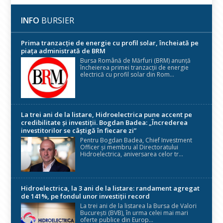
INFO
BURSIER
Prima tranzacție de energie cu profil solar, încheiată pe
piața administrată de BRM
Bursa Română de Mărfuri (BRM) anunță
încheierea primei tranzacții de energie
electrică cu profil solar din Rom...
La trei ani de la listare, Hidroelectrica pune accent pe
credibilitate și investiții. Bogdan Badea: „Încrederea
investitorilor se câștigă în fiecare zi”
Pentru Bogdan Badea, Chief Investment
Officer și membru al Directoratului
Hidroelectrica, aniversarea celor tr...
Hidroelectrica, la 3 ani de la listare: randament agregat
de 141%, pe fondul unor investiții record
La trei ani de la listarea la Bursa de Valori
București (BVB), în urma celei mai mari
oferte publice din Europ...