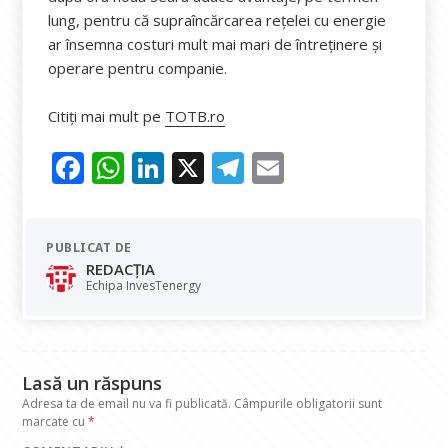
lung, pentru că supraîncărcarea reţelei cu energie
ar însemna costuri mult mai mari de întreţinere şi
operare pentru companie.
Citiți mai mult pe
TOTB.ro
F
W
Li
X
T
E
ac
h
n
el
m
e
at
k
e
ai
PUBLICAT DE
b
s
e
gr
l
REDACȚIA
o
A
dI
a
Echipa InvesTenergy
o
p
n
m
k
p
Lasă un răspuns
Adresa ta de email nu va fi publicată.
Câmpurile obligatorii sunt
marcate cu
*