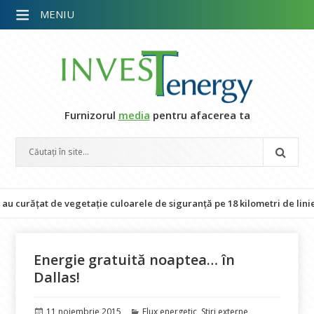
MENIU
Furnizorul
media
pentru afacerea ta
rățat de vegetație culoarele de siguranță pe 18 kilometri de linie elect
Energie gratuită noaptea… în
Dallas!
Publicat
Categorii
11 noiembrie 2015
Flux energetic
,
Stiri externe