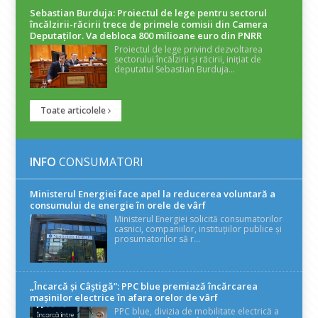
Sebastian Burduja: Proiectul de lege pentru sectorul
încălzirii-răcirii trece de primele comisii din Camera
Deputaților. Va debloca 800 milioane euro din PNRR
Proiectul de lege privind dezvoltarea
sectorului încălzirii și răcirii, inițiat de
deputatul Sebastian Burduja...
Toate articolele
INFO
CONSUMATORI
Ministerul Energiei face apel la reducerea voluntară a
consumului de energie în orele de vârf
Ministerul Energiei solicită consumatorilor
casnici, companiilor, instituțiilor publice și
prosumatorilor să r...
„Încarcă și Câștigă”: PPC blue premiază încărcarea
mașinilor electrice în afara orelor de vârf
PPC blue, divizia de mobilitate electrică a