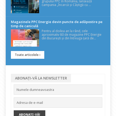
grupului PPC în România, lansează
campania „Încarcă și Câștigă cu ...
Magazinele PPC Energie devin puncte de adăpostire pe
timp de caniculă
Pentru al doilea an la rând, cele
aproximativ 80 de magazine PPC Energie
din București și din întreaga țară de...
Toate articolele
ABONAȚI-VĂ LA NEWSLETTER