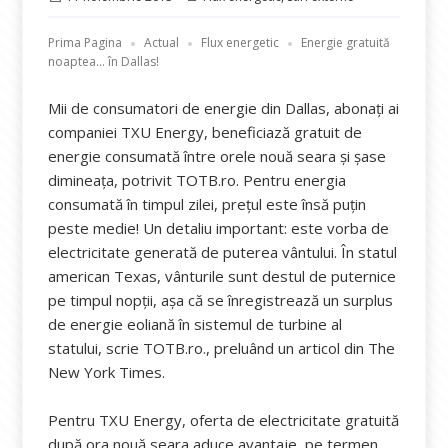
pe
Prima Pagina
Actual
Flux energetic
Energie gratuită
noaptea… în Dallas!
Mii de consumatori de energie din Dallas, abonaţi ai
companiei TXU Energy, beneficiază gratuit de
energie consumată între orele nouă seara şi şase
dimineaţa, potrivit TOTB.ro. Pentru energia
consumată în timpul zilei, preţul este însă puţin
peste medie! Un detaliu important: este vorba de
electricitate generată de puterea vântului. În statul
american Texas, vânturile sunt destul de puternice
pe timpul nopţii, aşa că se înregistrează un surplus
de energie eoliană în sistemul de turbine al
statului, scrie TOTB.ro., preluând un articol din The
New York Times.
Pentru TXU Energy, oferta de electricitate gratuită
după ora nouă seara aduce avantaje, pe termen