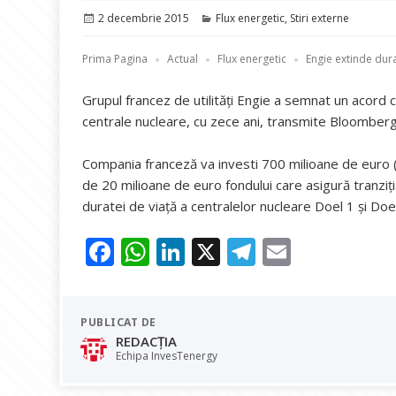
Publicat
Categorii
2 decembrie 2015
Flux energetic
,
Stiri externe
pe
Prima Pagina
Actual
Flux energetic
Engie extinde dura
Grupul francez de utilităţi Engie a semnat un acord 
centrale nucleare, cu zece ani, transmite Bloomberg
Compania franceză va investi 700 milioane de euro (74
de 20 milioane de euro fondului care asigură tranziţi
duratei de viaţă a centralelor nucleare Doel 1 şi Do
F
W
Li
X
T
E
ac
h
n
el
m
e
at
k
e
ai
PUBLICAT DE
b
s
e
gr
l
REDACȚIA
o
A
dI
a
Echipa InvesTenergy
o
p
n
m