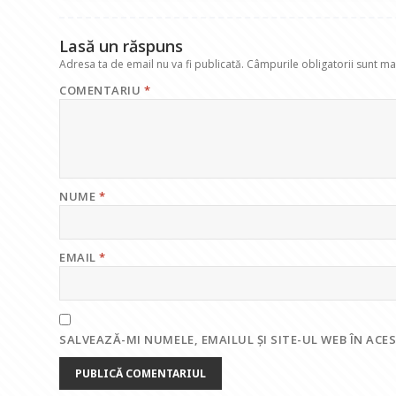
k
p
Lasă un răspuns
Adresa ta de email nu va fi publicată.
Câmpurile obligatorii sunt m
COMENTARIU
*
NUME
*
EMAIL
*
SALVEAZĂ-MI NUMELE, EMAILUL ȘI SITE-UL WEB ÎN AC