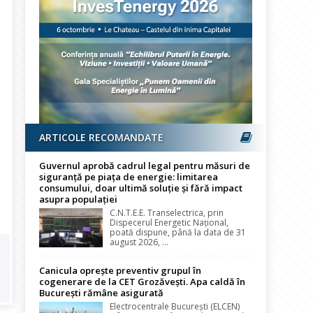
ARTICOLE RECOMANDATE
Guvernul aprobă cadrul legal pentru măsuri de
siguranță pe piața de energie: limitarea
consumului, doar ultimă soluție și fără impact
asupra populației
C.N.T.E.E. Transelectrica, prin
Dispecerul Energetic Național,
poată dispune, până la data de 31
august 2026, ...
Canicula oprește preventiv grupul în
cogenerare de la CET Grozăvești. Apa caldă în
București rămâne asigurată
Electrocentrale București (ELCEN)