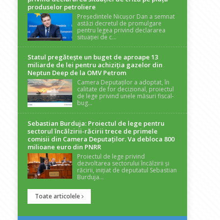
produselor petroliere
Președintele Nicușor Dan a semnat
astăzi decretul de promulgare
pentru legea privind declararea
situației de c...
Statul pregătește un buget de aproape 13
miliarde de lei pentru achiziția gazelor din
Neptun Deep de la OMV Petrom
Camera Deputaților a adoptat, în
calitate de for decizional, proiectul
de lege privind unele măsuri fiscal-
bug...
Sebastian Burduja: Proiectul de lege pentru
sectorul încălzirii-răcirii trece de primele
comisii din Camera Deputaților. Va debloca 800
milioane euro din PNRR
Proiectul de lege privind
dezvoltarea sectorului încălzirii și
răcirii, inițiat de deputatul Sebastian
Burduja...
Toate articolele