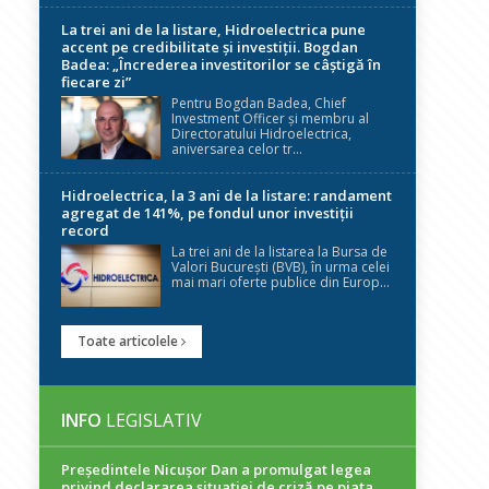
La trei ani de la listare, Hidroelectrica pune
accent pe credibilitate și investiții. Bogdan
Badea: „Încrederea investitorilor se câștigă în
fiecare zi”
Pentru Bogdan Badea, Chief
Investment Officer și membru al
Directoratului Hidroelectrica,
aniversarea celor tr...
Hidroelectrica, la 3 ani de la listare: randament
agregat de 141%, pe fondul unor investiții
record
La trei ani de la listarea la Bursa de
Valori București (BVB), în urma celei
mai mari oferte publice din Europ...
Toate articolele
INFO
LEGISLATIV
Președintele Nicuşor Dan a promulgat legea
privind declararea situaţiei de criză pe piaţa