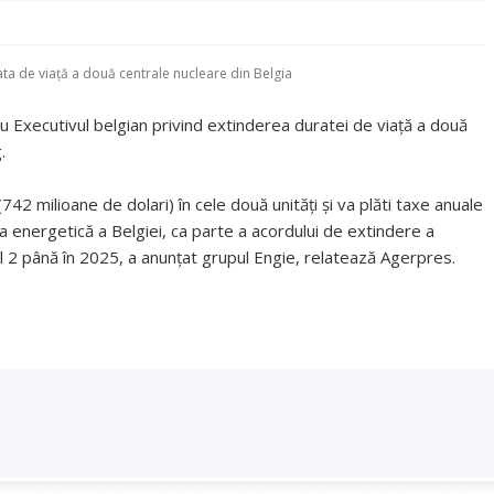
ta de viaţă a două centrale nucleare din Belgia
cu Executivul belgian privind extinderea duratei de viaţă a două
.
2 milioane de dolari) în cele două unităţi şi va plăti taxe anuale
a energetică a Belgiei, ca parte a acordului de extindere a
el 2 până în 2025, a anunţat grupul Engie, relatează Agerpres.