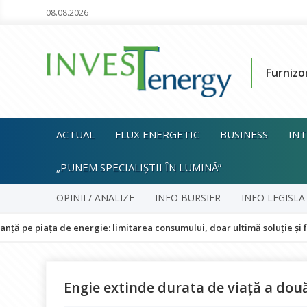
08.08.2026
Furnizo
ACTUAL
FLUX ENERGETIC
BUSINESS
INT
„PUNEM SPECIALIȘTII ÎN LUMINĂ”
OPINII / ANALIZE
INFO BURSIER
INFO LEGISLA
ța de energie: limitarea consumului, doar ultimă soluție și fără impac
Engie extinde durata de viaţă a două