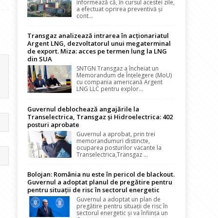
informează că, în cursul acestei zile,
a efectuat oprirea preventivă și
cont...
Transgaz analizează intrarea în acționariatul
Argent LNG, dezvoltatorul unui megaterminal
de export. Miza: acces pe termen lung la LNG
din SUA
SNTGN Transgaz a încheiat un
Memorandum de Înțelegere (MoU)
cu compania americană Argent
LNG LLC pentru explor...
Guvernul deblochează angajările la
Transelectrica, Transgaz și Hidroelectrica: 402
posturi aprobate
Guvernul a aprobat, prin trei
memorandumuri distincte,
ocuparea posturilor vacante la
Transelectrica,Transgaz ...
Bolojan: România nu este în pericol de blackout.
Guvernul a adoptat planul de pregătire pentru
pentru situații de risc în sectorul energetic
Guvernul a adoptat un plan de
pregătire pentru situații de risc în
sectorul energetic și va înființa un