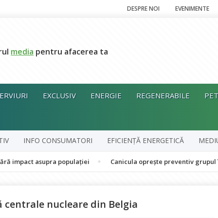
DESPRE NOI
EVENIMENTE
rul
media
pentru afacerea ta
ERVIURI
EXCLUSIV
ENERGIE
REGENERABILE
PET
TIV
INFO CONSUMATORI
EFICIENȚĂ ENERGETICĂ
MEDI
t asupra populației
Canicula oprește preventiv grupul în cogene
 centrale nucleare din Belgia