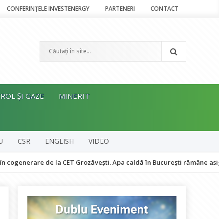
CONFERINȚELE INVESTENERGY
PARTENERI
CONTACT
ROL ȘI GAZE
MINERIT
U
CSR
ENGLISH
VIDEO
rare de la CET Grozăvești. Apa caldă în București rămâne asigurată