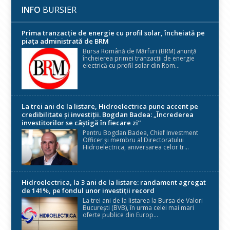
INFO
BURSIER
Prima tranzacție de energie cu profil solar, încheiată pe
piața administrată de BRM
Bursa Română de Mărfuri (BRM) anunță
încheierea primei tranzacții de energie
electrică cu profil solar din Rom...
La trei ani de la listare, Hidroelectrica pune accent pe
credibilitate și investiții. Bogdan Badea: „Încrederea
investitorilor se câștigă în fiecare zi”
Pentru Bogdan Badea, Chief Investment
Officer și membru al Directoratului
Hidroelectrica, aniversarea celor tr...
Hidroelectrica, la 3 ani de la listare: randament agregat
de 141%, pe fondul unor investiții record
La trei ani de la listarea la Bursa de Valori
București (BVB), în urma celei mai mari
oferte publice din Europ...