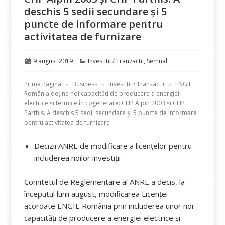
deschis 5 sedii secundare și 5
puncte de informare pentru
activitatea de furnizare
Publicat
Categorii
9 august 2019
Investitii / Tranzactii
,
Semnal
pe
Prima Pagina
Business
Investitii / Tranzactii
ENGIE
România deține noi capacităţi de producere a energiei
electrice și termice în cogenerare: CHP Alpin 2003 și CHP
Parthis. A deschis 5 sedii secundare și 5 puncte de informare
pentru activitatea de furnizare
Decizii ANRE de modificare a licențelor pentru
includerea noilor investiții
Comitetul de Reglementare al ANRE a decis, la
începutul lunii august, modificarea Licenței
acordate ENGIE România prin includerea unor noi
capacităţi de producere a energiei electrice și