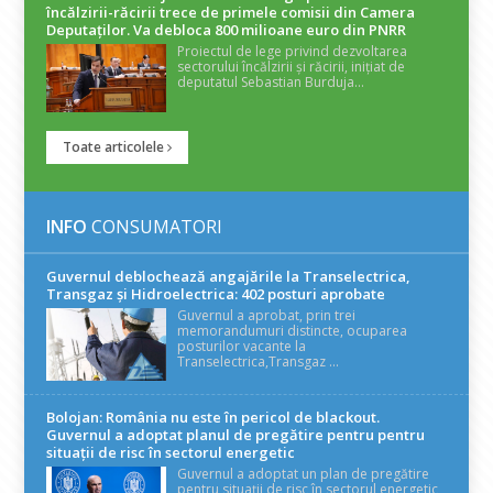
încălzirii-răcirii trece de primele comisii din Camera
Deputaților. Va debloca 800 milioane euro din PNRR
Proiectul de lege privind dezvoltarea
sectorului încălzirii și răcirii, inițiat de
deputatul Sebastian Burduja...
Toate articolele
INFO
CONSUMATORI
Guvernul deblochează angajările la Transelectrica,
Transgaz și Hidroelectrica: 402 posturi aprobate
Guvernul a aprobat, prin trei
memorandumuri distincte, ocuparea
posturilor vacante la
Transelectrica,Transgaz ...
Bolojan: România nu este în pericol de blackout.
Guvernul a adoptat planul de pregătire pentru pentru
situații de risc în sectorul energetic
Guvernul a adoptat un plan de pregătire
pentru situații de risc în sectorul energetic