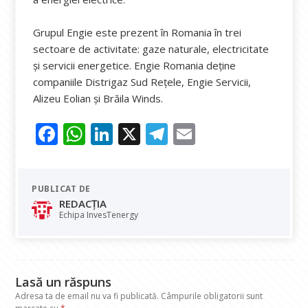
Grupul Engie este prezent în Romania în trei
sectoare de activitate: gaze naturale, electricitate
şi servicii energetice. Engie Romania deţine
companiile Distrigaz Sud Reţele, Engie Servicii,
Alizeu Eolian şi Brăila Winds.
F
W
Li
X
T
E
ac
h
n
el
m
e
at
k
e
ai
PUBLICAT DE
b
s
e
gr
l
REDACȚIA
o
A
dI
a
Echipa InvesTenergy
o
p
n
m
k
p
Lasă un răspuns
Adresa ta de email nu va fi publicată.
Câmpurile obligatorii sunt