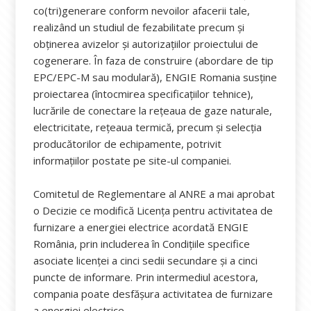
co(tri)generare conform nevoilor afacerii tale,
realizând un studiul de fezabilitate precum și
obținerea avizelor și autorizațiilor proiectului de
cogenerare. În faza de construire (abordare de tip
EPC/EPC-M sau modulară), ENGIE Romania susține
proiectarea (întocmirea specificațiilor tehnice),
lucrările de conectare la rețeaua de gaze naturale,
electricitate, rețeaua termică, precum și selecția
producătorilor de echipamente, potrivit
informațiilor postate pe site-ul companiei.
Comitetul de Reglementare al ANRE a mai aprobat
o Decizie ce modifică Licenţa pentru activitatea de
furnizare a energiei electrice acordată ENGIE
România, prin includerea în Condiţiile specifice
asociate licenţei a cinci sedii secundare şi a cinci
puncte de informare. Prin intermediul acestora,
compania poate desfășura activitatea de furnizare
a energiei electrice.