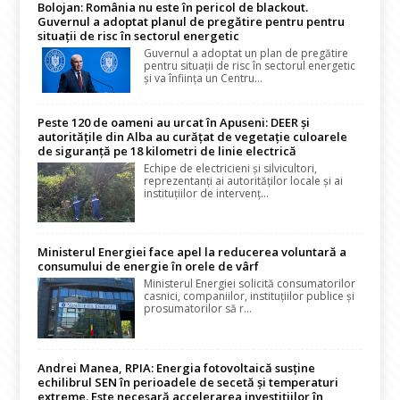
Bolojan: România nu este în pericol de blackout.
Guvernul a adoptat planul de pregătire pentru pentru
situații de risc în sectorul energetic
Guvernul a adoptat un plan de pregătire
pentru situații de risc în sectorul energetic
și va înființa un Centru...
Peste 120 de oameni au urcat în Apuseni: DEER și
autoritățile din Alba au curățat de vegetație culoarele
de siguranță pe 18 kilometri de linie electrică
Echipe de electricieni și silvicultori,
reprezentanți ai autorităților locale și ai
instituțiilor de intervenț...
Ministerul Energiei face apel la reducerea voluntară a
consumului de energie în orele de vârf
Ministerul Energiei solicită consumatorilor
casnici, companiilor, instituțiilor publice și
prosumatorilor să r...
Andrei Manea, RPIA: Energia fotovoltaică susține
echilibrul SEN în perioadele de secetă și temperaturi
extreme. Este necesară accelerarea investițiilor în