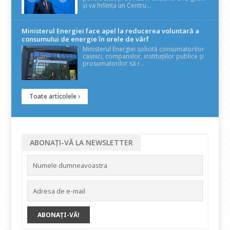
și va înființa un Centru...
Ministerul Energiei face apel la reducerea voluntară a
consumului de energie în orele de vârf
Ministerul Energiei solicită consumatorilor
casnici, companiilor, instituțiilor publice și
prosumatorilor să r...
Toate articolele
ABONAȚI-VĂ LA NEWSLETTER