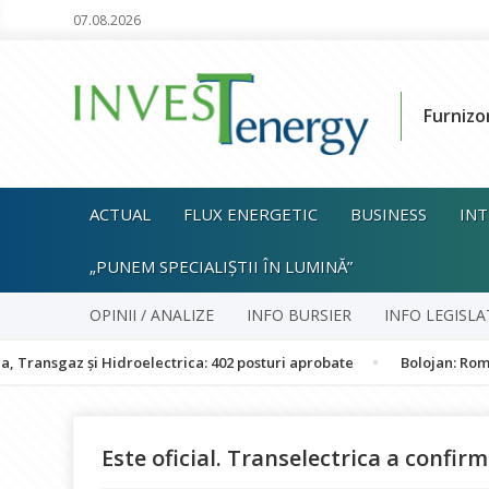
07.08.2026
Furnizo
ACTUAL
FLUX ENERGETIC
BUSINESS
INT
„PUNEM SPECIALIȘTII ÎN LUMINĂ”
OPINII / ANALIZE
INFO BURSIER
INFO LEGISLA
 și Hidroelectrica: 402 posturi aprobate
Bolojan: România nu est
Este oficial. Transelectrica a confir