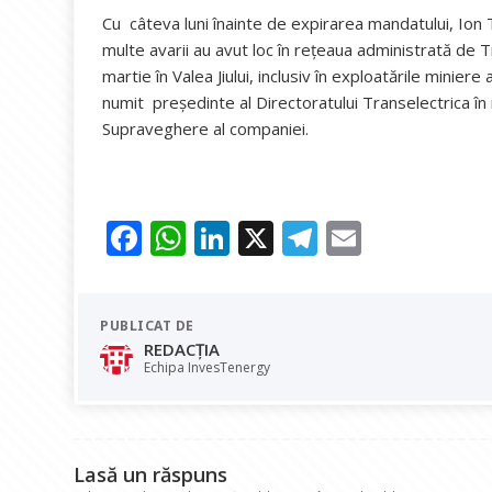
Cu câteva luni înainte de expirarea mandatului, Ion
multe avarii au avut loc în reţeaua administrată de T
martie în Valea Jiului, inclusiv în exploatările minie
numit preşedinte al Directoratului Transelectrica în 
Supraveghere al companiei.
F
W
Li
X
T
E
ac
h
n
el
m
e
at
k
e
ai
PUBLICAT DE
b
s
e
gr
l
REDACȚIA
o
A
dI
a
Echipa InvesTenergy
o
p
n
m
k
p
Lasă un răspuns