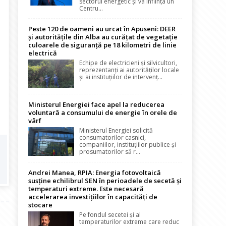
sectorul energetic și va înființa un
Centru...
Peste 120 de oameni au urcat în Apuseni: DEER
și autoritățile din Alba au curățat de vegetație
culoarele de siguranță pe 18 kilometri de linie
electrică
Echipe de electricieni și silvicultori,
reprezentanți ai autorităților locale
și ai instituțiilor de intervenț...
Ministerul Energiei face apel la reducerea
voluntară a consumului de energie în orele de
vârf
Ministerul Energiei solicită
consumatorilor casnici,
companiilor, instituțiilor publice și
prosumatorilor să r...
Andrei Manea, RPIA: Energia fotovoltaică
susține echilibrul SEN în perioadele de secetă și
temperaturi extreme. Este necesară
accelerarea investițiilor în capacități de
stocare
Pe fondul secetei și al
temperaturilor extreme care reduc