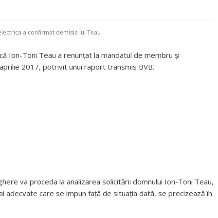
selectrica a confirmat demisia lui Teau
rii că Ion-Toni Teau a renunțat la mandatul de membru și
aprilie 2017, potrivit unui raport transmis BVB.
eghere va proceda la analizarea solicitării domnului Ion-Toni Teau,
 mai adecvate care se impun față de situația dată, se precizează în