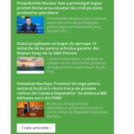
Președintele Nicuşor Dan a promulgat legea
privind declararea situaţiei de criză pe piaţa
produselor petroliere
Președintele Nicușor Dan a semnat
astăzi decretul de promulgare
pentru legea privind declararea
situației de c...
Statul pregătește un buget de aproape 13
miliarde de lei pentru achiziția gazelor din
Neptun Deep de la OMV Petrom
Camera Deputaților a adoptat, în
calitate de for decizional, proiectul
de lege privind unele măsuri fiscal-
bug...
Sebastian Burduja: Proiectul de lege pentru
sectorul încălzirii-răcirii trece de primele
comisii din Camera Deputaților. Va debloca 800
milioane euro din PNRR
Proiectul de lege privind
dezvoltarea sectorului încălzirii și
răcirii, inițiat de deputatul Sebastian
Burduja...
Toate articolele