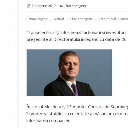
Publicat
Categorii
13 martie 2017
Flux energetic
pe
Prima Pagina
Actual
Flux energetic
Este oficial. Tran
Transelectrica își informează acționarii și investito
președinte al Directoratului începând cu data de 26 
În cursul zilei de azi, 13 martie, Consiliul de Suprav
în vederea stabilirii cu celeritate a măsurilor celor
informarea companiei.