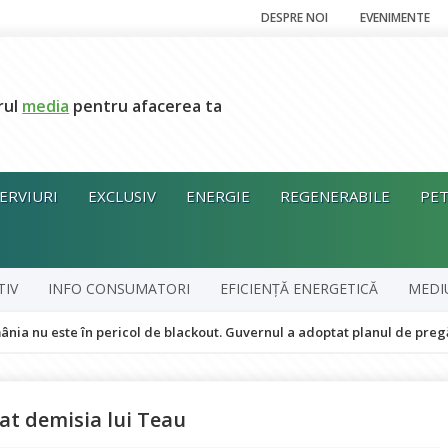
DESPRE NOI
EVENIMENTE
rul
media
pentru afacerea ta
ERVIURI
EXCLUSIV
ENERGIE
REGENERABILE
PET
TIV
INFO CONSUMATORI
EFICIENȚĂ ENERGETICĂ
MEDI
e în pericol de blackout. Guvernul a adoptat planul de pregătire pentr
mat demisia lui Teau