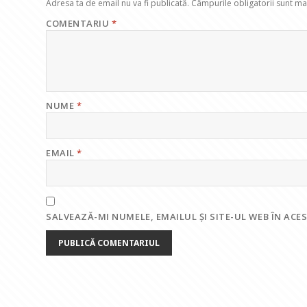
Adresa ta de email nu va fi publicată.
Câmpurile obligatorii sunt m
COMENTARIU
*
NUME
*
EMAIL
*
SALVEAZĂ-MI NUMELE, EMAILUL ȘI SITE-UL WEB ÎN AC