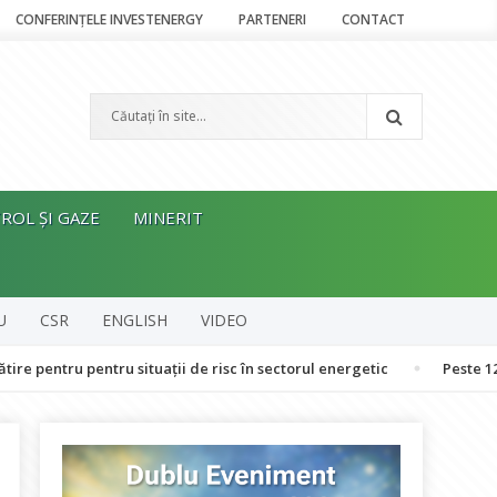
CONFERINȚELE INVESTENERGY
PARTENERI
CONTACT
ROL ȘI GAZE
MINERIT
U
CSR
ENGLISH
VIDEO
u pentru situații de risc în sectorul energetic
Peste 120 de oamen