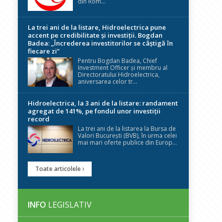
din Rom...
La trei ani de la listare, Hidroelectrica pune
accent pe credibilitate și investiții. Bogdan
Badea: „Încrederea investitorilor se câștigă în
fiecare zi”
Pentru Bogdan Badea, Chief
Investment Officer și membru al
Directoratului Hidroelectrica,
aniversarea celor tr...
Hidroelectrica, la 3 ani de la listare: randament
agregat de 141%, pe fondul unor investiții
record
La trei ani de la listarea la Bursa de
Valori București (BVB), în urma celei
mai mari oferte publice din Europ...
Toate articolele
INFO
LEGISLATIV