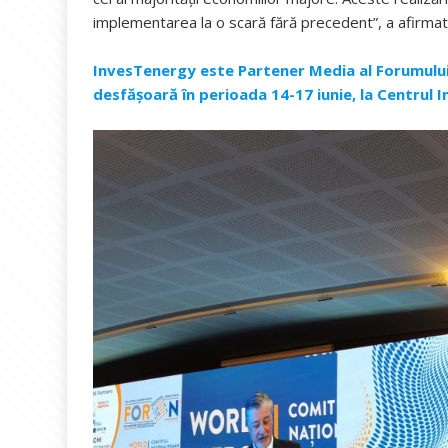
implementarea la o scară fără precedent”, a afirmat
InvesTenergy este Partener Media al Forumului R
desfășoară în perioada 14-17 iunie, la Centrul 