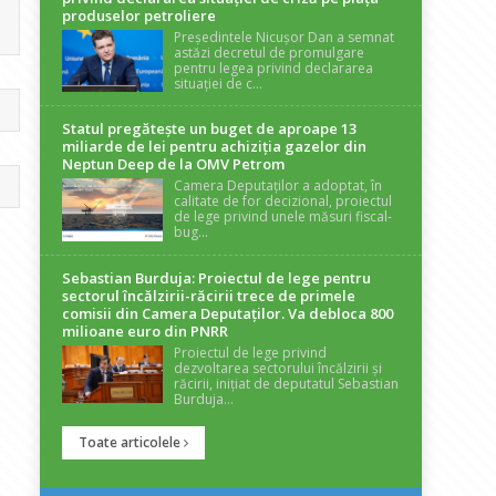
produselor petroliere
Președintele Nicușor Dan a semnat
astăzi decretul de promulgare
pentru legea privind declararea
situației de c...
Statul pregătește un buget de aproape 13
miliarde de lei pentru achiziția gazelor din
Neptun Deep de la OMV Petrom
Camera Deputaților a adoptat, în
calitate de for decizional, proiectul
de lege privind unele măsuri fiscal-
bug...
Sebastian Burduja: Proiectul de lege pentru
sectorul încălzirii-răcirii trece de primele
comisii din Camera Deputaților. Va debloca 800
milioane euro din PNRR
Proiectul de lege privind
dezvoltarea sectorului încălzirii și
răcirii, inițiat de deputatul Sebastian
Burduja...
Toate articolele