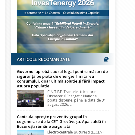
ARTICOLE RECOMANDATE
Guvernul aprobă cadrul legal pentru măsuri de
siguranță pe piața de energie: limitarea
consumului, doar ultimă soluție și fără impact
asupra populației
C.N.T.E.E. Transelectrica, prin
Dispecerul Energetic Național,
poată dispune, până la data de 31
august 2026, ...
Canicula oprește preventiv grupul în
cogenerare de la CET Grozăvești. Apa caldă în
București rămâne asigurată
Electrocentrale București (ELCEN)