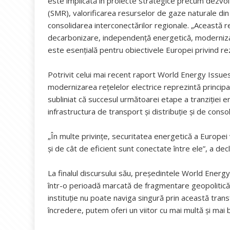
este implicată în proiecte strategice precum dezvol
(SMR), valorificarea resurselor de gaze naturale di
consolidarea interconectărilor regionale. „Această reg
decarbonizare, independență energetică, modernizare a
este esențială pentru obiectivele Europei privind rez
Potrivit celui mai recent raport World Energy Issues
modernizarea rețelelor electrice reprezintă principal
subliniat că succesul următoarei etape a tranziției e
infrastructura de transport și distribuție și de consol
„În multe privințe, securitatea energetică a Europe
și de cât de eficient sunt conectate între ele”, a dec
La finalul discursului său, președintele World Energ
într-o perioadă marcată de fragmentare geopolitică
instituție nu poate naviga singură prin această tran
încredere, putem oferi un viitor cu mai multă și mai