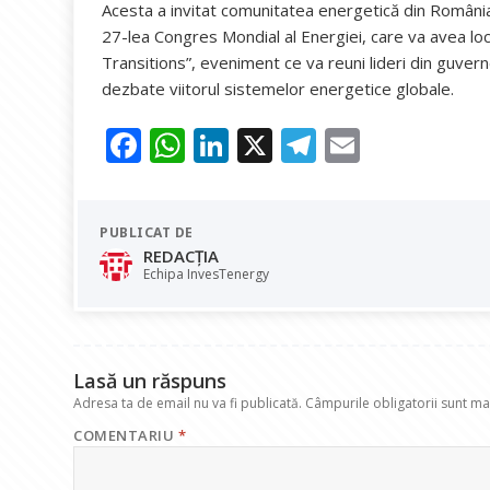
Acesta a invitat comunitatea energetică din România ș
27-lea Congres Mondial al Energiei, care va avea lo
Transitions”, eveniment ce va reuni lideri din guvern
dezbate viitorul sistemelor energetice globale.
F
W
Li
X
T
E
ac
h
n
el
m
e
at
k
e
ai
PUBLICAT DE
b
s
e
gr
l
REDACȚIA
o
A
dI
a
Echipa InvesTenergy
o
p
n
m
k
p
Lasă un răspuns
Adresa ta de email nu va fi publicată.
Câmpurile obligatorii sunt m
COMENTARIU
*