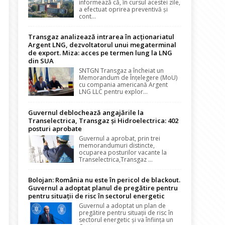
informează că, în cursul acestei zile,
a efectuat oprirea preventivă și
cont...
Transgaz analizează intrarea în acționariatul
Argent LNG, dezvoltatorul unui megaterminal
de export. Miza: acces pe termen lung la LNG
din SUA
SNTGN Transgaz a încheiat un
Memorandum de Înțelegere (MoU)
cu compania americană Argent
LNG LLC pentru explor...
Guvernul deblochează angajările la
Transelectrica, Transgaz și Hidroelectrica: 402
posturi aprobate
Guvernul a aprobat, prin trei
memorandumuri distincte,
ocuparea posturilor vacante la
Transelectrica,Transgaz ...
Bolojan: România nu este în pericol de blackout.
Guvernul a adoptat planul de pregătire pentru
pentru situații de risc în sectorul energetic
Guvernul a adoptat un plan de
pregătire pentru situații de risc în
sectorul energetic și va înființa un