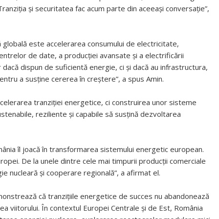
 Tranziția și securitatea fac acum parte din aceeași conversație”,
globală este accelerarea consumului de electricitate,
entrelor de date, a producției avansate și a electrificării
 dacă dispun de suficientă energie, ci și dacă au infrastructura,
pentru a susține cererea în creștere”, a spus Amin.
celerarea tranziției energetice, ci construirea unor sisteme
ustenabile, reziliente și capabile să susțină dezvoltarea
ânia îl joacă în transformarea sistemului energetic european.
ropei. De la unele dintre cele mai timpurii producții comerciale
ie nucleară și cooperare regională”, a afirmat el.
monstrează că tranzițiile energetice de succes nu abandonează
rea viitorului. În contextul Europei Centrale și de Est, România