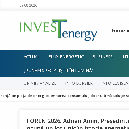
09.08.2026
Furnizo
ACTUAL
FLUX ENERGETIC
BUSINESS
INT
„PUNEM SPECIALIȘTII ÎN LUMINĂ”
OPINII / ANALIZE
INFO BURSIER
INFO LEGISLA
a de energie: limitarea consumului, doar ultimă soluție și fără impact
FOREN 2026. Adnan Amin, Președintel
ocupă un loc unic în istoria energeti