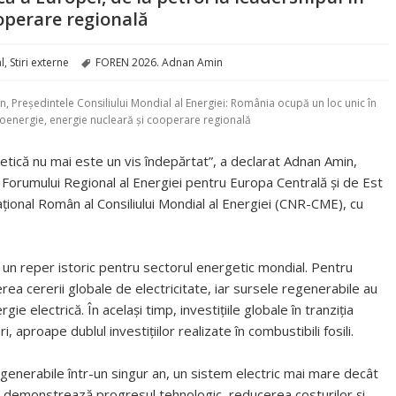
ooperare regională
Etichete
l
,
Stiri externe
FOREN 2026. Adnan Amin
 Președintele Consiliului Mondial al Energiei: România ocupă un loc unic în
idroenergie, energie nucleară și cooperare regională
etică nu mai este un vis îndepărtat”, a declarat Adnan Amin,
ul Forumului Regional al Energiei pentru Europa Centrală și de Est
ional Român al Consiliului Mondial al Energiei (CNR-CME), cu
 un reper istoric pentru sectorul energetic mondial. Pentru
rea cererii globale de electricitate, iar sursele regenerabile au
 electrică. În același timp, investițiile globale în tranziția
, aproape dublul investițiilor realizate în combustibili fosili.
nerabile într-un singur an, un sistem electric mai mare decât
ări demonstrează progresul tehnologic, reducerea costurilor și