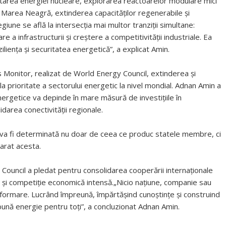
tarea energiei nucleare, explorarea reactoarelor modulare mici
n Marea Neagră, extinderea capacităților regenerabile și
iune se află la intersecția mai multor tranziții simultane:
 infrastructurii și creștere a competitivității industriale. Ea
iliența și securitatea energetică”, a explicat Amin.
 Monitor, realizat de World Energy Council, extinderea și
a prioritate a sectorului energetic la nivel mondial. Adnan Amin a
nergetice va depinde în mare măsură de investițiile în
idarea conectivității regionale.
i va fi determinată nu doar de ceea ce produc statele membre, ci
larat acesta.
y Council a pledat pentru consolidarea cooperării internaționale
 și competiție economică intensă.„Nicio națiune, companie sau
sformare. Lucrând împreună, împărtășind cunoștințe și construind
 bună energie pentru toți”, a concluzionat Adnan Amin.