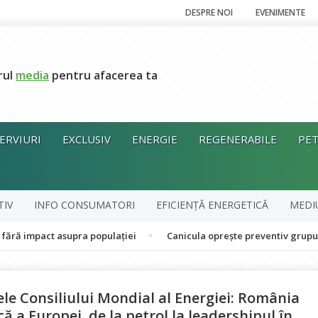
DESPRE NOI
EVENIMENTE
rul
media
pentru afacerea ta
ERVIURI
EXCLUSIV
ENERGIE
REGENERABILE
PET
TIV
INFO CONSUMATORI
EFICIENȚĂ ENERGETICĂ
MEDI
 asupra populației
Canicula oprește preventiv grupul în cogener
e Consiliului Mondial al Energiei: România
că a Europei, de la petrol la leadershipul în