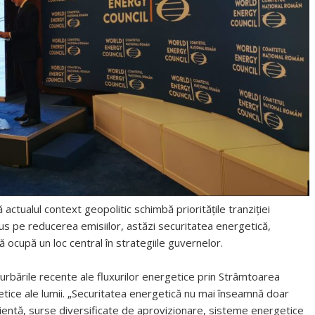
actualul context geopolitic schimbă prioritățile tranziției
pus pe reducerea emisiilor, astăzi securitatea energetică,
lă ocupă un loc central în strategiile guvernelor.
turbările recente ale fluxurilor energetice prin Strâmtoarea
tice ale lumii. „Securitatea energetică nu mai înseamnă doar
ilientă, surse diversificate de aprovizionare, sisteme energetice