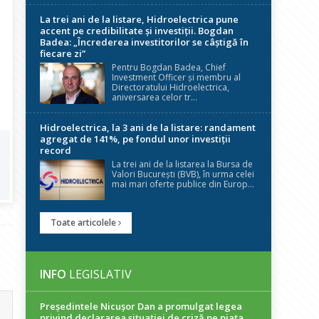
La trei ani de la listare, Hidroelectrica pune
accent pe credibilitate și investiții. Bogdan
Badea: „Încrederea investitorilor se câștigă în
fiecare zi”
Pentru Bogdan Badea, Chief
Investment Officer și membru al
Directoratului Hidroelectrica,
aniversarea celor tr...
Hidroelectrica, la 3 ani de la listare: randament
agregat de 141%, pe fondul unor investiții
record
La trei ani de la listarea la Bursa de
Valori București (BVB), în urma celei
mai mari oferte publice din Europ...
Toate articolele
INFO
LEGISLATIV
Președintele Nicuşor Dan a promulgat legea
privind declararea situaţiei de criză pe piaţa