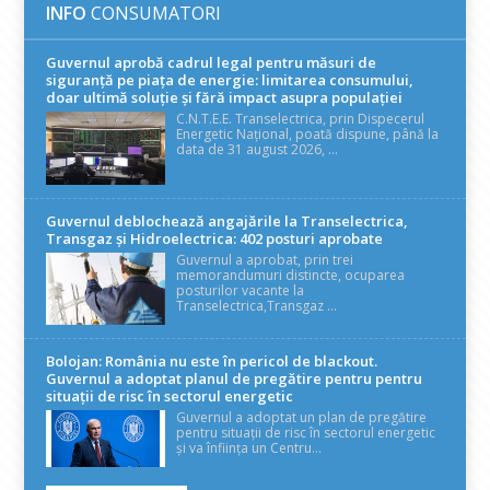
INFO
CONSUMATORI
Guvernul aprobă cadrul legal pentru măsuri de
siguranță pe piața de energie: limitarea consumului,
doar ultimă soluție și fără impact asupra populației
C.N.T.E.E. Transelectrica, prin Dispecerul
Energetic Național, poată dispune, până la
data de 31 august 2026, ...
Guvernul deblochează angajările la Transelectrica,
Transgaz și Hidroelectrica: 402 posturi aprobate
Guvernul a aprobat, prin trei
memorandumuri distincte, ocuparea
posturilor vacante la
Transelectrica,Transgaz ...
Bolojan: România nu este în pericol de blackout.
Guvernul a adoptat planul de pregătire pentru pentru
situații de risc în sectorul energetic
Guvernul a adoptat un plan de pregătire
pentru situații de risc în sectorul energetic
și va înființa un Centru...