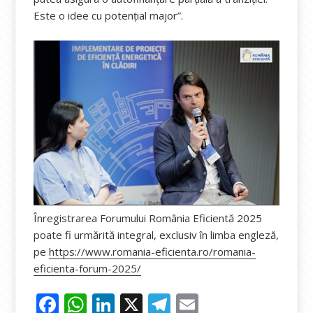
Este o idee cu potențial major”.
Înregistrarea Forumului România Eficientă 2025
poate fi urmărită integral, exclusiv în limba engleză,
pe
https://www.romania-eficienta.ro/romania-
eficienta-forum-2025/
F
W
Li
X
T
E