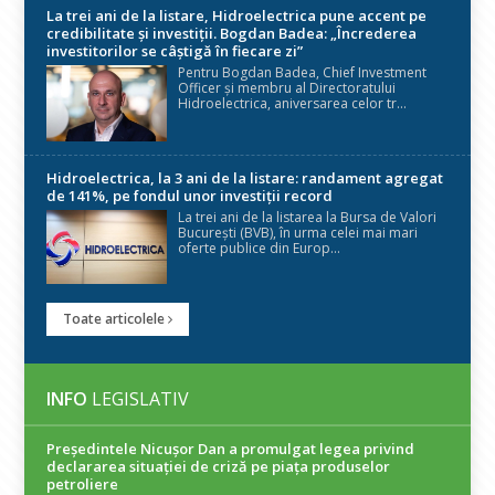
La trei ani de la listare, Hidroelectrica pune accent pe
credibilitate și investiții. Bogdan Badea: „Încrederea
investitorilor se câștigă în fiecare zi”
Pentru Bogdan Badea, Chief Investment
Officer și membru al Directoratului
Hidroelectrica, aniversarea celor tr...
Hidroelectrica, la 3 ani de la listare: randament agregat
de 141%, pe fondul unor investiții record
La trei ani de la listarea la Bursa de Valori
București (BVB), în urma celei mai mari
oferte publice din Europ...
Toate articolele
INFO
LEGISLATIV
Președintele Nicuşor Dan a promulgat legea privind
declararea situaţiei de criză pe piaţa produselor
petroliere