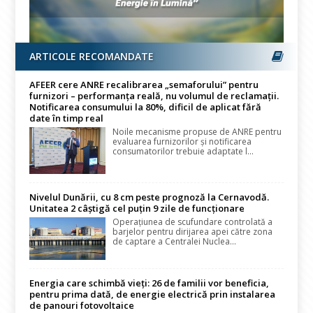
ARTICOLE RECOMANDATE
AFEER cere ANRE recalibrarea „semaforului” pentru
furnizori – performanța reală, nu volumul de reclamații.
Notificarea consumului la 80%, dificil de aplicat fără
date în timp real
Noile mecanisme propuse de ANRE pentru
evaluarea furnizorilor și notificarea
consumatorilor trebuie adaptate l...
Nivelul Dunării, cu 8 cm peste prognoză la Cernavodă.
Unitatea 2 câștigă cel puțin 9 zile de funcționare
Operațiunea de scufundare controlată a
barjelor pentru dirijarea apei către zona
de captare a Centralei Nuclea...
Energia care schimbă vieți: 26 de familii vor beneficia,
pentru prima dată, de energie electrică prin instalarea
de panouri fotovoltaice