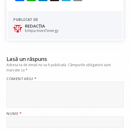
ac
h
n
el
m
e
at
k
e
ai
PUBLICAT DE
b
s
e
gr
l
REDACȚIA
o
A
dI
a
Echipa InvesTenergy
o
p
n
m
k
p
Lasă un răspuns
Adresa ta de email nu va fi publicată.
Câmpurile obligatorii sunt
marcate cu
*
COMENTARIU
*
NUME
*