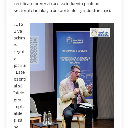
certificatelor verzi care va influența profund
sectorul clădirilor, transporturilor și industriei mici.
„ETS
2 va
schim
ba
regulil
e
jocului
. Este
esenți
al să
înțele
gem
implic
ațiile
și să
ne