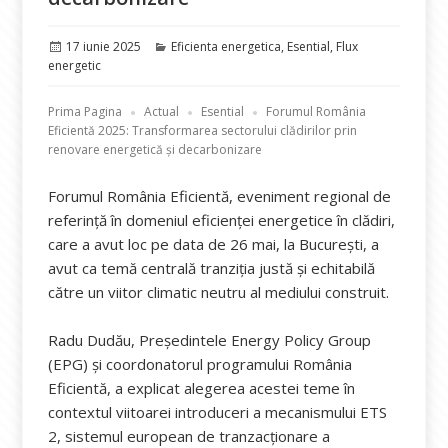
Publicat
Categorii
17 iunie 2025
Eficienta energetica
,
Esential
,
Flux
pe
energetic
Prima Pagina
Actual
Esential
Forumul România
Eficientă 2025: Transformarea sectorului clădirilor prin
renovare energetică și decarbonizare
Forumul România Eficientă, eveniment regional de
referință în domeniul eficienței energetice în clădiri,
care a avut loc pe data de 26 mai, la București, a
avut ca temă centrală tranziția justă și echitabilă
către un viitor climatic neutru al mediului construit.
Radu Dudău, Președintele Energy Policy Group
(EPG) și coordonatorul programului România
Eficientă, a explicat alegerea acestei teme în
contextul viitoarei introduceri a mecanismului ETS
2, sistemul european de tranzacționare a