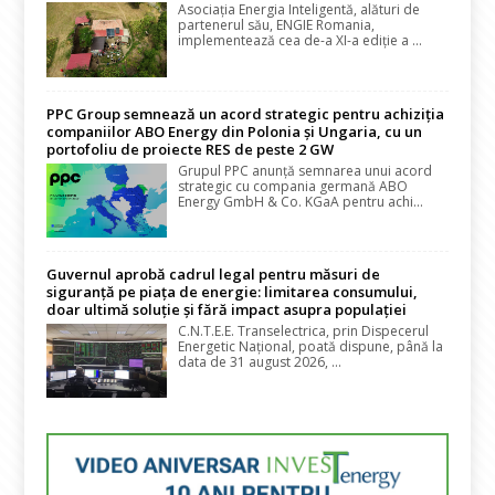
Asociația Energia Inteligentă, alături de
partenerul său, ENGIE Romania,
implementează cea de-a XI-a ediție a ...
PPC Group semnează un acord strategic pentru achiziția
companiilor ABO Energy din Polonia și Ungaria, cu un
portofoliu de proiecte RES de peste 2 GW
Grupul PPC anunță semnarea unui acord
strategic cu compania germană ABO
Energy GmbH & Co. KGaA pentru achi...
Guvernul aprobă cadrul legal pentru măsuri de
siguranță pe piața de energie: limitarea consumului,
doar ultimă soluție și fără impact asupra populației
C.N.T.E.E. Transelectrica, prin Dispecerul
Energetic Național, poată dispune, până la
data de 31 august 2026, ...